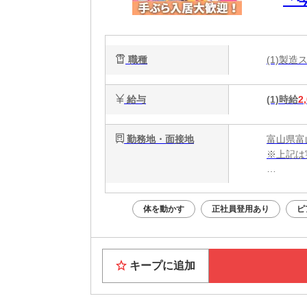
談
電
職種
(1)製
能
給与
(1)時給
2
勤務地・面接地
富山県富
※上記は
・電話応募
・WEB
体を動かす
正社員登用あり
ピ
面接はあ
Web面
キープに追加