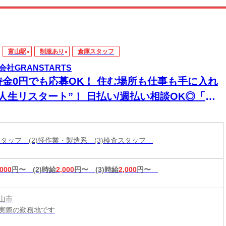
富山駅
制服あり
倉庫スタッフ
会社GRANSTARTS
持金0円でも応募OK！ 住む場所も仕事も手に入れ
“人生リスタート”！ 日払い/週払い相談OK◎「今
寝る場所どうしよう…」を今すぐ解決◎ ハイグレ
ド家具家電付き個室寮完備に即入寮も可能です♪
庫スタッフ (2)軽作業・製造系 (3)検査スタッフ
,000
円〜
(2)時給
2,000
円〜
(3)時給
2,000
円〜
山市
実際の勤務地です