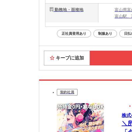
勤務地・面接地
富山県富
富山駅、
正社員登用あり
制服あり
日払
キープに追加
契約社員
株式
＼
「