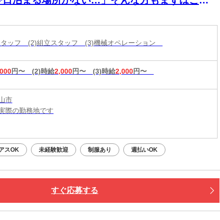
ください！即入寮OK×食事サポートあり★家具家
付き個室寮でカバンひとつでも新生活スタート可
造スタッフ (2)組立スタッフ (3)機械オペレーション
◎働く場所も
,000
円〜
(2)時給
2,000
円〜
(3)時給
2,000
円〜
山市
実際の勤務地です
：平日・土日祝OK（9:00～20:00）
応募：24時間いつでもOK
アスOK
未経験歓迎
制服あり
週払いOK
なたの予定に合わせて調整します！
接・電話面接・対面面接から、ご希望の方法を選べます◎
すぐ応募する