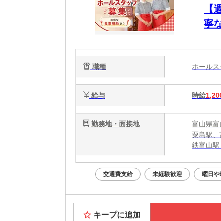
【
寧
し
職種
ホール
給与
時給
1,20
勤務地・面接地
富山県富山
粟島駅、
鉄富山駅
交通費支給
未経験歓迎
曜日や
キープに追加