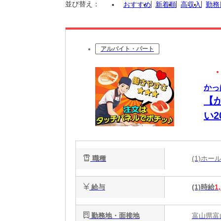
並び替え：
おすすめ
新着順
高収入
勤務
アルバイト・パート
かっ
【
い
迎
職種
(1)ホ
給与
(1)時給
1
勤務地・面接地
富山県富