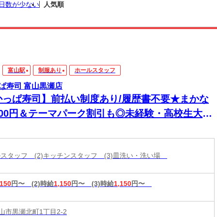
日数が少ない
人気順
富山駅
制服あり
ホールスタッフ
ぱ寿司 富山黒瀬店
かっぱ寿司】前払い制度あり/履歴書不要★まかな
200円＆テーマパーク割引も◎未経験・高校生大歓
！
ールスタッフ (2)キッチンスタッフ (3)皿洗い・洗い場
,150
円〜
(2)時給
1,150
円〜
(3)時給
1,150
円〜
山市黒瀬北町1丁目2-2