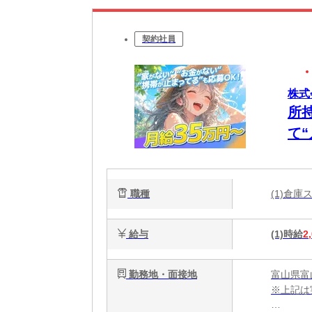
契約社員
株式
所
て
日
ー
職種
(1)倉
給与
(1)時給
2
勤務地・面接地
富山県富
※上記は