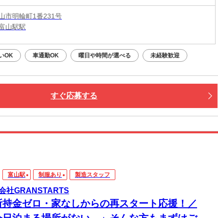
山市明輪町1番231号
富山駅駅
いOK
車通勤OK
曜日や時間が選べる
未経験歓迎
すぐ応募する
富山駅
制服あり
製造スタッフ
会社GRANSTARTS
所持金ゼロ・家なしからの再スタート応援！／
今日泊まる場所がない…」そんな方もまずはご相