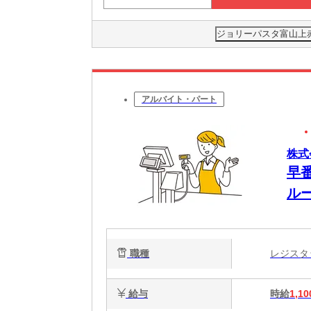
ジョリーパスタ富山上
アルバイト・パート
株式
早
ル
職種
レジス
給与
時給
1,10