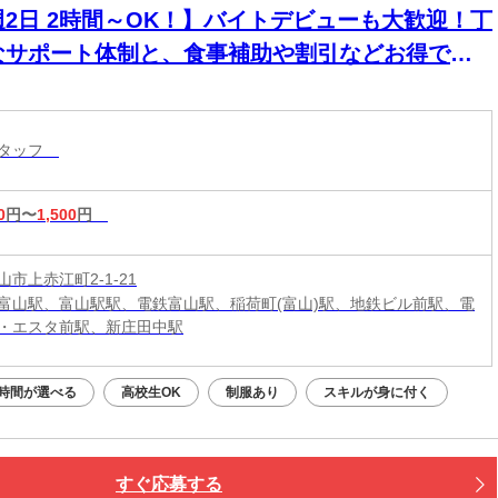
週2日 2時間～OK！】バイトデビューも大歓迎！丁
なサポート体制と、食事補助や割引などお得で嬉
いメリットが充実しています。
スタッフ
0
円〜
1,500
円
市上赤江町2-1-21
富山駅、富山駅駅、電鉄富山駅、稲荷町(富山)駅、地鉄ビル前駅、電
・エスタ前駅、新庄田中駅
時間が選べる
高校生OK
制服あり
スキルが身に付く
すぐ応募する