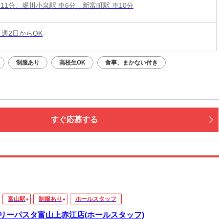
車11分、堀川小泉駅 車6分、新富町駅 車10分
 週2日からOK
制服あり
高校生OK
食事、まかない付き
すぐ応募する
富山駅
制服あり
ホールスタッフ
リーパスタ富山上赤江店(ホールスタッフ)