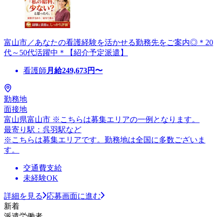
富山市／あなたの看護経験を活かせる勤務先をご案内◎＊20
代～50代活躍中＊【紹介予定派遣】
看護師
月給
249,673
円〜
勤務地
面接地
富山県富山市 ※こちらは募集エリアの一例となります。
最寄り駅：呉羽駅など
※こちらは募集エリアです。勤務地は全国に多数ございま
す。
交通費支給
未経験OK
詳細を見る
応募画面に進む
新着
派遣労働者