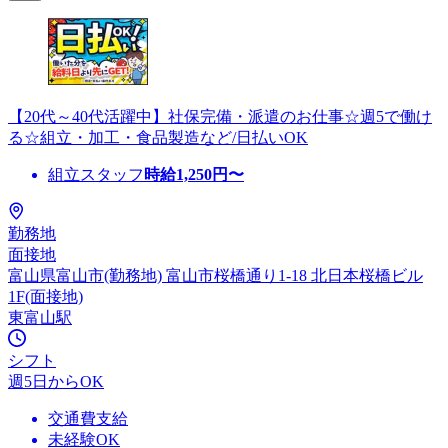
【20代～40代活躍中】社保完備・派遣のお仕事☆週5で働け
る☆組立・加工・食品製造など/日払いOK
組立スタッフ
時給
1,250
円〜
勤務地
面接地
富山県富山市(勤務地) 富山市桜橋通り1-18 北日本桜橋ビル
1F(面接地)
東富山駅
シフト
週5日からOK
交通費支給
未経験OK