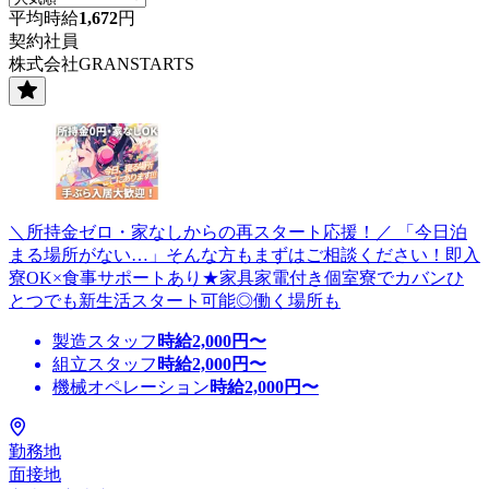
平均時給
1,672
円
契約社員
株式会社GRANSTARTS
＼所持金ゼロ・家なしからの再スタート応援！／ 「今日泊
まる場所がない…」そんな方もまずはご相談ください！即入
寮OK×食事サポートあり★家具家電付き個室寮でカバンひ
とつでも新生活スタート可能◎働く場所も
製造スタッフ
時給
2,000
円〜
組立スタッフ
時給
2,000
円〜
機械オペレーション
時給
2,000
円〜
勤務地
面接地