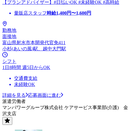
【プランアドバイザー】#日払いOK #未経験OK #高時給
量販店スタッフ
時給
1,400
円〜
1,600
円
勤務地
面接地
富山県射水市本開発代官免411
小杉(あいの風)駅、越中大門駅
シフト
1日8時間 週5日からOK
交通費支給
未経験OK
詳細を見る
応募画面に進む
派遣労働者
マンパワーグループ株式会社 ケアサービス事業部(介護) 金
沢支店