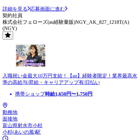
詳細を見る
応募画面に進む
契約社員
株式会社フェローズ(au経験量販)NGY_AK_827_1218T(A)
(NGY)
入職祝い金最大10万円支給！【au】経験者限定！業界最高水
準の高給与/昇給・キャリアアップ有/日払い
携帯ショップ
時給
1,650
円〜
1,750
円
勤務地
面接地
富山県射水市小杉
小杉(あいの風)駅