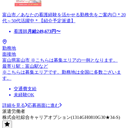
富山市／あなたの看護経験を活かせる勤務先をご案内◎＊20
代～50代活躍中＊【紹介予定派遣】
看護師
月給
249,673
円〜
勤務地
面接地
富山県富山市 ※こちらは募集エリアの一例となります。
最寄り駅：富山駅など
※こちらは募集エリアです。勤務地は全国に多数ございま
す。
交通費支給
未経験OK
詳細を見る
応募画面に進む
派遣労働者
株式会社綜合キャリアオプション(1314GH0810G30★34-S)