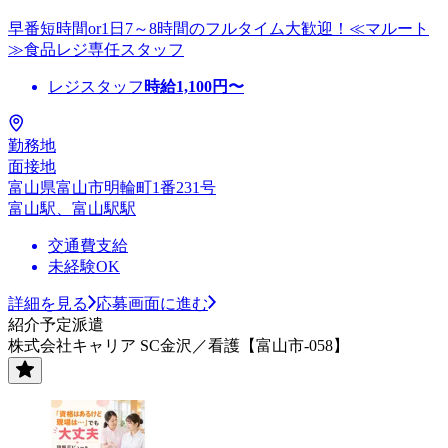
早番短時間or1日7～8時間のフルタイム大歓迎！≪マルート
≫食品レジ専任スタッフ
レジスタッフ
時給
1,100
円〜
勤務地
面接地
富山県富山市明輪町1番231号
富山駅、富山駅駅
交通費支給
未経験OK
詳細を見る
応募画面に進む
紹介予定派遣
株式会社キャリア SC金沢／看護【富山市-058】