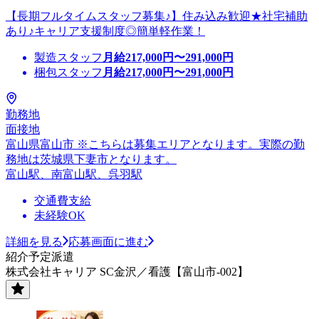
【長期フルタイムスタッフ募集♪】住み込み歓迎★社宅補助
あり♪キャリア支援制度◎簡単軽作業！
製造スタッフ
月給
217,000
円〜
291,000
円
梱包スタッフ
月給
217,000
円〜
291,000
円
勤務地
面接地
富山県富山市 ※こちらは募集エリアとなります。実際の勤
務地は茨城県下妻市となります。
富山駅、南富山駅、呉羽駅
交通費支給
未経験OK
詳細を見る
応募画面に進む
紹介予定派遣
株式会社キャリア SC金沢／看護【富山市-002】