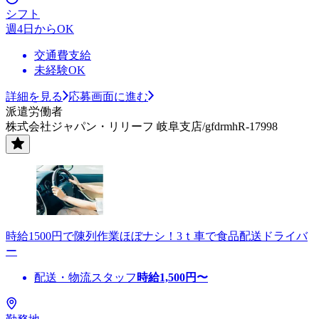
シフト
週4日からOK
交通費支給
未経験OK
詳細を見る
応募画面に進む
派遣労働者
株式会社ジャパン・リリーフ 岐阜支店/gfdrmhR-17998
時給1500円で陳列作業ほぼナシ！3ｔ車で食品配送ドライバ
ー
配送・物流スタッフ
時給
1,500
円〜