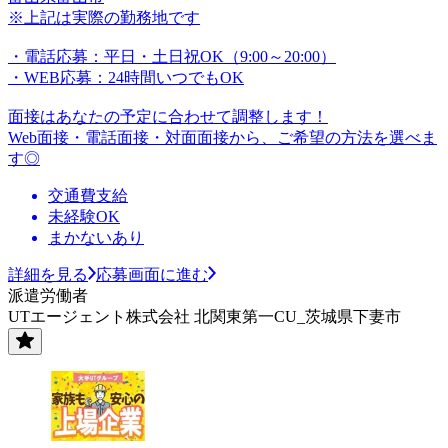
※上記は実際の勤務地です
・電話応募：平日・土日祝OK（9:00～20:00）
・WEB応募：24時間いつでもOK
面接はあなたの予定に合わせて調整します！
Web面接・電話面接・対面面接から、ご希望の方法を選べま
す◎
交通費支給
未経験OK
まかないあり
詳細を見る
応募画面に進む
派遣労働者
UTエージェント株式会社 北関東第一CU_茨城県下妻市