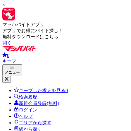
×
マッハバイトアプリ
アプリでお得にバイト探し！
無料ダウンロードはこちら
開く
0
キープ
メニュー
キープした求人を見る
0
検索履歴
新規会員登録(無料)
ログイン
ヘルプ
エリアから探す
駅から探す