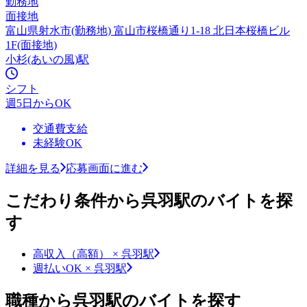
勤務地
面接地
富山県射水市(勤務地) 富山市桜橋通り1-18 北日本桜橋ビル
1F(面接地)
小杉(あいの風)駅
シフト
週5日からOK
交通費支給
未経験OK
詳細を見る
応募画面に進む
こだわり条件から呉羽駅のバイトを探
す
高収入（高額） × 呉羽駅
週払いOK × 呉羽駅
職種から呉羽駅のバイトを探す