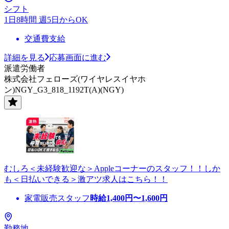
シフト
1日8時間 週5日からOK
交通費支給
詳細を見る
応募画面に進む
派遣労働者
株式会社フェローズ(ワイヤレスイヤホ
ン)NGY_G3_818_1192T(A)(NGY)
むしろ＜未経験歓迎な＞Appleコーナーのスタッフ！！しか
も＜日払いできる＞激アツ求人はこちら！！
家電販売スタッフ
時給
1,400
円〜
1,600
円
勤務地