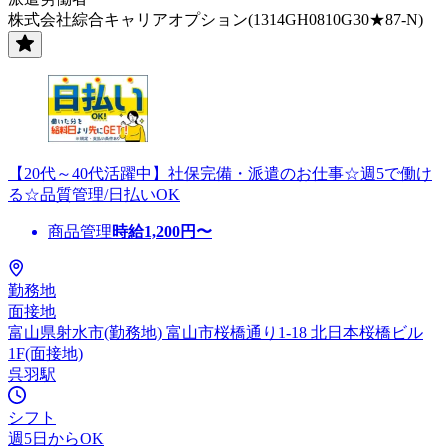
株式会社綜合キャリアオプション(1314GH0810G30★87-N)
【20代～40代活躍中】社保完備・派遣のお仕事☆週5で働け
る☆品質管理/日払いOK
商品管理
時給
1,200
円〜
勤務地
面接地
富山県射水市(勤務地) 富山市桜橋通り1-18 北日本桜橋ビル
1F(面接地)
呉羽駅
シフト
週5日からOK