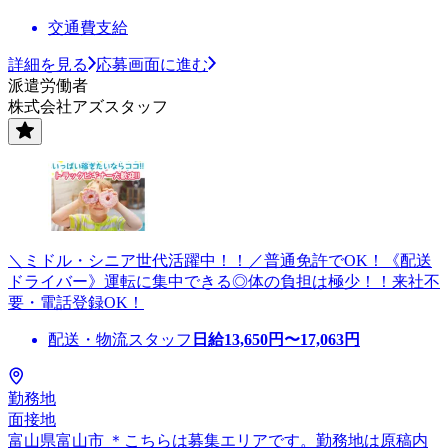
交通費支給
詳細を見る
応募画面に進む
派遣労働者
株式会社アズスタッフ
＼ミドル・シニア世代活躍中！！／普通免許でOK！《配送
ドライバー》運転に集中できる◎体の負担は極少！！来社不
要・電話登録OK！
配送・物流スタッフ
日給
13,650
円〜
17,063
円
勤務地
面接地
富山県富山市 ＊こちらは募集エリアです。勤務地は原稿内