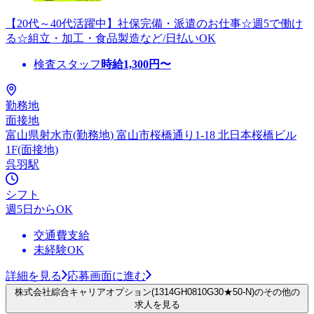
【20代～40代活躍中】社保完備・派遣のお仕事☆週5で働け
る☆組立・加工・食品製造など/日払いOK
検査スタッフ
時給
1,300
円〜
勤務地
面接地
富山県射水市(勤務地) 富山市桜橋通り1-18 北日本桜橋ビル
1F(面接地)
呉羽駅
シフト
週5日からOK
交通費支給
未経験OK
詳細を見る
応募画面に進む
株式会社綜合キャリアオプション(1314GH0810G30★50-N)のその他の
求人を見る