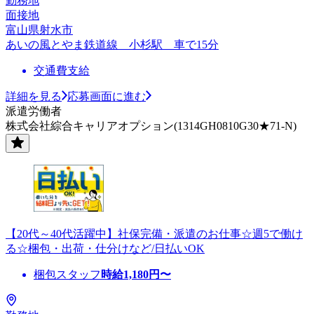
勤務地
面接地
富山県射水市
あいの風とやま鉄道線 小杉駅 車で15分
交通費支給
詳細を見る
応募画面に進む
派遣労働者
株式会社綜合キャリアオプション(1314GH0810G30★71-N)
【20代～40代活躍中】社保完備・派遣のお仕事☆週5で働け
る☆梱包・出荷・仕分けなど/日払いOK
梱包スタッフ
時給
1,180
円〜