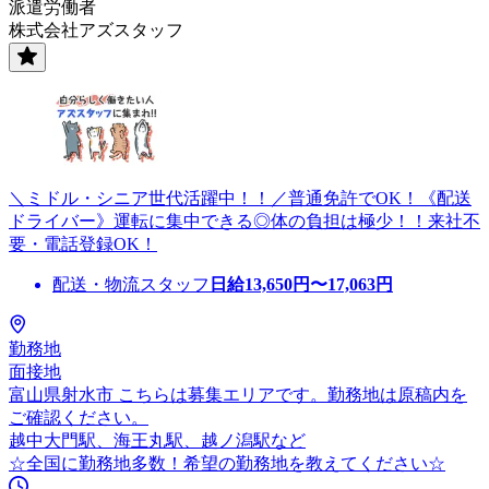
派遣労働者
株式会社アズスタッフ
＼ミドル・シニア世代活躍中！！／普通免許でOK！《配送
ドライバー》運転に集中できる◎体の負担は極少！！来社不
要・電話登録OK！
配送・物流スタッフ
日給
13,650
円〜
17,063
円
勤務地
面接地
富山県射水市 こちらは募集エリアです。勤務地は原稿内を
ご確認ください。
越中大門駅、海王丸駅、越ノ潟駅など
☆全国に勤務地多数！希望の勤務地を教えてください☆