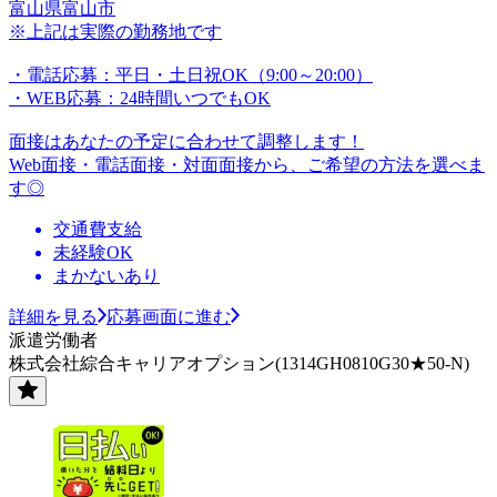
富山県富山市
※上記は実際の勤務地です
・電話応募：平日・土日祝OK（9:00～20:00）
・WEB応募：24時間いつでもOK
面接はあなたの予定に合わせて調整します！
Web面接・電話面接・対面面接から、ご希望の方法を選べま
す◎
交通費支給
未経験OK
まかないあり
詳細を見る
応募画面に進む
派遣労働者
株式会社綜合キャリアオプション(1314GH0810G30★50-N)