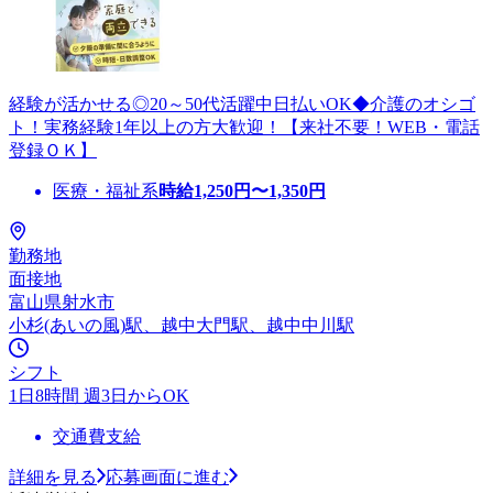
経験が活かせる◎20～50代活躍中日払いOK◆介護のオシゴ
ト！実務経験1年以上の方大歓迎！【来社不要！WEB・電話
登録ＯＫ】
医療・福祉系
時給
1,250
円〜
1,350
円
勤務地
面接地
富山県射水市
小杉(あいの風)駅、越中大門駅、越中中川駅
シフト
1日8時間 週3日からOK
交通費支給
詳細を見る
応募画面に進む