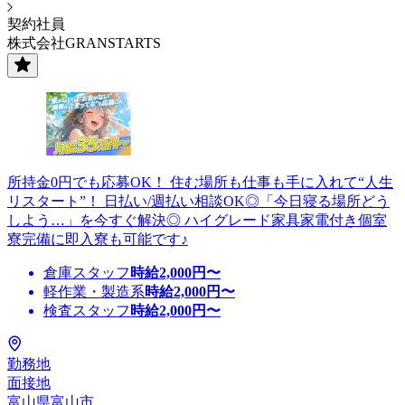
契約社員
株式会社GRANSTARTS
所持金0円でも応募OK！ 住む場所も仕事も手に入れて“人生
リスタート”！ 日払い/週払い相談OK◎「今日寝る場所どう
しよう…」を今すぐ解決◎ ハイグレード家具家電付き個室
寮完備に即入寮も可能です♪
倉庫スタッフ
時給
2,000
円〜
軽作業・製造系
時給
2,000
円〜
検査スタッフ
時給
2,000
円〜
勤務地
面接地
富山県富山市