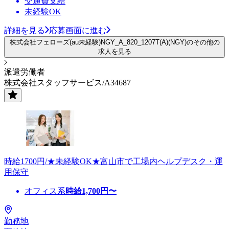
交通費支給
未経験OK
詳細を見る
応募画面に進む
株式会社フェローズ(au未経験)NGY_A_820_1207T(A)(NGY)のその他の
求人を見る
派遣労働者
株式会社スタッフサービス/A34687
時給1700円/★未経験OK★富山市で工場内ヘルプデスク・運
用保守
オフィス系
時給
1,700
円〜
勤務地