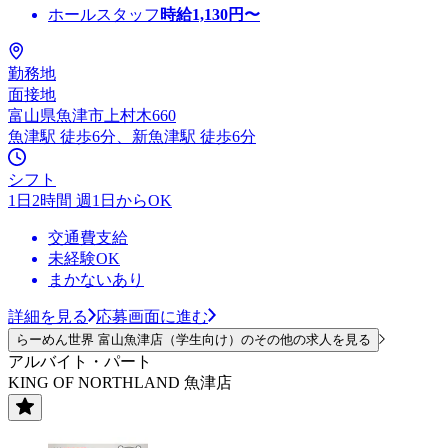
ホールスタッフ
時給
1,130
円〜
勤務地
面接地
富山県魚津市上村木660
魚津駅 徒歩6分、新魚津駅 徒歩6分
シフト
1日2時間 週1日からOK
交通費支給
未経験OK
まかないあり
詳細を見る
応募画面に進む
らーめん世界 富山魚津店（学生向け）のその他の求人を見る
アルバイト・パート
KING OF NORTHLAND 魚津店