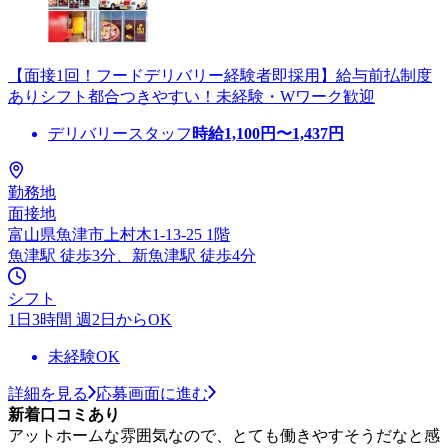
【面接1回！フードデリバリー経験者即採用】給与前払制度
ありシフト都合つきやすい！未経験・Wワーク歓迎
デリバリースタッフ
時給
1,100
円〜
1,437
円
勤務地
面接地
富山県魚津市上村木1-13-25 1階
魚津駅 徒歩3分、新魚津駅 徒歩4分
シフト
1日3時間 週2日からOK
未経験OK
詳細を見る
応募画面に進む
新着口コミあり
アットホームな雰囲気なので、とても働きやすそうだなと感