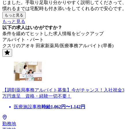
じました。手取り足取り分かりやすく説明してくださって、
慣れるまでは宅配時も付き添いをしてくれるので安心です。
もっと見る
もっと見る
以下の求人はいかがですか？
条件を緩めてヒットした求人情報をピックアップ
アルバイト・パート
クスリのアオキ 田家新薬局/医療事務アルバイト(早番)
【調剤薬局事務アルバイト募集】今がチャンス！入社祝金3
万円進呈 資格・経験一切不要！
医療施設事務
時給
1,062
円〜
1,142
円
勤務地