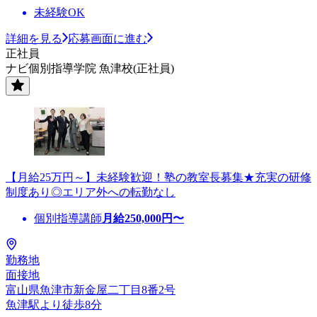
未経験OK
詳細を見る
応募画面に進む
正社員
ナビ個別指導学院 魚津校(正社員)
【月給25万円～】未経験歓迎！塾の教室長募集★充実の研修
制度あり◎エリア外への転勤なし
個別指導講師
月給
250,000
円〜
勤務地
面接地
富山県魚津市新金屋二丁目8番2号
魚津駅より徒歩8分