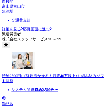
面接地
富山県富山市
魚津駅
交通費支給
詳細を見る
応募画面に進む
派遣労働者
株式会社スタッフサービス/A37899
時給2500円/《経験活かせる！月収40万以上♪》組み込みソフ
ト開発
システム関連
時給
2,500
円〜
勤務地