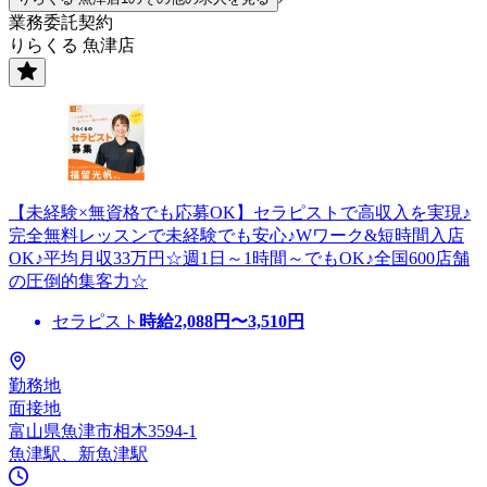
業務委託契約
りらくる 魚津店
【未経験×無資格でも応募OK】セラピストで高収入を実現♪
完全無料レッスンで未経験でも安心♪Wワーク&短時間入店
OK♪平均月収33万円☆週1日～1時間～でもOK♪全国600店舗
の圧倒的集客力☆
セラピスト
時給
2,088
円〜
3,510
円
勤務地
面接地
富山県魚津市相木3594-1
魚津駅、新魚津駅