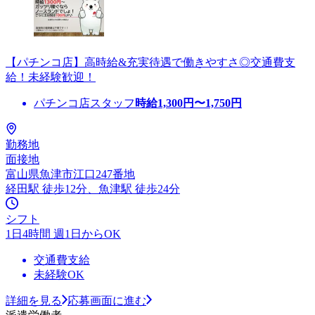
【パチンコ店】高時給&充実待遇で働きやすさ◎交通費支
給！未経験歓迎！
パチンコ店スタッフ
時給
1,300
円〜
1,750
円
勤務地
面接地
富山県魚津市江口247番地
経田駅 徒歩12分、魚津駅 徒歩24分
シフト
1日4時間 週1日からOK
交通費支給
未経験OK
詳細を見る
応募画面に進む