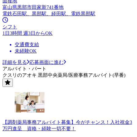
面接地
富山県黒部市田家新741番地
電鉄石田駅、黒部駅、経田駅、電鉄黒部駅
シフト
1日3時間 週3日からOK
交通費支給
未経験OK
詳細を見る
応募画面に進む
アルバイト・パート
クスリのアオキ 黒部中央薬局/医療事務アルバイト(早番)
【調剤薬局事務アルバイト募集】今がチャンス！入社祝金3
万円進呈 資格・経験一切不要！