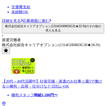
交通費支給
未経験OK
詳細を見る
応募画面に進む
株式会社綜合キャリアオプション(1314GH0803G31★22-N)のその他の
求人を見る
派遣労働者
株式会社綜合キャリアオプション(1314GH0803G30★26-N)
【20代～40代活躍中】社保完備・派遣のお仕事☆週5で働け
る☆梱包・出荷・仕分けなど/日払いOK
梱包スタッフ
時給
1,200
円〜