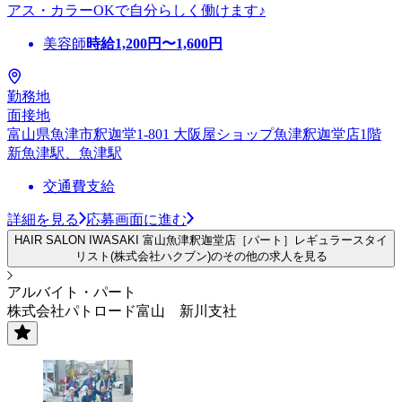
アス・カラーOKで自分らしく働けます♪
美容師
時給
1,200
円〜
1,600
円
勤務地
面接地
富山県魚津市釈迦堂1-801 大阪屋ショップ魚津釈迦堂店1階
新魚津駅、魚津駅
交通費支給
詳細を見る
応募画面に進む
HAIR SALON IWASAKI 富山魚津釈迦堂店［パート］レギュラースタイ
リスト(株式会社ハクブン)のその他の求人を見る
アルバイト・パート
株式会社パトロード富山 新川支社