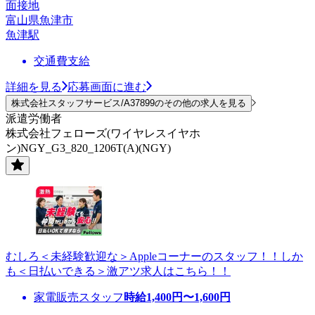
面接地
富山県魚津市
魚津駅
交通費支給
詳細を見る
応募画面に進む
株式会社スタッフサービス/A37899のその他の求人を見る
派遣労働者
株式会社フェローズ(ワイヤレスイヤホ
ン)NGY_G3_820_1206T(A)(NGY)
むしろ＜未経験歓迎な＞Appleコーナーのスタッフ！！しか
も＜日払いできる＞激アツ求人はこちら！！
家電販売スタッフ
時給
1,400
円〜
1,600
円