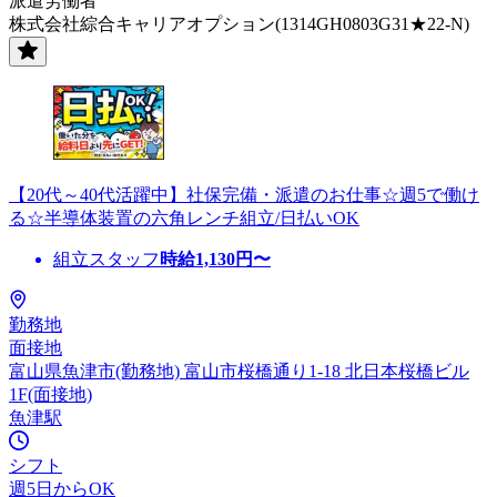
派遣労働者
株式会社綜合キャリアオプション(1314GH0803G31★22-N)
【20代～40代活躍中】社保完備・派遣のお仕事☆週5で働け
る☆半導体装置の六角レンチ組立/日払いOK
組立スタッフ
時給
1,130
円〜
勤務地
面接地
富山県魚津市(勤務地) 富山市桜橋通り1-18 北日本桜橋ビル
1F(面接地)
魚津駅
シフト
週5日からOK