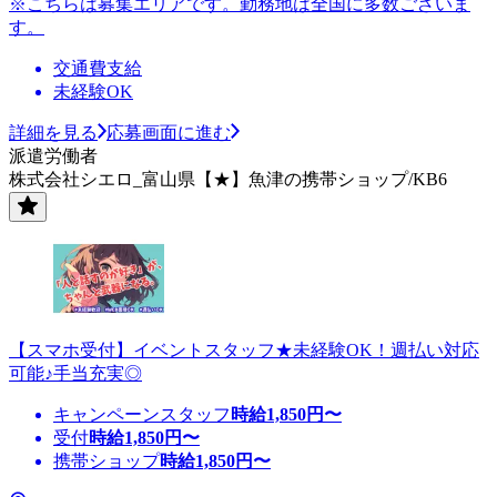
※こちらは募集エリアです。勤務地は全国に多数ございま
す。
交通費支給
未経験OK
詳細を見る
応募画面に進む
派遣労働者
株式会社シエロ_富山県【★】魚津の携帯ショップ/KB6
【スマホ受付】イベントスタッフ★未経験OK！週払い対応
可能♪手当充実◎
キャンペーンスタッフ
時給
1,850
円〜
受付
時給
1,850
円〜
携帯ショップ
時給
1,850
円〜