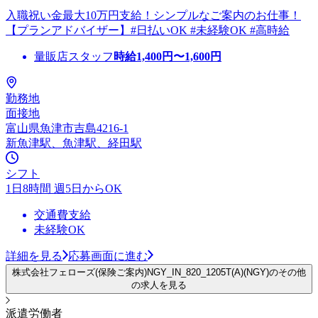
入職祝い金最大10万円支給！シンプルなご案内のお仕事！
【プランアドバイザー】#日払いOK #未経験OK #高時給
量販店スタッフ
時給
1,400
円〜
1,600
円
勤務地
面接地
富山県魚津市吉島4216-1
新魚津駅、魚津駅、経田駅
シフト
1日8時間 週5日からOK
交通費支給
未経験OK
詳細を見る
応募画面に進む
株式会社フェローズ(保険ご案内)NGY_IN_820_1205T(A)(NGY)のその他
の求人を見る
派遣労働者