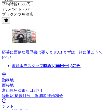
平均時給
1,685
円
アルバイト・パート
ブックオフ魚津店
応募に面倒な履歴書は要りません! まずは一緒に働こう＼
(^^)/♪
書籍販売スタッフ
時給
1,100
円〜
1,370
円
勤務地
面接地
富山県魚津市江口257-1
経田駅 徒歩11分、魚津駅 徒歩26分
シフト