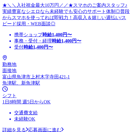
★＼＼入社祝金最大10万円／／★スマホのご案内スタッフ♪
実績豊富なシエロなら未経験でも安心のサポート体制◎普段
からスマホを使ってれば即戦力！高収入＆嬉しい週払い/ス
ピード採用・WEB面談◎
携帯ショップ
時給
1,400
円〜
事務・受付・経理
時給
1,400
円〜
受付
時給
1,400
円〜
勤務地
面接地
富山県魚津市上村木字寺田421-1
魚津駅、新魚津駅
シフト
1日8時間 週5日からOK
交通費支給
未経験OK
詳細を見る
応募画面に進む