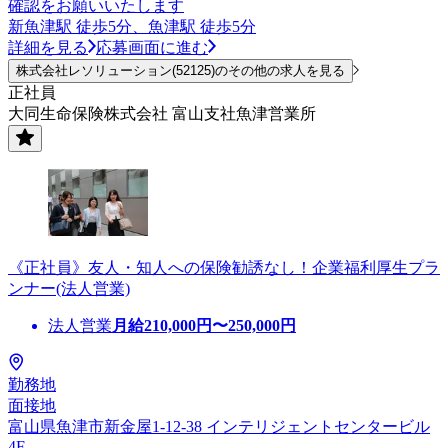
確認をお願いいたします
新魚津駅 徒歩5分、魚津駅 徒歩5分
詳細を見る
応募画面に進む
株式会社レソリューション(52125)のその他の求人を見る
正社員
大同生命保険株式会社 富山支社魚津営業所
《正社員》友人・知人への保険勧誘なし！企業福利厚生プラ
ンナー(法人営業)
法人営業
月給
210,000
円〜
250,000
円
勤務地
面接地
富山県魚津市新金屋1-12-38 インテリジェントセンタービル
4F