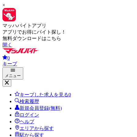
×
マッハバイトアプリ
アプリでお得にバイト探し！
無料ダウンロードはこちら
開く
0
キープ
メニュー
キープした求人を見る
0
検索履歴
新規会員登録(無料)
ログイン
ヘルプ
エリアから探す
駅から探す