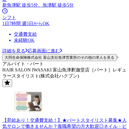
新魚津駅 徒歩5分、魚津駅 徒歩5分
シフト
1日7時間 週5日からOK
交通費支給
未経験OK
詳細を見る
応募画面に進む
大同生命保険株式会社 富山支社魚津営業所のその他の求人を見る
アルバイト・パート
HAIR SALON IWASAKI 富山魚津釈迦堂店［パート］レギュ
ラースタイリスト(株式会社ハクブン)
【昇給あり！交通費支給！】★パートスタイリスト募集★人
気サロンで働きませんか？復職希望の方大歓迎◎ネイル・ピ