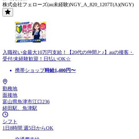
株式会社フェローズ(au未経験)NGY_A_820_1207T(A)(NGY)
入職祝い金最大10万円支給！【20代の仲間と♪】auの接客・
受付/未経験歓迎！日払いOK☆
携帯ショップ
時給
1,400
円〜
勤務地
面接地
富山県魚津市江口236
経田駅、魚津駅
シフト
1日8時間 週5日からOK