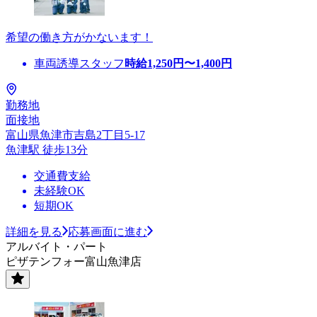
希望の働き方がかないます！
車両誘導スタッフ
時給
1,250
円〜
1,400
円
勤務地
面接地
富山県魚津市吉島2丁目5-17
魚津駅 徒歩13分
交通費支給
未経験OK
短期OK
詳細を見る
応募画面に進む
アルバイト・パート
ピザテンフォー富山魚津店