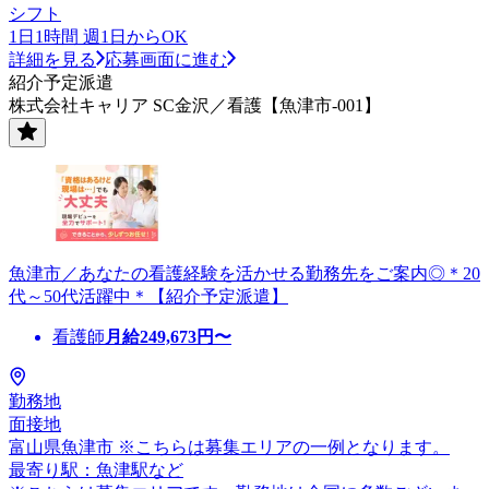
シフト
1日1時間 週1日からOK
詳細を見る
応募画面に進む
紹介予定派遣
株式会社キャリア SC金沢／看護【魚津市-001】
魚津市／あなたの看護経験を活かせる勤務先をご案内◎＊20
代～50代活躍中＊【紹介予定派遣】
看護師
月給
249,673
円〜
勤務地
面接地
富山県魚津市 ※こちらは募集エリアの一例となります。
最寄り駅：魚津駅など