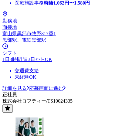
医療施設事務
時給
1,062
円〜
1,580
円
勤務地
面接地
富山県黒部市牧野817番1
黒部駅、電鉄黒部駅
シフト
1日3時間 週3日からOK
交通費支給
未経験OK
詳細を見る
応募画面に進む
正社員
株式会社ロフティー/TS10024335