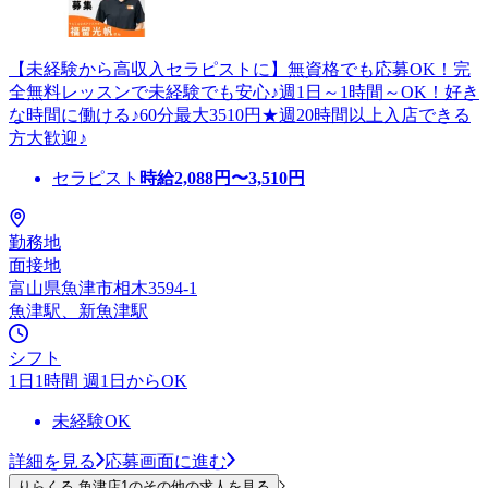
【未経験から高収入セラピストに】無資格でも応募OK！完
全無料レッスンで未経験でも安心♪週1日～1時間～OK！好き
な時間に働ける♪60分最大3510円★週20時間以上入店できる
方大歓迎♪
セラピスト
時給
2,088
円〜
3,510
円
勤務地
面接地
富山県魚津市相木3594-1
魚津駅、新魚津駅
シフト
1日1時間 週1日からOK
未経験OK
詳細を見る
応募画面に進む
りらくる 魚津店1のその他の求人を見る