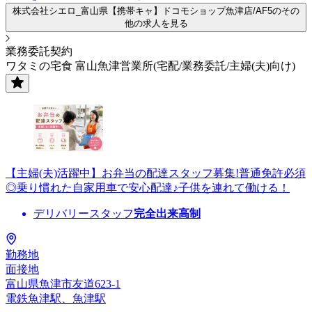
株式会社シエロ_富山県【携帯キャ】ドコモショップ魚津店/AF5のその
他の求人を見る
業務委託契約
ワタミの宅食 富山魚津営業所(宅配/業務委託/主婦(夫)向け)
【主婦(夫)活躍中】お弁当の配達スタッフ募集!普通免許必須
◎乗り慣れた自家用車で安心配達♪子供を連れて働ける！
デリバリースタッフ
完全出来高制
勤務地
面接地
富山県魚津市友道623-1
電鉄魚津駅、魚津駅