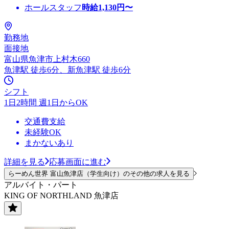
ホールスタッフ
時給
1,130
円〜
勤務地
面接地
富山県魚津市上村木660
魚津駅 徒歩6分、新魚津駅 徒歩6分
シフト
1日2時間 週1日からOK
交通費支給
未経験OK
まかないあり
詳細を見る
応募画面に進む
らーめん世界 富山魚津店（学生向け）のその他の求人を見る
アルバイト・パート
KING OF NORTHLAND 魚津店