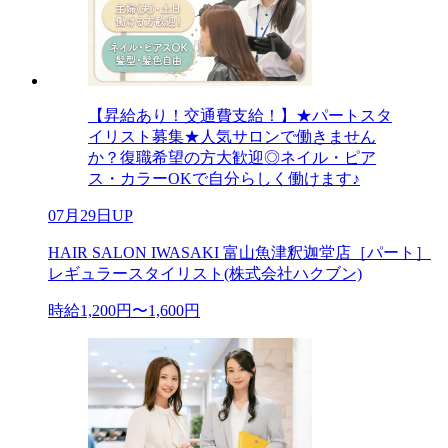
【昇給あり！交通費支給！】★パートスタ
イリスト募集★人気サロンで働きません
か？復職希望の方大歓迎◎ネイル・ピア
ス・カラーOKで自分らしく働けます♪
07月29日UP
HAIR SALON IWASAKI 富山魚津釈迦堂店［パート］
レギュラースタイリスト(株式会社ハクブン)
時給1,200円〜1,600円