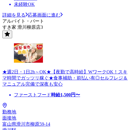
未経験OK
詳細を見る
応募画面に進む
アルバイト・パート
すき家 滑川柳原店3
★週2日・1日2h～OK★【夜勤で高時給】WワークOK！スキ
マ時間でガッツリ稼ぐ★食事補助・前払い有◎セルフレジ＆
マニュアル完備で深夜も安心
ファーストフード
時給
1,500
円〜
勤務地
面接地
富山県滑川市柳原59-14