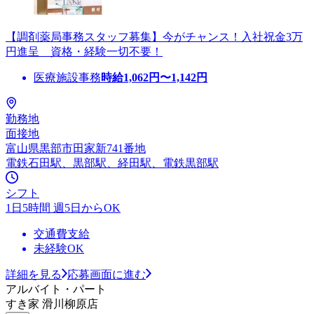
【調剤薬局事務スタッフ募集】今がチャンス！入社祝金3万
円進呈 資格・経験一切不要！
医療施設事務
時給
1,062
円〜
1,142
円
勤務地
面接地
富山県黒部市田家新741番地
電鉄石田駅、黒部駅、経田駅、電鉄黒部駅
シフト
1日5時間 週5日からOK
交通費支給
未経験OK
詳細を見る
応募画面に進む
アルバイト・パート
すき家 滑川柳原店