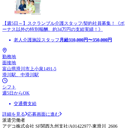
【週5日～】スクランブル介護スタッフ/契約社員募集！《ボ
ーナス以外の特別報酬、約34万円の支給実績！》
老人介護施設スタッフ
月給
310,000
円〜
350,000
円
勤務地
面接地
富山県滑川市上小泉1491-5
滑川駅、中滑川駅
シフト
週5日からOK
交通費支給
詳細を見る
応募画面に進む
派遣労働者
アデコ株式会社 SF関西九州支社/A01422977-東滑川_2606