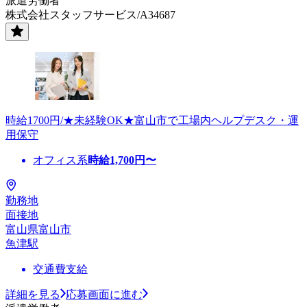
派遣労働者
株式会社スタッフサービス/A34687
時給1700円/★未経験OK★富山市で工場内ヘルプデスク・運
用保守
オフィス系
時給
1,700
円〜
勤務地
面接地
富山県富山市
魚津駅
交通費支給
詳細を見る
応募画面に進む