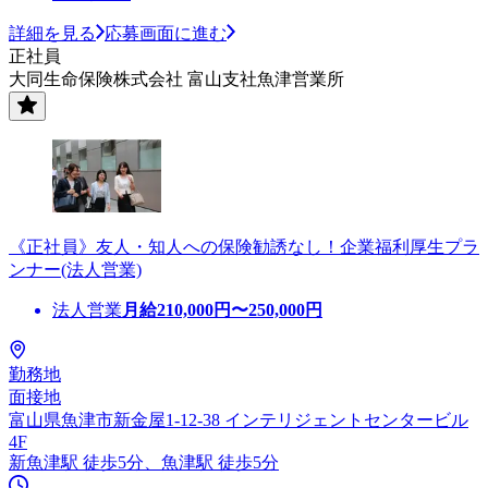
詳細を見る
応募画面に進む
正社員
大同生命保険株式会社 富山支社魚津営業所
《正社員》友人・知人への保険勧誘なし！企業福利厚生プラ
ンナー(法人営業)
法人営業
月給
210,000
円〜
250,000
円
勤務地
面接地
富山県魚津市新金屋1-12-38 インテリジェントセンタービル
4F
新魚津駅 徒歩5分、魚津駅 徒歩5分