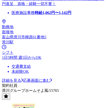
円進呈 資格・経験一切不要！
医療施設事務
時給
1,062
円〜
1,142
円
勤務地
面接地
富山県滑川市柳原61番地5
滑川駅
シフト
1日5時間 週5日からOK
交通費支給
未経験OK
詳細を見る
応募画面に進む
契約社員
滑川グループホームそよ風/15765