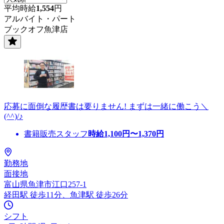
平均時給
1,554
円
アルバイト・パート
ブックオフ魚津店
応募に面倒な履歴書は要りません! まずは一緒に働こう＼
(^^)/♪
書籍販売スタッフ
時給
1,100
円〜
1,370
円
勤務地
面接地
富山県魚津市江口257-1
経田駅 徒歩11分、魚津駅 徒歩26分
シフト