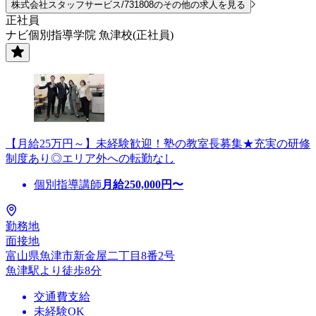
株式会社スタッフサービス/731808のその他の求人を見る
正社員
ナビ個別指導学院 魚津校(正社員)
【月給25万円～】未経験歓迎！塾の教室長募集★充実の研修
制度あり◎エリア外への転勤なし
個別指導講師
月給
250,000
円〜
勤務地
面接地
富山県魚津市新金屋二丁目8番2号
魚津駅より徒歩8分
交通費支給
未経験OK