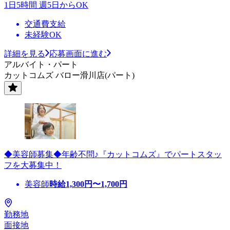
1日5時間 週5日からOK
交通費支給
未経験OK
詳細を見る
応募画面に進む
アルバイト・パート
カットコムズ バロー滑川店(パート)
◆美容師募集◆年齢不問♪『カットコムズ』でパートスタッ
フを大募集中！
美容師
時給
1,300
円〜
1,700
円
勤務地
面接地