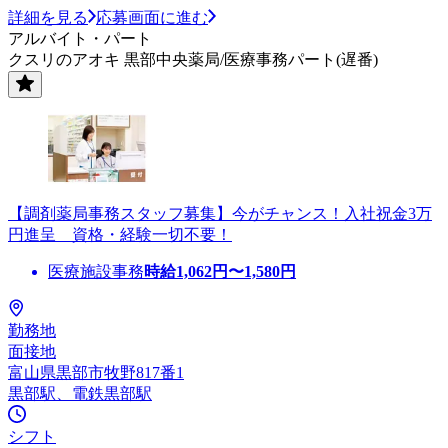
詳細を見る
応募画面に進む
アルバイト・パート
クスリのアオキ 黒部中央薬局/医療事務パート(遅番)
【調剤薬局事務スタッフ募集】今がチャンス！入社祝金3万
円進呈 資格・経験一切不要！
医療施設事務
時給
1,062
円〜
1,580
円
勤務地
面接地
富山県黒部市牧野817番1
黒部駅、電鉄黒部駅
シフト