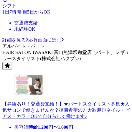
シフト
1日7時間 週5日からOK
交通費支給
未経験OK
詳細を見る
応募画面に進む
アルバイト・パート
HAIR SALON IWASAKI 富山魚津釈迦堂店［パート］レギュ
ラースタイリスト(株式会社ハクブン)
【昇給あり！交通費支給！】★パートスタイリスト募集★人
気サロンで働きませんか？復職希望の方大歓迎◎ネイル・ピ
アス・カラーOKで自分らしく働けます♪
美容師
時給
1,200
円〜
1,600
円