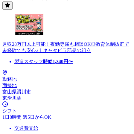
月収28万円以上可能！夜勤専属も相談OK◎教育体制抜群で
未経験でも安心♪｜キャタピラ部品の組立
製造スタッフ
時給
1,340
円〜
勤務地
面接地
富山県滑川市
東滑川駅
シフト
1日8時間 週5日からOK
交通費支給