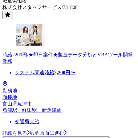
派遣労働者
株式会社スタッフサービス/731808
時給2200円/★即日案件★製造データ分析とVBAツール開発
業務
システム関連
時給
2,200
円〜
勤務地
面接地
富山県魚津市
魚津駅、経田駅、新魚津駅
交通費支給
詳細を見る
応募画面に進む