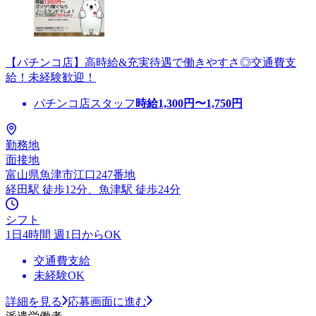
【パチンコ店】高時給&充実待遇で働きやすさ◎交通費支
給！未経験歓迎！
パチンコ店スタッフ
時給
1,300
円〜
1,750
円
勤務地
面接地
富山県魚津市江口247番地
経田駅 徒歩12分、魚津駅 徒歩24分
シフト
1日4時間 週1日からOK
交通費支給
未経験OK
詳細を見る
応募画面に進む