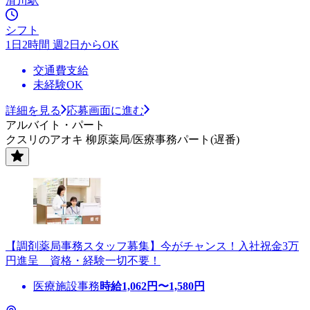
滑川駅
シフト
1日2時間 週2日からOK
交通費支給
未経験OK
詳細を見る
応募画面に進む
アルバイト・パート
クスリのアオキ 柳原薬局/医療事務パート(遅番)
【調剤薬局事務スタッフ募集】今がチャンス！入社祝金3万
円進呈 資格・経験一切不要！
医療施設事務
時給
1,062
円〜
1,580
円