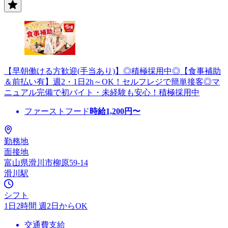
【早朝働ける方歓迎(手当あり)】◎積極採用中◎【食事補助
＆前払い有】週2・1日2h～OK！セルフレジで簡単接客◎マ
ニュアル完備で初バイト・未経験も安心！積極採用中
ファーストフード
時給
1,200
円〜
勤務地
面接地
富山県滑川市柳原59-14
滑川駅
シフト
1日2時間 週2日からOK
交通費支給