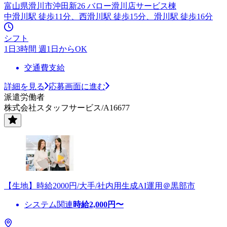
富山県滑川市沖田新26 バロー滑川店サービス棟
中滑川駅 徒歩11分、西滑川駅 徒歩15分、滑川駅 徒歩16分
シフト
1日3時間 週1日からOK
交通費支給
詳細を見る
応募画面に進む
派遣労働者
株式会社スタッフサービス/A16677
【生地】時給2000円/大手/社内用生成AI運用＠黒部市
システム関連
時給
2,000
円〜