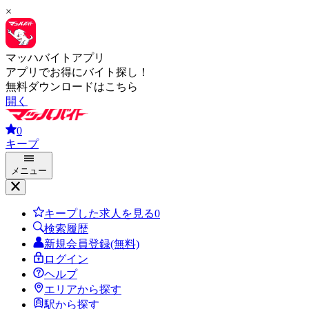
×
マッハバイトアプリ
アプリでお得にバイト探し！
無料ダウンロードはこちら
開く
0
キープ
メニュー
キープした求人を見る
0
検索履歴
新規会員登録(無料)
ログイン
ヘルプ
エリアから探す
駅から探す