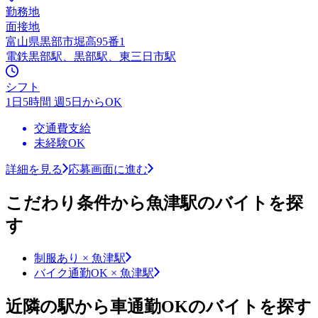
勤務地
面接地
富山県黒部市堀高95番1
電鉄黒部駅、黒部駅、東三日市駅
シフト
1日5時間 週5日からOK
交通費支給
未経験OK
詳細を見る
応募画面に進む
こだわり条件から魚津駅のバイトを探
す
制服あり × 魚津駅
バイク通勤OK × 魚津駅
近隣の駅から車通勤OKのバイトを探す