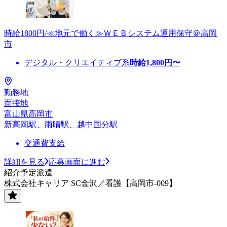
時給1800円/≪地元で働く≫ＷＥＢシステム運用保守＠高岡
市
デジタル・クリエイティブ系
時給
1,800
円〜
勤務地
面接地
富山県高岡市
新高岡駅、雨晴駅、越中国分駅
交通費支給
詳細を見る
応募画面に進む
紹介予定派遣
株式会社キャリア SC金沢／看護【高岡市-009】