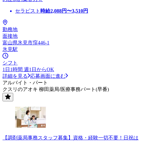
セラピスト
時給
2,088
円〜
3,510
円
勤務地
面接地
富山県氷見市窪446-1
氷見駅
シフト
1日1時間 週1日からOK
詳細を見る
応募画面に進む
アルバイト・パート
クスリのアオキ 柳田薬局/医療事務パート(早番)
【調剤薬局事務スタッフ募集】資格・経験一切不要！日祝は