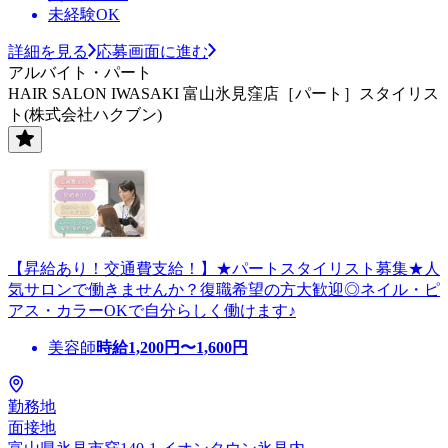
未経験OK
詳細を見る
応募画面に進む
アルバイト・パート
HAIR SALON IWASAKI 富山氷見窪店［パート］スタイリス
ト(株式会社ハクブン)
【昇給あり！交通費支給！】★パートスタイリスト募集★人
気サロンで働きませんか？復職希望の方大歓迎◎ネイル・ピ
アス・カラーOKで自分らしく働けます♪
美容師
時給
1,200
円〜
1,600
円
勤務地
面接地