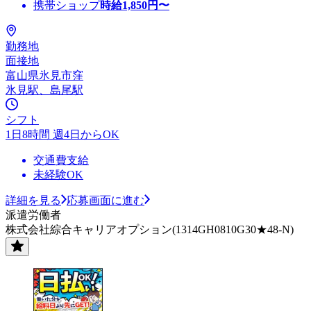
携帯ショップ
時給
1,850
円〜
勤務地
面接地
富山県氷見市窪
氷見駅、島尾駅
シフト
1日8時間 週4日からOK
交通費支給
未経験OK
詳細を見る
応募画面に進む
派遣労働者
株式会社綜合キャリアオプション(1314GH0810G30★48-N)