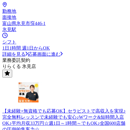
勤務地
面接地
富山県氷見市窪446-1
氷見駅
シフト
1日1時間 週1日からOK
詳細を見る
応募画面に進む
業務委託契約
りらくる 氷見店
【未経験×無資格でも応募OK】セラピストで高収入を実現♪
完全無料レッスンで未経験でも安心♪Wワーク&短時間入店
OK♪平均月収33万円☆週1日～1時間～でもOK♪全国600店舗
の圧倒的集客力☆