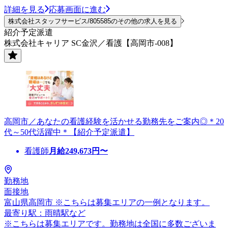
詳細を見る
応募画面に進む
株式会社スタッフサービス/805585のその他の求人を見る
紹介予定派遣
株式会社キャリア SC金沢／看護【高岡市-008】
高岡市／あなたの看護経験を活かせる勤務先をご案内◎＊20
代～50代活躍中＊【紹介予定派遣】
看護師
月給
249,673
円〜
勤務地
面接地
富山県高岡市 ※こちらは募集エリアの一例となります。
最寄り駅：雨晴駅など
※こちらは募集エリアです。勤務地は全国に多数ございま