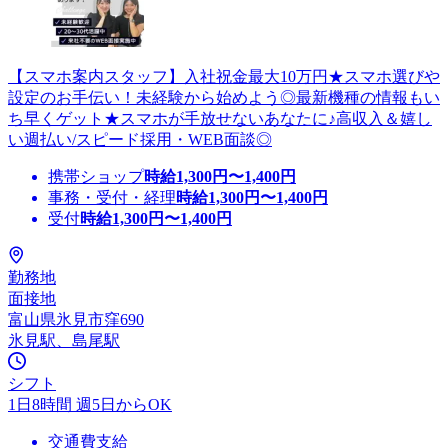
【スマホ案内スタッフ】入社祝金最大10万円★スマホ選びや
設定のお手伝い！未経験から始めよう◎最新機種の情報もい
ち早くゲット★スマホが手放せないあなたに♪高収入＆嬉し
い週払い/スピード採用・WEB面談◎
携帯ショップ
時給
1,300
円〜
1,400
円
事務・受付・経理
時給
1,300
円〜
1,400
円
受付
時給
1,300
円〜
1,400
円
勤務地
面接地
富山県氷見市窪690
氷見駅、島尾駅
シフト
1日8時間 週5日からOK
交通費支給