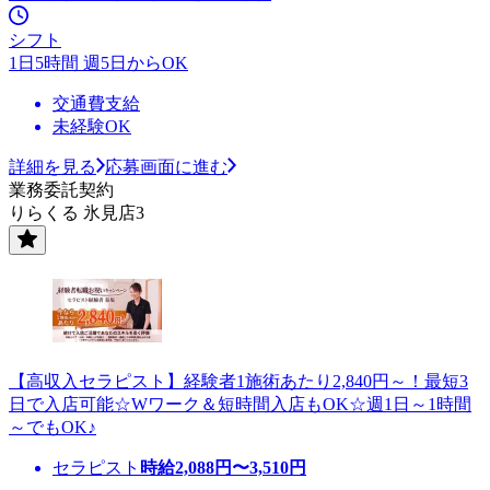
シフト
1日5時間 週5日からOK
交通費支給
未経験OK
詳細を見る
応募画面に進む
業務委託契約
りらくる 氷見店3
【高収入セラピスト】経験者1施術あたり2,840円～！最短3
日で入店可能☆Wワーク＆短時間入店もOK☆週1日～1時間
～でもOK♪
セラピスト
時給
2,088
円〜
3,510
円