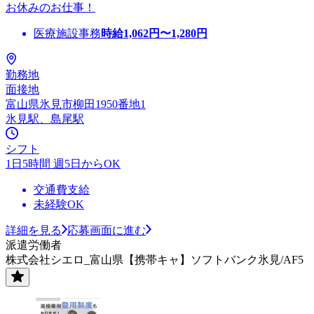
お休みのお仕事！
医療施設事務
時給
1,062
円〜
1,280
円
勤務地
面接地
富山県氷見市柳田1950番地1
氷見駅、島尾駅
シフト
1日5時間 週5日からOK
交通費支給
未経験OK
詳細を見る
応募画面に進む
派遣労働者
株式会社シエロ_富山県【携帯キャ】ソフトバンク氷見/AF5