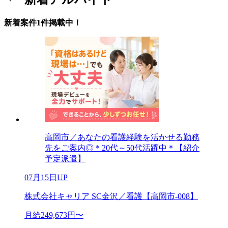
新着案件1件掲載中！
高岡市／あなたの看護経験を活かせる勤務
先をご案内◎＊20代～50代活躍中＊【紹介
予定派遣】
07月15日UP
株式会社キャリア SC金沢／看護【高岡市-008】
月給249,673円〜