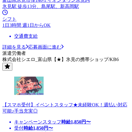
富山県氷見市窪140-1 イオンタウン氷見内
氷見駅 徒歩13分、島尾駅、新高岡駅
シフト
1日3時間 週1日からOK
交通費支給
詳細を見る
応募画面に進む
派遣労働者
株式会社シエロ_富山県【★】氷見の携帯ショップ/KB6
【スマホ受付】イベントスタッフ★未経験OK！週払い対応
可能♪手当充実◎
キャンペーンスタッフ
時給
1,850
円〜
受付
時給
1,850
円〜