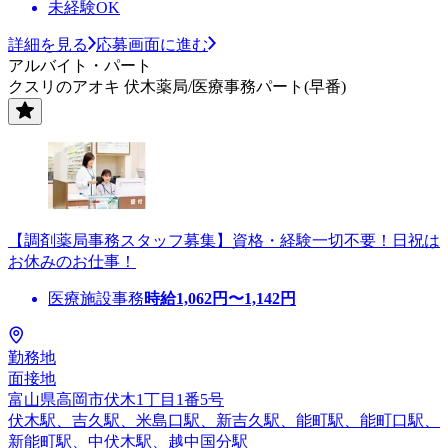
未経験OK
詳細を見る
応募画面に進む
アルバイト・パート
クスリのアオキ 伏木薬局/医療事務パート(早番)
【調剤薬局事務スタッフ募集】資格・経験一切不要！日祝は
お休みのお仕事！
医療施設事務
時給
1,062
円〜
1,142
円
勤務地
面接地
富山県高岡市伏木1丁目1番5号
伏木駅、吉久駅、米島口駅、新吉久駅、能町駅、能町口駅、
新能町駅、中伏木駅、越中国分駅