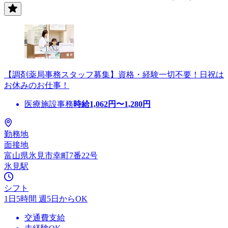
【調剤薬局事務スタッフ募集】資格・経験一切不要！日祝は
お休みのお仕事！
医療施設事務
時給
1,062
円〜
1,280
円
勤務地
面接地
富山県氷見市幸町7番22号
氷見駅
シフト
1日5時間 週5日からOK
交通費支給