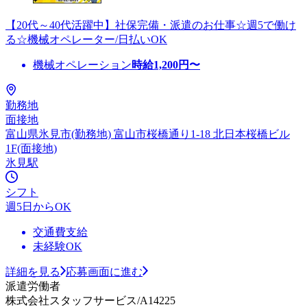
【20代～40代活躍中】社保完備・派遣のお仕事☆週5で働け
る☆機械オペレーター/日払いOK
機械オペレーション
時給
1,200
円〜
勤務地
面接地
富山県氷見市(勤務地) 富山市桜橋通り1-18 北日本桜橋ビル
1F(面接地)
氷見駅
シフト
週5日からOK
交通費支給
未経験OK
詳細を見る
応募画面に進む
派遣労働者
株式会社スタッフサービス/A14225