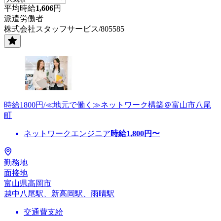
平均時給
1,606
円
派遣労働者
株式会社スタッフサービス/805585
時給1800円/≪地元で働く≫ネットワーク構築＠富山市八尾
町
ネットワークエンジニア
時給
1,800
円〜
勤務地
面接地
富山県高岡市
越中八尾駅、新高岡駅、雨晴駅
交通費支給