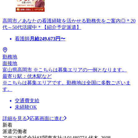
高岡市／あなたの看護経験を活かせる勤務先をご案内◎＊20
代～50代活躍中＊【紹介予定派遣】
看護師
月給
249,673
円〜
勤務地
面接地
富山県高岡市 ※こちらは募集エリアの一例となります。
最寄り駅：伏木駅など
※こちらは募集エリアです。勤務地は全国に多数ございま
す。
交通費支給
未経験OK
詳細を見る
応募画面に進む
新着
派遣労働者
アデコ株式会社SF関東支社/A01480774-伏木_2608