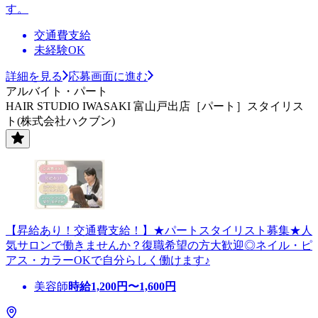
す。
交通費支給
未経験OK
詳細を見る
応募画面に進む
アルバイト・パート
HAIR STUDIO IWASAKI 富山戸出店［パート］スタイリス
ト(株式会社ハクブン)
【昇給あり！交通費支給！】★パートスタイリスト募集★人
気サロンで働きませんか？復職希望の方大歓迎◎ネイル・ピ
アス・カラーOKで自分らしく働けます♪
美容師
時給
1,200
円〜
1,600
円