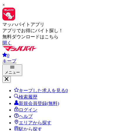
×
マッハバイトアプリ
アプリでお得にバイト探し！
無料ダウンロードはこちら
開く
0
キープ
メニュー
キープした求人を見る
0
検索履歴
新規会員登録(無料)
ログイン
ヘルプ
エリアから探す
駅から探す