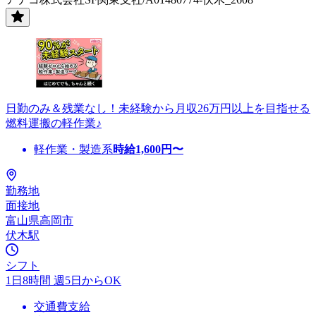
日勤のみ＆残業なし！未経験から月収26万円以上を目指せる
燃料運搬の軽作業♪
軽作業・製造系
時給
1,600
円〜
勤務地
面接地
富山県高岡市
伏木駅
シフト
1日8時間 週5日からOK
交通費支給