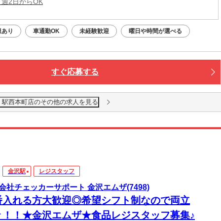
 週2日からOK
服あり
車通勤OK
未経験歓迎
曜日や時間が選べる
すぐ応募する
ん 駅西本町店のその他の求人を見る
金沢駅
レジスタッフ
会社チェッカーサポート 金沢エムザ(7498)
番入れる方大歓迎◎希望シフト制なので両立
々！！★金沢エムザ★食品レジスタッフ募集♪