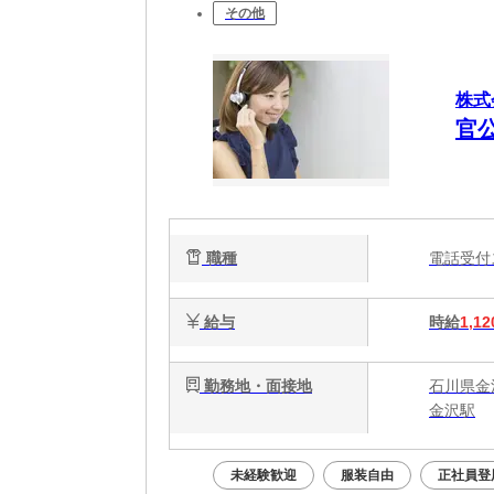
その他
株式
官
職種
電話受
給与
時給
1,12
勤務地・面接地
石川県金
金沢駅
未経験歓迎
服装自由
正社員登