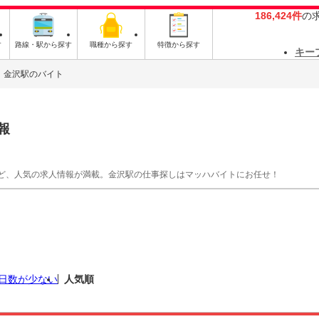
186,424件
の
す
路線・駅から探す
職種から探す
特徴から探す
キー
金沢駅のバイト
報
ど、人気の求人情報が満載。金沢駅の仕事探しはマッハバイトにお任せ！
日数が少ない
人気順