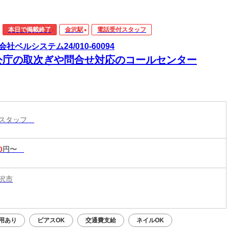
本日で掲載終了
金沢駅
電話受付スタッフ
会社ベルシステム24/010-60094
公庁の取次ぎや問合せ対応のコールセンター
付スタッフ
0
円〜
沢市
用あり
ピアスOK
交通費支給
ネイルOK