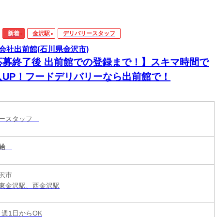
新着
金沢駅
デリバリースタッフ
会社出前館(石川県金沢市)
応募終了後 出前館での登録まで！】スキマ時間で
入UP！フードデリバリーなら出前館で！
リースタッフ
給
沢市
東金沢駅、西金沢駅
 週1日からOK