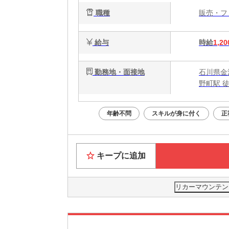
職種
販売・
給与
時給
1,20
勤務地・面接地
石川県金沢
野町駅 
年齢不問
スキルが身に付く
正
キープに追加
リカーマウンテン