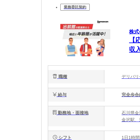
業務委託契約
株式
【
収
職種
デリバ
給与
完全歩合
勤務地・面接地
石川県金
金沢駅、
シフト
1日1時間