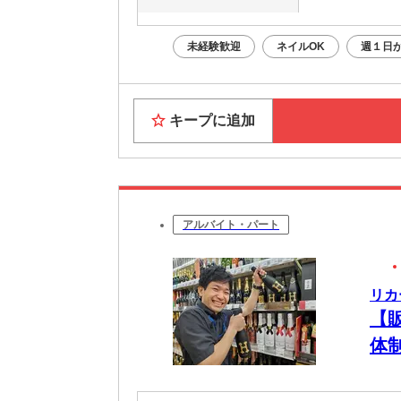
未経験歓迎
ネイルOK
週１日か
キープに追加
アルバイト・パート
リカ
【
体