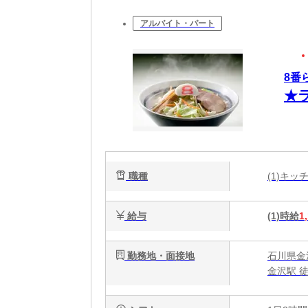
アルバイト・パート
8番
★
職種
(1)キ
給与
(1)時給
1
勤務地・面接地
石川県金沢
金沢駅 