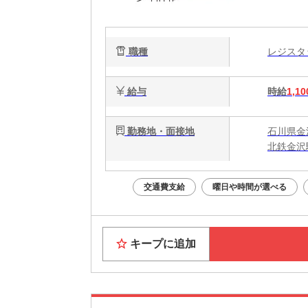
職種
レジス
給与
時給
1,10
勤務地・面接地
石川県金
北鉄金沢
交通費支給
曜日や時間が選べる
キープに追加