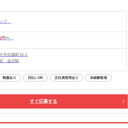
タッフ
0
円〜
沢市武蔵町15-1
駅、金沢駅
制服あり
日払いOK
正社員登用あり
未経験歓迎
すぐ応募する