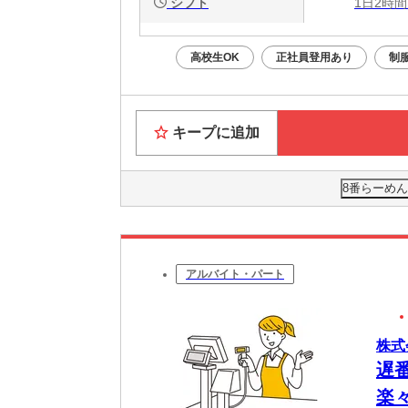
シフト
1日2時間
高校生OK
正社員登用あり
制
キープに追加
8番らーめ
アルバイト・パート
株式
遅
楽