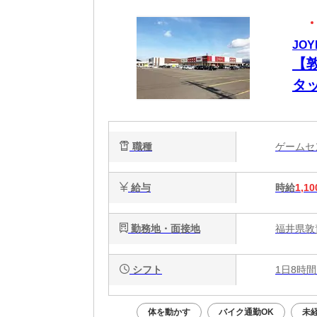
JO
【
タ
ワ
職種
ゲーム
給与
時給
1,10
勤務地・面接地
福井県敦賀
シフト
1日8時間
体を動かす
バイク通勤OK
未