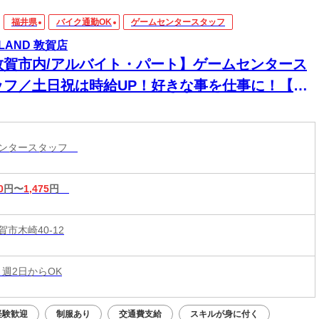
福井県
バイク通勤OK
ゲームセンタースタッフ
YLAND 敦賀店
敦賀市内/アルバイト・パート】ゲームセンタース
ッフ／土日祝は時給UP！好きな事を仕事に！【W
ーク不可】
センタースタッフ
0
円〜
1,475
円
市木崎40-12
 週2日からOK
経験歓迎
制服あり
交通費支給
スキルが身に付く