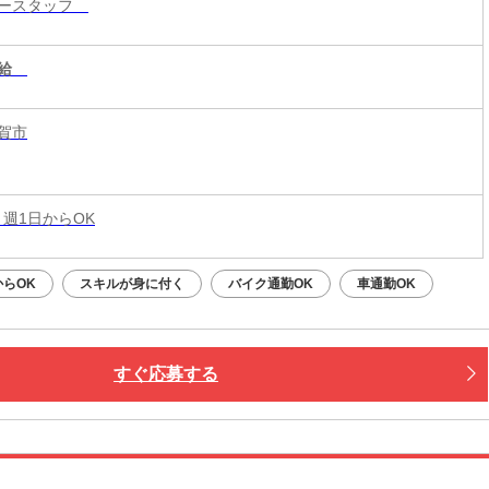
リースタッフ
給
賀市
 週1日からOK
らOK
スキルが身に付く
バイク通勤OK
車通勤OK
すぐ応募する