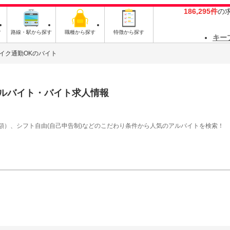
186,295件
の
す
路線・駅から探す
職種から探す
特徴から探す
キー
イク通勤OKのバイト
ルバイト・バイト求人情報
額）、シフト自由(自己申告制)などのこだわり条件から人気のアルバイトを検索！