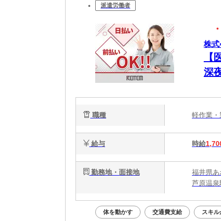
派遣労働者
株式
【
深
職種
軽作業
給与
時給
1,70
勤務地・面接地
福井県あ
芦原温泉
体を動かす
交通費支給
スキル