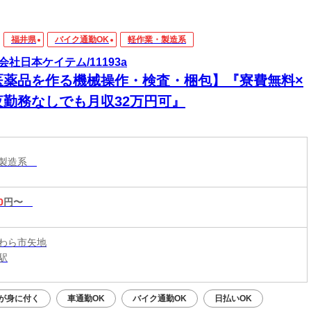
福井県
バイク通勤OK
軽作業・製造系
会社日本ケイテム/11193a
医薬品を作る機械操作・検査・梱包】『寮費無料×
夜勤務なしでも月収32万円可』
・製造系
0
円〜
わら市矢地
駅
が身に付く
車通勤OK
バイク通勤OK
日払いOK