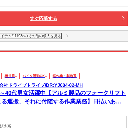
すぐ応募する
イテム/11193aのその他の求人を見る
福井県
バイク通勤OK
軽作業・製造系
会社ドライブトライブ/DR:YJ004-02-MH
30～40代男女活躍中【アルミ製品のフォークリフト
よる運搬、それに付随する作業業務】日払いあり
急な出費にも安心◎頑張った分、すぐに手元に！
・製造系