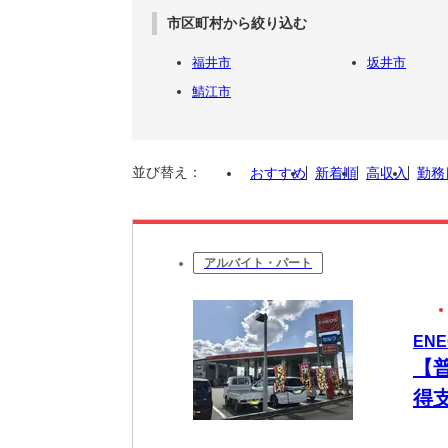
市区町村から絞り込む
福井市
坂井市
鯖江市
並び替え：
おすすめ
新着順
高収入
勤務
アルバイト・パート
EN
【
得