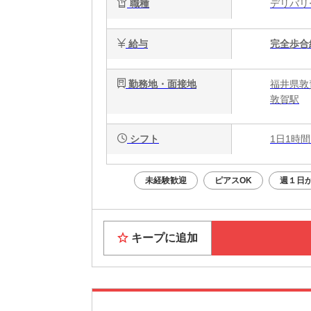
職種
デリバ
給与
完全歩合
勤務地・面接地
福井県敦
敦賀駅
シフト
1日1時間
未経験歓迎
ピアスOK
週１日か
キープに追加