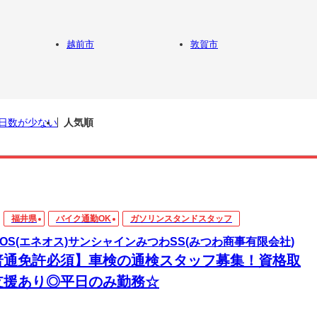
越前市
敦賀市
日数が少ない
人気順
福井県
バイク通勤OK
ガソリンスタンドスタッフ
EOS(エネオス)サンシャインみつわSS(みつわ商事有限会社)
普通免許必須】車検の通検スタッフ募集！資格取
支援あり◎平日のみ勤務☆