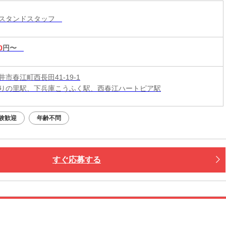
ンスタンドスタッフ
0
円〜
市春江町西長田41-19-1
りの里駅、下兵庫こうふく駅、西春江ハートピア駅
験歓迎
年齢不問
すぐ応募する