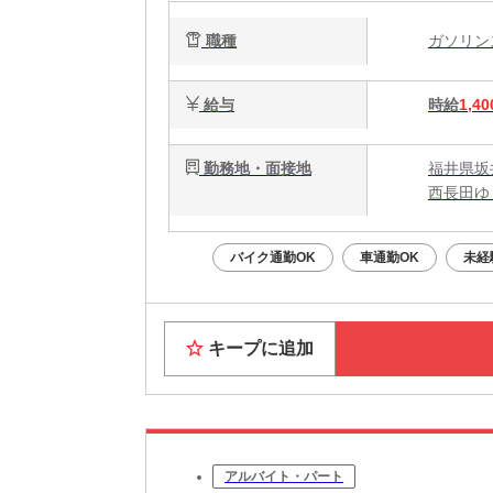
職種
ガソリ
給与
時給
1,40
勤務地・面接地
福井県坂井
西長田ゆ
バイク通勤OK
車通勤OK
未経
キープに追加
アルバイト・パート