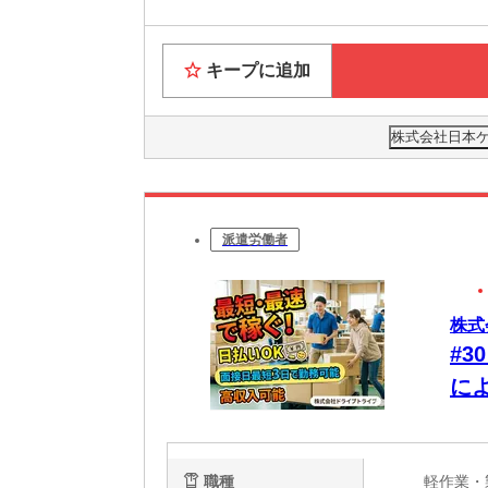
キープに追加
株式会社日本ケ
派遣労働者
株式
#
に
★
職種
軽作業