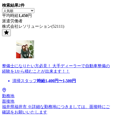
検索結果
2
件
平均時給
1,450
円
派遣労働者
株式会社レソリューション(52111)
整備士になりたい方必見！ 大手ディーラーで自動車整備の
経験を1から積むことが出来ます！！
清掃スタッフ
時給
1,400
円〜
1,500
円
勤務地
面接地
福井県福井市 ※詳細な勤務地につきましては、面接時にご
確認をお願いいたします