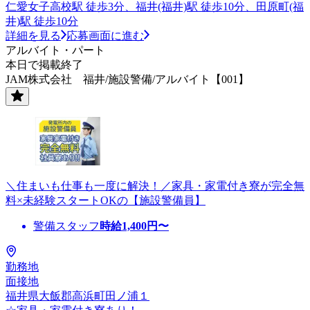
仁愛女子高校駅 徒歩3分、福井(福井)駅 徒歩10分、田原町(福
井)駅 徒歩10分
詳細を見る
応募画面に進む
アルバイト・パート
本日で掲載終了
JAM株式会社 福井/施設警備/アルバイト【001】
＼住まいも仕事も一度に解決！／家具・家電付き寮が完全無
料×未経験スタートOKの【施設警備員】
警備スタッフ
時給
1,400
円〜
勤務地
面接地
福井県大飯郡高浜町田ノ浦１