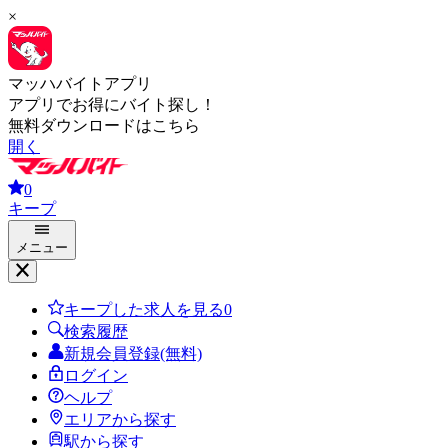
×
マッハバイトアプリ
アプリでお得にバイト探し！
無料ダウンロードはこちら
開く
0
キープ
メニュー
キープした求人を見る
0
検索履歴
新規会員登録(無料)
ログイン
ヘルプ
エリアから探す
駅から探す