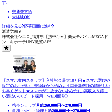
す。
交通費支給
未経験OK
詳細を見る
応募画面に進む
派遣労働者
株式会社シエロ_福井県【携帯キャ】楽天モバイルMEGAド
ン・キホーテUNY敦賀/AF5
【スマホ案内スタッフ】入社祝金最大10万円★スマホ選びや
設定のお手伝い！未経験から始めよう◎最新機種の情報もい
ち早くゲット★スマホが手放せないあなたに♪高収入＆嬉し
い週払い/スピード採用・WEB面談◎
携帯ショップ
月給
260,000
円〜
270,000
円
事務・受付・経理
月給
260,000
円〜
270,000
円