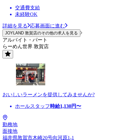
交通費支給
未経験OK
詳細を見る
応募画面に進む
JOYLAND 敦賀店のその他の求人を見る
アルバイト・パート
らーめん世界 敦賀店
おいしいラーメンを提供してみませんか?
ホールスタッフ
時給
1,130
円〜
勤務地
面接地
福井県敦賀市木崎20号向河原1-1