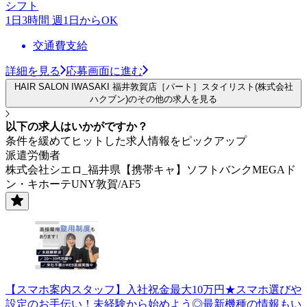
シフト
1日3時間 週1日からOK
交通費支給
詳細を見る
応募画面に進む
HAIR SALON IWASAKI 福井敦賀店［パート］スタイリスト(株式会社
ハクブン)のその他の求人を見る
以下の求人はいかがですか？
条件を緩めてヒットした求人情報をピックアップ
派遣労働者
株式会社シエロ_福井県【携帯キャ】ソフトバンクMEGAド
ン・キホーテUNY敦賀/AF5
【スマホ案内スタッフ】入社祝金最大10万円★スマホ選びや
設定のお手伝い！未経験から始めよう◎最新機種の情報もい