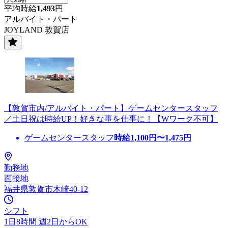
平均時給
1,493
円
アルバイト・パート
JOYLAND 敦賀店
【敦賀市内/アルバイト・パート】ゲームセンタースタッフ
／土日祝は時給UP！好きな事を仕事に！【Wワーク不可】
ゲームセンタースタッフ
時給
1,100
円〜
1,475
円
勤務地
面接地
福井県敦賀市木崎40-12
シフト
1日8時間 週2日からOK