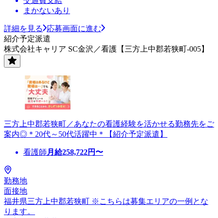
交通費支給
まかないあり
詳細を見る
応募画面に進む
紹介予定派遣
株式会社キャリア SC金沢／看護【三方上中郡若狭町-005】
三方上中郡若狭町／あなたの看護経験を活かせる勤務先をご
案内◎＊20代～50代活躍中＊【紹介予定派遣】
看護師
月給
258,722
円〜
勤務地
面接地
福井県三方上中郡若狭町 ※こちらは募集エリアの一例とな
ります。