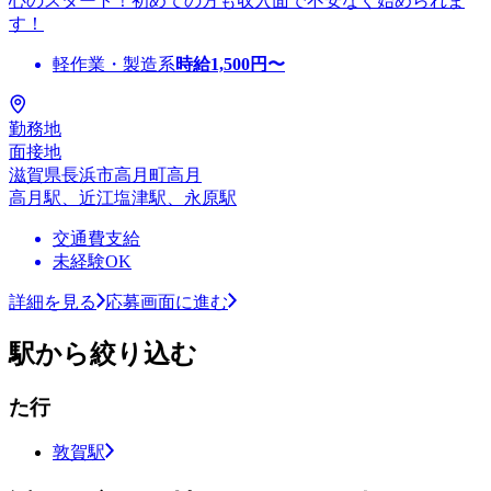
心のスタート！初めての方も収入面で不安なく始められま
す！
軽作業・製造系
時給
1,500
円〜
勤務地
面接地
滋賀県長浜市高月町高月
高月駅、近江塩津駅、永原駅
交通費支給
未経験OK
詳細を見る
応募画面に進む
駅から絞り込む
た行
敦賀駅