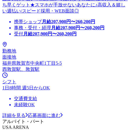
ち早くゲット★スマホが手放せないあなたに♪高収入＆嬉し
い週払い/スピード採用・WEB面談◎
携帯ショップ
月給
207,900
円〜
260,200
円
事務・受付・経理
月給
207,900
円〜
260,200
円
受付
月給
207,900
円〜
260,200
円
勤務地
面接地
福井県敦賀市中央町1丁目5-5
西敦賀駅、敦賀駅
シフト
1日8時間 週5日からOK
交通費支給
未経験OK
詳細を見る
応募画面に進む
アルバイト・パート
USA ARENA