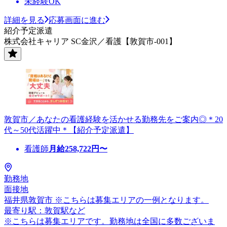
未経験OK
詳細を見る
応募画面に進む
紹介予定派遣
株式会社キャリア SC金沢／看護【敦賀市-001】
敦賀市／あなたの看護経験を活かせる勤務先をご案内◎＊20
代～50代活躍中＊【紹介予定派遣】
看護師
月給
258,722
円〜
勤務地
面接地
福井県敦賀市 ※こちらは募集エリアの一例となります。
最寄り駅：敦賀駅など
※こちらは募集エリアです。勤務地は全国に多数ございま