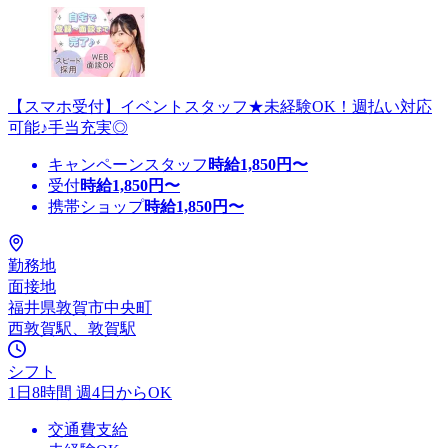
【スマホ受付】イベントスタッフ★未経験OK！週払い対応
可能♪手当充実◎
キャンペーンスタッフ
時給
1,850
円〜
受付
時給
1,850
円〜
携帯ショップ
時給
1,850
円〜
勤務地
面接地
福井県敦賀市中央町
西敦賀駅、敦賀駅
シフト
1日8時間 週4日からOK
交通費支給