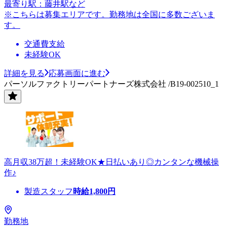
最寄り駅：藤井駅など
※こちらは募集エリアです。勤務地は全国に多数ございま
す。
交通費支給
未経験OK
詳細を見る
応募画面に進む
パーソルファクトリーパートナーズ株式会社 /B19-002510_1
高月収38万超！未経験OK★日払いあり◎カンタンな機械操
作♪
製造スタッフ
時給
1,800
円
勤務地