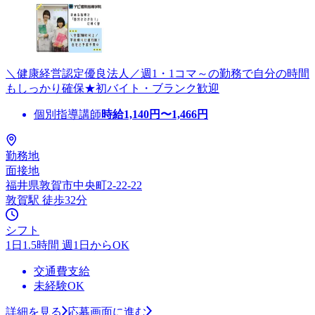
＼健康経営認定優良法人／週1・1コマ～の勤務で自分の時間
もしっかり確保★初バイト・ブランク歓迎
個別指導講師
時給
1,140
円〜
1,466
円
勤務地
面接地
福井県敦賀市中央町2-22-22
敦賀駅 徒歩32分
シフト
1日1.5時間 週1日からOK
交通費支給
未経験OK
詳細を見る
応募画面に進む