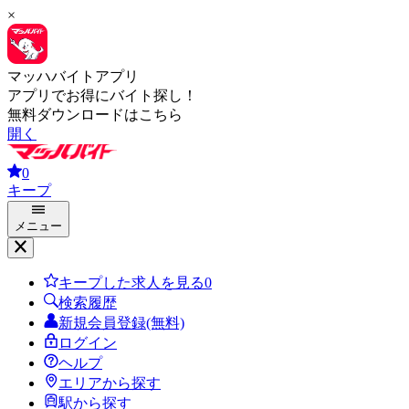
×
マッハバイトアプリ
アプリでお得にバイト探し！
無料ダウンロードはこちら
開く
0
キープ
メニュー
キープした求人を見る
0
検索履歴
新規会員登録(無料)
ログイン
ヘルプ
エリアから探す
駅から探す