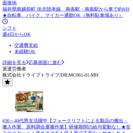
面接地
福井県南越前町 JR北陸本線 南条駅・南条駅から車で約6分
★自転車、バイク、マイカー通勤OK（無料駐車場あり）
シフト
週4日からOK
交通費支給
未経験OK
詳細を見る
応募画面に進む
派遣労働者
株式会社ドライブトライブ/DR:MC061-01-MH
#30～40代男女活躍中【フォークリフトによる製品の搬出・
搬入作業、原料調合運搬作業】研修期間の給与変動なし★安