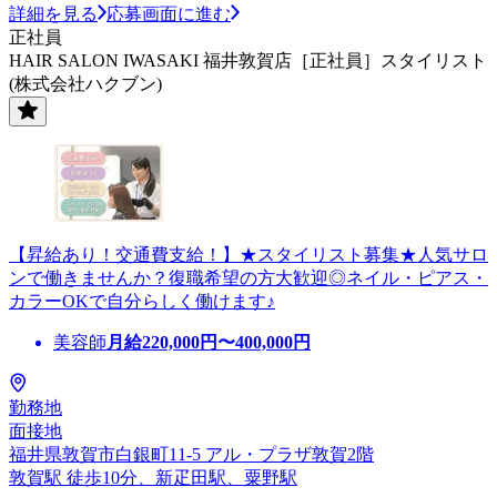
詳細を見る
応募画面に進む
正社員
HAIR SALON IWASAKI 福井敦賀店［正社員］スタイリスト
(株式会社ハクブン)
【昇給あり！交通費支給！】★スタイリスト募集★人気サロ
ンで働きませんか？復職希望の方大歓迎◎ネイル・ピアス・
カラーOKで自分らしく働けます♪
美容師
月給
220,000
円〜
400,000
円
勤務地
面接地
福井県敦賀市白銀町11-5 アル・プラザ敦賀2階
敦賀駅 徒歩10分、新疋田駅、粟野駅