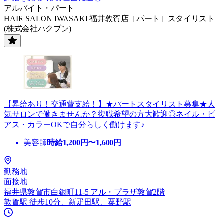
アルバイト・パート
HAIR SALON IWASAKI 福井敦賀店［パート］スタイリスト
(株式会社ハクブン)
【昇給あり！交通費支給！】★パートスタイリスト募集★人
気サロンで働きませんか？復職希望の方大歓迎◎ネイル・ピ
アス・カラーOKで自分らしく働けます♪
美容師
時給
1,200
円〜
1,600
円
勤務地
面接地
福井県敦賀市白銀町11-5 アル・プラザ敦賀2階
敦賀駅 徒歩10分、新疋田駅、粟野駅