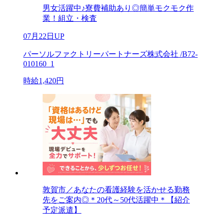
男女活躍中♪寮費補助あり◎簡単モクモク作
業！組立・検査
07月22日UP
パーソルファクトリーパートナーズ株式会社 /B72-
010160_1
時給1,420円
敦賀市／あなたの看護経験を活かせる勤務
先をご案内◎＊20代～50代活躍中＊【紹介
予定派遣】