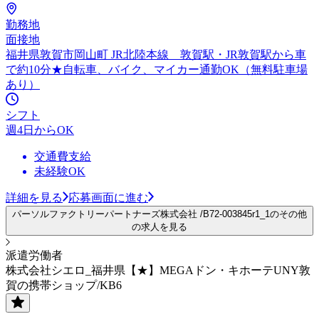
勤務地
面接地
福井県敦賀市岡山町 JR北陸本線 敦賀駅・JR敦賀駅から車
で約10分★自転車、バイク、マイカー通勤OK（無料駐車場
あり）
シフト
週4日からOK
交通費支給
未経験OK
詳細を見る
応募画面に進む
パーソルファクトリーパートナーズ株式会社 /B72-003845r1_1のその他
の求人を見る
派遣労働者
株式会社シエロ_福井県【★】MEGAドン・キホーテUNY敦
賀の携帯ショップ/KB6