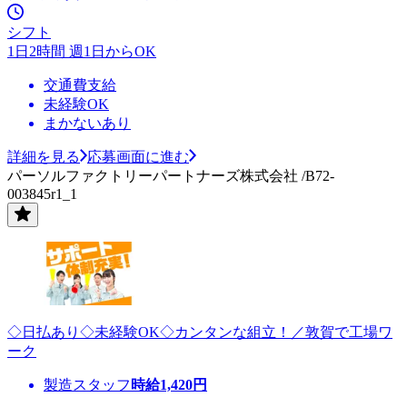
シフト
1日2時間 週1日からOK
交通費支給
未経験OK
まかないあり
詳細を見る
応募画面に進む
パーソルファクトリーパートナーズ株式会社 /B72-
003845r1_1
◇日払あり◇未経験OK◇カンタンな組立！／敦賀で工場ワ
ーク
製造スタッフ
時給
1,420
円