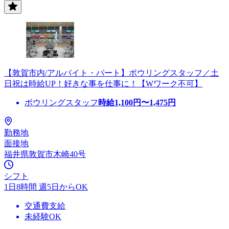
【敦賀市内/アルバイト・パート】ボウリングスタッフ／土
日祝は時給UP！好きな事を仕事に！【Wワーク不可】
ボウリングスタッフ
時給
1,100
円〜
1,475
円
勤務地
面接地
福井県敦賀市木崎40号
シフト
1日8時間 週5日からOK
交通費支給
未経験OK