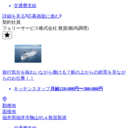
交通費支給
詳細を見る
応募画面に進む
契約社員
フェリーサービス株式会社 敦賀(船内調理)
旅行気分を味わいながら働ける？船の上からの絶景を見なが
らのお仕事！！
キッチンスタッフ
月給
220,000
円〜
300,000
円
勤務地
面接地
福井県福井市鞠山95-4 敦賀新港