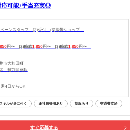
対応可能♪手当充実◎
ャンペーンスタッフ (2)受付 (3)携帯ショップ
,850
円〜
(2)時給
1,850
円〜
(3)時給
1,850
円〜
井市大和田町
駅、越前開発駅
 週4日からOK
スキルが身に付く
正社員登用あり
制服あり
交通費支給
すぐ応募する