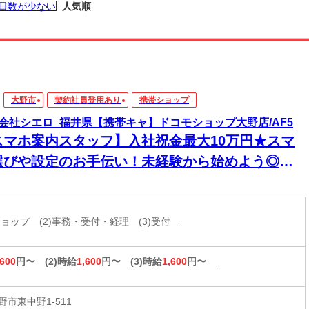
日数が少ない
人気順
大野市
契約社員登用あり
携帯ショップ
会社シエロ_福井県【携帯キャ】ドコモショップ大野店/AF5
スマホ案内スタッフ】入社祝金最大10万円★スマ
選びや設定のお手伝い！未経験から始めよう◎最
機種の情報もいち早くゲット★スマホが手放せな
あなたに♪高収入＆嬉しい週払い/スピード採用・
帯ショップ (2)事務・受付・経理 (3)受付
EB面談◎
,600
円〜
(2)時給
1,600
円〜
(3)時給
1,600
円〜
市東中野1-511