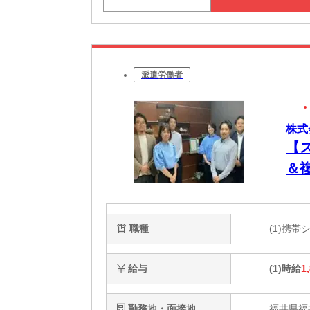
派遣労働者
株式
【
＆
の
お
職種
(1)携
給与
(1)時給
1
勤務地・面接地
福井県福