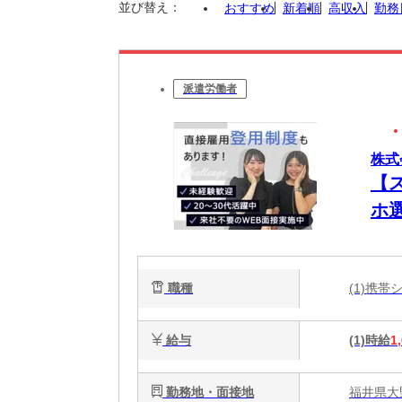
並び替え：
おすすめ
新着順
高収入
勤務
派遣労働者
株式
【
ホ
新
い
職種
(1)携
W
給与
(1)時給
1
勤務地・面接地
福井県大野