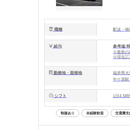
職種
配送・
給与
参考値:
※最新の
※現在訂
勤務地・面接地
福井県大
牛ケ原駅
シフト
1日4.5
制服あり
未経験歓迎
交通費支