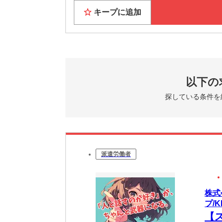
キープに追加
以下の
探している条件を
派遣労働者
株式
プ/K
【