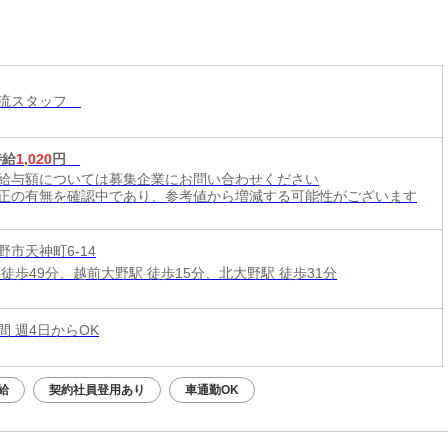
物流スタッフ
時給
1,020
円
給与額については募集企業にお問い合わせください
正の有無を確認中であり、参考値から増減する可能性がございます
野市天神町6-14
 徒歩49分、越前大野駅 徒歩15分、北大野駅 徒歩31分
時間 週4日からOK
給
契約社員登用あり
車通勤OK