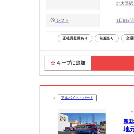
北大野駅
シフト
1日8時間
正社員登用あり
制服あり
交通
キープに追加
アルバイト・パート
新田
地