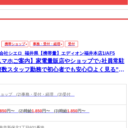
携帯ショップ
事務・受付・経理
受付
会社シエロ_福井県【携帯量】エディオン福井本店1/AF5
スマホご案内】家電量販店やショップで♪社員常駐
複数スタッフ勤務で初心者でも安心◎よく見る”あ
”お仕事♪大手ならではの丁寧なマニュアル完備で
仕事も覚えやすい◎【入社祝金最大10万円】
帯ショップ (2)事務・受付・経理 (3)受付
,850
円〜
(2)時給
1,850
円〜
(3)時給
1,850
円〜
井市新保北1丁目601番地