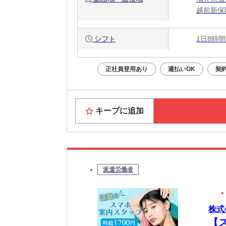
越前新保
シフト
1日8時間
正社員登用あり
週払いOK
契
キープに追加
派遣労働者
株式
【