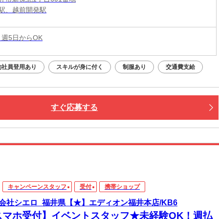
駅、越前開発駅
 週5日からOK
約社員登用あり
スキルが身に付く
制服あり
交通費支給
すぐ応募する
キャンペーンスタッフ
受付
携帯ショップ
会社シエロ_福井県【★】エディオン福井本店/KB6
スマホ受付】イベントスタッフ★未経験OK！週払