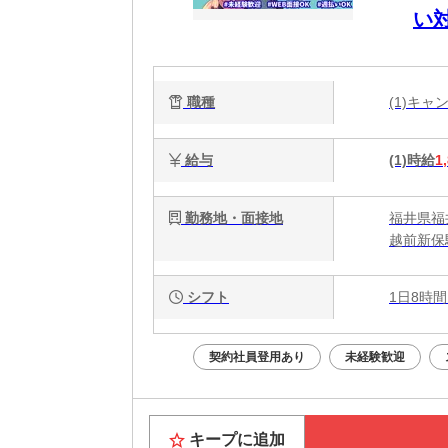
い
職種
(1)キ
給与
(1)時給
1
勤務地・面接地
福井県福
越前新保
シフト
1日8時間
契約社員登用あり
未経験歓迎
キープに追加