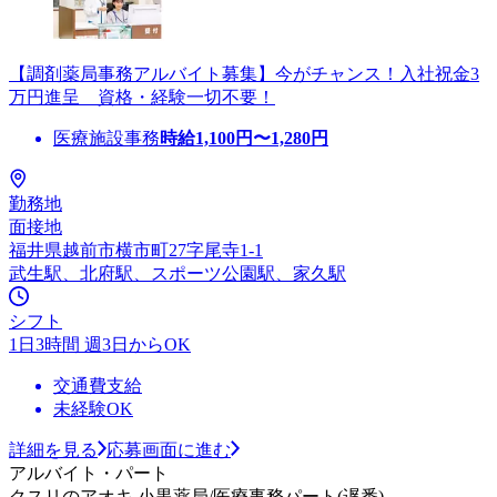
【調剤薬局事務アルバイト募集】今がチャンス！入社祝金3
万円進呈 資格・経験一切不要！
医療施設事務
時給
1,100
円〜
1,280
円
勤務地
面接地
福井県越前市横市町27字尾寺1-1
武生駅、北府駅、スポーツ公園駅、家久駅
シフト
1日3時間 週3日からOK
交通費支給
未経験OK
詳細を見る
応募画面に進む
アルバイト・パート
クスリのアオキ 小黒薬局/医療事務パート(遅番)