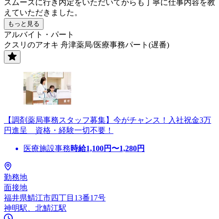
スムーズに行き内定をいただいてからも丁寧に仕事内容を教
えていただきました。
もっと見る
アルバイト・パート
クスリのアオキ 舟津薬局/医療事務パート(遅番)
【調剤薬局事務スタッフ募集】今がチャンス！入社祝金3万
円進呈 資格・経験一切不要！
医療施設事務
時給
1,100
円〜
1,280
円
勤務地
面接地
福井県鯖江市四丁目13番17号
神明駅、北鯖江駅