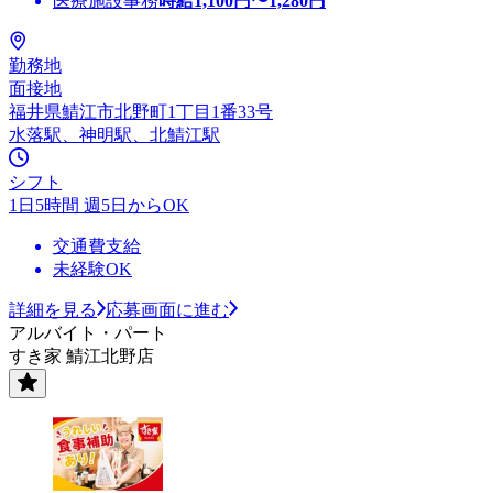
医療施設事務
時給
1,100
円〜
1,280
円
勤務地
面接地
福井県鯖江市北野町1丁目1番33号
水落駅、神明駅、北鯖江駅
シフト
1日5時間 週5日からOK
交通費支給
未経験OK
詳細を見る
応募画面に進む
アルバイト・パート
すき家 鯖江北野店