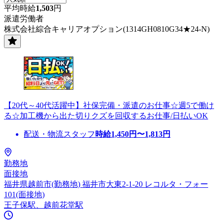
平均時給
1,503
円
派遣労働者
株式会社綜合キャリアオプション(1314GH0810G34★24-N)
【20代～40代活躍中】社保完備・派遣のお仕事☆週5で働け
る☆加工機から出た切りクズを回収するお仕事/日払いOK
配送・物流スタッフ
時給
1,450
円〜
1,813
円
勤務地
面接地
福井県越前市(勤務地) 福井市大東2-1-20 レコルタ・フォー
101(面接地)
王子保駅、越前花堂駅