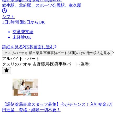
武生駅、北府駅、スポーツ公園駅、家久駅
シフト
1日5時間 週5日からOK
交通費支給
未経験OK
詳細を見る
応募画面に進む
クスリのアオキ 横市薬局/医療事務パート(遅番)のその他の求人を見る
アルバイト・パート
クスリのアオキ 吉野薬局/医療事務パート(遅番)
【調剤薬局事務スタッフ募集】今がチャンス！入社祝金3万
円進呈 資格・経験一切不要！