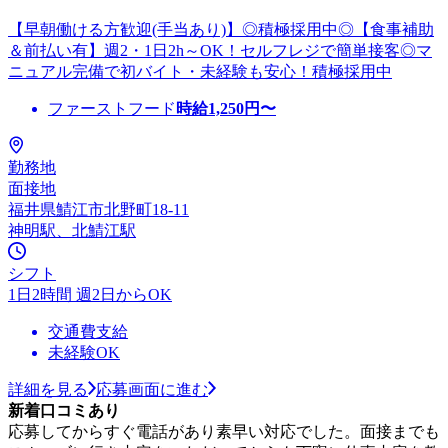
【早朝働ける方歓迎(手当あり)】◎積極採用中◎【食事補助
＆前払い有】週2・1日2h～OK！セルフレジで簡単接客◎マ
ニュアル完備で初バイト・未経験も安心！積極採用中
ファーストフード
時給
1,250
円〜
勤務地
面接地
福井県鯖江市北野町18-11
神明駅、北鯖江駅
シフト
1日2時間 週2日からOK
交通費支給
未経験OK
詳細を見る
応募画面に進む
新着口コミあり
応募してからすぐ電話があり素早い対応でした。面接までも