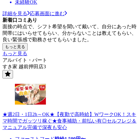
未経験OK
詳細を見る
応募画面に進む
新着口コミあり
面接の時点で、シフト希望を聞いて戴いて、自分にあった時
間帯にはいらせてもらい、分からないことは教えてもらい、
良い緊張感で勤務させてもらいました。
もっと見る
もっと見る
アルバイト・パート
すき家 越前押田店3
★週2日・1日2h～OK★【夜勤で高時給】WワークOK！スキ
マ時間でガッツリ稼ぐ★食事補助・前払い有◎セルフレジ＆
マニュアル完備で深夜も安心
ファーストフード
時給
1,500
円〜