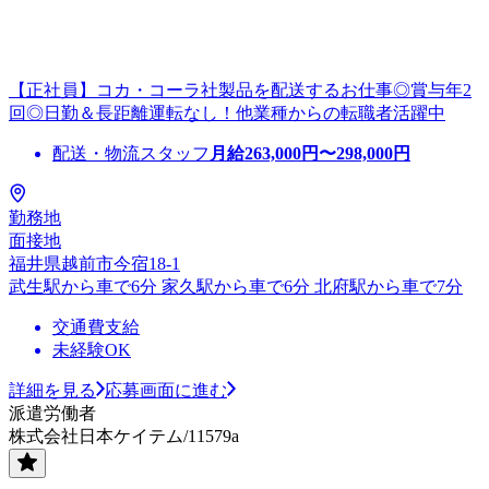
【正社員】コカ・コーラ社製品を配送するお仕事◎賞与年2
回◎日勤＆長距離運転なし！他業種からの転職者活躍中
配送・物流スタッフ
月給
263,000
円〜
298,000
円
勤務地
面接地
福井県越前市今宿18-1
武生駅から車で6分 家久駅から車で6分 北府駅から車で7分
交通費支給
未経験OK
詳細を見る
応募画面に進む
派遣労働者
株式会社日本ケイテム/11579a