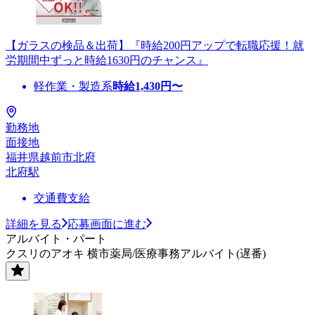
【ガラスの検品＆出荷】『時給200円アップで転職応援！就
労期間中ずっと時給1630円のチャンス』
軽作業・製造系
時給
1,430
円〜
勤務地
面接地
福井県越前市北府
北府駅
交通費支給
詳細を見る
応募画面に進む
アルバイト・パート
クスリのアオキ 横市薬局/医療事務アルバイト(遅番)