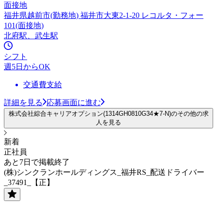
面接地
福井県越前市(勤務地) 福井市大東2-1-20 レコルタ・フォー
101(面接地)
北府駅、武生駅
シフト
週5日からOK
交通費支給
詳細を見る
応募画面に進む
株式会社綜合キャリアオプション(1314GH0810G34★7-N)のその他の求
人を見る
新着
正社員
あと7日で掲載終了
(株)シンクランホールディングス_福井RS_配送ドライバー
_37491_【正】