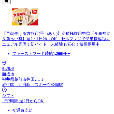
【早朝働ける方歓迎(手当あり)】◎積極採用中◎【食事補助
＆前払い有】週2・1日2h～OK！セルフレジで簡単接客◎マ
ニュアル完備で初バイト・未経験も安心！積極採用中
ファーストフード
時給
1,200
円〜
勤務地
面接地
福井県越前市押田2-1-1
武生駅、北府駅、スポーツ公園駅
シフト
1日2時間 週2日からOK
交通費支給