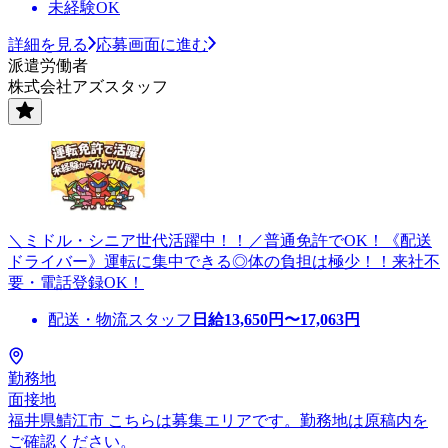
未経験OK
詳細を見る
応募画面に進む
派遣労働者
株式会社アズスタッフ
＼ミドル・シニア世代活躍中！！／普通免許でOK！《配送
ドライバー》運転に集中できる◎体の負担は極少！！来社不
要・電話登録OK！
配送・物流スタッフ
日給
13,650
円〜
17,063
円
勤務地
面接地
福井県鯖江市 こちらは募集エリアです。勤務地は原稿内を
ご確認ください。