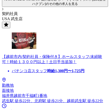
ハクブン)のその他の求人を見る
契約社員
USA 武生店
【越前市内/契約社員・保険付き】ホールスタッフ/未経験
可！時給１３００円以上！土日手当追加！
パチンコ店スタッフ
時給
1,300
円〜
1,725
円
勤務地
面接地
福井県越前市千福町1番地
武生駅 徒歩22分、北府駅 徒歩21分、越前武生駅 徒歩22分