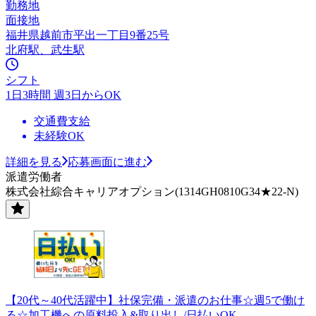
勤務地
面接地
福井県越前市平出一丁目9番25号
北府駅、武生駅
シフト
1日3時間 週3日からOK
交通費支給
未経験OK
詳細を見る
応募画面に進む
派遣労働者
株式会社綜合キャリアオプション(1314GH0810G34★22-N)
【20代～40代活躍中】社保完備・派遣のお仕事☆週5で働け
る☆加工機への原料投入&取り出し/日払いOK