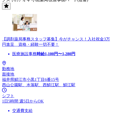
【調剤薬局事務スタッフ募集】今がチャンス！入社祝金3万
円進呈 資格・経験一切不要！
医療施設事務
時給
1,100
円〜
1,280
円
勤務地
面接地
福井県鯖江市小黒1丁目6番15号
西山公園駅、水落駅、西鯖江駅、鯖江駅
シフト
1日5時間 週5日からOK
交通費支給