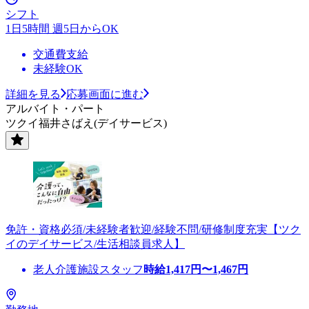
シフト
1日5時間 週5日からOK
交通費支給
未経験OK
詳細を見る
応募画面に進む
アルバイト・パート
ツクイ福井さばえ(デイサービス)
免許・資格必須/未経験者歓迎/経験不問/研修制度充実【ツク
イのデイサービス/生活相談員求人】
老人介護施設スタッフ
時給
1,417
円〜
1,467
円