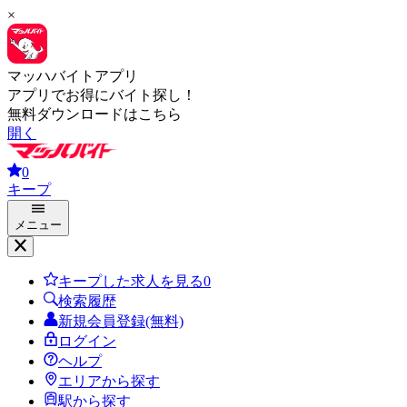
×
マッハバイトアプリ
アプリでお得にバイト探し！
無料ダウンロードはこちら
開く
0
キープ
メニュー
キープした求人を見る
0
検索履歴
新規会員登録(無料)
ログイン
ヘルプ
エリアから探す
駅から探す