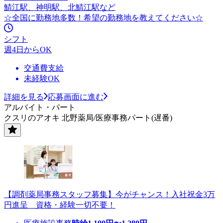
鯖江駅、神明駅、北鯖江駅など
☆全国に勤務地多数！希望の勤務地を教えてください☆
シフト
週4日からOK
交通費支給
未経験OK
詳細を見る
応募画面に進む
アルバイト・パート
クスリのアオキ 北野薬局/医療事務パート(遅番)
【調剤薬局事務スタッフ募集】今がチャンス！入社祝金3万
円進呈 資格・経験一切不要！