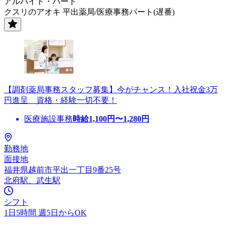
アルバイト・パート
クスリのアオキ 平出薬局/医療事務パート(遅番)
【調剤薬局事務スタッフ募集】今がチャンス！入社祝金3万
円進呈 資格・経験一切不要！
医療施設事務
時給
1,100
円〜
1,280
円
勤務地
面接地
福井県越前市平出一丁目9番25号
北府駅、武生駅
シフト
1日5時間 週5日からOK