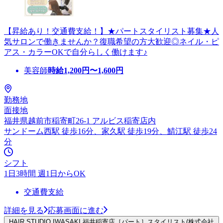
【昇給あり！交通費支給！】★パートスタイリスト募集★人
気サロンで働きませんか？復職希望の方大歓迎◎ネイル・ピ
アス・カラーOKで自分らしく働けます♪
美容師
時給
1,200
円〜
1,600
円
勤務地
面接地
福井県越前市稲寄町26-1 アルビス稲寄店内
サンドーム西駅 徒歩16分、家久駅 徒歩19分、鯖江駅 徒歩24
分
シフト
1日3時間 週1日からOK
交通費支給
詳細を見る
応募画面に進む
HAIR STUDIO IWASAKI 福井稲寄店［パート］スタイリスト(株式会社