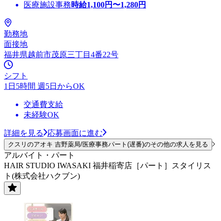
医療施設事務
時給
1,100
円〜
1,280
円
勤務地
面接地
福井県越前市茂原三丁目4番22号
シフト
1日5時間 週5日からOK
交通費支給
未経験OK
詳細を見る
応募画面に進む
クスリのアオキ 吉野薬局/医療事務パート(遅番)のその他の求人を見る
アルバイト・パート
HAIR STUDIO IWASAKI 福井稲寄店［パート］スタイリス
ト(株式会社ハクブン)