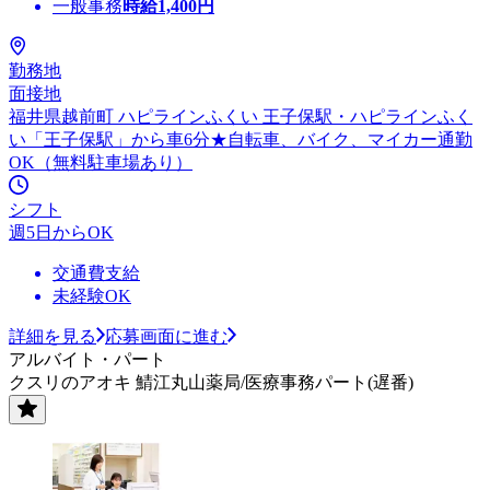
一般事務
時給
1,400
円
勤務地
面接地
福井県越前町 ハピラインふくい 王子保駅・ハピラインふく
い「王子保駅」から車6分★自転車、バイク、マイカー通勤
OK（無料駐車場あり）
シフト
週5日からOK
交通費支給
未経験OK
詳細を見る
応募画面に進む
アルバイト・パート
クスリのアオキ 鯖江丸山薬局/医療事務パート(遅番)