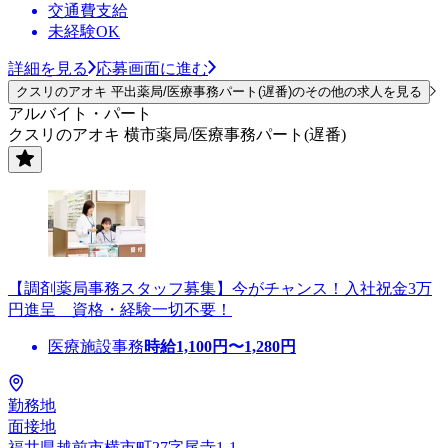
交通費支給
未経験OK
詳細を見る
応募画面に進む
クスリのアオキ 平出薬局/医療事務パート(遅番)のその他の求人を見る
アルバイト・パート
クスリのアオキ 横市薬局/医療事務パート(遅番)
【調剤薬局事務スタッフ募集】今がチャンス！入社祝金3万
円進呈 資格・経験一切不要！
医療施設事務
時給
1,100
円〜
1,280
円
勤務地
面接地
福井県越前市横市町27字尾寺1-1