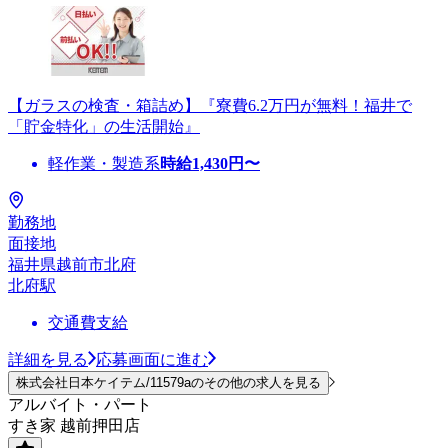
【ガラスの検査・箱詰め】『寮費6.2万円が無料！福井で
「貯金特化」の生活開始』
軽作業・製造系
時給
1,430
円〜
勤務地
面接地
福井県越前市北府
北府駅
交通費支給
詳細を見る
応募画面に進む
株式会社日本ケイテム/11579aのその他の求人を見る
アルバイト・パート
すき家 越前押田店