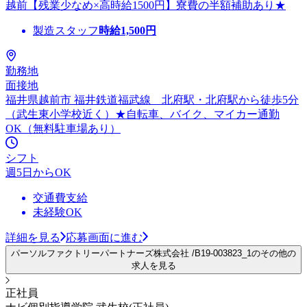
越前【残業少なめ×高時給1500円】寮費の半額補助あり★
製造スタッフ
時給
1,500
円
勤務地
面接地
福井県越前市 福井鉄道福武線 北府駅・北府駅から徒歩5分
（武生東小学校近く）★自転車、バイク、マイカー通勤
OK（無料駐車場あり）
シフト
週5日からOK
交通費支給
未経験OK
詳細を見る
応募画面に進む
パーソルファクトリーパートナーズ株式会社 /B19-003823_1のその他の
求人を見る
正社員