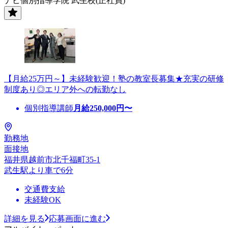
ナビ個別指導学院 武生校(正社員)
【月給25万円～】未経験歓迎！塾の教室長募集★充実の研修
制度あり◎エリア外への転勤なし
個別指導講師
月給
250,000
円〜
勤務地
面接地
福井県越前市北千福町35-1
武生駅より車で6分
交通費支給
未経験OK
詳細を見る
応募画面に進む