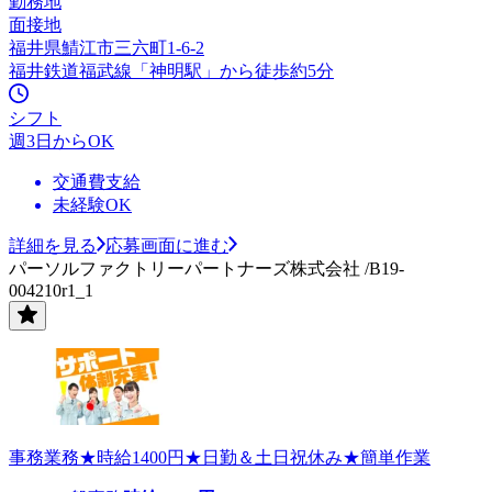
勤務地
面接地
福井県鯖江市三六町1-6-2
福井鉄道福武線「神明駅」から徒歩約5分
シフト
週3日からOK
交通費支給
未経験OK
詳細を見る
応募画面に進む
パーソルファクトリーパートナーズ株式会社 /B19-
004210r1_1
事務業務★時給1400円★日勤＆土日祝休み★簡単作業