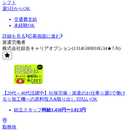
シフト
週5日からOK
交通費支給
未経験OK
詳細を見る
応募画面に進む
派遣労働者
株式会社綜合キャリアオプション(1314GH0810G34★7-N)
【20代～40代活躍中】社保完備・派遣のお仕事☆週5で働け
る☆加工機への原料投入&取り出し/日払いOK
組立スタッフ
時給
1,450
円〜
1,813
円
勤務地