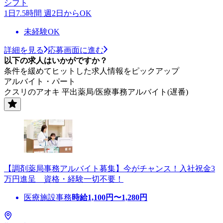
シフト
1日7.5時間 週2日からOK
未経験OK
詳細を見る
応募画面に進む
以下の求人はいかがですか？
条件を緩めてヒットした求人情報をピックアップ
アルバイト・パート
クスリのアオキ 平出薬局/医療事務アルバイト(遅番)
【調剤薬局事務アルバイト募集】今がチャンス！入社祝金3
万円進呈 資格・経験一切不要！
医療施設事務
時給
1,100
円〜
1,280
円