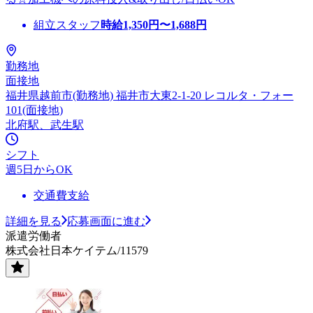
組立スタッフ
時給
1,350
円〜
1,688
円
勤務地
面接地
福井県越前市(勤務地) 福井市大東2-1-20 レコルタ・フォー
101(面接地)
北府駅、武生駅
シフト
週5日からOK
交通費支給
詳細を見る
応募画面に進む
派遣労働者
株式会社日本ケイテム/11579