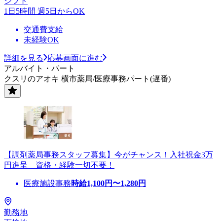
シフト
1日5時間 週5日からOK
交通費支給
未経験OK
詳細を見る
応募画面に進む
アルバイト・パート
クスリのアオキ 横市薬局/医療事務パート(遅番)
【調剤薬局事務スタッフ募集】今がチャンス！入社祝金3万
円進呈 資格・経験一切不要！
医療施設事務
時給
1,100
円〜
1,280
円
勤務地