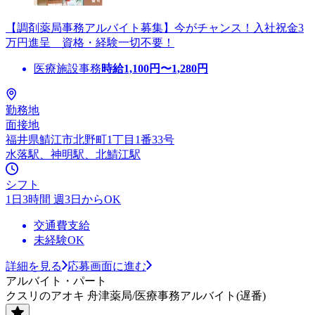
【調剤薬局事務アルバイト募集】今がチャンス！入社祝金3
万円進呈 資格・経験一切不要！
医療施設事務
時給
1,100
円〜
1,280
円
勤務地
面接地
福井県鯖江市北野町1丁目1番33号
水落駅、神明駅、北鯖江駅
シフト
1日3時間 週3日からOK
交通費支給
未経験OK
詳細を見る
応募画面に進む
アルバイト・パート
クスリのアオキ 舟津薬局/医療事務アルバイト(遅番)