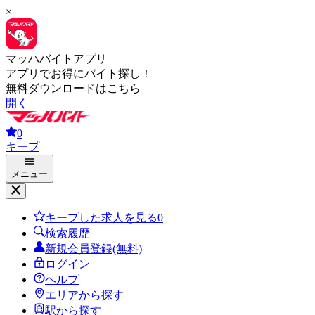
×
マッハバイトアプリ
アプリでお得にバイト探し！
無料ダウンロードはこちら
開く
0
キープ
メニュー
キープした求人を見る
0
検索履歴
新規会員登録(無料)
ログイン
ヘルプ
エリアから探す
駅から探す