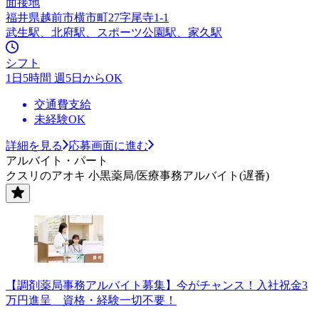
面接地
福井県越前市横市町27字尾寺1-1
武生駅、北府駅、スポーツ公園駅、家久駅
シフト
1日5時間 週5日からOK
交通費支給
未経験OK
詳細を見る
応募画面に進む
アルバイト・パート
クスリのアオキ 小黒薬局/医療事務アルバイト(遅番)
【調剤薬局事務アルバイト募集】今がチャンス！入社祝金3
万円進呈 資格・経験一切不要！