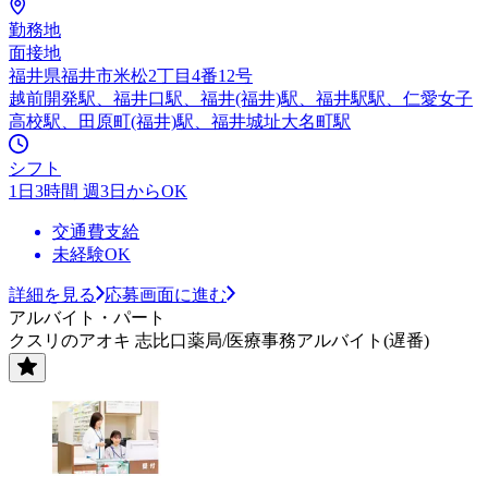
勤務地
面接地
福井県福井市米松2丁目4番12号
越前開発駅、福井口駅、福井(福井)駅、福井駅駅、仁愛女子
高校駅、田原町(福井)駅、福井城址大名町駅
シフト
1日3時間 週3日からOK
交通費支給
未経験OK
詳細を見る
応募画面に進む
アルバイト・パート
クスリのアオキ 志比口薬局/医療事務アルバイト(遅番)