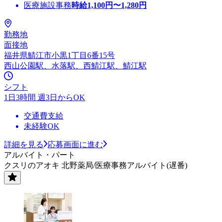
医療施設事務
時給
1,100
円〜
1,280
円
勤務地
面接地
福井県鯖江市小黒1丁目6番15号
西山公園駅、水落駅、西鯖江駅、鯖江駅
シフト
1日3時間 週3日からOK
交通費支給
未経験OK
詳細を見る
応募画面に進む
アルバイト・パート
クスリのアオキ 北野薬局/医療事務アルバイト(遅番)