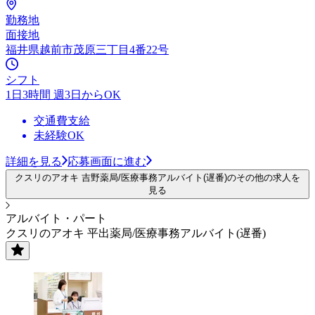
勤務地
面接地
福井県越前市茂原三丁目4番22号
シフト
1日3時間 週3日からOK
交通費支給
未経験OK
詳細を見る
応募画面に進む
クスリのアオキ 吉野薬局/医療事務アルバイト(遅番)のその他の求人を
見る
アルバイト・パート
クスリのアオキ 平出薬局/医療事務アルバイト(遅番)