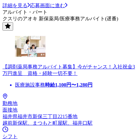
詳細を見る
応募画面に進む
アルバイト・パート
クスリのアオキ 新保薬局/医療事務アルバイト(遅番)
【調剤薬局事務アルバイト募集】今がチャンス！入社祝金3
万円進呈 資格・経験一切不要！
医療施設事務
時給
1,100
円〜
1,280
円
勤務地
面接地
福井県福井市新保三丁目2215番地
越前新保駅、まつもと町屋駅、福井口駅
シフト