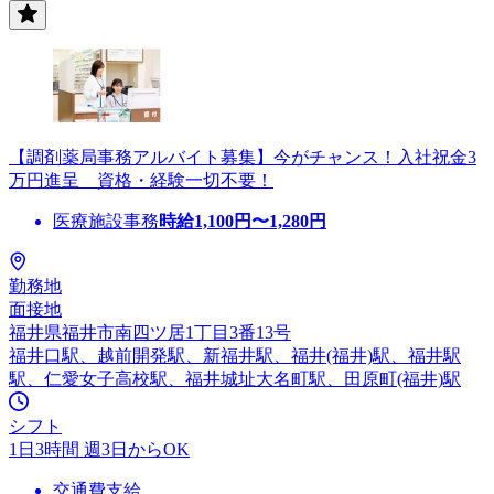
【調剤薬局事務アルバイト募集】今がチャンス！入社祝金3
万円進呈 資格・経験一切不要！
医療施設事務
時給
1,100
円〜
1,280
円
勤務地
面接地
福井県福井市南四ツ居1丁目3番13号
福井口駅、越前開発駅、新福井駅、福井(福井)駅、福井駅
駅、仁愛女子高校駅、福井城址大名町駅、田原町(福井)駅
シフト
1日3時間 週3日からOK
交通費支給