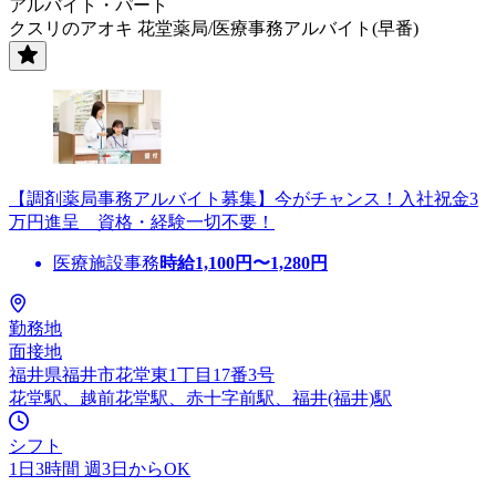
アルバイト・パート
クスリのアオキ 花堂薬局/医療事務アルバイト(早番)
【調剤薬局事務アルバイト募集】今がチャンス！入社祝金3
万円進呈 資格・経験一切不要！
医療施設事務
時給
1,100
円〜
1,280
円
勤務地
面接地
福井県福井市花堂東1丁目17番3号
花堂駅、越前花堂駅、赤十字前駅、福井(福井)駅
シフト
1日3時間 週3日からOK