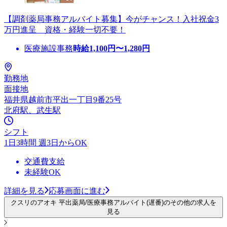
【調剤薬局事務アルバイト募集】今がチャンス！入社祝金3
万円進呈 資格・経験一切不要！
医療施設事務
時給
1,100
円〜
1,280
円
勤務地
面接地
福井県越前市平出一丁目9番25号
北府駅、武生駅
シフト
1日3時間 週3日からOK
交通費支給
未経験OK
詳細を見る
応募画面に進む
クスリのアオキ 平出薬局/医療事務アルバイト(遅番)のその他の求人を
見る