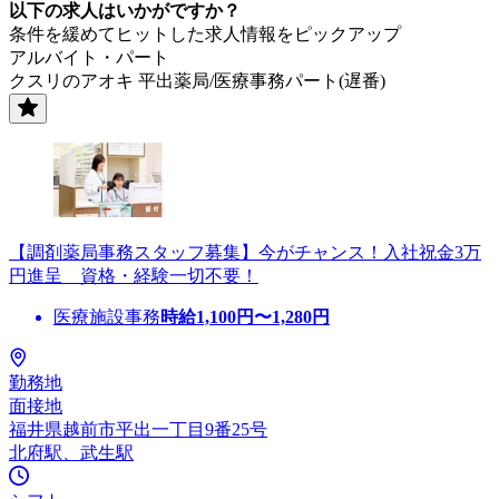
以下の求人はいかがですか？
条件を緩めてヒットした求人情報をピックアップ
アルバイト・パート
クスリのアオキ 平出薬局/医療事務パート(遅番)
【調剤薬局事務スタッフ募集】今がチャンス！入社祝金3万
円進呈 資格・経験一切不要！
医療施設事務
時給
1,100
円〜
1,280
円
勤務地
面接地
福井県越前市平出一丁目9番25号
北府駅、武生駅