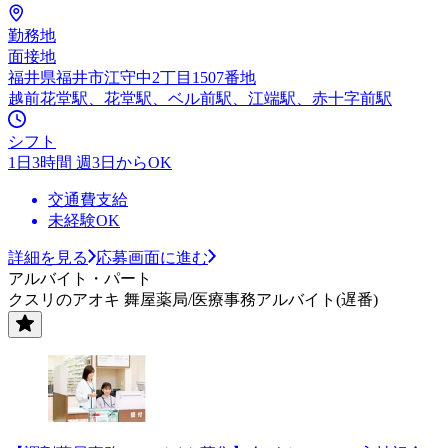
勤務地
面接地
福井県福井市江守中2丁目1507番地
越前花堂駅、花堂駅、ベル前駅、江端駅、赤十字前駅
シフト
1日3時間 週3日からOK
交通費支給
未経験OK
詳細を見る
応募画面に進む
アルバイト・パート
クスリのアオキ 舞屋薬局/医療事務アルバイト(遅番)