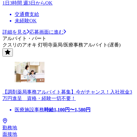
1日3時間 週3日からOK
交通費支給
未経験OK
詳細を見る
応募画面に進む
アルバイト・パート
クスリのアオキ 灯明寺薬局/医療事務アルバイト(遅番)
【調剤薬局事務アルバイト募集】今がチャンス！入社祝金3
万円進呈 資格・経験一切不要！
医療施設事務
時給
1,100
円〜
1,580
円
勤務地
面接地