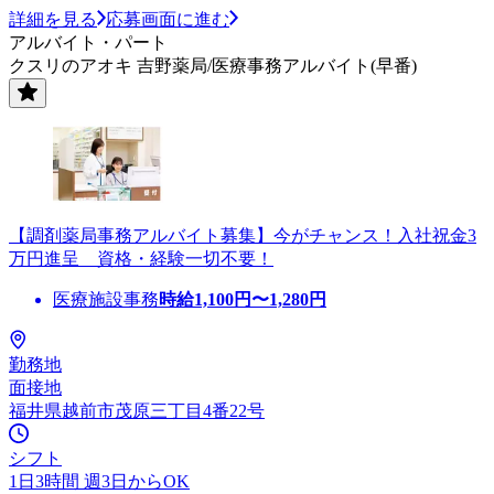
詳細を見る
応募画面に進む
アルバイト・パート
クスリのアオキ 吉野薬局/医療事務アルバイト(早番)
【調剤薬局事務アルバイト募集】今がチャンス！入社祝金3
万円進呈 資格・経験一切不要！
医療施設事務
時給
1,100
円〜
1,280
円
勤務地
面接地
福井県越前市茂原三丁目4番22号
シフト
1日3時間 週3日からOK