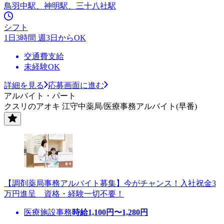
鳥羽中駅、神明駅、三十八社駅
シフト
1日3時間 週3日からOK
交通費支給
未経験OK
詳細を見る
応募画面に進む
アルバイト・パート
クスリのアオキ 江守中薬局/医療事務アルバイト(早番)
【調剤薬局事務アルバイト募集】今がチャンス！入社祝金3
万円進呈 資格・経験一切不要！
医療施設事務
時給
1,100
円〜
1,280
円