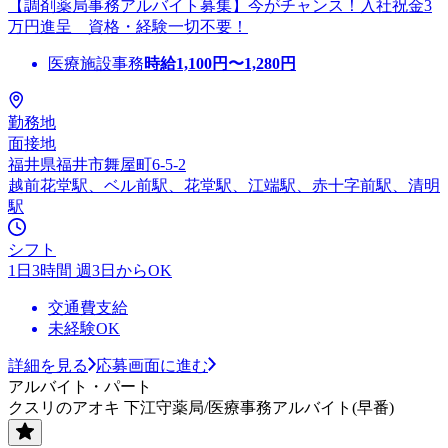
【調剤薬局事務アルバイト募集】今がチャンス！入社祝金3
万円進呈 資格・経験一切不要！
医療施設事務
時給
1,100
円〜
1,280
円
勤務地
面接地
福井県福井市舞屋町6-5-2
越前花堂駅、ベル前駅、花堂駅、江端駅、赤十字前駅、清明
駅
シフト
1日3時間 週3日からOK
交通費支給
未経験OK
詳細を見る
応募画面に進む
アルバイト・パート
クスリのアオキ 下江守薬局/医療事務アルバイト(早番)