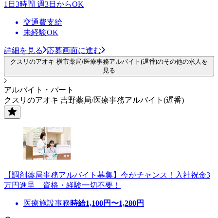
1日3時間 週3日からOK
交通費支給
未経験OK
詳細を見る
応募画面に進む
クスリのアオキ 横市薬局/医療事務アルバイト(遅番)のその他の求人を
見る
アルバイト・パート
クスリのアオキ 吉野薬局/医療事務アルバイト(遅番)
【調剤薬局事務アルバイト募集】今がチャンス！入社祝金3
万円進呈 資格・経験一切不要！
医療施設事務
時給
1,100
円〜
1,280
円