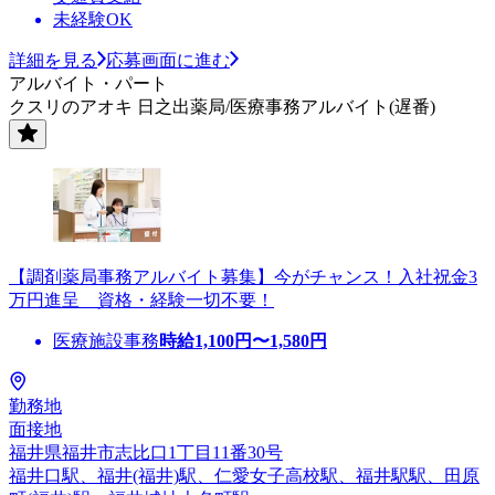
未経験OK
詳細を見る
応募画面に進む
アルバイト・パート
クスリのアオキ 日之出薬局/医療事務アルバイト(遅番)
【調剤薬局事務アルバイト募集】今がチャンス！入社祝金3
万円進呈 資格・経験一切不要！
医療施設事務
時給
1,100
円〜
1,580
円
勤務地
面接地
福井県福井市志比口1丁目11番30号
福井口駅、福井(福井)駅、仁愛女子高校駅、福井駅駅、田原