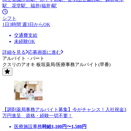
駅、花堂駅、福井(福井)駅
シフト
1日3時間 週3日からOK
交通費支給
未経験OK
詳細を見る
応募画面に進む
アルバイト・パート
クスリのアオキ 板垣薬局/医療事務アルバイト(早番)
【調剤薬局事務アルバイト募集】今がチャンス！入社祝金3
万円進呈 資格・経験一切不要！
医療施設事務
時給
1,100
円〜
1,580
円