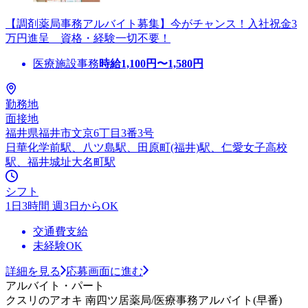
【調剤薬局事務アルバイト募集】今がチャンス！入社祝金3
万円進呈 資格・経験一切不要！
医療施設事務
時給
1,100
円〜
1,580
円
勤務地
面接地
福井県福井市文京6丁目3番3号
日華化学前駅、八ツ島駅、田原町(福井)駅、仁愛女子高校
駅、福井城址大名町駅
シフト
1日3時間 週3日からOK
交通費支給
未経験OK
詳細を見る
応募画面に進む
アルバイト・パート
クスリのアオキ 南四ツ居薬局/医療事務アルバイト(早番)