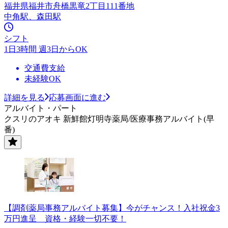
福井県福井市舟橋黒竜2丁目111番地
中角駅、森田駅
シフト
1日3時間 週3日からOK
交通費支給
未経験OK
詳細を見る
応募画面に進む
アルバイト・パート
クスリのアオキ 新鮮館灯明寺薬局/医療事務アルバイト(早
番)
【調剤薬局事務アルバイト募集】今がチャンス！入社祝金3
万円進呈 資格・経験一切不要！