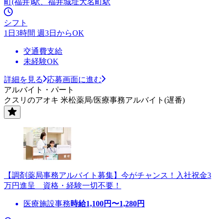
町(福井)駅、福井城址大名町駅
シフト
1日3時間 週3日からOK
交通費支給
未経験OK
詳細を見る
応募画面に進む
アルバイト・パート
クスリのアオキ 米松薬局/医療事務アルバイト(遅番)
【調剤薬局事務アルバイト募集】今がチャンス！入社祝金3
万円進呈 資格・経験一切不要！
医療施設事務
時給
1,100
円〜
1,280
円