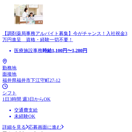
【調剤薬局事務アルバイト募集】今がチャンス！入社祝金3
万円進呈 資格・経験一切不要！
医療施設事務
時給
1,100
円〜
1,280
円
勤務地
面接地
福井県福井市下江守町27-12
シフト
1日3時間 週3日からOK
交通費支給
未経験OK
詳細を見る
応募画面に進む