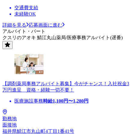
交通費支給
未経験OK
詳細を見る
応募画面に進む
アルバイト・パート
クスリのアオキ 鯖江丸山薬局/医療事務アルバイト(遅番)
【調剤薬局事務アルバイト募集】今がチャンス！入社祝金3
万円進呈 資格・経験一切不要！
医療施設事務
時給
1,100
円〜
1,280
円
勤務地
面接地
福井県鯖江市丸山町4丁目1番41号