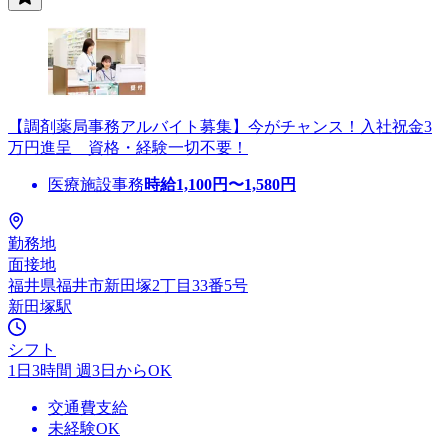
【調剤薬局事務アルバイト募集】今がチャンス！入社祝金3
万円進呈 資格・経験一切不要！
医療施設事務
時給
1,100
円〜
1,580
円
勤務地
面接地
福井県福井市新田塚2丁目33番5号
新田塚駅
シフト
1日3時間 週3日からOK
交通費支給
未経験OK