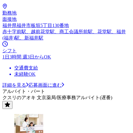
勤務地
面接地
福井県福井市板垣5丁目130番地
赤十字前駅、越前花堂駅、商工会議所前駅、花堂駅、福井
(福井)駅、新福井駅
シフト
1日3時間 週3日からOK
交通費支給
未経験OK
詳細を見る
応募画面に進む
アルバイト・パート
クスリのアオキ 文京薬局/医療事務アルバイト(遅番)