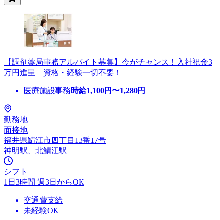
【調剤薬局事務アルバイト募集】今がチャンス！入社祝金3
万円進呈 資格・経験一切不要！
医療施設事務
時給
1,100
円〜
1,280
円
勤務地
面接地
福井県鯖江市四丁目13番17号
神明駅、北鯖江駅
シフト
1日3時間 週3日からOK
交通費支給
未経験OK