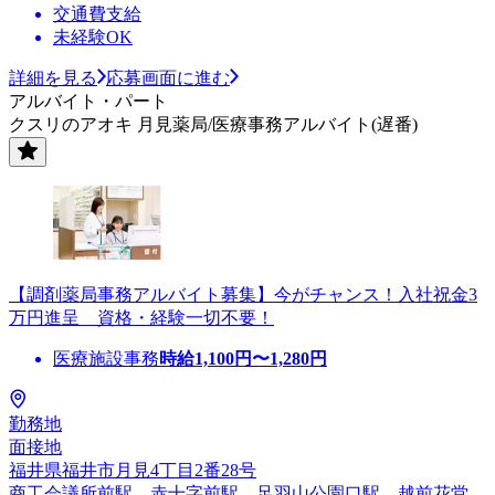
交通費支給
未経験OK
詳細を見る
応募画面に進む
アルバイト・パート
クスリのアオキ 月見薬局/医療事務アルバイト(遅番)
【調剤薬局事務アルバイト募集】今がチャンス！入社祝金3
万円進呈 資格・経験一切不要！
医療施設事務
時給
1,100
円〜
1,280
円
勤務地
面接地
福井県福井市月見4丁目2番28号
商工会議所前駅、赤十字前駅、足羽山公園口駅、越前花堂