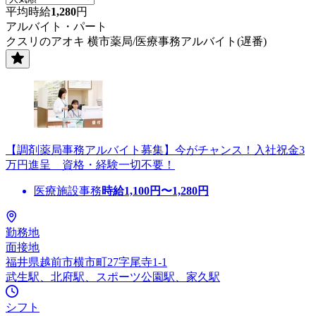
平均時給
1,280
円
アルバイト・パート
クスリのアオキ 横市薬局/医療事務アルバイト(遅番)
【調剤薬局事務アルバイト募集】今がチャンス！入社祝金3
万円進呈 資格・経験一切不要！
医療施設事務
時給
1,100
円〜
1,280
円
勤務地
面接地
福井県越前市横市町27字尾寺1-1
武生駅、北府駅、スポーツ公園駅、家久駅
シフト