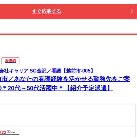
での交通費は【0円】
すぐ応募する
までお迎えに行きますよ！
住める【寮完備】
つき・ご飯も３食付いて快適♪
iもあり！カバンひとつで入居OK！
楽しめる好立地
中心地までスグ！
看護師
グルメ・ショッピングも満喫できます。
会社キャリア SC金沢／看護【越前市-005】
新しい寮もOPENしました！
前市／あなたの看護経験を活かせる勤務先をご案
働く・暮らす・楽しむ」全部叶います！
◎＊20代～50代活躍中＊【紹介予定派遣】
722
円〜