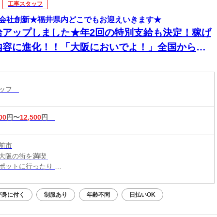
工事スタッフ
会社創新★福井県内どこでもお迎えいきます★
給アップしました★年2回の特別支給も決定！稼げ
内容に進化！！「大阪においでよ！」全国からス
ッフが集まってます！【現場での簡単作業】スグ
住める個室寮でご飯3食付き！男性活躍中！
タッフ
00
円〜
12,500
円
前市
大阪の街を満喫
ポットに行ったり
メの食べ歩きなども◎
が身に付く
制服あり
年齢不問
日払いOK
新生活はじめよう！／
大阪・関西一円
こからでも応募OK！