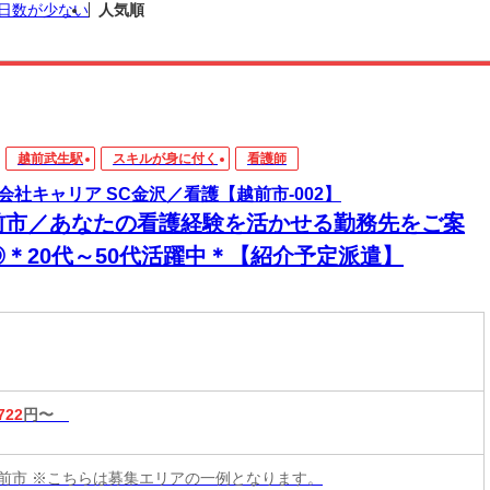
日数が少ない
人気順
越前武生駅
スキルが身に付く
看護師
会社キャリア SC金沢／看護【越前市-002】
前市／あなたの看護経験を活かせる勤務先をご案
◎＊20代～50代活躍中＊【紹介予定派遣】
722
円〜
前市 ※こちらは募集エリアの一例となります。