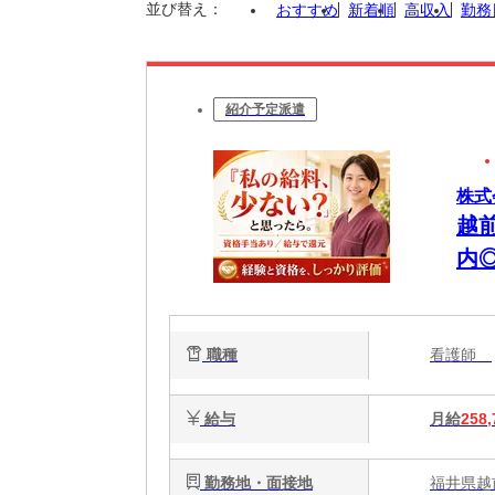
並び替え：
おすすめ
新着順
高収入
勤務
紹介予定派遣
株式
越
内
職種
看護師
給与
月給
258,
勤務地・面接地
福井県越