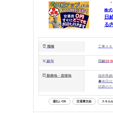
株式
日
る
タ
に
職種
工事ス
給与
日給
10,5
勤務地・面接地
福井県越
◆休日は
話題のス
大阪グル
週払いOK
交通費支給
スキル
＼大阪で
勤務地：
★全国ど