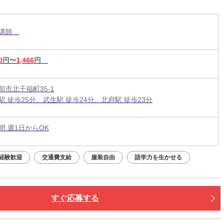
導講師
0
円〜
1,466
円
前市北千福町35-1
駅 徒歩25分、武生駅 徒歩24分、北府駅 徒歩23分
時間 週1日からOK
経験歓迎
交通費支給
服装自由
語学力を生かせる
すぐ応募する