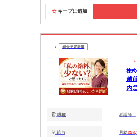
大阪ま
キープに追加
お近く
★すぐに
家具家電
Wi-F
紹介予定派遣
★休日も
大阪の
観光・
株式
6月には
越
大阪で「
内
職種
看護師
給与
月給
258,