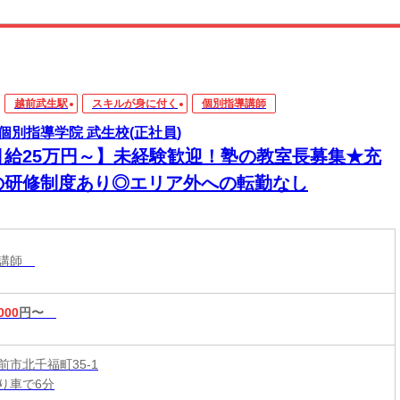
越前武生駅
スキルが身に付く
個別指導講師
個別指導学院 武生校(正社員)
月給25万円～】未経験歓迎！塾の教室長募集★充
の研修制度あり◎エリア外への転勤なし
導講師
000
円〜
前市北千福町35-1
り車で6分