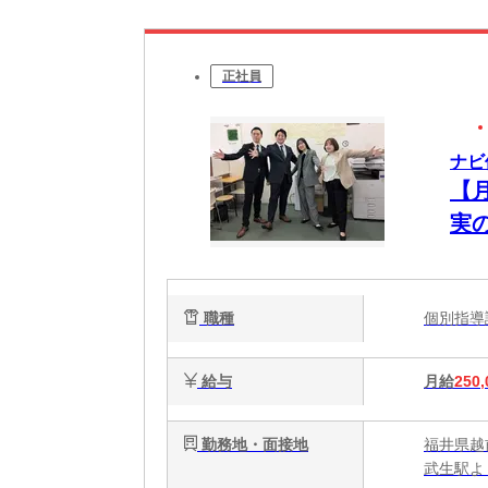
正社員
ナビ
【
実
職種
個別指
給与
月給
250,
勤務地・面接地
福井県越
武生駅よ