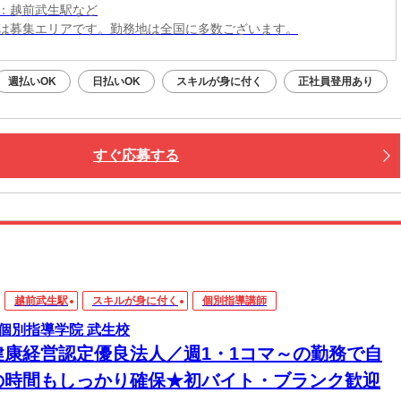
：越前武生駅など
は募集エリアです。勤務地は全国に多数ございます。
週払いOK
日払いOK
スキルが身に付く
正社員登用あり
すぐ応募する
越前武生駅
スキルが身に付く
個別指導講師
個別指導学院 武生校
健康経営認定優良法人／週1・1コマ～の勤務で自
の時間もしっかり確保★初バイト・ブランク歓迎