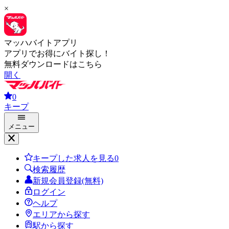
×
マッハバイトアプリ
アプリでお得にバイト探し！
無料ダウンロードはこちら
開く
0
キープ
メニュー
キープした求人を見る
0
検索履歴
新規会員登録(無料)
ログイン
ヘルプ
エリアから探す
駅から探す