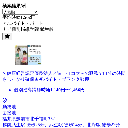
検索結果
3
件
平均時給
1,562
円
アルバイト・パート
ナビ個別指導学院 武生校
＼健康経営認定優良法人／週1・1コマ～の勤務で自分の時間
もしっかり確保★初バイト・ブランク歓迎
個別指導講師
時給
1,140
円〜
1,466
円
勤務地
面接地
福井県越前市北千福町35-1
越前武生駅 徒歩25分、武生駅 徒歩24分、北府駅 徒歩23分