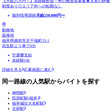
【月給25万円～】未経験歓迎！塾の教室長募集★充実の研修
制度あり◎エリア外への転勤なし
個別指導講師
月給
250,000
円〜
勤務地
面接地
福井県越前市北千福町35-1
武生駅より車で6分
交通費支給
未経験OK
詳細を見る
応募画面に進む
同一路線の人気駅からバイトを探す
神明駅
田原町駅(福井)
福井城址大名町駅
北府駅