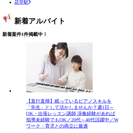
花堂駅
新着アルバイト
新着案件1件掲載中！
【直行直帰】眠っているピアノスキルを
「先生」として活かしませんか？週1日～
OK・出張レッスン講師 演奏経験があれば
指導未経験でもOK／20代～40代活躍中／W
ワーク・育児との両立に最適