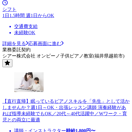
シフト
1日1.5時間 週1日からOK
交通費支給
未経験OK
詳細を見る
応募画面に進む
業務委託契約
シアー株式会社 オンピーノ子供ピアノ教室(福井県越前市)
【直行直帰】眠っているピアノスキルを「先生」として活か
しませんか？週1日～OK・出張レッスン講師 演奏経験があ
れば指導未経験でもOK／20代～40代活躍中／Wワーク・育
児との両立に最適
講師・インストラクター
時給
1,800
円〜