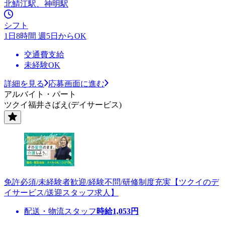
北鯖江駅、神明駅
シフト
1日8時間 週5日からOK
交通費支給
未経験OK
詳細を見る
応募画面に進む
アルバイト・パート
ツクイ福井さばえ(デイサービス)
免許必須/未経験者歓迎/経験不問/研修制度充実【ツクイのデ
イサービス/送迎スタッフ求人】
配送・物流スタッフ
時給
1,053
円