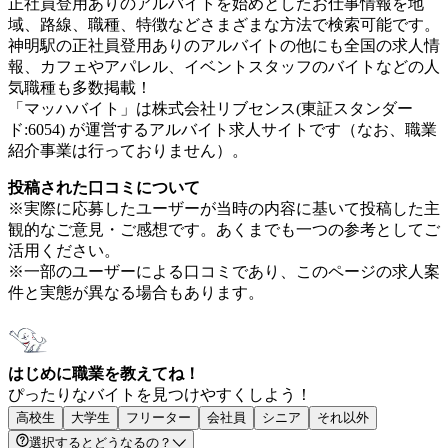
正社員登用ありのアルバイトを始めとしたお仕事情報を地
域、路線、職種、特徴などさまざまな方法で検索可能です。
神明駅の正社員登用ありのアルバイトの他にも全国の求人情
報、カフェやアパレル、イベントスタッフのバイトなどの人
気職種も多数掲載！
「マッハバイト」は株式会社リブセンス(東証スタンダー
ド:6054) が運営するアルバイト求人サイトです（なお、職業
紹介事業は行っておりません）。
投稿された口コミについて
※実際に応募したユーザーが当時の内容に基いて投稿した主
観的なご意見・ご感想です。あくまでも一つの参考としてご
活用ください。
※一部のユーザーによる口コミであり、このページの求人案
件と実態が異なる場合もあります。
はじめに職業を教えてね！
ぴったりなバイトを見つけやすくしよう！
高校生
大学生
フリーター
会社員
シニア
それ以外
選択するとどうなるの？