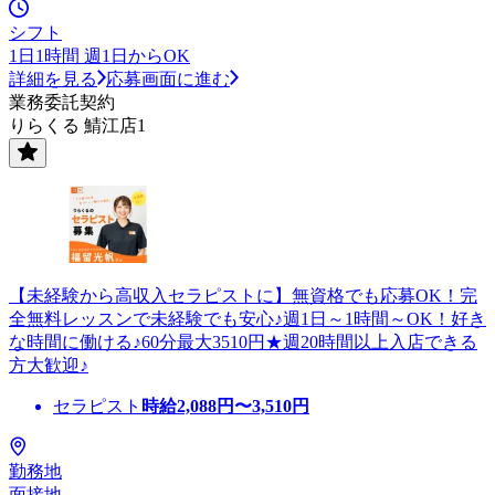
シフト
1日1時間 週1日からOK
詳細を見る
応募画面に進む
業務委託契約
りらくる 鯖江店1
【未経験から高収入セラピストに】無資格でも応募OK！完
全無料レッスンで未経験でも安心♪週1日～1時間～OK！好き
な時間に働ける♪60分最大3510円★週20時間以上入店できる
方大歓迎♪
セラピスト
時給
2,088
円〜
3,510
円
勤務地
面接地