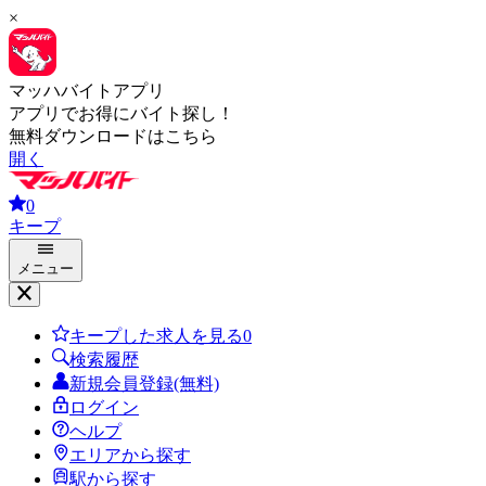
×
マッハバイトアプリ
アプリでお得にバイト探し！
無料ダウンロードはこちら
開く
0
キープ
メニュー
キープした求人を見る
0
検索履歴
新規会員登録(無料)
ログイン
ヘルプ
エリアから探す
駅から探す