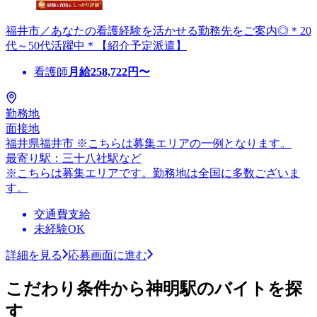
福井市／あなたの看護経験を活かせる勤務先をご案内◎＊20
代～50代活躍中＊【紹介予定派遣】
看護師
月給
258,722
円〜
勤務地
面接地
福井県福井市 ※こちらは募集エリアの一例となります。
最寄り駅：三十八社駅など
※こちらは募集エリアです。勤務地は全国に多数ございま
す。
交通費支給
未経験OK
詳細を見る
応募画面に進む
こだわり条件から神明駅のバイトを探
す