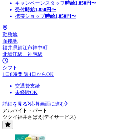
キャンペーンスタッフ
時給
1,850
円〜
受付
時給
1,850
円〜
携帯ショップ
時給
1,850
円〜
勤務地
面接地
福井県鯖江市神中町
北鯖江駅、神明駅
シフト
1日8時間 週4日からOK
交通費支給
未経験OK
詳細を見る
応募画面に進む
アルバイト・パート
ツクイ福井さばえ(デイサービス)