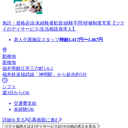
免許・資格必須/未経験者歓迎/経験不問/研修制度充実【ツク
イのデイサービス/生活相談員求人】
老人介護施設スタッフ
時給
1,417
円〜
1,467
円
勤務地
面接地
福井県鯖江市三六町1-6-2
福井鉄道福武線「神明駅」から徒歩約5分
シフト
週3日からOK
交通費支給
未経験OK
詳細を見る
応募画面に進む
ツクイ福井さばえ(デイサービス)のその他の求人を見る