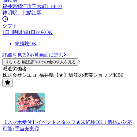
福井県鯖江市三六町1-14-10
神明駅、北鯖江駅
シフト
1日1時間 週1日からOK
未経験OK
詳細を見る
応募画面に進む
りらくる 鯖江店1のその他の求人を見る
派遣労働者
株式会社シエロ_福井県【★】鯖江の携帯ショップ/KB6
【スマホ受付】イベントスタッフ★未経験OK！週払い対応
可能♪手当充実◎