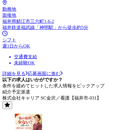
勤務地
面接地
福井県鯖江市三六町1-6-2
福井鉄道福武線「神明駅」から徒歩約5分
シフト
週1日からOK
交通費支給
未経験OK
詳細を見る
応募画面に進む
以下の求人はいかがですか？
条件を緩めてヒットした求人情報をピックアップ
紹介予定派遣
株式会社キャリア SC金沢／看護【福井市-031】