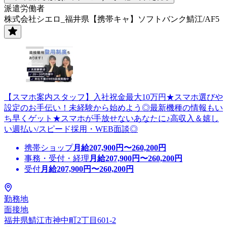
派遣労働者
株式会社シエロ_福井県【携帯キャ】ソフトバンク鯖江/AF5
【スマホ案内スタッフ】入社祝金最大10万円★スマホ選びや
設定のお手伝い！未経験から始めよう◎最新機種の情報もい
ち早くゲット★スマホが手放せないあなたに♪高収入＆嬉し
い週払い/スピード採用・WEB面談◎
携帯ショップ
月給
207,900
円〜
260,200
円
事務・受付・経理
月給
207,900
円〜
260,200
円
受付
月給
207,900
円〜
260,200
円
勤務地
面接地
福井県鯖江市神中町2丁目601-2