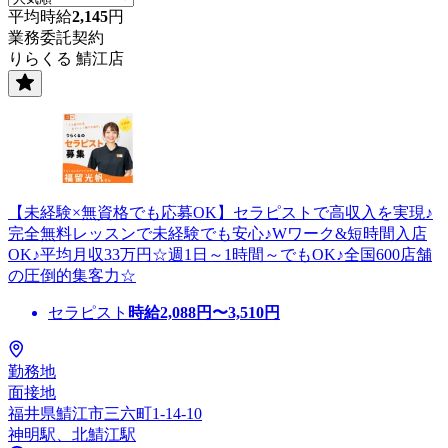
平均時給
2,145
円
業務委託契約
りらくる 鯖江店
【未経験×無資格でも応募OK】セラピストで高収入を実現♪
完全無料レッスンで未経験でも安心♪Wワーク&短時間入店
OK♪平均月収33万円☆週1日～1時間～でもOK♪全国600店舗
の圧倒的集客力☆
セラピスト
時給
2,088
円〜
3,510
円
勤務地
面接地
福井県鯖江市三六町1-14-10
神明駅、北鯖江駅