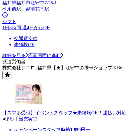
福井県福井市江守中7-35-1
ベル前駅、越前花堂駅
シフト
1日8時間 週4日からOK
交通費支給
未経験OK
詳細を見る
応募画面に進む
派遣労働者
株式会社シエロ_福井県【★】江守中の携帯ショップ/KB6
【スマホ受付】イベントスタッフ★未経験OK！週払い対応
可能♪手当充実◎
キャンペーンスタッフ
時給
1,850
円〜