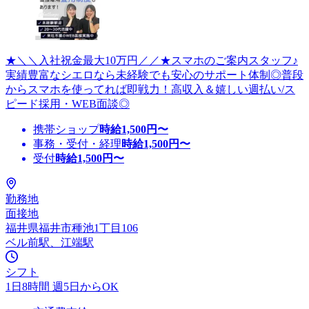
★＼＼入社祝金最大10万円／／★スマホのご案内スタッフ♪
実績豊富なシエロなら未経験でも安心のサポート体制◎普段
からスマホを使ってれば即戦力！高収入＆嬉しい週払い/ス
ピード採用・WEB面談◎
携帯ショップ
時給
1,500
円〜
事務・受付・経理
時給
1,500
円〜
受付
時給
1,500
円〜
勤務地
面接地
福井県福井市種池1丁目106
ベル前駅、江端駅
シフト
1日8時間 週5日からOK