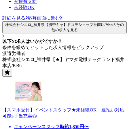
交通費支給
未経験OK
詳細を見る
応募画面に進む
株式会社シエロ_福井県【携帯キャ】ドコモショップ社南店/AF5のその
他の求人を見る
以下の求人はいかがですか？
条件を緩めてヒットした求人情報をピックアップ
派遣労働者
株式会社シエロ_福井県【★】ヤマダ電機テックランド福井
本店/KB6
【スマホ受付】イベントスタッフ★未経験OK！週払い対応
可能♪手当充実◎
キャンペーンスタッフ
時給
1,850
円〜