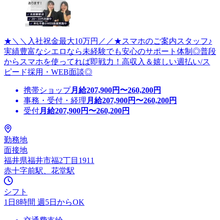
★＼＼入社祝金最大10万円／／★スマホのご案内スタッフ♪
実績豊富なシエロなら未経験でも安心のサポート体制◎普段
からスマホを使ってれば即戦力！高収入＆嬉しい週払い/ス
ピード採用・WEB面談◎
携帯ショップ
月給
207,900
円〜
260,200
円
事務・受付・経理
月給
207,900
円〜
260,200
円
受付
月給
207,900
円〜
260,200
円
勤務地
面接地
福井県福井市福2丁目1911
赤十字前駅、花堂駅
シフト
1日8時間 週5日からOK