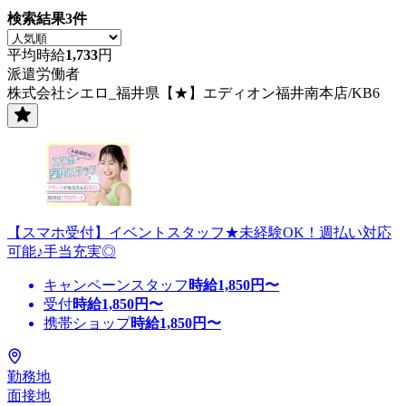
検索結果
3
件
平均時給
1,733
円
派遣労働者
株式会社シエロ_福井県【★】エディオン福井南本店/KB6
【スマホ受付】イベントスタッフ★未経験OK！週払い対応
可能♪手当充実◎
キャンペーンスタッフ
時給
1,850
円〜
受付
時給
1,850
円〜
携帯ショップ
時給
1,850
円〜
勤務地
面接地