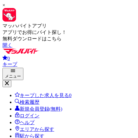
×
マッハバイトアプリ
アプリでお得にバイト探し！
無料ダウンロードはこちら
開く
0
キープ
メニュー
キープした求人を見る
0
検索履歴
新規会員登録(無料)
ログイン
ヘルプ
エリアから探す
駅から探す