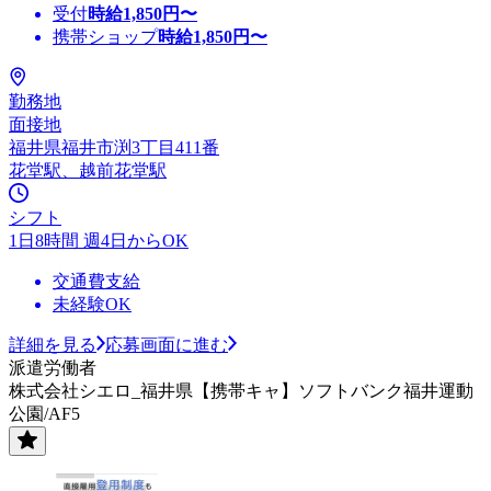
受付
時給
1,850
円〜
携帯ショップ
時給
1,850
円〜
勤務地
面接地
福井県福井市渕3丁目411番
花堂駅、越前花堂駅
シフト
1日8時間 週4日からOK
交通費支給
未経験OK
詳細を見る
応募画面に進む
派遣労働者
株式会社シエロ_福井県【携帯キャ】ソフトバンク福井運動
公園/AF5