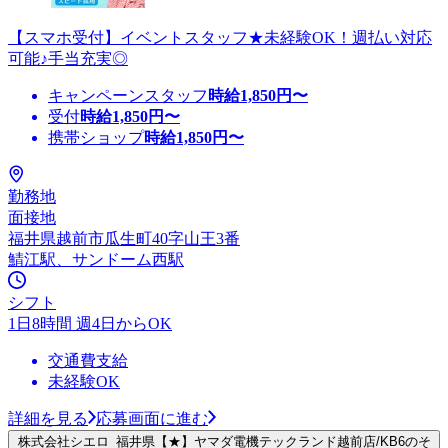
【スマホ受付】イベントスタッフ★未経験OK！週払い対応
可能♪手当充実◎
キャンペーンスタッフ
時給
1,850
円〜
受付
時給
1,850
円〜
携帯ショップ
時給
1,850
円〜
勤務地
面接地
福井県越前市瓜生町40字山王3番
鯖江駅、サンドーム西駅
シフト
1日8時間 週4日からOK
交通費支給
未経験OK
詳細を見る
応募画面に進む
株式会社シエロ_福井県【★】ヤマダ電機テックランド越前店/KB6のそ