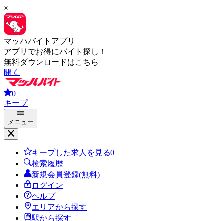
×
マッハバイトアプリ
アプリでお得にバイト探し！
無料ダウンロードはこちら
開く
0
キープ
メニュー
キープした求人を見る
0
検索履歴
新規会員登録(無料)
ログイン
ヘルプ
エリアから探す
駅から探す