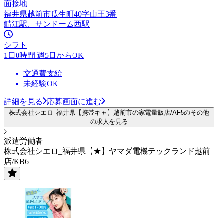
面接地
福井県越前市瓜生町40字山王3番
鯖江駅、サンドーム西駅
シフト
1日8時間 週5日からOK
交通費支給
未経験OK
詳細を見る
応募画面に進む
株式会社シエロ_福井県【携帯キャ】越前市の家電量販店/AF5のその他
の求人を見る
派遣労働者
株式会社シエロ_福井県【★】ヤマダ電機テックランド越前
店/KB6