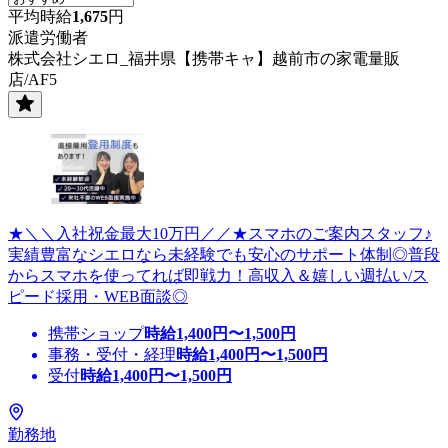
平均時給
1,675
円
派遣労働者
株式会社シエロ_福井県【携帯キャ】越前市の家電量販
店/AF5
★＼＼入社祝金最大10万円／／★スマホのご案内スタッフ♪
実績豊富なシエロなら未経験でも安心のサポート体制◎普段
からスマホを使ってれば即戦力！高収入＆嬉しい週払い/ス
ピード採用・WEB面談◎
携帯ショップ
時給
1,400
円〜
1,500
円
事務・受付・経理
時給
1,400
円〜
1,500
円
受付
時給
1,400
円〜
1,500
円
勤務地