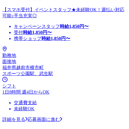
【スマホ受付】イベントスタッフ★未経験OK！週払い対応
可能♪手当充実◎
キャンペーンスタッフ
時給
1,850
円〜
受付
時給
1,850
円〜
携帯ショップ
時給
1,850
円〜
勤務地
面接地
福井県越前市横市町
スポーツ公園駅、武生駅
シフト
1日8時間 週4日からOK
交通費支給
未経験OK
詳細を見る
応募画面に進む