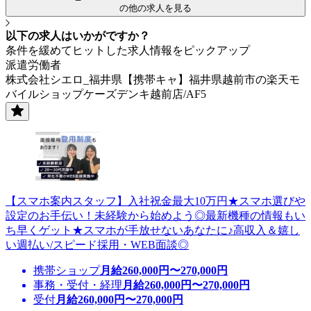
の他の求人を見る
以下の求人はいかがですか？
条件を緩めてヒットした求人情報をピックアップ
派遣労働者
株式会社シエロ_福井県【携帯キャ】福井県越前市の楽天モ
バイルショップケーズデンキ越前店/AF5
【スマホ案内スタッフ】入社祝金最大10万円★スマホ選びや
設定のお手伝い！未経験から始めよう◎最新機種の情報もい
ち早くゲット★スマホが手放せないあなたに♪高収入＆嬉し
い週払い/スピード採用・WEB面談◎
携帯ショップ
月給
260,000
円〜
270,000
円
事務・受付・経理
月給
260,000
円〜
270,000
円
受付
月給
260,000
円〜
270,000
円