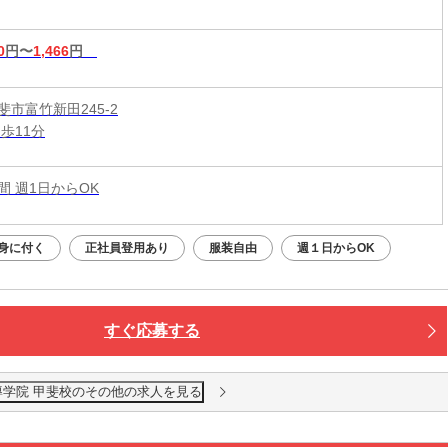
0
円〜
1,466
円
市富竹新田245-2
歩11分
時間 週1日からOK
身に付く
正社員登用あり
服装自由
週１日からOK
すぐ応募する
導学院 甲斐校のその他の求人を見る