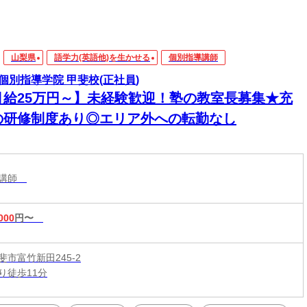
山梨県
語学力(英語他)を生かせる
個別指導講師
個別指導学院 甲斐校(正社員)
月給25万円～】未経験歓迎！塾の教室長募集★充
の研修制度あり◎エリア外への転勤なし
導講師
000
円〜
市富竹新田245-2
り徒歩11分