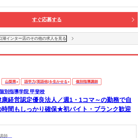
すぐ応募する
口湖インター店のその他の求人を見る
山梨県
語学力(英語他)を生かせる
個別指導講師
個別指導学院 甲斐校
健康経営認定優良法人／週1・1コマ～の勤務で自
の時間もしっかり確保★初バイト・ブランク歓迎
導講師