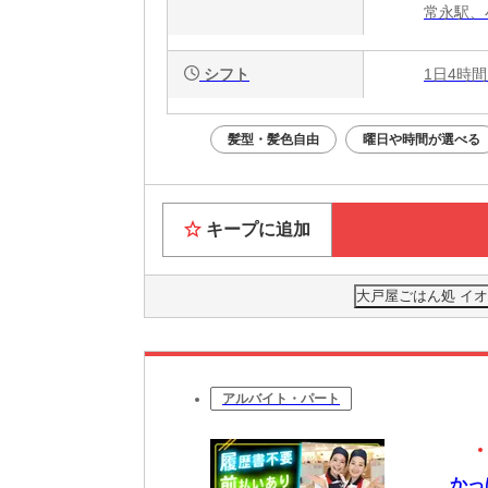
常永駅、
シフト
1日4時間
髪型・髪色自由
曜日や時間が選べる
キープに追加
大戸屋ごはん処 イ
アルバイト・パート
かっ