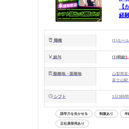
【
経
職種
(1)ホ
給与
(1)時給
1
勤務地・面接地
山梨県富士
富士山駅
シフト
1日3時間
語学力を生かせる
制服あり
年
正社員登用あり