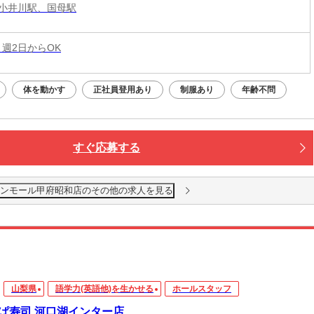
小井川駅、国母駅
 週2日からOK
体を動かす
正社員登用あり
制服あり
年齢不問
すぐ応募する
オンモール甲府昭和店のその他の求人を見る
山梨県
語学力(英語他)を生かせる
ホールスタッフ
ぱ寿司 河口湖インター店