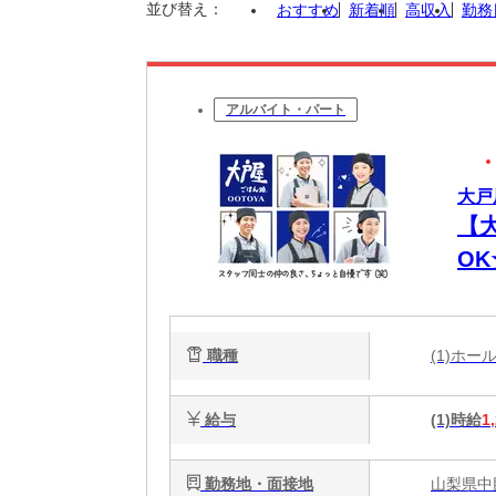
並び替え：
おすすめ
新着順
高収入
勤務
アルバイト・パート
大戸
【
O
代
職種
(1)ホ
給与
(1)時給
1
勤務地・面接地
山梨県中