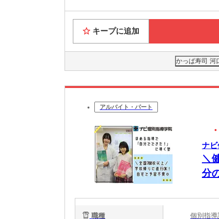
キープに追加
かっぱ寿司 河
アルバイト・パート
ナビ
＼
分
職種
個別指