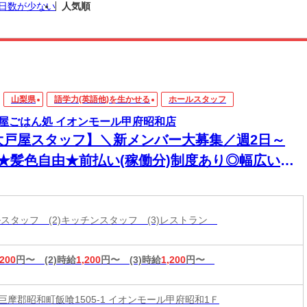
日数が少ない
人気順
山梨県
語学力(英語他)を生かせる
ホールスタッフ
屋ごはん処 イオンモール甲府昭和店
大戸屋スタッフ】＼新メンバー大募集／週2日～
K★髪色自由★前払い(稼働分)制度あり◎幅広い年
活躍中！
ールスタッフ (2)キッチンスタッフ (3)レストラン
,200
円〜
(2)時給
1,200
円〜
(3)時給
1,200
円〜
巨摩郡昭和町飯喰1505-1 イオンモール甲府昭和1Ｆ