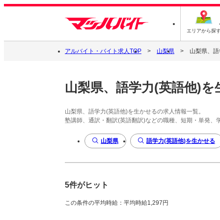
エリアから探
アルバイト・バイト求人TOP
山梨県
山梨県、語
山梨県、語学力(英語他)を
山梨県、語学力(英語他)を生かせるの求人情報一覧。
塾講師、通訳・翻訳(英語翻訳)などの職種、短期・単発、
山梨県
語学力(英語他)を生かせる
5件がヒット
この条件の平均時給：平均時給1,297円