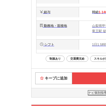
給与
時給
1,14
勤務地・面接地
山梨県甲斐
竜王駅 徒
シフト
1日1.5
制服あり
交通費支給
スキルが
キープに追加
ナビ個別指