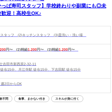
かっぱ寿司スタッフ】学校終わりや副業にも◎未
験歓迎！高校生OK♪
ールスタッフ (2)キッチンスタッフ (3)皿洗い・洗い場
,200
円〜
(2)時給
1,200
円〜
(3)時給
1,200
円〜
吉田市新西原2-32-11
 徒歩15分、月江寺駅 徒歩15分、下吉田駅 徒歩15分
 週2日からOK
齢不問
食事、まかない付き
スキルが身に付く