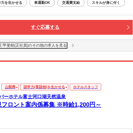
学力を生かせる
車通勤OK
交通費支給
スキルが身に付く
すぐ応募する
 甲斐校(正社員)のその他の求人を見る
山梨県
語学力(英語他)を生かせる
ホテルスタッフ
パーホテル富士河口湖天然温泉
フロント案内係募集 ※時給1,200円～