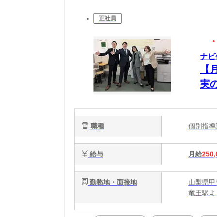
正社員
ナビ
【
実
職種
個別指
給与
月給
250,
勤務地・面接地
山梨県甲斐
竜王駅よ