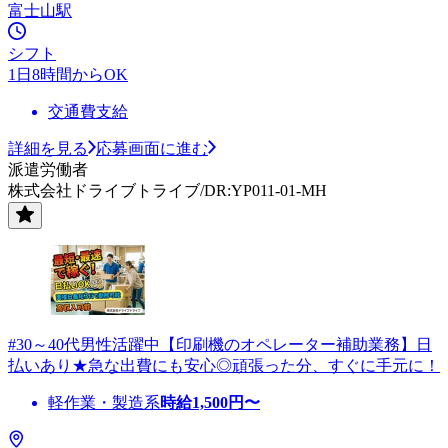
富士山駅
シフト
1日8時間からOK
交通費支給
詳細を見る
応募画面に進む
派遣労働者
株式会社ドライブトライブ/DR:YP011-01-MH
#30～40代男性活躍中【印刷機のオペレーター補助業務】日
払いあり★急な出費にも安心◎頑張った分、すぐに手元に！
軽作業・製造系
時給
1,500
円〜