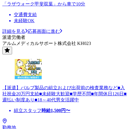
「ラザウォーク甲斐双葉」から車で10分
交通費支給
未経験OK
詳細を見る
応募画面に進む
派遣労働者
アルムメディカルサポート株式会社 KH023
【派遣】バルブ製品の組立および出荷前の検査業務など■入
社祝金20万円支給■未経験大歓迎■学歴不問■年間休日126日■
週払い制度あり■18～40代男女活躍中
組立スタッフ
時給
1,500
円〜
勤務地