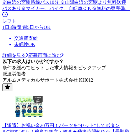
※白浜の宮駅路線バス10分 ※山陽白浜の宮駅より無料送迎
バスあり※マイカー、バイク、自転車ＯＫ※無料の寮完備。
シフト
1日8時間 週5日からOK
交通費支給
未経験OK
詳細を見る
応募画面に進む
以下の求人はいかがですか？
条件を緩めてヒットした求人情報をピックアップ
派遣労働者
アルムメディカルサポート株式会社 KH012
【派遣】お祝い金20万円！パーツを"セット"してボタン
を"押す"ダケ！簡単な組立・検査★勤務時間短め☆【長期勤