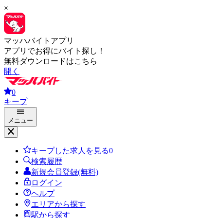
×
マッハバイトアプリ
アプリでお得にバイト探し！
無料ダウンロードはこちら
開く
0
キープ
メニュー
キープした求人を見る
0
検索履歴
新規会員登録(無料)
ログイン
ヘルプ
エリアから探す
駅から探す