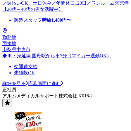
／週払いOK／土日休み／年間休日128日／ワンルーム寮完備
【20代～40代の男女活躍中】
製造スタッフ
時給
1,400
円〜
勤務地
面接地
山梨県中央市
◆JR・身延線 国母駅から車7分（マイカー通勤OK）
交通費支給
未経験OK
詳細を見る
応募画面に進む
正社員
アルムメディカルサポート株式会社 K016-2