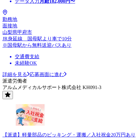
データ入力
月給
182,000
円〜
勤務地
面接地
山梨県甲府市
JR身延線 国母駅より車で10分
※国母駅から無料送迎バスあり
交通費支給
未経験OK
詳細を見る
応募画面に進む
派遣労働者
アルムメディカルサポート株式会社 KH091-3
【派遣】軽量部品のピッキング・運搬／入社祝金20万円あり