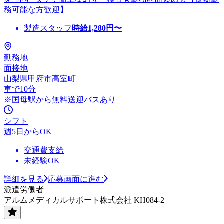
務可能な方歓迎】
製造スタッフ
時給
1,280
円〜
勤務地
面接地
山梨県甲府市高室町
車で10分
※国母駅から無料送迎バスあり
シフト
週5日からOK
交通費支給
未経験OK
詳細を見る
応募画面に進む
派遣労働者
アルムメディカルサポート株式会社 KH084-2