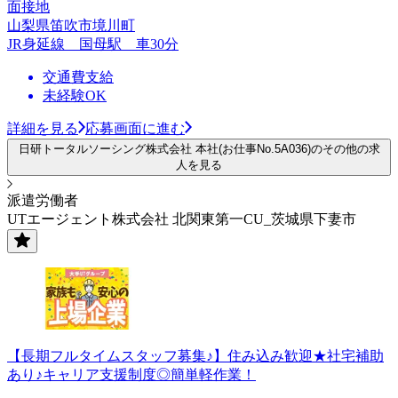
面接地
山梨県笛吹市境川町
JR身延線 国母駅 車30分
交通費支給
未経験OK
詳細を見る
応募画面に進む
日研トータルソーシング株式会社 本社(お仕事No.5A036)のその他の求
人を見る
派遣労働者
UTエージェント株式会社 北関東第一CU_茨城県下妻市
【長期フルタイムスタッフ募集♪】住み込み歓迎★社宅補助
あり♪キャリア支援制度◎簡単軽作業！