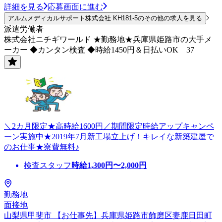
詳細を見る
応募画面に進む
アルムメディカルサポート株式会社 KH181-5のその他の求人を見る
派遣労働者
株式会社ニチギワールド ★勤務地★兵庫県姫路市の大手メ
ーカー ◆カンタン検査 ◆時給1450円＆日払いOK 37
＼2カ月限定★高時給1600円／期間限定時給アップキャンペ
ーン実施中★2019年7月新工場立上げ！キレイな新築建屋で
のお仕事★寮費無料♪
検査スタッフ
時給
1,300
円〜
2,000
円
勤務地
面接地
山梨県甲斐市 【お仕事先】兵庫県姫路市飾磨区妻鹿日田町