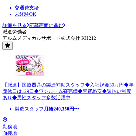
交通費支給
未経験OK
詳細を見る
応募画面に進む
派遣労働者
アルムメディカルサポート株式会社 KH212
【派遣】医療器具の製造補助スタッフ◆入社祝金30万円◆年
間休日は129日◆ワンルーム寮完備◆寮費格安◆週払い制度
あり◆男性スタッフ多数活躍中
製造スタッフ
月給
240,350
円〜
勤務地
面接地