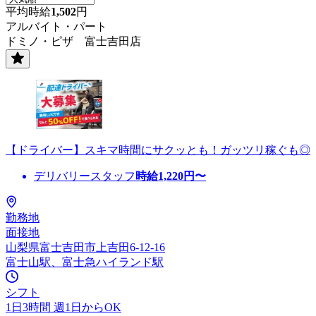
平均時給
1,502
円
アルバイト・パート
ドミノ・ピザ 富士吉田店
【ドライバー】スキマ時間にサクッとも！ガッツリ稼ぐも◎
デリバリースタッフ
時給
1,220
円〜
勤務地
面接地
山梨県富士吉田市上吉田6-12-16
富士山駅、富士急ハイランド駅
シフト
1日3時間 週1日からOK