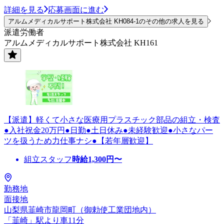
詳細を見る
応募画面に進む
アルムメディカルサポート株式会社 KH084-1のその他の求人を見る
派遣労働者
アルムメディカルサポート株式会社 KH161
【派遣】軽くて小さな医療用プラスチック部品の組立・検査
●入社祝金20万円●日勤●土日休み●未経験歓迎●小さなパー
ツを扱うため力仕事ナシ●【若年層歓迎】
組立スタッフ
時給
1,300
円〜
勤務地
面接地
山梨県韮崎市龍岡町（御勅使工業団地内）
「韮崎」駅より車11分