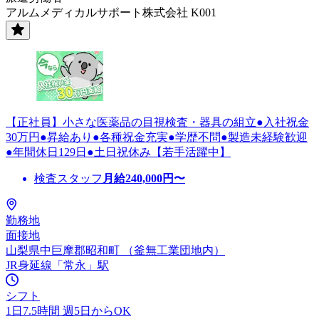
アルムメディカルサポート株式会社 K001
【正社員】小さな医薬品の目視検査・器具の組立●入社祝金
30万円●昇給あり●各種祝金充実●学歴不問●製造未経験歓迎
●年間休日129日●土日祝休み【若手活躍中】
検査スタッフ
月給
240,000
円〜
勤務地
面接地
山梨県中巨摩郡昭和町 （釜無工業団地内）
JR身延線「常永」駅
シフト
1日7.5時間 週5日からOK