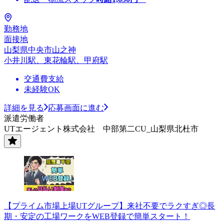
勤務地
面接地
山梨県中央市山之神
小井川駅、東花輪駅、甲府駅
交通費支給
未経験OK
詳細を見る
応募画面に進む
派遣労働者
UTエージェント株式会社 中部第二CU_山梨県北杜市
【プライム市場上場UTグループ】来社不要でラクすぎ◎長
期・安定の工場ワークをWEB登録で簡単スタート！