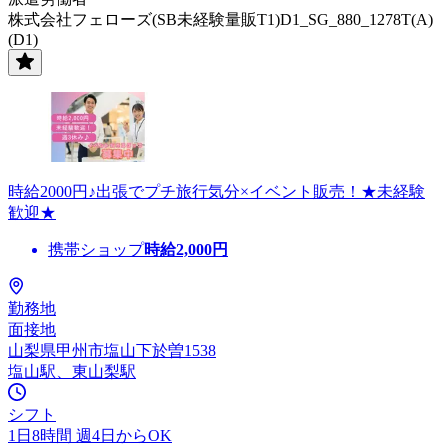
株式会社フェローズ(SB未経験量販T1)D1_SG_880_1278T(A)
(D1)
時給2000円♪出張でプチ旅行気分×イベント販売！★未経験
歓迎★
携帯ショップ
時給
2,000
円
勤務地
面接地
山梨県甲州市塩山下於曽1538
塩山駅、東山梨駅
シフト
1日8時間 週4日からOK