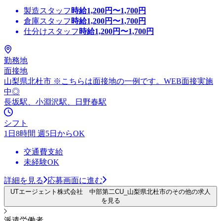
製造スタッフ
時給
1,200
円〜
1,700
円
倉庫スタッフ
時給
1,200
円〜
1,700
円
仕分けスタッフ
時給
1,200
円〜
1,700
円
勤務地
面接地
山梨県北杜市 ※こちらは面接地の一例です。WEB面接実施
中◎
長坂駅、小淵沢駅、日野春駅
シフト
1日8時間 週5日からOK
交通費支給
未経験OK
詳細を見る
応募画面に進む
UTエージェント株式会社 中部第二CU_山梨県北杜市のその他の求人
を見る
派遣労働者