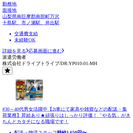
勤務地
面接地
山梨県南巨摩郡南部町万沢
十島駅、市ノ瀬駅、井出駅
交通費支給
未経験OK
詳細を見る
応募画面に進む
派遣労働者
株式会社ドライブトライブ/DR:YP010-01-MH
#30～40代男女活躍中【2t車にて家具や雑貨などの配送・集
荷業務】昇給あり★頑張りはしっかり評価！「やる気」がき
ちんとカタチになる職場です！
配送・物流スタッフ
時給
1,650
円〜