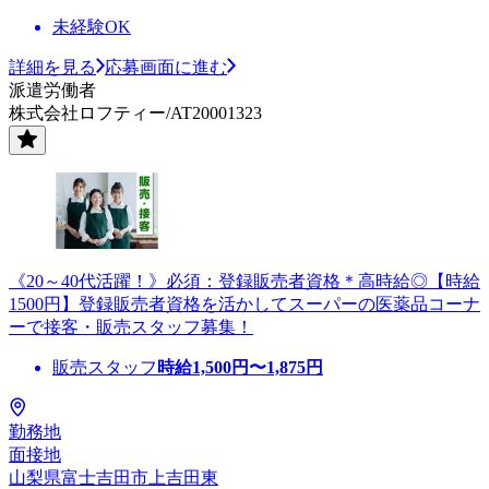
未経験OK
詳細を見る
応募画面に進む
派遣労働者
株式会社ロフティー/AT20001323
《20～40代活躍！》必須：登録販売者資格＊高時給◎【時給
1500円】登録販売者資格を活かしてスーパーの医薬品コーナ
ーで接客・販売スタッフ募集！
販売スタッフ
時給
1,500
円〜
1,875
円
勤務地
面接地
山梨県富士吉田市上吉田東