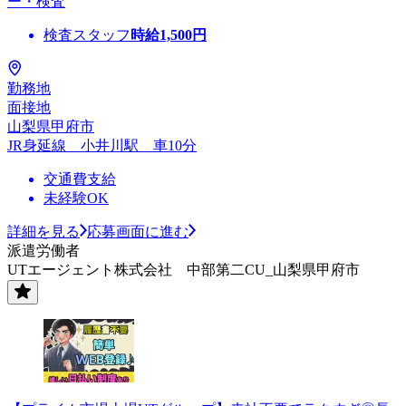
ー・検査
検査スタッフ
時給
1,500
円
勤務地
面接地
山梨県甲府市
JR身延線 小井川駅 車10分
交通費支給
未経験OK
詳細を見る
応募画面に進む
派遣労働者
UTエージェント株式会社 中部第二CU_山梨県甲府市