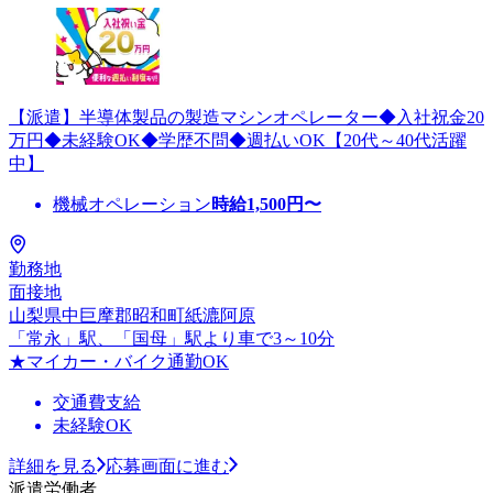
【派遣】半導体製品の製造マシンオペレーター◆入社祝金20
万円◆未経験OK◆学歴不問◆週払いOK【20代～40代活躍
中】
機械オペレーション
時給
1,500
円〜
勤務地
面接地
山梨県中巨摩郡昭和町紙漉阿原
「常永」駅、「国母」駅より車で3～10分
★マイカー・バイク通勤OK
交通費支給
未経験OK
詳細を見る
応募画面に進む
派遣労働者