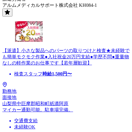
アルムメディカルサポート株式会社 KH084-1
【派遣】小さな製品へのパーツの取りつけと検査★未経験で
も簡単モクモク作業●入社祝金20万円支給●学歴不問●重量物
なしの軽作業のお仕事です【若年層歓迎】
検査スタッフ
時給
1,500
円〜
勤務地
面接地
山梨県中巨摩郡昭和町紙漉阿原
マイカー通勤可能。駐車場完備。
交通費支給
未経験OK