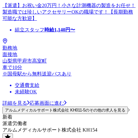
【派遣】お祝い金20万円！小さな計測機器の製造をお任せ！
製造職では珍しいアクセサリーOKの職場です！【長期勤務
可能な方歓迎】
組立スタッフ
時給
1,140
円〜
勤務地
面接地
山梨県甲府市高室町
車で10分
※国母駅から無料送迎バスあり
交通費支給
未経験OK
詳細を見る
応募画面に進む
アルムメディカルサポート株式会社 KH011-5のその他の求人を見る
新着
派遣労働者
アルムメディカルサポート株式会社 KH154