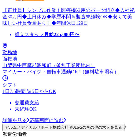
【正社員】シンプル作業！医療機器用のパーツ組立◆入社祝
金30万円◆土日休み◆学歴不問＆製造未経験OK◆安くて美
味しい社員食堂あり！◆年間休日129日
組立スタッフ
月給
225,000
円〜
勤務地
面接地
山梨県中巨摩郡昭和町（釜無工業団地内）
マイカー・バイク・自転車通勤OK!（無料駐車場有）
シフト
1日7.5時間 週5日からOK
交通費支給
未経験OK
詳細を見る
応募画面に進む
アルムメディカルサポート株式会社 K016-2のその他の求人を見る
派遣労働者