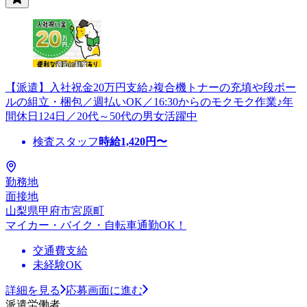
【派遣】入社祝金20万円支給♪複合機トナーの充填や段ボー
ルの組立・梱包／週払いOK／16:30からのモクモク作業♪年
間休日124日／20代～50代の男女活躍中
検査スタッフ
時給
1,420
円〜
勤務地
面接地
山梨県甲府市宮原町
マイカー・バイク・自転車通勤OK！
交通費支給
未経験OK
詳細を見る
応募画面に進む
派遣労働者