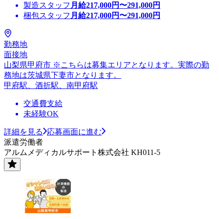
製造スタッフ
月給
217,000
円〜
291,000
円
梱包スタッフ
月給
217,000
円〜
291,000
円
勤務地
面接地
山梨県甲府市 ※こちらは募集エリアとなります。実際の勤
務地は茨城県下妻市となります。
甲府駅、酒折駅、南甲府駅
交通費支給
未経験OK
詳細を見る
応募画面に進む
派遣労働者
アルムメディカルサポート株式会社 KH011-5