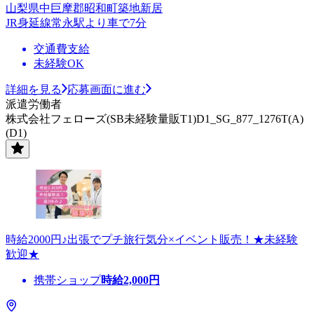
山梨県中巨摩郡昭和町築地新居
JR身延線常永駅より車で7分
交通費支給
未経験OK
詳細を見る
応募画面に進む
派遣労働者
株式会社フェローズ(SB未経験量販T1)D1_SG_877_1276T(A)
(D1)
時給2000円♪出張でプチ旅行気分×イベント販売！★未経験
歓迎★
携帯ショップ
時給
2,000
円