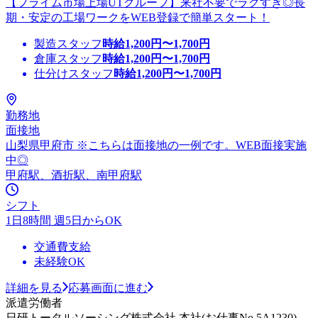
【プライム市場上場UTグループ】来社不要でラクすぎ◎長
期・安定の工場ワークをWEB登録で簡単スタート！
製造スタッフ
時給
1,200
円〜
1,700
円
倉庫スタッフ
時給
1,200
円〜
1,700
円
仕分けスタッフ
時給
1,200
円〜
1,700
円
勤務地
面接地
山梨県甲府市 ※こちらは面接地の一例です。WEB面接実施
中◎
甲府駅、酒折駅、南甲府駅
シフト
1日8時間 週5日からOK
交通費支給
未経験OK
詳細を見る
応募画面に進む
派遣労働者
日研トータルソーシング株式会社 本社(お仕事No.5A1230)