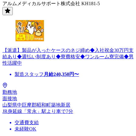
アルムメディカルサポート株式会社 KH181-5
【派遣】製品が入ったケースのネジ締め◆入社祝金30万円支
給あり◆週払い制度あり◆寮費格安◆ワンルーム寮完備◆男
性活躍中
製造スタッフ
月給
240,350
円〜
勤務地
面接地
山梨県中巨摩郡昭和町築地新居
JR身延線「常永」駅より車で7分
交通費支給
未経験OK