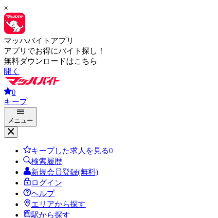
×
マッハバイトアプリ
アプリでお得にバイト探し！
無料ダウンロードはこちら
開く
0
キープ
メニュー
キープした求人を見る
0
検索履歴
新規会員登録(無料)
ログイン
ヘルプ
エリアから探す
駅から探す