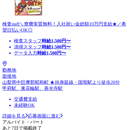
検査staff＼寮費実質無料！入社祝い金総額10万円支給★／希
望日払いOK◎
検査スタッフ
時給
1,500
円〜
清掃スタッフ
時給
1,500
円〜
データ入力
時給
1,500
円〜
勤務地
面接地
山梨県中巨摩郡昭和町 ★JR身延線・国母駅より徒歩20分
甲府駅、東花輪駅、善光寺駅
交通費支給
未経験OK
詳細を見る
応募画面に進む
アルバイト・パート
あと7日で掲載終了