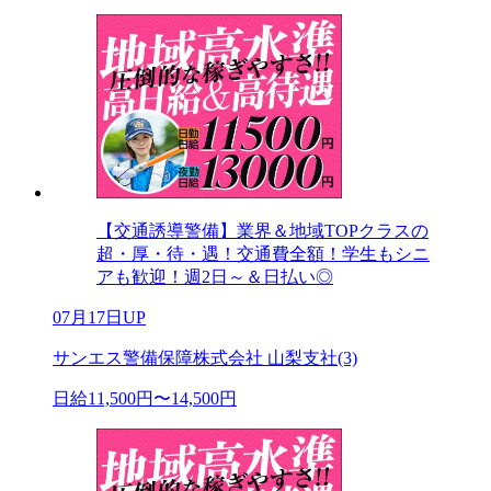
【交通誘導警備】業界＆地域TOPクラスの
超・厚・待・遇！交通費全額！学生もシニ
アも歓迎！週2日～＆日払い◎
07月17日UP
サンエス警備保障株式会社 山梨支社(3)
日給11,500円〜14,500円