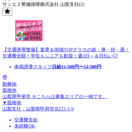
サンエス警備保障株式会社 山梨支社(2)
【交通誘導警備】業界＆地域TOPクラスの超・厚・待・遇！
交通費全額！学生もシニアも歓迎！週2日～＆日払い◎
車両誘導スタッフ
日給
11,500
円〜
14,500
円
勤務地
面接地
山梨県甲斐市 ※こちらは募集エリアの一例です。
▼面接地
山梨支社：山梨県甲府市北口1-1-9
交通費支給
未経験OK