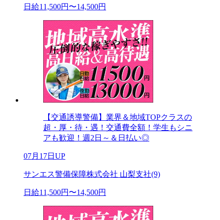
日給11,500円〜14,500円
【交通誘導警備】業界＆地域TOPクラスの
超・厚・待・遇！交通費全額！学生もシニ
アも歓迎！週2日～＆日払い◎
07月17日UP
サンエス警備保障株式会社 山梨支社(9)
日給11,500円〜14,500円