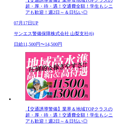
【交通誘導警備】業界＆地域TOPクラスの
超・厚・待・遇！交通費全額！学生もシニ
アも歓迎！週2日～＆日払い◎
07月17日UP
サンエス警備保障株式会社 山梨支社(6)
日給11,500円〜14,500円
【交通誘導警備】業界＆地域TOPクラスの
超・厚・待・遇！交通費全額！学生もシニ
アも歓迎！週2日～＆日払い◎