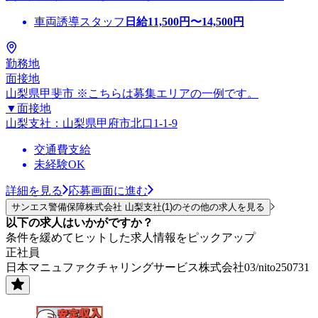
車両誘導スタッフ
日給
11,500
円〜
14,500
円
勤務地
面接地
山梨県甲斐市 ※こちらは募集エリアの一例です。
▼面接地
山梨支社：山梨県甲府市北口1-1-9
交通費支給
未経験OK
詳細を見る
応募画面に進む
サンエス警備保障株式会社 山梨支社(1)のその他の求人を見る
以下の求人はいかがですか？
条件を緩めてヒットした求人情報をピックアップ
正社員
日本マニュファクチャリングサービス株式会社03/nito250731