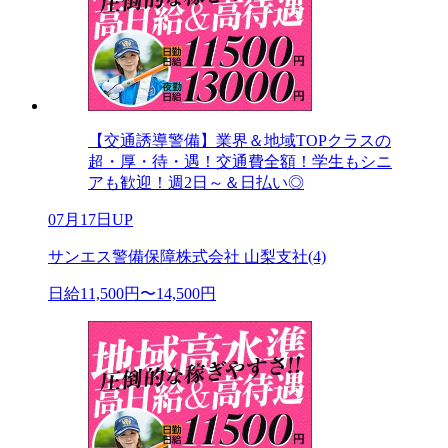
【交通誘導警備】業界＆地域TOPクラスの
超・厚・待・遇！交通費全額！学生もシニ
アも歓迎！週2日～＆日払い◎
07月17日UP
サンエス警備保障株式会社 山梨支社(4)
日給11,500円〜14,500円