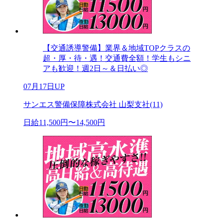
【交通誘導警備】業界＆地域TOPクラスの
超・厚・待・遇！交通費全額！学生もシニ
アも歓迎！週2日～＆日払い◎
07月17日UP
サンエス警備保障株式会社 山梨支社(11)
日給11,500円〜14,500円