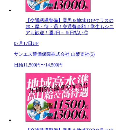
【交通誘導警備】業界＆地域TOPクラスの
超・厚・待・遇！交通費全額！学生もシニ
アも歓迎！週2日～＆日払い◎
07月17日UP
サンエス警備保障株式会社 山梨支社(5)
日給11,500円〜14,500円