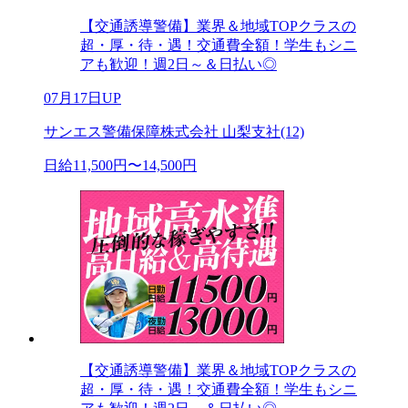
【交通誘導警備】業界＆地域TOPクラスの
超・厚・待・遇！交通費全額！学生もシニ
アも歓迎！週2日～＆日払い◎
07月17日UP
サンエス警備保障株式会社 山梨支社(12)
日給11,500円〜14,500円
【交通誘導警備】業界＆地域TOPクラスの
超・厚・待・遇！交通費全額！学生もシニ