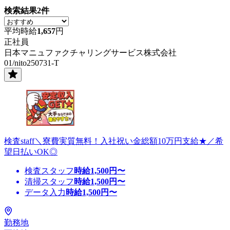
検索結果
2
件
平均時給
1,657
円
正社員
日本マニュファクチャリングサービス株式会社
01/nito250731-T
検査staff＼寮費実質無料！入社祝い金総額10万円支給★／希
望日払いOK◎
検査スタッフ
時給
1,500
円〜
清掃スタッフ
時給
1,500
円〜
データ入力
時給
1,500
円〜
勤務地