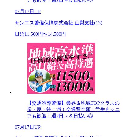
アも歓迎！週2日～＆日払い◎
07月17日UP
サンエス警備保障株式会社 山梨支社(13)
日給11,500円〜14,500円
【交通誘導警備】業界＆地域TOPクラスの
超・厚・待・遇！交通費全額！学生もシニ
アも歓迎！週2日～＆日払い◎
07月17日UP