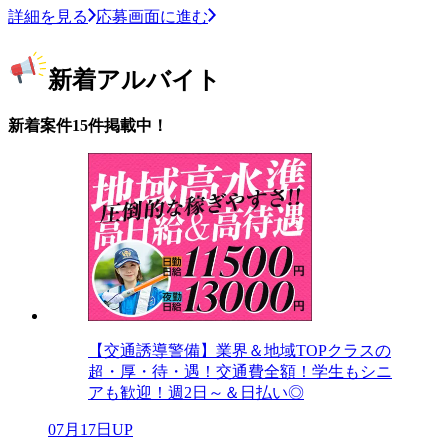
詳細を見る
応募画面に進む
新着アルバイト
新着案件15件掲載中！
【交通誘導警備】業界＆地域TOPクラスの
超・厚・待・遇！交通費全額！学生もシニ
アも歓迎！週2日～＆日払い◎
07月17日UP