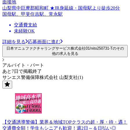
面接地
山梨県中巨摩郡昭和町 ★JR身延線・国母駅より徒歩20分
国母駅、甲斐住吉駅、常永駅
交通費支給
未経験OK
詳細を見る
応募画面に進む
日本マニュファクチャリングサービス株式会社01/nito250731-Tのその
他の求人を見る
アルバイト・パート
あと7日で掲載終了
サンエス警備保障株式会社 山梨支社(1)
【交通誘導警備】業界＆地域TOPクラスの超・厚・待・遇！
交通費全額！学生もシニアも歓迎！週2日～＆日払い◎