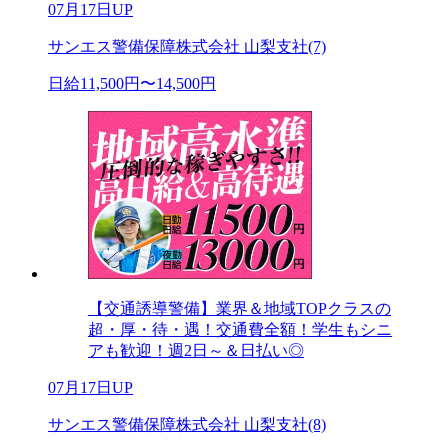
07月17日UP
サンエス警備保障株式会社 山梨支社(7)
日給11,500円〜14,500円
【交通誘導警備】業界＆地域TOPクラスの
超・厚・待・遇！交通費全額！学生もシニ
アも歓迎！週2日～＆日払い◎
07月17日UP
サンエス警備保障株式会社 山梨支社(8)