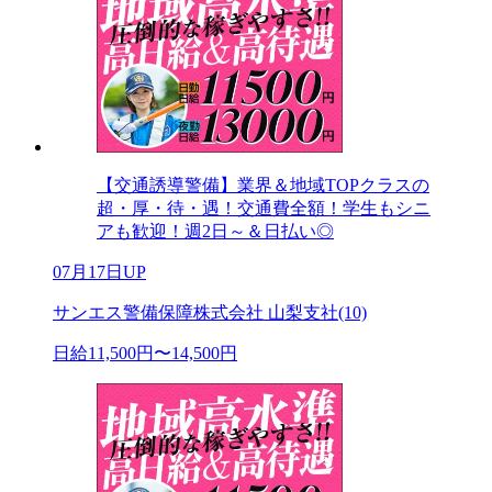
【交通誘導警備】業界＆地域TOPクラスの
超・厚・待・遇！交通費全額！学生もシニ
アも歓迎！週2日～＆日払い◎
07月17日UP
サンエス警備保障株式会社 山梨支社(10)
日給11,500円〜14,500円