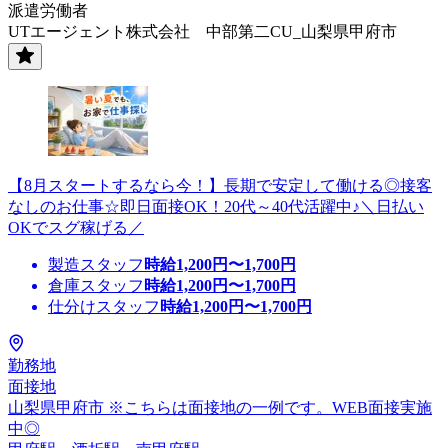
派遣労働者
UTエージェント株式会社 中部第二CU_山梨県甲府市
【8月スタートするなら今！】長期で安定して働ける◎接客
なしのお仕事☆即日面接OK！20代～40代活躍中♪＼日払い
OKでスグ稼げる／
製造スタッフ
時給
1,200
円〜
1,700
円
倉庫スタッフ
時給
1,200
円〜
1,700
円
仕分けスタッフ
時給
1,200
円〜
1,700
円
勤務地
面接地
山梨県甲府市 ※こちらは面接地の一例です。WEB面接実施
中◎