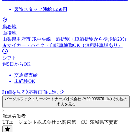
製造スタッフ
時給
1,250
円
勤務地
面接地
山梨県甲府市 JR中央線 酒折駅・JR酒折駅から徒歩約23分
★マイカー・バイク・自転車通勤OK（無料駐車場あり）
シフト
週5日からOK
交通費支給
未経験OK
詳細を見る
応募画面に進む
パーソルファクトリーパートナーズ株式会社 /A29-003676_1のその他の
求人を見る
派遣労働者
UTエージェント株式会社 北関東第一CU_茨城県下妻市