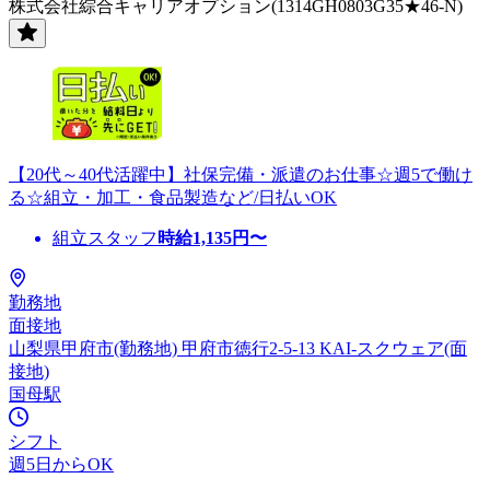
株式会社綜合キャリアオプション(1314GH0803G35★46-N)
【20代～40代活躍中】社保完備・派遣のお仕事☆週5で働け
る☆組立・加工・食品製造など/日払いOK
組立スタッフ
時給
1,135
円〜
勤務地
面接地
山梨県甲府市(勤務地) 甲府市徳行2-5-13 KAI-スクウェア(面
接地)
国母駅
シフト
週5日からOK