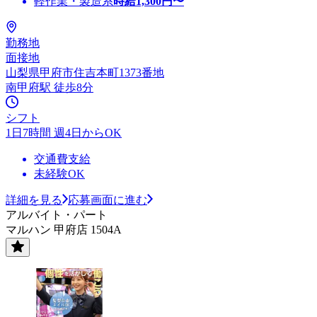
軽作業・製造系
時給
1,300
円〜
勤務地
面接地
山梨県甲府市住吉本町1373番地
南甲府駅 徒歩8分
シフト
1日7時間 週4日からOK
交通費支給
未経験OK
詳細を見る
応募画面に進む
アルバイト・パート
マルハン 甲府店 1504A