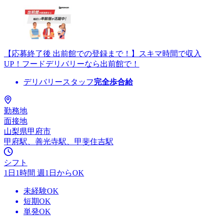
【応募終了後 出前館での登録まで！】スキマ時間で収入
UP！フードデリバリーなら出前館で！
デリバリースタッフ
完全歩合給
勤務地
面接地
山梨県甲府市
甲府駅、善光寺駅、甲斐住吉駅
シフト
1日1時間 週1日からOK
未経験OK
短期OK
単発OK