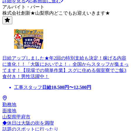
詳細を見る
応募画面に進む
アルバイト・パート
株式会社創新★山梨県内どこでもお迎えいきます★
日給アップしました★年2回の特別支給も決定！稼げる内容
に進化！！「大阪においでよ！」全国からスタッフが集まっ
てます！【現場での簡単作業】スグに住める個室寮でご飯3
食付き！男性活躍中！
工事スタッフ
日給
10,500
円〜
12,500
円
勤務地
面接地
山梨県甲府市
◆休日は大阪の街を満喫
話題のスポットに行ったり