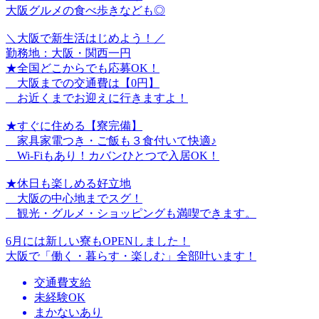
大阪グルメの食べ歩きなども◎
＼大阪で新生活はじめよう！／
勤務地：大阪・関西一円
★全国どこからでも応募OK！
大阪までの交通費は【0円】
お近くまでお迎えに行きますよ！
★すぐに住める【寮完備】
家具家電つき・ご飯も３食付いて快適♪
Wi-Fiもあり！カバンひとつで入居OK！
★休日も楽しめる好立地
大阪の中心地までスグ！
観光・グルメ・ショッピングも満喫できます。
6月には新しい寮もOPENしました！
大阪で「働く・暮らす・楽しむ」全部叶います！
交通費支給
未経験OK
まかないあり