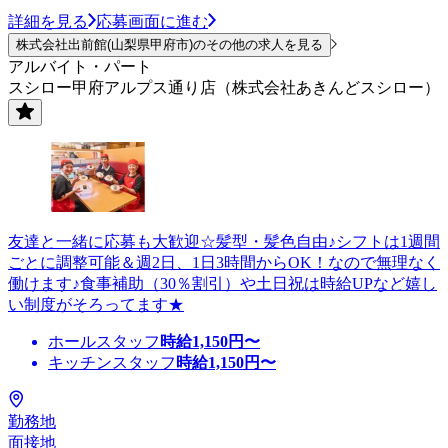
詳細を見る
応募画面に進む
株式会社出前館(山梨県甲府市)のその他の求人を見る
アルバイト・パート
スシロー甲府アルプス通り店（株式会社あきんどスシロー）
友達と一緒に応募も大歓迎☆髪型・髪色自由♪シフトは1週間
ごとに調整可能＆週2日、1日3時間からOK！なので無理なく
働けます♪食事補助（30％割引）や土日祝は時給UPなど嬉し
い制度がそろってます★
ホールスタッフ
時給
1,150
円〜
キッチンスタッフ
時給
1,150
円〜
勤務地
面接地