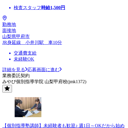
検査スタッフ
時給
1,500
円
勤務地
面接地
山梨県甲府市
JR身延線 小井川駅 車10分
交通費支給
未経験OK
詳細を見る
応募画面に進む
業務委託契約
みやび個別指導学院 山梨甲府校(jmk1372)
【個別指導塾講師】未経験者も歓迎♪ 週1日～OKだから始め