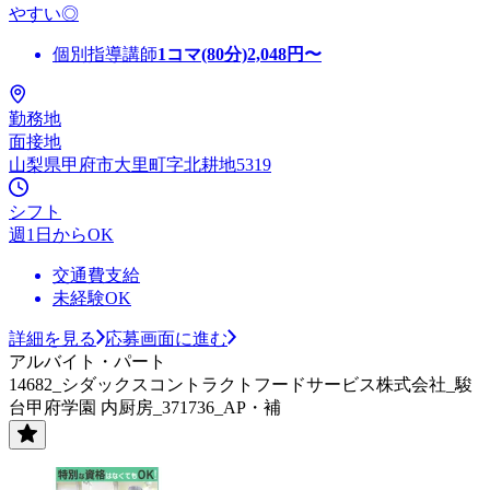
やすい◎
個別指導講師
1コマ(80分)
2,048
円〜
勤務地
面接地
山梨県甲府市大里町字北耕地5319
シフト
週1日からOK
交通費支給
未経験OK
詳細を見る
応募画面に進む
アルバイト・パート
14682_シダックスコントラクトフードサービス株式会社_駿
台甲府学園 内厨房_371736_AP・補