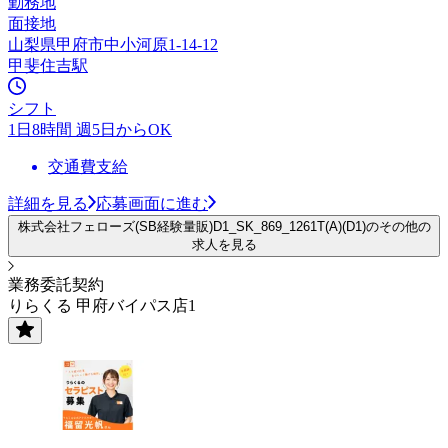
勤務地
面接地
山梨県甲府市中小河原1-14-12
甲斐住吉駅
シフト
1日8時間 週5日からOK
交通費支給
詳細を見る
応募画面に進む
株式会社フェローズ(SB経験量販)D1_SK_869_1261T(A)(D1)のその他の
求人を見る
業務委託契約
りらくる 甲府バイパス店1