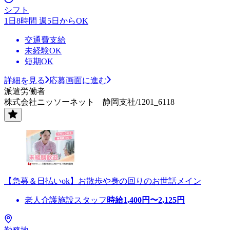
シフト
1日8時間 週5日からOK
交通費支給
未経験OK
短期OK
詳細を見る
応募画面に進む
派遣労働者
株式会社ニッソーネット 静岡支社/1201_6118
【急募＆日払いok】お散歩や身の回りのお世話メイン
老人介護施設スタッフ
時給
1,400
円〜
2,125
円