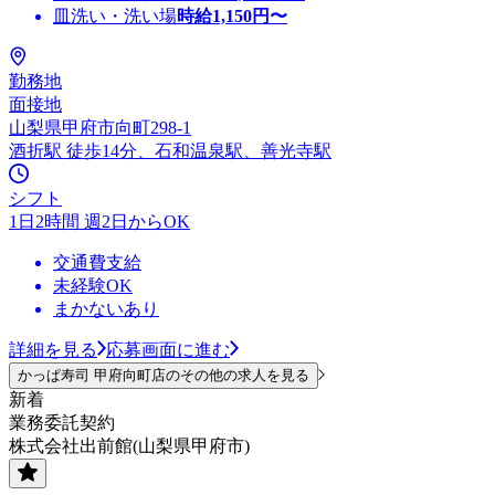
皿洗い・洗い場
時給
1,150
円〜
勤務地
面接地
山梨県甲府市向町298-1
酒折駅 徒歩14分、石和温泉駅、善光寺駅
シフト
1日2時間 週2日からOK
交通費支給
未経験OK
まかないあり
詳細を見る
応募画面に進む
かっぱ寿司 甲府向町店のその他の求人を見る
新着
業務委託契約
株式会社出前館(山梨県甲府市)