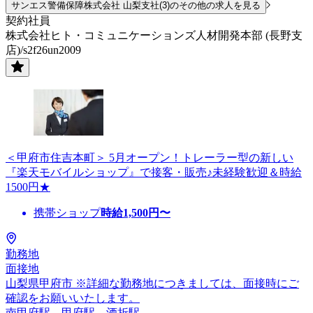
サンエス警備保障株式会社 山梨支社(3)のその他の求人を見る
契約社員
株式会社ヒト・コミュニケーションズ人材開発本部 (長野支
店)/s2f26un2009
＜甲府市住吉本町＞ 5月オープン！トレーラー型の新しい
『楽天モバイルショップ』で接客・販売♪未経験歓迎＆時給
1500円★
携帯ショップ
時給
1,500
円〜
勤務地
面接地
山梨県甲府市 ※詳細な勤務地につきましては、面接時にご
確認をお願いいたします。
南甲府駅、甲府駅、酒折駅