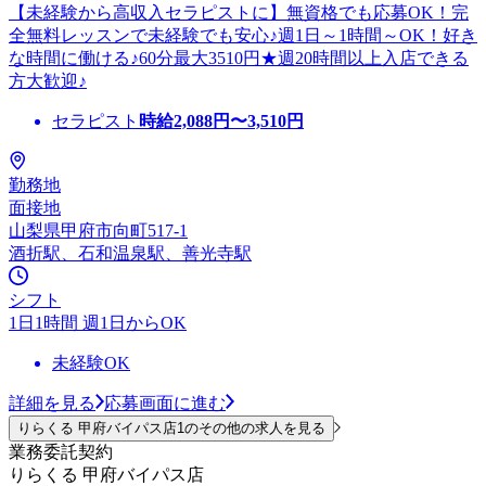
【未経験から高収入セラピストに】無資格でも応募OK！完
全無料レッスンで未経験でも安心♪週1日～1時間～OK！好き
な時間に働ける♪60分最大3510円★週20時間以上入店できる
方大歓迎♪
セラピスト
時給
2,088
円〜
3,510
円
勤務地
面接地
山梨県甲府市向町517-1
酒折駅、石和温泉駅、善光寺駅
シフト
1日1時間 週1日からOK
未経験OK
詳細を見る
応募画面に進む
りらくる 甲府バイパス店1のその他の求人を見る
業務委託契約
りらくる 甲府バイパス店