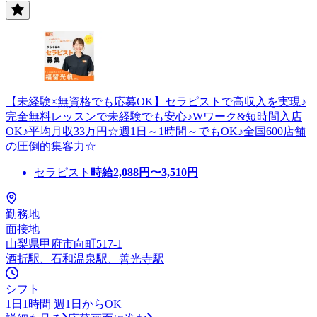
【未経験×無資格でも応募OK】セラピストで高収入を実現♪
完全無料レッスンで未経験でも安心♪Wワーク&短時間入店
OK♪平均月収33万円☆週1日～1時間～でもOK♪全国600店舗
の圧倒的集客力☆
セラピスト
時給
2,088
円〜
3,510
円
勤務地
面接地
山梨県甲府市向町517-1
酒折駅、石和温泉駅、善光寺駅
シフト
1日1時間 週1日からOK