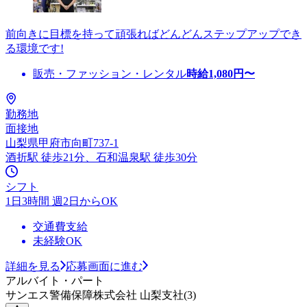
前向きに目標を持って頑張ればどんどんステップアップでき
る環境です!
販売・ファッション・レンタル
時給
1,080
円〜
勤務地
面接地
山梨県甲府市向町737-1
酒折駅 徒歩21分、石和温泉駅 徒歩30分
シフト
1日3時間 週2日からOK
交通費支給
未経験OK
詳細を見る
応募画面に進む
アルバイト・パート
サンエス警備保障株式会社 山梨支社(3)