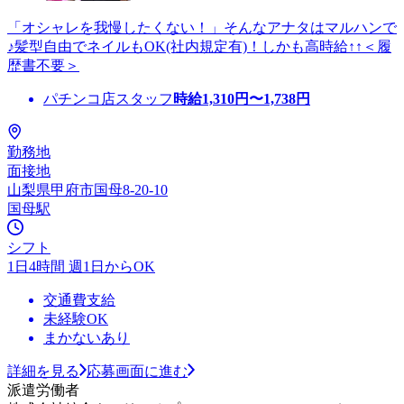
「オシャレを我慢したくない！」そんなアナタはマルハンで
♪髪型自由でネイルもOK(社内規定有)！しかも高時給↑↑＜履
歴書不要＞
パチンコ店スタッフ
時給
1,310
円〜
1,738
円
勤務地
面接地
山梨県甲府市国母8-20-10
国母駅
シフト
1日4時間 週1日からOK
交通費支給
未経験OK
まかないあり
詳細を見る
応募画面に進む
派遣労働者