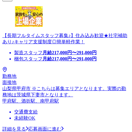
【長期フルタイムスタッフ募集♪】住み込み歓迎★社宅補助
あり♪キャリア支援制度◎簡単軽作業！
製造スタッフ
月給
217,000
円〜
291,000
円
梱包スタッフ
月給
217,000
円〜
291,000
円
勤務地
面接地
山梨県甲府市 ※こちらは募集エリアとなります。実際の勤
務地は茨城県下妻市となります。
甲府駅、酒折駅、南甲府駅
交通費支給
未経験OK
詳細を見る
応募画面に進む