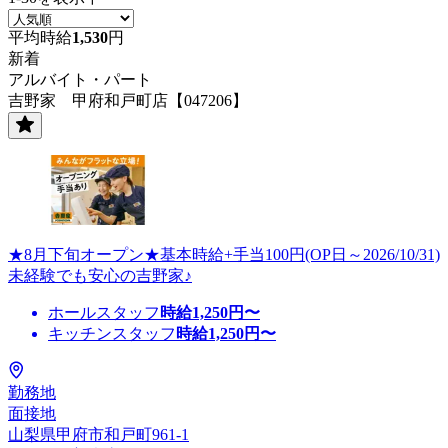
平均時給
1,530
円
新着
アルバイト・パート
吉野家 甲府和戸町店【047206】
★8月下旬オープン★基本時給+手当100円(OP日～2026/10/31)
未経験でも安心の吉野家♪
ホールスタッフ
時給
1,250
円〜
キッチンスタッフ
時給
1,250
円〜
勤務地
面接地
山梨県甲府市和戸町961-1