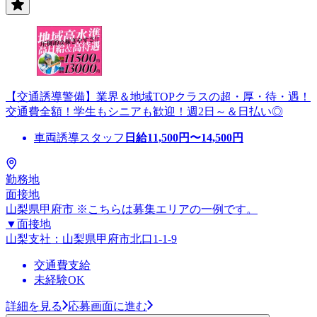
【交通誘導警備】業界＆地域TOPクラスの超・厚・待・遇！
交通費全額！学生もシニアも歓迎！週2日～＆日払い◎
車両誘導スタッフ
日給
11,500
円〜
14,500
円
勤務地
面接地
山梨県甲府市 ※こちらは募集エリアの一例です。
▼面接地
山梨支社：山梨県甲府市北口1-1-9
交通費支給
未経験OK
詳細を見る
応募画面に進む