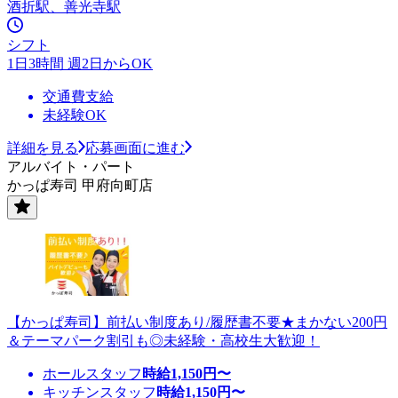
酒折駅、善光寺駅
シフト
1日3時間 週2日からOK
交通費支給
未経験OK
詳細を見る
応募画面に進む
アルバイト・パート
かっぱ寿司 甲府向町店
【かっぱ寿司】前払い制度あり/履歴書不要★まかない200円
＆テーマパーク割引も◎未経験・高校生大歓迎！
ホールスタッフ
時給
1,150
円〜
キッチンスタッフ
時給
1,150
円〜