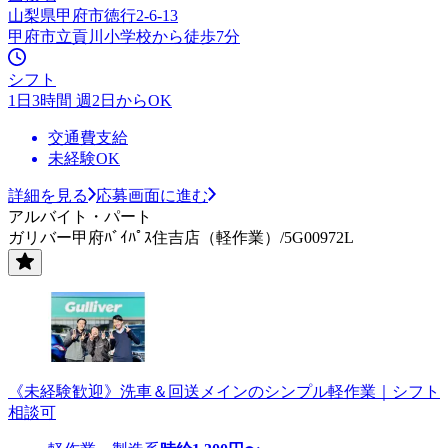
山梨県甲府市徳行2-6-13
甲府市立貢川小学校から徒歩7分
シフト
1日3時間 週2日からOK
交通費支給
未経験OK
詳細を見る
応募画面に進む
アルバイト・パート
ガリバー甲府ﾊﾞｲﾊﾟｽ住吉店（軽作業）/5G00972L
《未経験歓迎》洗車＆回送メインのシンプル軽作業｜シフト
相談可