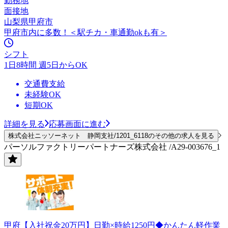
勤務地
面接地
山梨県甲府市
甲府市内に多数！＜駅チカ・車通勤okも有＞
シフト
1日8時間 週5日からOK
交通費支給
未経験OK
短期OK
詳細を見る
応募画面に進む
株式会社ニッソーネット 静岡支社/1201_6118のその他の求人を見る
パーソルファクトリーパートナーズ株式会社 /A29-003676_1
甲府【入社祝金20万円】日勤×時給1250円◆かんたん軽作業