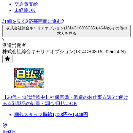
交通費支給
未経験OK
詳細を見る
応募画面に進む
株式会社綜合キャリアオプション(1314GH0803G35★46-N)のその他の
求人を見る
派遣労働者
株式会社綜合キャリアオプション(1314GH0803G35★24-N)
【20代～40代活躍中】社保完備・派遣のお仕事☆週5で働け
る☆乳製品の計量・調合/日払いOK
梱包スタッフ
時給
1,158
円〜
1,448
円
勤務地