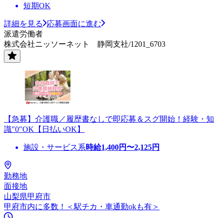
短期OK
詳細を見る
応募画面に進む
派遣労働者
株式会社ニッソーネット 静岡支社/1201_6703
【急募】介護職／履歴書なしで即応募＆スグ開始！経験・知
識"0"OK【日払いOK】
施設・サービス系
時給
1,400
円〜
2,125
円
勤務地
面接地
山梨県甲府市
甲府市内に多数！＜駅チカ・車通勤okも有＞