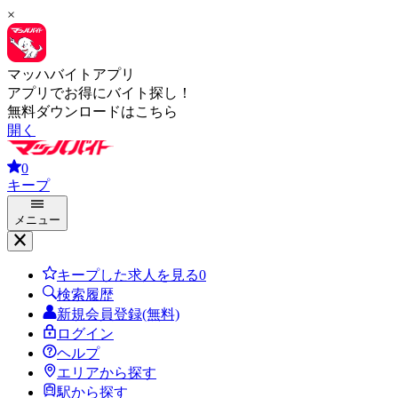
×
マッハバイトアプリ
アプリでお得にバイト探し！
無料ダウンロードはこちら
開く
0
キープ
メニュー
キープした求人を見る
0
検索履歴
新規会員登録(無料)
ログイン
ヘルプ
エリアから探す
駅から探す