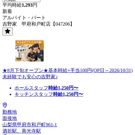
平均時給
1,293
円
新着
アルバイト・パート
吉野家 甲府和戸町店【047206】
★8月下旬オープン★基本時給+手当100円(OP日～2026/10/31)
未経験でも安心の吉野家♪
ホールスタッフ
時給
1,250
円〜
キッチンスタッフ
時給
1,250
円〜
勤務地
面接地
山梨県甲府市和戸町961-1
酒折駅、善光寺駅