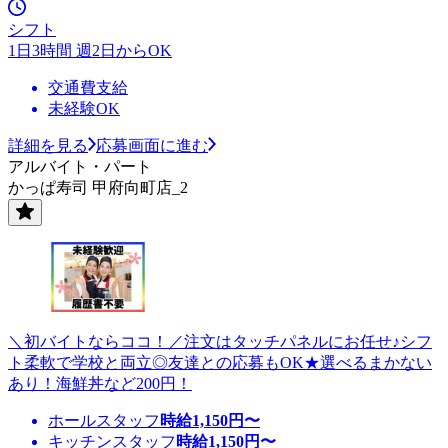
シフト
1日3時間 週2日からOK
交通費支給
未経験OK
詳細を見る
応募画面に進む
アルバイト・パート
かっぱ寿司 甲府向町店_2
＼初バイトならココ！／注文はタッチパネルにお任せ♪シフ
ト柔軟で学校と両立◎友達との応募もOK★選べるまかない
あり！海鮮丼など200円！
ホールスタッフ
時給
1,150
円〜
キッチンスタッフ
時給
1,150
円〜