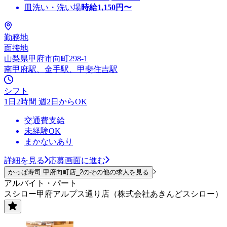
皿洗い・洗い場
時給
1,150
円〜
勤務地
面接地
山梨県甲府市向町298-1
南甲府駅、金手駅、甲斐住吉駅
シフト
1日2時間 週2日からOK
交通費支給
未経験OK
まかないあり
詳細を見る
応募画面に進む
かっぱ寿司 甲府向町店_2のその他の求人を見る
アルバイト・パート
スシロー甲府アルプス通り店（株式会社あきんどスシロー）