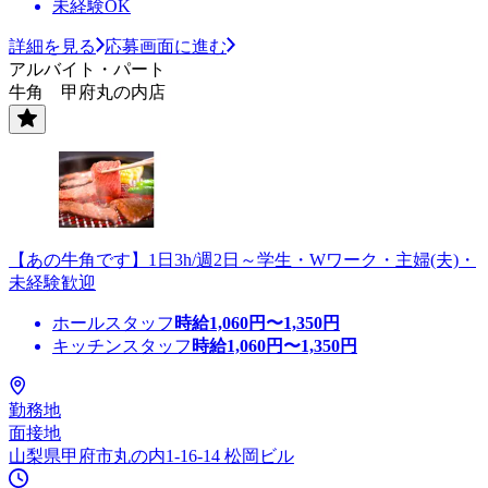
未経験OK
詳細を見る
応募画面に進む
アルバイト・パート
牛角 甲府丸の内店
【あの牛角です】1日3h/週2日～学生・Wワーク・主婦(夫)・
未経験歓迎
ホールスタッフ
時給
1,060
円〜
1,350
円
キッチンスタッフ
時給
1,060
円〜
1,350
円
勤務地
面接地
山梨県甲府市丸の内1-16-14 松岡ビル