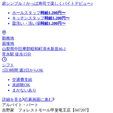
超シンプル！かっぱ寿司で楽しくバイトデビュー♪
ホールスタッフ
時給
1,200
円〜
キッチンスタッフ
時給
1,200
円〜
皿洗い・洗い場
時給
1,200
円〜
勤務地
面接地
山梨県中巨摩郡昭和町清水新居46-1
常永駅 徒歩15分
シフト
1日3時間 週2日からOK
交通費支給
未経験OK
まかないあり
詳細を見る
応募画面に進む
アルバイト・パート
吉野家 フォレストモール甲斐竜王店【047207】