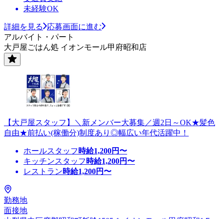
未経験OK
詳細を見る
応募画面に進む
アルバイト・パート
大戸屋ごはん処 イオンモール甲府昭和店
【大戸屋スタッフ】＼新メンバー大募集／週2日～OK★髪色
自由★前払い(稼働分)制度あり◎幅広い年代活躍中！
ホールスタッフ
時給
1,200
円〜
キッチンスタッフ
時給
1,200
円〜
レストラン
時給
1,200
円〜
勤務地
面接地