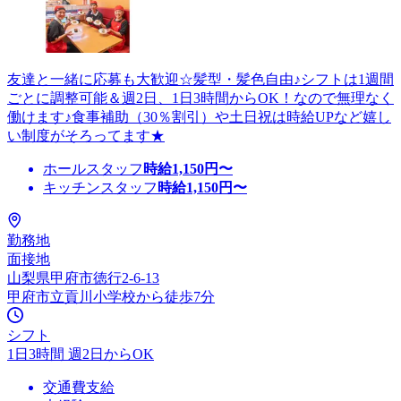
友達と一緒に応募も大歓迎☆髪型・髪色自由♪シフトは1週間
ごとに調整可能＆週2日、1日3時間からOK！なので無理なく
働けます♪食事補助（30％割引）や土日祝は時給UPなど嬉し
い制度がそろってます★
ホールスタッフ
時給
1,150
円〜
キッチンスタッフ
時給
1,150
円〜
勤務地
面接地
山梨県甲府市徳行2-6-13
甲府市立貢川小学校から徒歩7分
シフト
1日3時間 週2日からOK
交通費支給