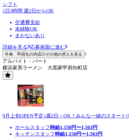
シフト
1日3時間 週2日からOK
交通費支給
未経験OK
まかないあり
詳細を見る
応募画面に進む
牛角 甲府丸の内店のその他の求人を見る
アルバイト・パート
横浜家系ラーメン 大黒家甲府向町店
9月上旬OPEN予定♪週2日～OK！みんな一緒のスタート!!
ホールスタッフ
時給
1,150
円〜
1,563
円
キッチンスタッフ
時給
1,150
円〜
1,563
円