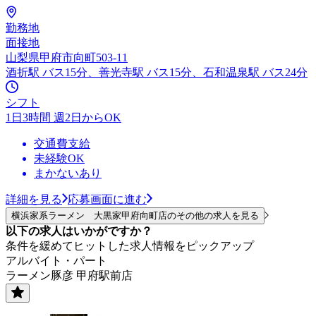
勤務地
面接地
山梨県甲府市向町503-11
酒折駅 バス15分、善光寺駅 バス15分、石和温泉駅 バス24分
シフト
1日3時間 週2日からOK
交通費支給
未経験OK
まかないあり
詳細を見る
応募画面に進む
横浜家系ラーメン 大黒家甲府向町店のその他の求人を見る
以下の求人はいかがですか？
条件を緩めてヒットした求人情報をピックアップ
アルバイト・パート
ラーメン豚彦 甲府駅前店