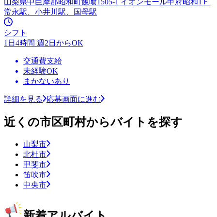
山梨県中巨摩郡昭和町飯喰1505-1 イオンモール甲府昭和1Ｆ
常永駅、小井川駅、国母駅
シフト
1日4時間 週2日からOK
交通費支給
未経験OK
まかないあり
詳細を見る
応募画面に進む
近くの市区町村からバイトを探す
山梨市
北杜市
甲斐市
笛吹市
中央市
新着アルバイト