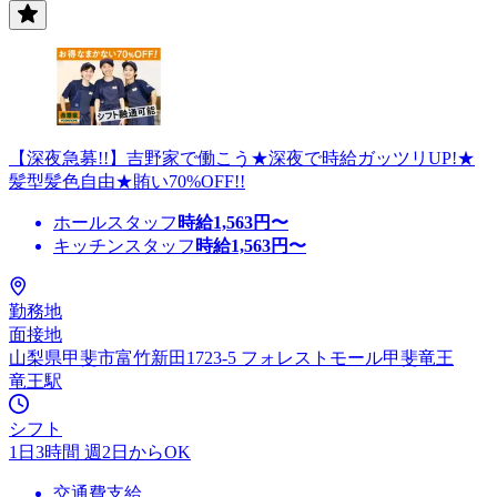
【深夜急募!!】吉野家で働こう★深夜で時給ガッツリUP!★
髪型髪色自由★賄い70%OFF!!
ホールスタッフ
時給
1,563
円〜
キッチンスタッフ
時給
1,563
円〜
勤務地
面接地
山梨県甲斐市富竹新田1723-5 フォレストモール甲斐竜王
竜王駅
シフト
1日3時間 週2日からOK
交通費支給