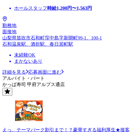
ホールスタッフ
時給
1,200
円〜
1,563
円
勤務地
面接地
山梨県笛吹市石和町窪中島字新開町99-1、100-1
石和温泉駅、酒折駅、春日居町駅
未経験OK
まかないあり
詳細を見る
応募画面に進む
アルバイト・パート
かっぱ寿司 甲府アルプス通店
えっ、テーマパーク割引まで！？豪華すぎる福利厚生★接客