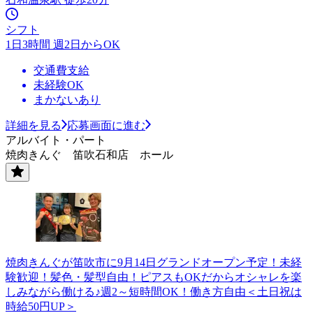
シフト
1日3時間 週2日からOK
交通費支給
未経験OK
まかないあり
詳細を見る
応募画面に進む
アルバイト・パート
焼肉きんぐ 笛吹石和店 ホール
焼肉きんぐが笛吹市に9月14日グランドオープン予定！未経
験歓迎！髪色・髪型自由！ピアスもOKだからオシャレを楽
しみながら働ける♪週2～短時間OK！働き方自由＜土日祝は
時給50円UP＞