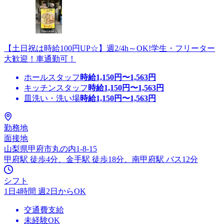
【土日祝は時給100円UP☆】週2/4h～OK!学生・フリーター
大歓迎！車通勤可！
ホールスタッフ
時給
1,150
円〜
1,563
円
キッチンスタッフ
時給
1,150
円〜
1,563
円
皿洗い・洗い場
時給
1,150
円〜
1,563
円
勤務地
面接地
山梨県甲府市丸の内1-8-15
甲府駅 徒歩4分、金手駅 徒歩18分、南甲府駅 バス12分
シフト
1日4時間 週2日からOK
交通費支給
未経験OK