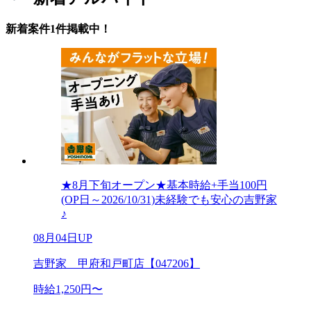
新着案件1件掲載中！
★8月下旬オープン★基本時給+手当100円
(OP日～2026/10/31)未経験でも安心の吉野家
♪
08月04日UP
吉野家 甲府和戸町店【047206】
時給1,250円〜