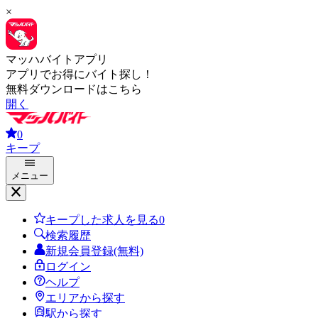
×
マッハバイトアプリ
アプリでお得にバイト探し！
無料ダウンロードはこちら
開く
0
キープ
メニュー
キープした求人を見る
0
検索履歴
新規会員登録(無料)
ログイン
ヘルプ
エリアから探す
駅から探す