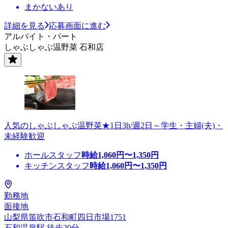
まかないあり
詳細を見る
応募画面に進む
アルバイト・パート
しゃぶしゃぶ温野菜 石和店
人気のしゃぶしゃぶ温野菜★1日3h/週2日～学生・主婦(夫)・
未経験歓迎
ホールスタッフ
時給
1,060
円〜
1,350
円
キッチンスタッフ
時給
1,060
円〜
1,350
円
勤務地
面接地
山梨県笛吹市石和町四日市場1751
石和温泉駅 徒歩20分