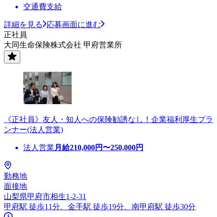
交通費支給
詳細を見る
応募画面に進む
正社員
大同生命保険株式会社 甲府営業所
《正社員》友人・知人への保険勧誘なし！企業福利厚生プラ
ンナー(法人営業)
法人営業
月給
210,000
円〜
250,000
円
勤務地
面接地
山梨県甲府市相生1-2-31
甲府駅 徒歩11分、金手駅 徒歩19分、南甲府駅 徒歩30分