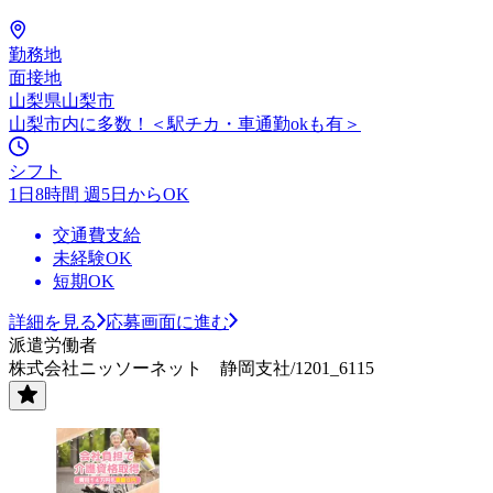
勤務地
面接地
山梨県山梨市
山梨市内に多数！＜駅チカ・車通勤okも有＞
シフト
1日8時間 週5日からOK
交通費支給
未経験OK
短期OK
詳細を見る
応募画面に進む
派遣労働者
株式会社ニッソーネット 静岡支社/1201_6115