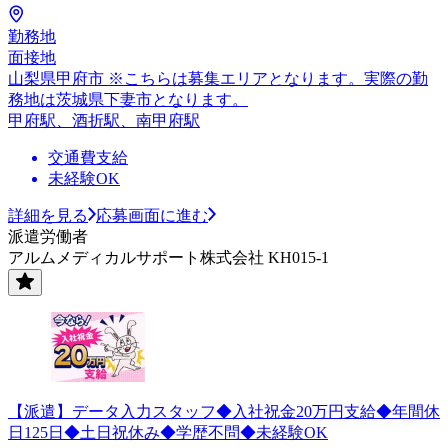
勤務地
面接地
山梨県甲府市 ※こちらは募集エリアとなります。実際の勤
務地は茨城県下妻市となります。
甲府駅、酒折駅、南甲府駅
交通費支給
未経験OK
詳細を見る
応募画面に進む
派遣労働者
アルムメディカルサポート株式会社 KH015-1
【派遣】データ入力スタッフ◆入社祝金20万円支給◆年間休
日125日◆土日祝休み◆学歴不問◆未経験OK