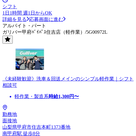
シフト
1日1時間 週1日からOK
詳細を見る
応募画面に進む
アルバイト・パート
ガリバー甲府ﾊﾞｲﾊﾟｽ住吉店（軽作業）/5G00972L
《未経験歓迎》洗車＆回送メインのシンプル軽作業｜シフト
相談可
軽作業・製造系
時給
1,300
円〜
勤務地
面接地
山梨県甲府市住吉本町1373番地
南甲府駅 徒歩8分