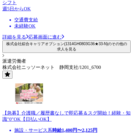
シフト
週5日からOK
交通費支給
未経験OK
詳細を見る
応募画面に進む
株式会社綜合キャリアオプション(1314GH0803G36★33-N)のその他の
求人を見る
派遣労働者
株式会社ニッソーネット 静岡支社/1201_6700
【急募】介護職／履歴書なしで即応募＆スグ開始！経験・知
識"0"OK【日払いOK】
施設・サービス系
時給
1,400
円〜
2,125
円