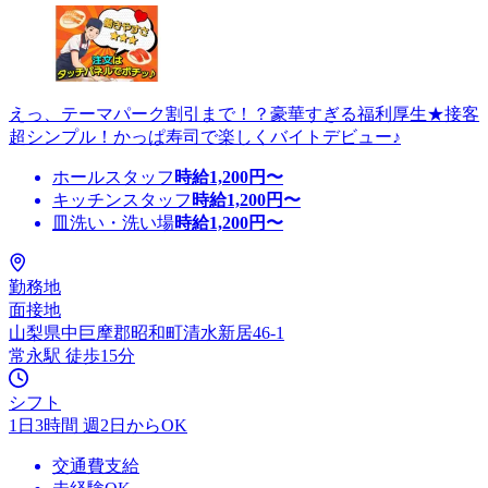
えっ、テーマパーク割引まで！？豪華すぎる福利厚生★接客
超シンプル！かっぱ寿司で楽しくバイトデビュー♪
ホールスタッフ
時給
1,200
円〜
キッチンスタッフ
時給
1,200
円〜
皿洗い・洗い場
時給
1,200
円〜
勤務地
面接地
山梨県中巨摩郡昭和町清水新居46-1
常永駅 徒歩15分
シフト
1日3時間 週2日からOK
交通費支給