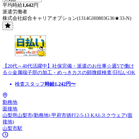
平均時給
1,642
円
派遣労働者
株式会社綜合キャリアオプション(1314GH0803G36★33-N)
【20代～40代活躍中】社保完備・派遣のお仕事☆週5で働け
る☆金属端子部の加工・めっきカスの顕微鏡検査/日払いOK
検査スタッフ
時給
1,242
円〜
勤務地
面接地
山梨県山梨市(勤務地) 甲府市徳行2-5-13 KAI-スクウェア(面
接地)
山梨市駅