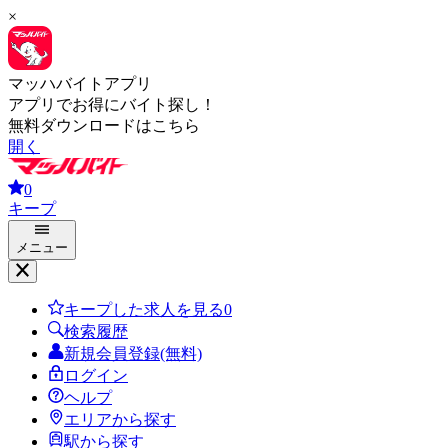
×
マッハバイトアプリ
アプリでお得にバイト探し！
無料ダウンロードはこちら
開く
0
キープ
メニュー
キープした求人を見る
0
検索履歴
新規会員登録(無料)
ログイン
ヘルプ
エリアから探す
駅から探す