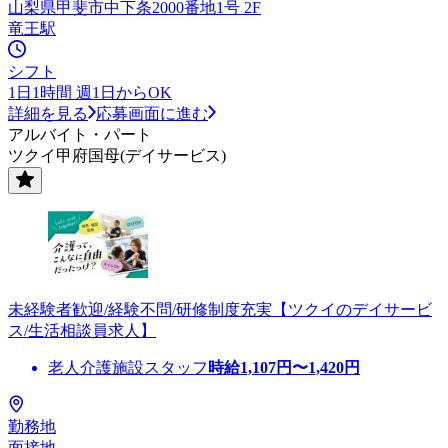
山梨県甲斐市中下条2000番地1号 2F
竜王駅
シフト
1日1時間 週1日からOK
詳細を見る
応募画面に進む
アルバイト・パート
ツクイ甲府国母(デイサービス)
未経験者歓迎/経験不問/研修制度充実【ツクイのデイサービ
ス/生活相談員求人】
老人介護施設スタッフ
時給
1,107
円〜
1,420
円
勤務地
面接地