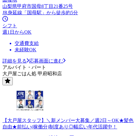
山梨県甲府市国母8丁目21番25号
JR身延線「国母駅」から徒歩約5分
シフト
週1日からOK
交通費支給
未経験OK
詳細を見る
応募画面に進む
アルバイト・パート
大戸屋ごはん処 甲府昭和店
【大戸屋スタッフ】＼新メンバー大募集／週2日～OK★髪色
自由★前払い(稼働分)制度あり◎幅広い年代活躍中！