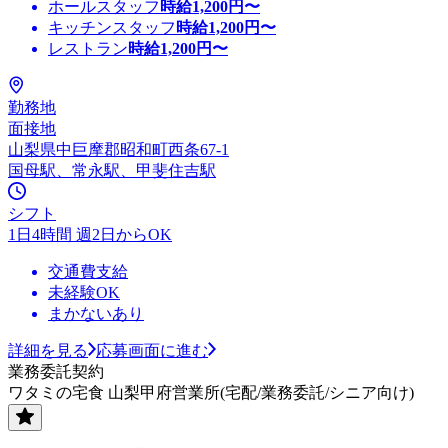
ホールスタッフ
時給
1,200
円〜
キッチンスタッフ
時給
1,200
円〜
レストラン
時給
1,200
円〜
勤務地
面接地
山梨県中巨摩郡昭和町西条67-1
国母駅、常永駅、甲斐住吉駅
シフト
1日4時間 週2日からOK
交通費支給
未経験OK
まかないあり
詳細を見る
応募画面に進む
業務委託契約
ワタミの宅食 山梨甲府営業所(宅配/業務委託/シニア向け)