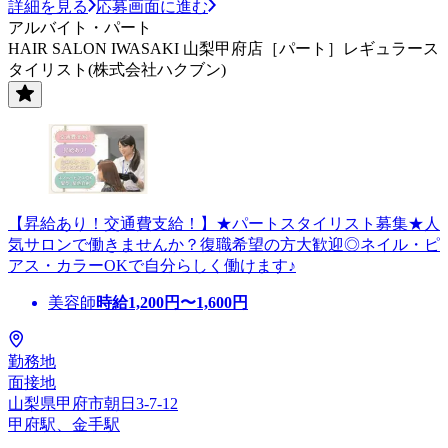
詳細を見る
応募画面に進む
アルバイト・パート
HAIR SALON IWASAKI 山梨甲府店［パート］レギュラース
タイリスト(株式会社ハクブン)
【昇給あり！交通費支給！】★パートスタイリスト募集★人
気サロンで働きませんか？復職希望の方大歓迎◎ネイル・ピ
アス・カラーOKで自分らしく働けます♪
美容師
時給
1,200
円〜
1,600
円
勤務地
面接地
山梨県甲府市朝日3-7-12
甲府駅、金手駅