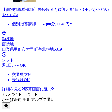
【個別指導塾講師】未経験者も歓迎♪ 週1日～OKだから始め
やすい◎
個別指導講師
1コマ(80分)
2,048
円〜
勤務地
面接地
山梨県甲府市大里町字北耕地5319
シフト
週1日からOK
交通費支給
未経験OK
詳細を見る
応募画面に進む
アルバイト・パート
かっぱ寿司 甲府アルプス通店