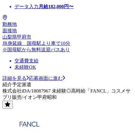
データ入力
月給
182,000
円〜
勤務地
面接地
山梨県甲府市
JR身延線 国母駅より車で10分
※国母駅から無料送迎バスあり
交通費支給
未経験OK
詳細を見る
応募画面に進む
紹介予定派遣
株式会社iDA/18087967 未経験◎高時給「FANCL」コスメサ
プリ販売/イオン甲府昭和