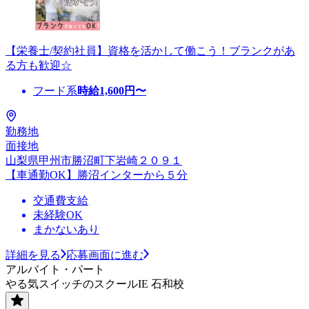
【栄養士/契約社員】資格を活かして働こう！ブランクがあ
る方も歓迎☆
フード系
時給
1,600
円〜
勤務地
面接地
山梨県甲州市勝沼町下岩崎２０９１
【車通勤OK】勝沼インターから５分
交通費支給
未経験OK
まかないあり
詳細を見る
応募画面に進む
アルバイト・パート
やる気スイッチのスクールIE 石和校