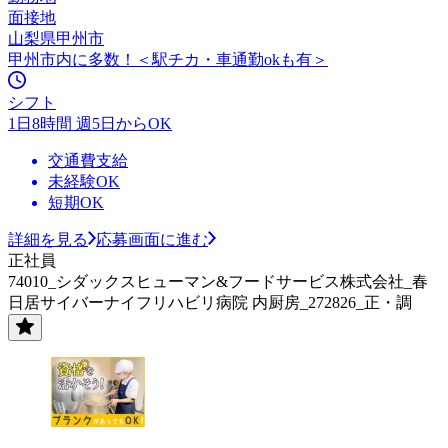
面接地
山梨県甲州市
甲州市内に多数！＜駅チカ・車通勤okも有＞
シフト
1日8時間 週5日からOK
交通費支給
未経験OK
短期OK
詳細を見る
応募画面に進む
正社員
74010_シダックスヒューマン&フードサービス株式会社_春
日居サイバーナイフリハビリ病院 内厨房_272826_正・調