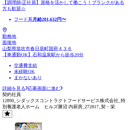
【調理師/正社員】資格を活かして働こう！ブランクがある
方も歓迎☆
フード系
月給
201,632
円〜
勤務地
面接地
山梨県笛吹市春日居町国府４３６
【車通勤OK】石和温泉駅から徒歩20分
交通費支給
未経験OK
まかないあり
詳細を見る
応募画面に進む
契約社員
12890_シダックスコントラクトフードサービス株式会社_特
別養護老人ホーム ヒルズ勝沼 内厨房_272817_契・栄