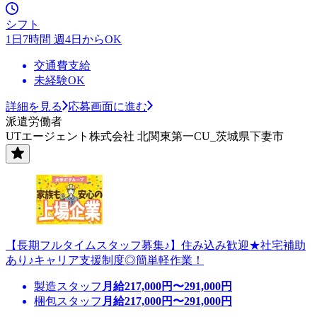
シフト
1日7時間 週4日からOK
交通費支給
未経験OK
詳細を見る
応募画面に進む
派遣労働者
UTエージェント株式会社 北関東第一CU_茨城県下妻市
【長期フルタイムスタッフ募集♪】住み込み歓迎★社宅補助
あり♪キャリア支援制度◎簡単軽作業！
製造スタッフ
月給
217,000
円〜
291,000
円
梱包スタッフ
月給
217,000
円〜
291,000
円