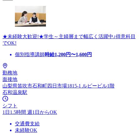
★未経験大歓迎!★学生～主婦層まで幅広く活躍中♪得意科目
でOK!
個別指導講師
時給
1,200
円〜
1,600
円
勤務地
面接地
山梨県笛吹市石和町四日市場1815-1 ルピービル1階
石和温泉駅
シフト
1日1.5時間 週1日からOK
交通費支給
未経験OK