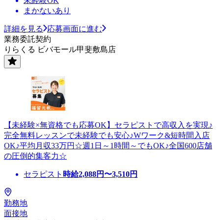
未経験OK
まかないあり
詳細を見る
応募画面に進む
業務委託契約
りらくる ビバモール甲斐敷島店
【未経験×無資格でも応募OK】セラピストで高収入を実現♪
完全無料レッスンで未経験でも安心♪Wワーク&短時間入店
OK♪平均月収33万円☆週1日～1時間～でもOK♪全国600店舗
の圧倒的集客力☆
セラピスト
時給
2,088
円〜
3,510
円
勤務地
面接地