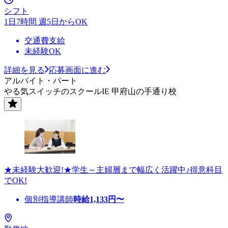
シフト
1日7時間 週5日からOK
交通費支給
未経験OK
詳細を見る
応募画面に進む
アルバイト・パート
やる気スイッチのスクールIE 甲府山の手通り校
★未経験大歓迎!★学生～主婦層まで幅広く活躍中♪得意科目
でOK!
個別指導講師
時給
1,133
円〜