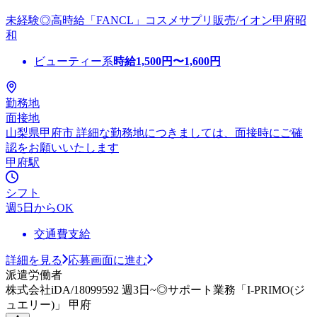
未経験◎高時給「FANCL」コスメサプリ販売/イオン甲府昭
和
ビューティー系
時給
1,500
円〜
1,600
円
勤務地
面接地
山梨県甲府市 詳細な勤務地につきましては、面接時にご確
認をお願いいたします
甲府駅
シフト
週5日からOK
交通費支給
詳細を見る
応募画面に進む
派遣労働者
株式会社iDA/18099592 週3日~◎サポート業務「I-PRIMO(ジ
ュエリー)」 甲府