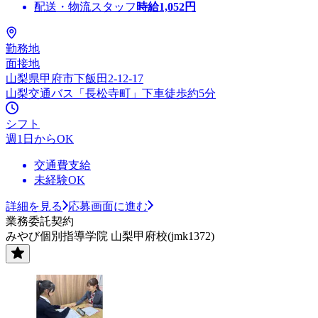
配送・物流スタッフ
時給
1,052
円
勤務地
面接地
山梨県甲府市下飯田2-12-17
山梨交通バス「長松寺町」下車徒歩約5分
シフト
週1日からOK
交通費支給
未経験OK
詳細を見る
応募画面に進む
業務委託契約
みやび個別指導学院 山梨甲府校(jmk1372)