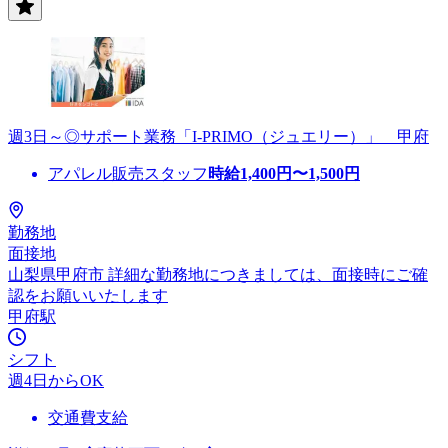
週3日～◎サポート業務「I-PRIMO（ジュエリー）」 甲府
アパレル販売スタッフ
時給
1,400
円〜
1,500
円
勤務地
面接地
山梨県甲府市 詳細な勤務地につきましては、面接時にご確
認をお願いいたします
甲府駅
シフト
週4日からOK
交通費支給