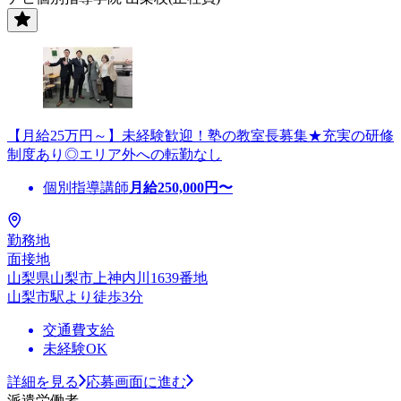
【月給25万円～】未経験歓迎！塾の教室長募集★充実の研修
制度あり◎エリア外への転勤なし
個別指導講師
月給
250,000
円〜
勤務地
面接地
山梨県山梨市上神内川1639番地
山梨市駅より徒歩3分
交通費支給
未経験OK
詳細を見る
応募画面に進む
派遣労働者