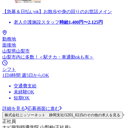
【急募＆日払いok】お散歩や身の回りのお世話メイン
老人介護施設スタッフ
時給
1,400
円〜
2,125
円
勤務地
面接地
山梨県山梨市
山梨市内に多数！＜駅チカ・車通勤okも有＞
シフト
1日8時間 週5日からOK
交通費支給
未経験OK
短期OK
詳細を見る
応募画面に進む
株式会社ニッソーネット 静岡支社/1201_6115のその他の求人を見る
正社員
ナビ個別指導学院 山梨校(正社員)