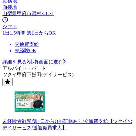
勤務地
面接地
山梨県甲府市湯村3-1-31
シフト
1日1.5時間 週1日からOK
交通費支給
未経験OK
詳細を見る
応募画面に進む
アルバイト・パート
ツクイ甲府下飯田(デイサービス)
未経験者歓迎/週1日からOK/研修あり/交通費支給【ツクイの
デイサービス/送迎職員求人】