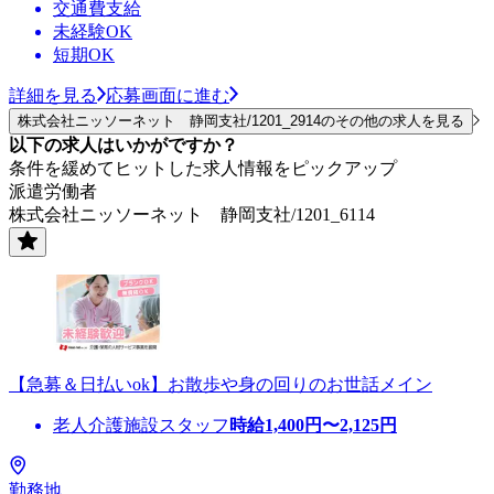
交通費支給
未経験OK
短期OK
詳細を見る
応募画面に進む
株式会社ニッソーネット 静岡支社/1201_2914のその他の求人を見る
以下の求人はいかがですか？
条件を緩めてヒットした求人情報をピックアップ
派遣労働者
株式会社ニッソーネット 静岡支社/1201_6114
【急募＆日払いok】お散歩や身の回りのお世話メイン
老人介護施設スタッフ
時給
1,400
円〜
2,125
円
勤務地