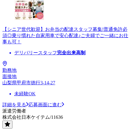
【シニア世代歓迎】お弁当の配達スタッフ募集!普通免許必
須◎乗り慣れた自家用車で安心配達♪ご夫婦でご一緒にお仕
事も可！
デリバリースタッフ
完全出来高制
勤務地
面接地
山梨県甲府市徳行3-14-27
未経験OK
詳細を見る
応募画面に進む
派遣労働者
株式会社日本ケイテム/11636