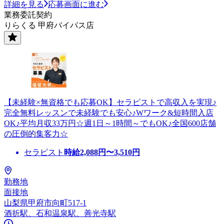
詳細を見る
応募画面に進む
業務委託契約
りらくる 甲府バイパス店
【未経験×無資格でも応募OK】セラピストで高収入を実現♪
完全無料レッスンで未経験でも安心♪Wワーク&短時間入店
OK♪平均月収33万円☆週1日～1時間～でもOK♪全国600店舗
の圧倒的集客力☆
セラピスト
時給
2,088
円〜
3,510
円
勤務地
面接地
山梨県甲府市向町517-1
酒折駅、石和温泉駅、善光寺駅