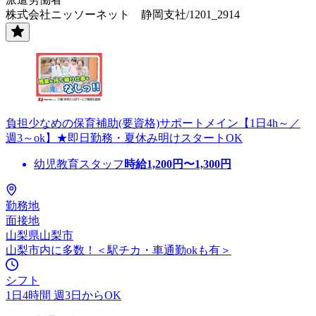
株式会社ニッソーネット 静岡支社/1201_2914
負担少なめの保育補助(要資格)サポートメイン【1日4h～／
週3～ok】★即日勤務・夏休み明けスタートOK
幼児教育スタッフ
時給
1,200
円〜
1,300
円
勤務地
面接地
山梨県山梨市
山梨市内に多数！＜駅チカ・車通勤okも有＞
シフト
1日4時間 週3日からOK