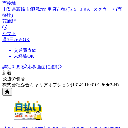
面接地
山梨県韮崎市(勤務地) 甲府市徳行2-5-13 KAI-スクウェア(面
接地)
韮崎駅
シフト
週5日からOK
交通費支給
未経験OK
詳細を見る
応募画面に進む
新着
派遣労働者
株式会社綜合キャリアオプション(1314GH0810G36★2-N)