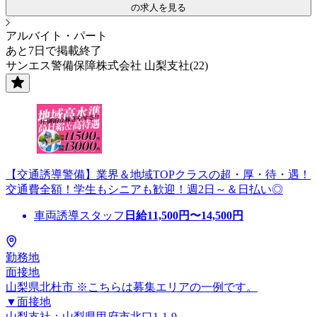
の求人を見る
アルバイト・パート
あと7日で掲載終了
サンエス警備保障株式会社 山梨支社(22)
【交通誘導警備】業界＆地域TOPクラスの超・厚・待・遇！
交通費全額！学生もシニアも歓迎！週2日～＆日払い◎
車両誘導スタッフ
日給
11,500
円〜
14,500
円
勤務地
面接地
山梨県北杜市 ※こちらは募集エリアの一例です。
▼面接地
山梨支社：山梨県甲府市北口1-1-9