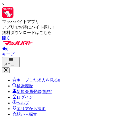
×
マッハバイトアプリ
アプリでお得にバイト探し！
無料ダウンロードはこちら
開く
0
キープ
メニュー
キープした求人を見る
0
検索履歴
新規会員登録(無料)
ログイン
ヘルプ
エリアから探す
駅から探す