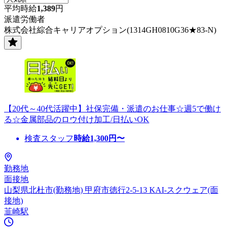
平均時給
1,389
円
派遣労働者
株式会社綜合キャリアオプション(1314GH0810G36★83-N)
【20代～40代活躍中】社保完備・派遣のお仕事☆週5で働け
る☆金属部品のロウ付け加工/日払いOK
検査スタッフ
時給
1,300
円〜
勤務地
面接地
山梨県北杜市(勤務地) 甲府市徳行2-5-13 KAI-スクウェア(面
接地)
韮崎駅