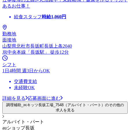
あるお仕事！
給食スタッフ
時給
1,060
円
勤務地
面接地
山梨県北杜市長坂町長坂上条2040
JR中央本線「長坂駅」 徒歩12分
シフト
1日4時間 週3日からOK
交通費支給
未経験OK
詳細を見る
応募画面に進む
調理補助_㈱キッツ長坂工場_7548（アルバイト・パート）のその他の
求人を見る
アルバイト・パート
auショップ長坂