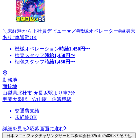
＼未経験から正社員デビュー★／#機械オペレーター#単身寮
あり#車通勤OK
機械オペレーション
時給
1,450
円〜
検査スタッフ
時給
1,450
円〜
梱包スタッフ
時給
1,450
円〜
勤務地
面接地
山梨県北杜市 ★長坂駅より車7分
甲斐大泉駅、穴山駅、信濃境駅
交通費支給
未経験OK
詳細を見る
応募画面に進む
日本マニュファクチャリングサービス株式会社02/nito250308のその他