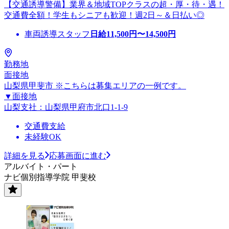
【交通誘導警備】業界＆地域TOPクラスの超・厚・待・遇！
交通費全額！学生もシニアも歓迎！週2日～＆日払い◎
車両誘導スタッフ
日給
11,500
円〜
14,500
円
勤務地
面接地
山梨県甲斐市 ※こちらは募集エリアの一例です。
▼面接地
山梨支社：山梨県甲府市北口1-1-9
交通費支給
未経験OK
詳細を見る
応募画面に進む
アルバイト・パート
ナビ個別指導学院 甲斐校