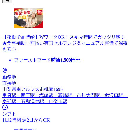
【夜勤で高時給】WワークOK！スキマ時間でガッツリ稼ぐ
★食事補助・前払い有◎セルフレジ＆マニュアル完備で深夜
も安心
ファーストフード
時給
1,500
円〜
勤務地
面接地
山梨県南アルプス市桃園1695
甲府駅、竜王駅、塩崎駅、韮崎駅、市川大門駅、鰍沢口駅、
身延駅、石和温泉駅、山梨市駅
シフト
1日2時間 週2日からOK