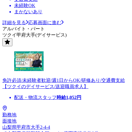
未経験OK
まかないあり
詳細を見る
応募画面に進む
アルバイト・パート
ツクイ甲府大手(デイサービス)
免許必須/未経験者歓迎/週1日からOK/研修あり/交通費支給
【ツクイのデイサービス/送迎職員求人】
配送・物流スタッフ
時給
1,052
円
勤務地
面接地
山梨県甲府市大手2-4-4