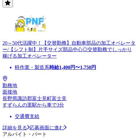
20～50代活躍中！【交替勤務】自動車部品の加工オペレータ
ー/【シフト制】片手サイズ部品中心◎交替勤務でしっかり
稼げる加工オペレーター
軽作業・製造系
時給
1,400
円〜
1,750
円
勤務地
面接地
長野県諏訪郡富士見町富士見
すずらんの里駅から車で3分
交通費支給
詳細を見る
応募画面に進む
アルバイト・パート