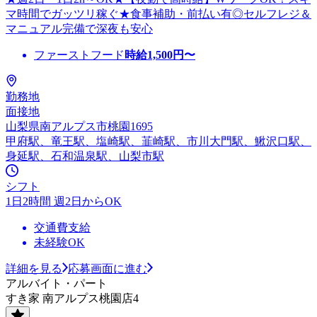
マ時間でガッツリ稼ぐ★食事補助・前払い有◎セルフレジ＆
マニュアル完備で深夜も安心
ファーストフード
時給
1,500
円〜
勤務地
面接地
山梨県南アルプス市桃園1695
甲府駅、竜王駅、塩崎駅、韮崎駅、市川大門駅、鰍沢口駅、
身延駅、石和温泉駅、山梨市駅
シフト
1日2時間 週2日からOK
交通費支給
未経験OK
詳細を見る
応募画面に進む
アルバイト・パート
すき家 南アルプス桃園店4