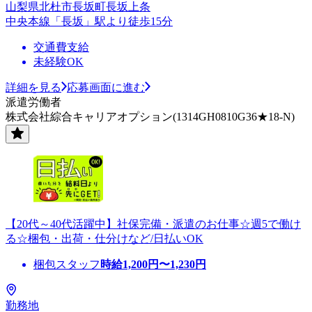
山梨県北杜市長坂町長坂上条
中央本線「長坂」駅より徒歩15分
交通費支給
未経験OK
詳細を見る
応募画面に進む
派遣労働者
株式会社綜合キャリアオプション(1314GH0810G36★18-N)
【20代～40代活躍中】社保完備・派遣のお仕事☆週5で働け
る☆梱包・出荷・仕分けなど/日払いOK
梱包スタッフ
時給
1,200
円〜
1,230
円
勤務地