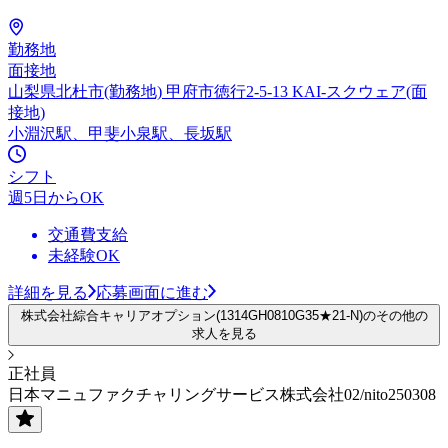
勤務地
面接地
山梨県北杜市(勤務地) 甲府市徳行2-5-13 KAI-スクウェア(面
接地)
小淵沢駅、甲斐小泉駅、長坂駅
シフト
週5日からOK
交通費支給
未経験OK
詳細を見る
応募画面に進む
株式会社綜合キャリアオプション(1314GH0810G35★21-N)のその他の
求人を見る
正社員
日本マニュファクチャリングサービス株式会社02/nito250308