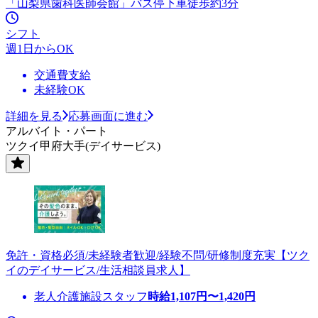
「山梨県歯科医師会館」バス停下車徒歩約3分
シフト
週1日からOK
交通費支給
未経験OK
詳細を見る
応募画面に進む
アルバイト・パート
ツクイ甲府大手(デイサービス)
免許・資格必須/未経験者歓迎/経験不問/研修制度充実【ツク
イのデイサービス/生活相談員求人】
老人介護施設スタッフ
時給
1,107
円〜
1,420
円