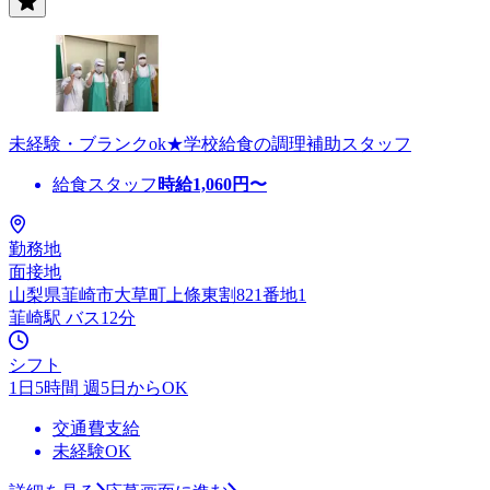
未経験・ブランクok★学校給食の調理補助スタッフ
給食スタッフ
時給
1,060
円〜
勤務地
面接地
山梨県韮崎市大草町上條東割821番地1
韮崎駅 バス12分
シフト
1日5時間 週5日からOK
交通費支給
未経験OK