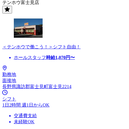
テンホウ富士見店
＜テンホウで働こう！＞シフト自由！
ホールスタッフ
時給
1,070
円〜
勤務地
面接地
長野県諏訪郡富士見町富士見2214
シフト
1日2時間 週1日からOK
交通費支給
未経験OK