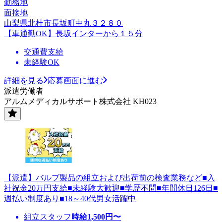
勤務地
面接地
山梨県北杜市長坂町中丸３２８０
【車通勤OK】長坂インターから１５分
交通費支給
未経験OK
詳細を見る
応募画面に進む
派遣労働者
アルムメディカルサポート株式会社 KH023
【派遣】バルブ製品の組立および出荷前の検査業務など■入
社祝金20万円支給■未経験大歓迎■学歴不問■年間休日126日■
週払い制度あり■18～40代男女活躍中
組立スタッフ
時給
1,500
円〜