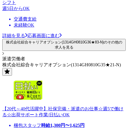
シフト
週5日からOK
交通費支給
未経験OK
詳細を見る
応募画面に進む
株式会社綜合キャリアオプション(1314GH0810G36★83-N)のその他の
求人を見る
派遣労働者
株式会社綜合キャリアオプション(1314GH0810G35★21-N)
【20代～40代活躍中】社保完備・派遣のお仕事☆週5で働け
る☆出荷サポート作業/日払いOK
梱包スタッフ
時給
1,300
円〜
1,625
円