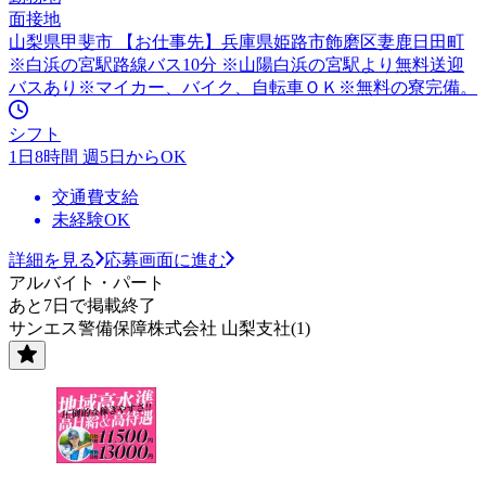
面接地
山梨県甲斐市 【お仕事先】兵庫県姫路市飾磨区妻鹿日田町
※白浜の宮駅路線バス10分 ※山陽白浜の宮駅より無料送迎
バスあり※マイカー、バイク、自転車ＯＫ※無料の寮完備。
シフト
1日8時間 週5日からOK
交通費支給
未経験OK
詳細を見る
応募画面に進む
アルバイト・パート
あと7日で掲載終了
サンエス警備保障株式会社 山梨支社(1)