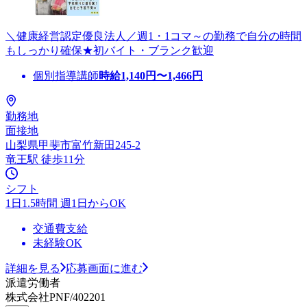
＼健康経営認定優良法人／週1・1コマ～の勤務で自分の時間
もしっかり確保★初バイト・ブランク歓迎
個別指導講師
時給
1,140
円〜
1,466
円
勤務地
面接地
山梨県甲斐市富竹新田245-2
竜王駅 徒歩11分
シフト
1日1.5時間 週1日からOK
交通費支給
未経験OK
詳細を見る
応募画面に進む
派遣労働者
株式会社PNF/402201