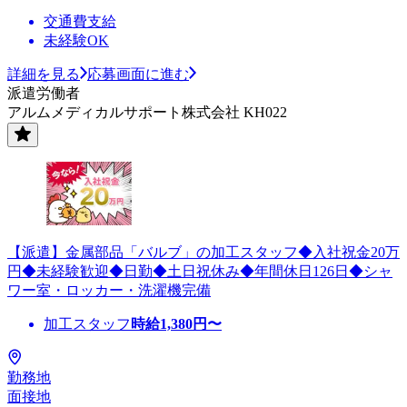
交通費支給
未経験OK
詳細を見る
応募画面に進む
派遣労働者
アルムメディカルサポート株式会社 KH022
【派遣】金属部品「バルブ」の加工スタッフ◆入社祝金20万
円◆未経験歓迎◆日勤◆土日祝休み◆年間休日126日◆シャ
ワー室・ロッカー・洗濯機完備
加工スタッフ
時給
1,380
円〜
勤務地
面接地