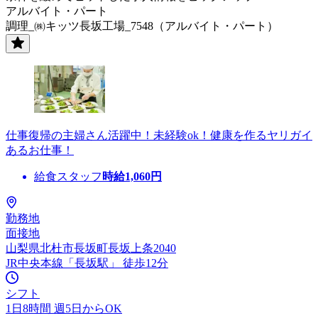
アルバイト・パート
調理_㈱キッツ長坂工場_7548（アルバイト・パート）
仕事復帰の主婦さん活躍中！未経験ok！健康を作るヤリガイ
あるお仕事！
給食スタッフ
時給
1,060
円
勤務地
面接地
山梨県北杜市長坂町長坂上条2040
JR中央本線「長坂駅」 徒歩12分
シフト
1日8時間 週5日からOK