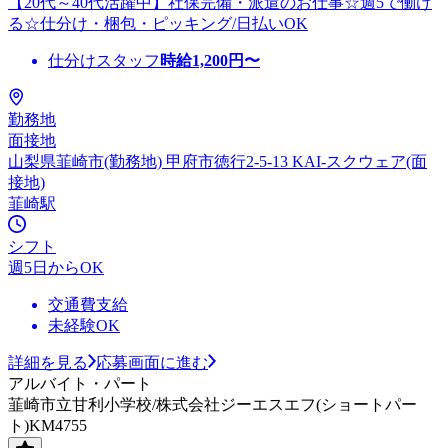
【20代～40代活躍中】社保完備・派遣のお仕事☆週5で働け
る☆仕分け・梱包・ピッキング/日払いOK
仕分けスタッフ
時給
1,200
円〜
勤務地
面接地
山梨県韮崎市(勤務地) 甲府市徳行2-5-13 KAI-スクウェア(面
接地)
韮崎駅
シフト
週5日からOK
交通費支給
未経験OK
詳細を見る
応募画面に進む
アルバイト・パート
韮崎市立甘利小学校/株式会社ジーエスエフ(ショートパー
ト)KM4755