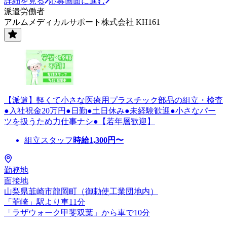
詳細を見る
応募画面に進む
派遣労働者
アルムメディカルサポート株式会社 KH161
【派遣】軽くて小さな医療用プラスチック部品の組立・検査
●入社祝金20万円●日勤●土日休み●未経験歓迎●小さなパー
ツを扱うため力仕事ナシ●【若年層歓迎】
組立スタッフ
時給
1,300
円〜
勤務地
面接地
山梨県韮崎市龍岡町（御勅使工業団地内）
「韮崎」駅より車11分
「ラザウォーク甲斐双葉」から車で10分