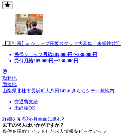
【正社員】auショップ長坂スタッフ大募集 未経験歓迎
携帯ショップ
月給
205,000
円〜
230,000
円
受付
月給
205,000
円〜
230,000
円
勤務地
面接地
山梨県北杜市長坂町大八田147-6 きららシティ敷地内
交通費支給
未経験OK
詳細を見る
応募画面に進む
以下の求人はいかがですか？
条件を緩めてヒットした求人情報をピックアップ