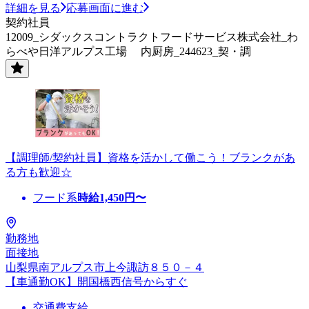
詳細を見る
応募画面に進む
契約社員
12009_シダックスコントラクトフードサービス株式会社_わ
らべや日洋アルプス工場 内厨房_244623_契・調
【調理師/契約社員】資格を活かして働こう！ブランクがあ
る方も歓迎☆
フード系
時給
1,450
円〜
勤務地
面接地
山梨県南アルプス市上今諏訪８５０－４
【車通勤OK】開国橋西信号からすぐ
交通費支給