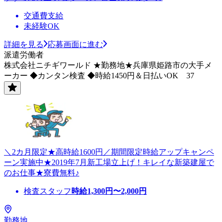
交通費支給
未経験OK
詳細を見る
応募画面に進む
派遣労働者
株式会社ニチギワールド ★勤務地★兵庫県姫路市の大手メ
ーカー ◆カンタン検査 ◆時給1450円＆日払いOK 37
＼2カ月限定★高時給1600円／期間限定時給アップキャンペ
ーン実施中★2019年7月新工場立上げ！キレイな新築建屋で
のお仕事★寮費無料♪
検査スタッフ
時給
1,300
円〜
2,000
円
勤務地