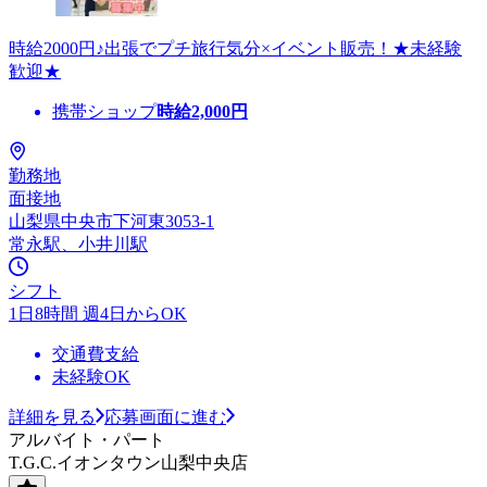
時給2000円♪出張でプチ旅行気分×イベント販売！★未経験
歓迎★
携帯ショップ
時給
2,000
円
勤務地
面接地
山梨県中央市下河東3053-1
常永駅、小井川駅
シフト
1日8時間 週4日からOK
交通費支給
未経験OK
詳細を見る
応募画面に進む
アルバイト・パート
T.G.C.イオンタウン山梨中央店