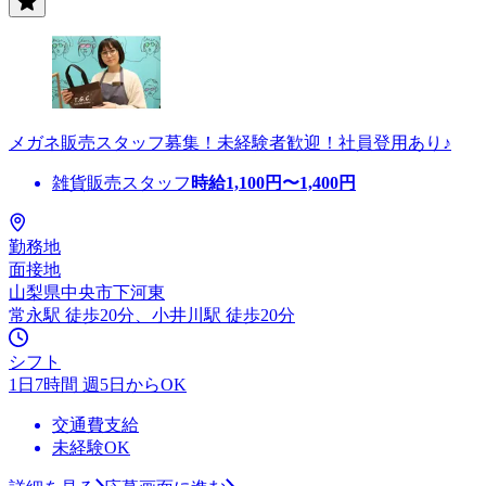
メガネ販売スタッフ募集！未経験者歓迎！社員登用あり♪
雑貨販売スタッフ
時給
1,100
円〜
1,400
円
勤務地
面接地
山梨県中央市下河東
常永駅 徒歩20分、小井川駅 徒歩20分
シフト
1日7時間 週5日からOK
交通費支給
未経験OK