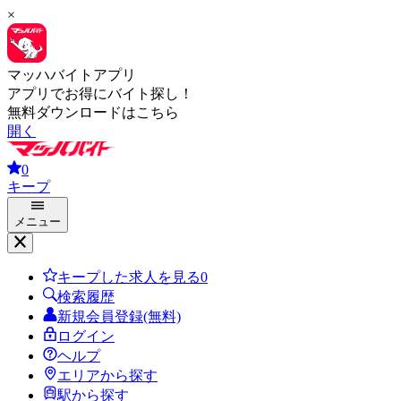
×
マッハバイトアプリ
アプリでお得にバイト探し！
無料ダウンロードはこちら
開く
0
キープ
メニュー
キープした求人を見る
0
検索履歴
新規会員登録(無料)
ログイン
ヘルプ
エリアから探す
駅から探す