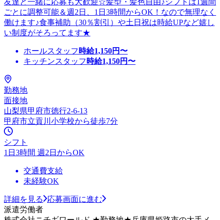
友達と一緒に応募も大歓迎☆髪型・髪色自由♪シフトは1週間
ごとに調整可能＆週2日、1日3時間からOK！なので無理なく
働けます♪食事補助（30％割引）や土日祝は時給UPなど嬉し
い制度がそろってます★
ホールスタッフ
時給
1,150
円〜
キッチンスタッフ
時給
1,150
円〜
勤務地
面接地
山梨県甲府市徳行2-6-13
甲府市立貢川小学校から徒歩7分
シフト
1日3時間 週2日からOK
交通費支給
未経験OK
詳細を見る
応募画面に進む
派遣労働者
株式会社ニチギワールド ★勤務地★兵庫県姫路市の大手メ