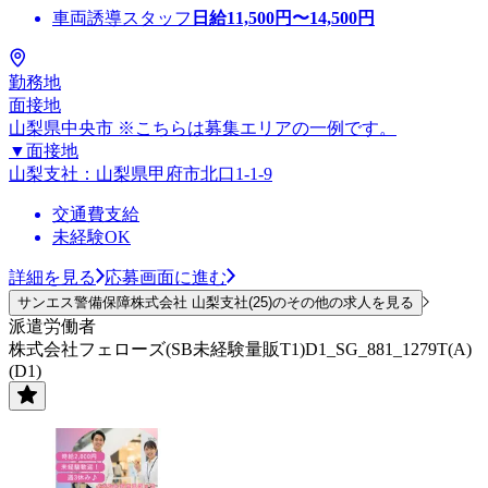
車両誘導スタッフ
日給
11,500
円〜
14,500
円
勤務地
面接地
山梨県中央市 ※こちらは募集エリアの一例です。
▼面接地
山梨支社：山梨県甲府市北口1-1-9
交通費支給
未経験OK
詳細を見る
応募画面に進む
サンエス警備保障株式会社 山梨支社(25)のその他の求人を見る
派遣労働者
株式会社フェローズ(SB未経験量販T1)D1_SG_881_1279T(A)
(D1)