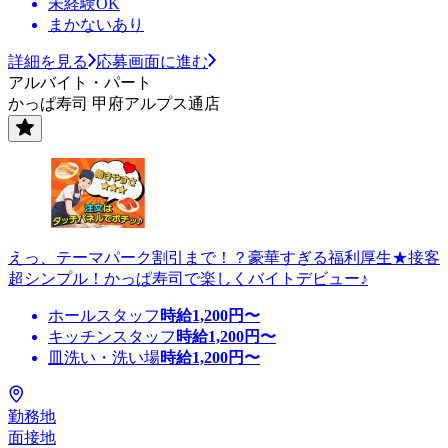
未経験OK
まかないあり
詳細を見る
応募画面に進む
アルバイト・パート
かっぱ寿司 甲府アルプス通店
えっ、テーマパーク割引まで！？豪華すぎる福利厚生★接客
超シンプル！かっぱ寿司で楽しくバイトデビュー♪
ホールスタッフ
時給
1,200
円〜
キッチンスタッフ
時給
1,200
円〜
皿洗い・洗い場
時給
1,200
円〜
勤務地
面接地