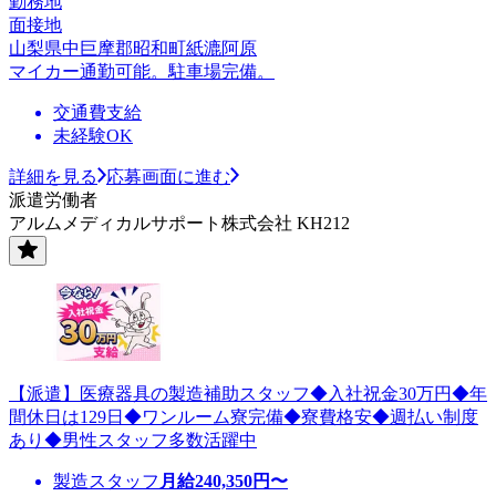
勤務地
面接地
山梨県中巨摩郡昭和町紙漉阿原
マイカー通勤可能。駐車場完備。
交通費支給
未経験OK
詳細を見る
応募画面に進む
派遣労働者
アルムメディカルサポート株式会社 KH212
【派遣】医療器具の製造補助スタッフ◆入社祝金30万円◆年
間休日は129日◆ワンルーム寮完備◆寮費格安◆週払い制度
あり◆男性スタッフ多数活躍中
製造スタッフ
月給
240,350
円〜