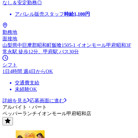
なし＆安定勤務◎
アパレル販売スタッフ
時給
1,100
円
勤務地
面接地
山梨県中巨摩郡昭和町飯喰1505-1 イオンモール甲府昭和3F
常永駅 徒歩12分、甲府駅 バス30分
シフト
1日4時間 週4日からOK
交通費支給
未経験OK
詳細を見る
応募画面に進む
アルバイト・パート
ペッパーランチイオンモール甲府昭和店