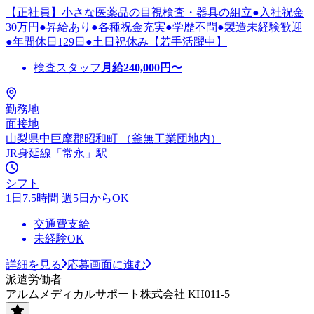
【正社員】小さな医薬品の目視検査・器具の組立●入社祝金
30万円●昇給あり●各種祝金充実●学歴不問●製造未経験歓迎
●年間休日129日●土日祝休み【若手活躍中】
検査スタッフ
月給
240,000
円〜
勤務地
面接地
山梨県中巨摩郡昭和町 （釜無工業団地内）
JR身延線「常永」駅
シフト
1日7.5時間 週5日からOK
交通費支給
未経験OK
詳細を見る
応募画面に進む
派遣労働者
アルムメディカルサポート株式会社 KH011-5