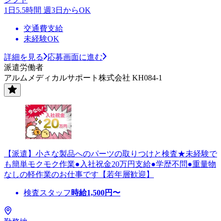
1日5.5時間 週3日からOK
交通費支給
未経験OK
詳細を見る
応募画面に進む
派遣労働者
アルムメディカルサポート株式会社 KH084-1
【派遣】小さな製品へのパーツの取りつけと検査★未経験で
も簡単モクモク作業●入社祝金20万円支給●学歴不問●重量物
なしの軽作業のお仕事です【若年層歓迎】
検査スタッフ
時給
1,500
円〜