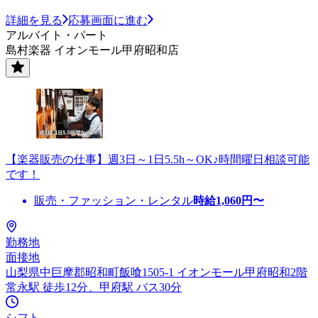
詳細を見る
応募画面に進む
アルバイト・パート
島村楽器 イオンモール甲府昭和店
【楽器販売の仕事】週3日～1日5.5h～OK♪時間曜日相談可能
です！
販売・ファッション・レンタル
時給
1,060
円〜
勤務地
面接地
山梨県中巨摩郡昭和町飯喰1505-1 イオンモール甲府昭和2階
常永駅 徒歩12分、甲府駅 バス30分
シフト