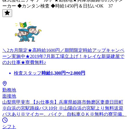
ーカー ◆カンタン検査 ◆時給1450円＆日払いOK 37
＼2カ月限定★高時給1600円／期間限定時給アップキャンペ
ーン実施中★2019年7月新工場立上げ！キレイな新築建屋で
のお仕事★寮費無料♪
検査スタッフ
時給
1,300
円〜
2,000
円
勤務地
面接地
山梨県甲斐市 【お仕事先】兵庫県姫路市飾磨区妻鹿日田町
※白浜の宮駅路線バス10分 ※山陽白浜の宮駅より無料送迎
バスあり※マイカー、バイク、自転車ＯＫ※無料の寮完備。
シフト