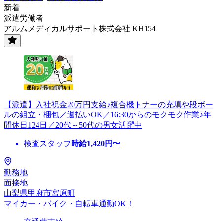
新着
派遣労働者
アルムメディカルサポート株式会社 KH154
【派遣】入社祝金20万円支給♪複合機トナーの充填や段ボー
ルの組立・梱包／週払いOK／16:30からのモクモク作業♪年
間休日124日／20代～50代の男女活躍中
検査スタッフ
時給
1,420
円〜
勤務地
面接地
山梨県甲府市宮原町
マイカー・バイク・自転車通勤OK！