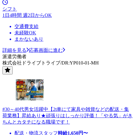
シフト
1日4時間 週2日からOK
交通費支給
未経験OK
まかないあり
詳細を見る
応募画面に進む
派遣労働者
株式会社ドライブトライブ/DR:YP010-01-MH
#30～40代男女活躍中【2t車にて家具や雑貨などの配送・集
荷業務】昇給あり★頑張りはしっかり評価！「やる気」がき
ちんとカタチになる職場です！
配送・物流スタッフ
時給
1,650
円〜