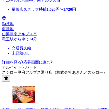
／20～30代活躍中／南アルプス市
量販店スタッフ
時給
1,620
円〜
1,720
円
勤務地
面接地
山梨県南アルプス市
竜王駅から車で14分
交通費支給
未経験OK
詳細を見る
応募画面に進む
アルバイト・パート
スシロー甲府アルプス通り店（株式会社あきんどスシロー）