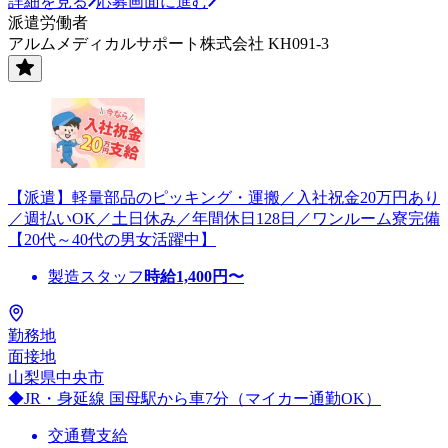
詳細を見る
応募画面に進む
派遣労働者
アルムメディカルサポート株式会社 KH091-3
【派遣】軽量部品のピッキング・運搬／入社祝金20万円あり
／週払いOK／土日休み／年間休日128日／ワンルーム寮完備
【20代～40代の男女活躍中】
製造スタッフ
時給
1,400
円〜
勤務地
面接地
山梨県中央市
◆JR・身延線 国母駅から車7分（マイカー通勤OK）
交通費支給