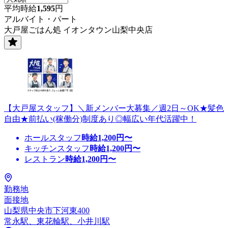
平均時給
1,595
円
アルバイト・パート
大戸屋ごはん処 イオンタウン山梨中央店
【大戸屋スタッフ】＼新メンバー大募集／週2日～OK★髪色
自由★前払い(稼働分)制度あり◎幅広い年代活躍中！
ホールスタッフ
時給
1,200
円〜
キッチンスタッフ
時給
1,200
円〜
レストラン
時給
1,200
円〜
勤務地
面接地
山梨県中央市下河東400
常永駅、東花輪駅、小井川駅