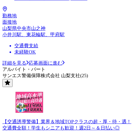
勤務地
面接地
山梨県中央市山之神
小井川駅、東花輪駅、甲府駅
交通費支給
未経験OK
詳細を見る
応募画面に進む
アルバイト・パート
サンエス警備保障株式会社 山梨支社(25)
【交通誘導警備】業界＆地域TOPクラスの超・厚・待・遇！
交通費全額！学生もシニアも歓迎！週2日～＆日払い◎