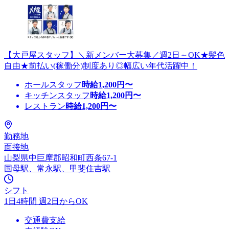
【大戸屋スタッフ】＼新メンバー大募集／週2日～OK★髪色
自由★前払い(稼働分)制度あり◎幅広い年代活躍中！
ホールスタッフ
時給
1,200
円〜
キッチンスタッフ
時給
1,200
円〜
レストラン
時給
1,200
円〜
勤務地
面接地
山梨県中巨摩郡昭和町西条67-1
国母駅、常永駅、甲斐住吉駅
シフト
1日4時間 週2日からOK
交通費支給