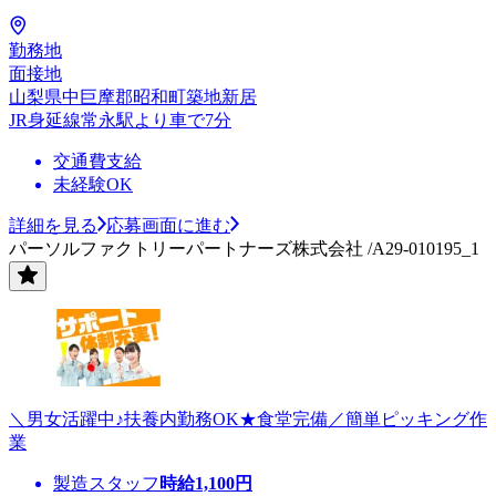
勤務地
面接地
山梨県中巨摩郡昭和町築地新居
JR身延線常永駅より車で7分
交通費支給
未経験OK
詳細を見る
応募画面に進む
パーソルファクトリーパートナーズ株式会社 /A29-010195_1
＼男女活躍中♪扶養内勤務OK★食堂完備／簡単ピッキング作
業
製造スタッフ
時給
1,100
円