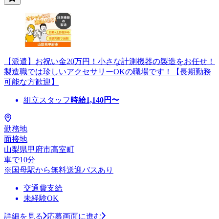
【派遣】お祝い金20万円！小さな計測機器の製造をお任せ！
製造職では珍しいアクセサリーOKの職場です！【長期勤務
可能な方歓迎】
組立スタッフ
時給
1,140
円〜
勤務地
面接地
山梨県甲府市高室町
車で10分
※国母駅から無料送迎バスあり
交通費支給
未経験OK
詳細を見る
応募画面に進む