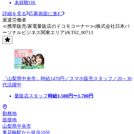
未経験OK
詳細を見る
応募画面に進む
派遣労働者
≪携帯販売/家電量販店のドコモコーナー≫(株式会社日本パ
ーソナルビジネス関東エリア)/KT02_00713
「山梨県中央市」時給1470円／スマホ販売スタッフ／20～30
代活躍中
量販店スタッフ
時給
1,500
円〜
1,700
円
勤務地
面接地
山梨県中央市
東花輪駅から徒歩10分