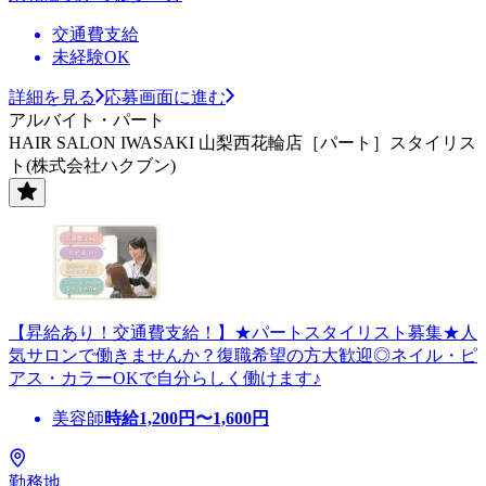
交通費支給
未経験OK
詳細を見る
応募画面に進む
アルバイト・パート
HAIR SALON IWASAKI 山梨西花輪店［パート］スタイリス
ト(株式会社ハクブン)
【昇給あり！交通費支給！】★パートスタイリスト募集★人
気サロンで働きませんか？復職希望の方大歓迎◎ネイル・ピ
アス・カラーOKで自分らしく働けます♪
美容師
時給
1,200
円〜
1,600
円
勤務地