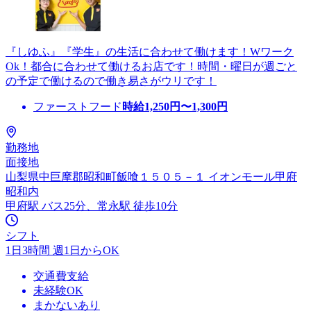
『しゆふ』『学生』の生活に合わせて働けます！Wワーク
Ok！都合に合わせて働けるお店です！時間・曜日が週ごと
の予定で働けるので働き易さがウリです！
ファーストフード
時給
1,250
円〜
1,300
円
勤務地
面接地
山梨県中巨摩郡昭和町飯喰１５０５－１ イオンモール甲府
昭和内
甲府駅 バス25分、常永駅 徒歩10分
シフト
1日3時間 週1日からOK
交通費支給
未経験OK
まかないあり