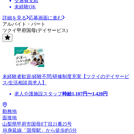
交通費支給
未経験OK
詳細を見る
応募画面に進む
アルバイト・パート
ツクイ甲府国母(デイサービス)
未経験者歓迎/経験不問/研修制度充実【ツクイのデイサービ
ス/生活相談員求人】
老人介護施設スタッフ
時給
1,107
円〜
1,420
円
勤務地
面接地
山梨県甲府市国母8丁目21番25号
JR身延線「国母駅」から徒歩約5分