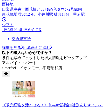
面接地
山梨県中央市西花輪3483 ゆめ色タウン2号館内
東花輪駅 徒歩12分、小井川駅 徒歩17分、甲府駅
シフト
1日3時間 週1日からOK
交通費支給
詳細を見る
応募画面に進む
以下の求人はいかがですか？
条件を緩めてヒットした求人情報をピックアップ
アルバイト・パート
aimerfeel イオンモール甲府昭和店
《販売経験を活かせる！》賞与×報奨金×社割あり★ノルマ