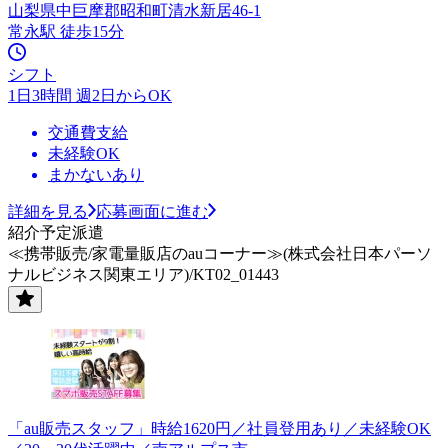
山梨県中巨摩郡昭和町清水新居46-1
常永駅 徒歩15分
シフト
1日3時間 週2日からOK
交通費支給
未経験OK
まかないあり
詳細を見る
応募画面に進む
紹介予定派遣
≪携帯販売/家電量販店のauコーナー≫(株式会社日本パーソ
ナルビジネス関東エリア)/KT02_01443
「au販売スタッフ」時給1620円／社員登用あり／未経験OK