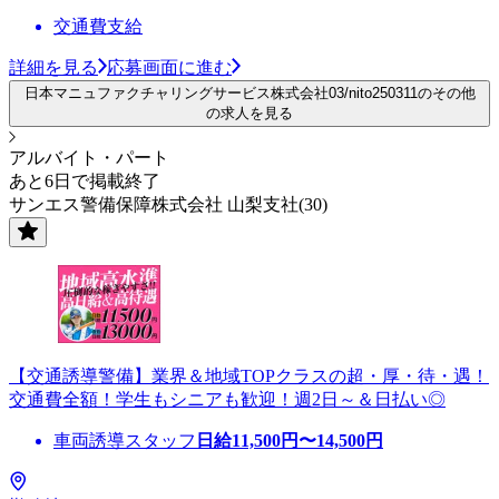
交通費支給
詳細を見る
応募画面に進む
日本マニュファクチャリングサービス株式会社03/nito250311のその他
の求人を見る
アルバイト・パート
あと6日で掲載終了
サンエス警備保障株式会社 山梨支社(30)
【交通誘導警備】業界＆地域TOPクラスの超・厚・待・遇！
交通費全額！学生もシニアも歓迎！週2日～＆日払い◎
車両誘導スタッフ
日給
11,500
円〜
14,500
円