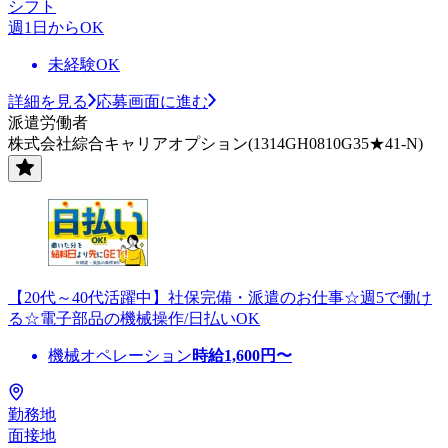
シフト
週1日からOK
未経験OK
詳細を見る
応募画面に進む
派遣労働者
株式会社綜合キャリアオプション(1314GH0810G35★41-N)
【20代～40代活躍中】社保完備・派遣のお仕事☆週5で働け
る☆電子部品の機械操作/日払いOK
機械オペレーション
時給
1,600
円〜
勤務地
面接地