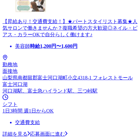
【昇給あり！交通費支給！】★パートスタイリスト募集★人
気サロンで働きませんか？復職希望の方大歓迎◎ネイル・ピ
アス・カラーOKで自分らしく働けます♪
美容師
時給
1,200
円〜
1,600
円
勤務地
面接地
山梨県南都留郡富士河口湖町小立4318-1 フォレストモール
富士河口湖
河口湖駅、富士急ハイランド駅、三つ峠駅
シフト
1日3時間 週1日からOK
交通費支給
詳細を見る
応募画面に進む