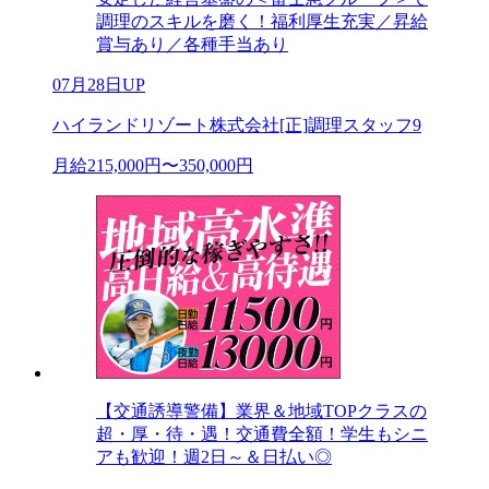
調理のスキルを磨く！福利厚生充実／昇給
賞与あり／各種手当あり
07月28日UP
ハイランドリゾート株式会社[正]調理スタッフ9
月給215,000円〜350,000円
【交通誘導警備】業界＆地域TOPクラスの
超・厚・待・遇！交通費全額！学生もシニ
アも歓迎！週2日～＆日払い◎