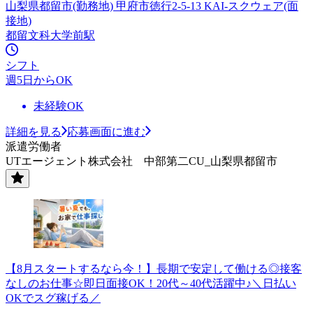
山梨県都留市(勤務地) 甲府市徳行2-5-13 KAI-スクウェア(面
接地)
都留文科大学前駅
シフト
週5日からOK
未経験OK
詳細を見る
応募画面に進む
派遣労働者
UTエージェント株式会社 中部第二CU_山梨県都留市
【8月スタートするなら今！】長期で安定して働ける◎接客
なしのお仕事☆即日面接OK！20代～40代活躍中♪＼日払い
OKでスグ稼げる／