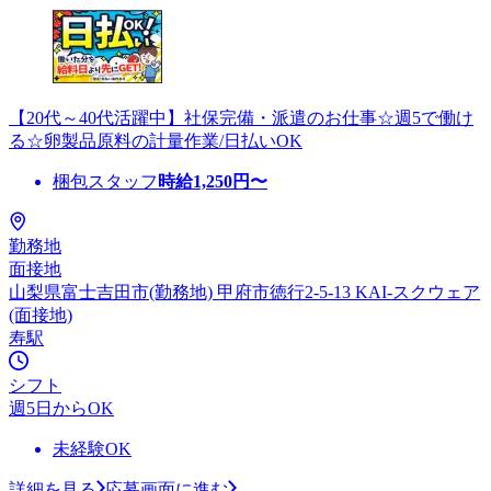
【20代～40代活躍中】社保完備・派遣のお仕事☆週5で働け
る☆卵製品原料の計量作業/日払いOK
梱包スタッフ
時給
1,250
円〜
勤務地
面接地
山梨県富士吉田市(勤務地) 甲府市徳行2-5-13 KAI-スクウェア
(面接地)
寿駅
シフト
週5日からOK
未経験OK
詳細を見る
応募画面に進む