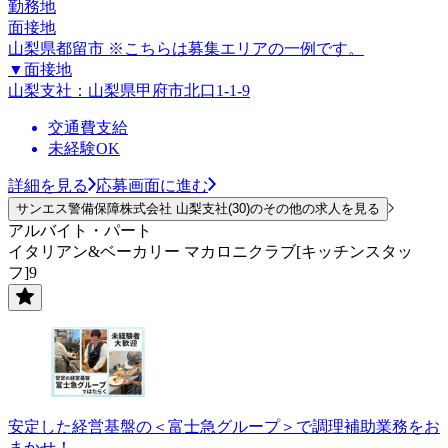
勤務地
面接地
山梨県都留市 ※こちらは募集エリアの一例です。
▼面接地
山梨支社：山梨県甲府市北口1-1-9
交通費支給
未経験OK
詳細を見る
応募画面に進む
サンエス警備保障株式会社 山梨支社(30)のその他の求人を見る
アルバイト・パート
イタリアン&ベーカリー マカロニクラブ[キッチンスタッ
フ]9
安定した経営基盤の＜富士急グループ＞で調理補助業務をお
まかせ！