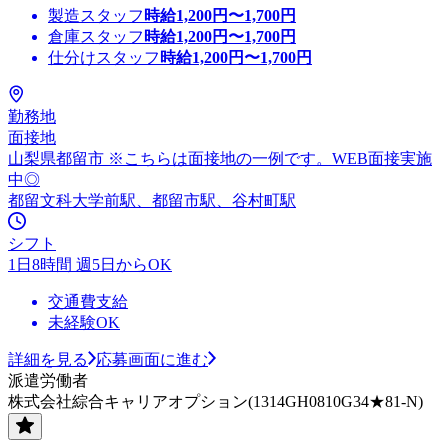
製造スタッフ
時給
1,200
円〜
1,700
円
倉庫スタッフ
時給
1,200
円〜
1,700
円
仕分けスタッフ
時給
1,200
円〜
1,700
円
勤務地
面接地
山梨県都留市 ※こちらは面接地の一例です。WEB面接実施
中◎
都留文科大学前駅、都留市駅、谷村町駅
シフト
1日8時間 週5日からOK
交通費支給
未経験OK
詳細を見る
応募画面に進む
派遣労働者
株式会社綜合キャリアオプション(1314GH0810G34★81-N)