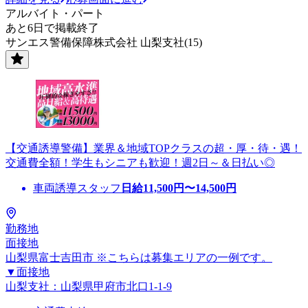
アルバイト・パート
あと6日で掲載終了
サンエス警備保障株式会社 山梨支社(15)
【交通誘導警備】業界＆地域TOPクラスの超・厚・待・遇！
交通費全額！学生もシニアも歓迎！週2日～＆日払い◎
車両誘導スタッフ
日給
11,500
円〜
14,500
円
勤務地
面接地
山梨県富士吉田市 ※こちらは募集エリアの一例です。
▼面接地
山梨支社：山梨県甲府市北口1-1-9