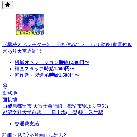
《機械オペレーター》土日祝休みでメリハリ勤務♪家電付き
寮あり★車通勤◎
機械オペレーション
時給
1,500
円〜
検査スタッフ
時給
1,500
円〜
軽作業・製造系
時給
1,500
円〜
勤務地
面接地
山梨県都留市 ★富士急行線・都留市駅より車5分
都留文科大学前駅、十日市場(山梨)駅、禾生駅
交通費支給
詳細を見る
応募画面に進む