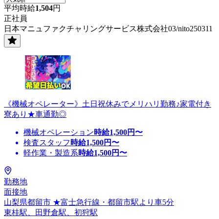
平均時給
1,504
円
正社員
日本マニュファクチャリングサービス株式会社03/nito250311
《機械オペレーター》土日祝休みでメリハリ勤務♪家電付き
寮あり★車通勤◎
機械オペレーション
時給
1,500
円〜
検査スタッフ
時給
1,500
円〜
軽作業・製造系
時給
1,500
円〜
勤務地
面接地
山梨県都留市 ★富士急行線・都留市駅より車5分
東桂駅、田野倉駅、初狩駅