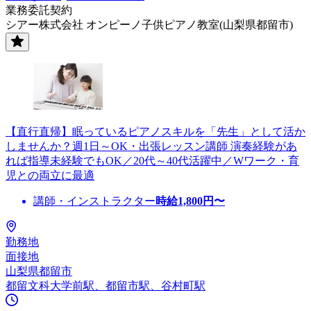
業務委託契約
シアー株式会社 オンピーノ子供ピアノ教室(山梨県都留市)
【直行直帰】眠っているピアノスキルを「先生」として活か
しませんか？週1日～OK・出張レッスン講師 演奏経験があ
れば指導未経験でもOK／20代～40代活躍中／Wワーク・育
児との両立に最適
講師・インストラクター
時給
1,800
円〜
勤務地
面接地
山梨県都留市
都留文科大学前駅、都留市駅、谷村町駅