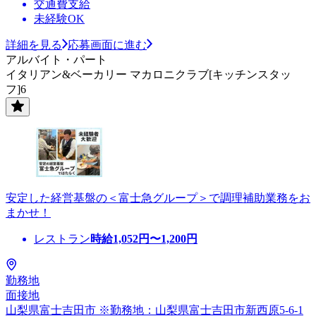
交通費支給
未経験OK
詳細を見る
応募画面に進む
アルバイト・パート
イタリアン&ベーカリー マカロニクラブ[キッチンスタッ
フ]6
安定した経営基盤の＜富士急グループ＞で調理補助業務をお
まかせ！
レストラン
時給
1,052
円〜
1,200
円
勤務地
面接地
山梨県富士吉田市 ※勤務地：山梨県富士吉田市新西原5-6-1