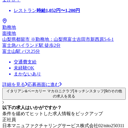
レストラン
時給
1,052
円〜
1,200
円
勤務地
面接地
山梨県都留市 ※勤務地：山梨県富士吉田市新西原5-6-1
富士急ハイランド駅 徒歩2分
富士山駅 バス25分
交通費支給
未経験OK
まかないあり
詳細を見る
応募画面に進む
イタリアン&ベーカリー マカロニクラブ[キッチンスタッフ]9のその他
の求人を見る
以下の求人はいかがですか？
条件を緩めてヒットした求人情報をピックアップ
正社員
日本マニュファクチャリングサービス株式会社02/nito250311