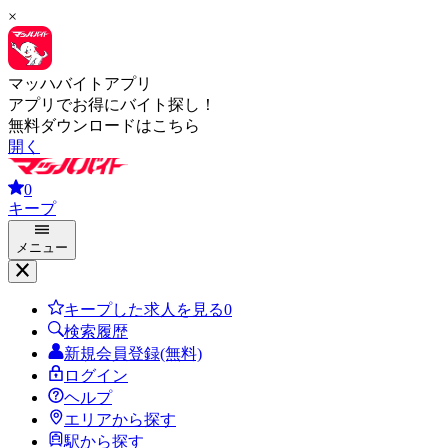
×
マッハバイトアプリ
アプリでお得にバイト探し！
無料ダウンロードはこちら
開く
0
キープ
メニュー
キープした求人を見る
0
検索履歴
新規会員登録(無料)
ログイン
ヘルプ
エリアから探す
駅から探す