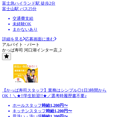
富士急ハイランド駅 徒歩2分
富士山駅 バス25分
交通費支給
未経験OK
まかないあり
詳細を見る
応募画面に進む
アルバイト・パート
かっぱ寿司 河口湖インター店_2
【かっぱ寿司スタッフ】業務はシンプル◎1日3時間から
OK！＼★!!学生歓迎!!★／選考時履歴書不要♪
ホールスタッフ
時給
1,200
円〜
キッチンスタッフ
時給
1,200
円〜
皿洗い・洗い場
時給
1,200
円〜