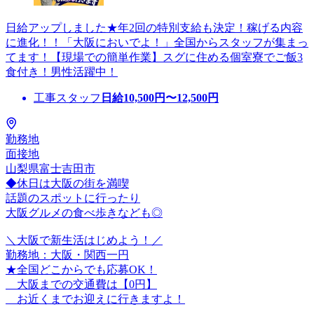
日給アップしました★年2回の特別支給も決定！稼げる内容
に進化！！「大阪においでよ！」全国からスタッフが集まっ
てます！【現場での簡単作業】スグに住める個室寮でご飯3
食付き！男性活躍中！
工事スタッフ
日給
10,500
円〜
12,500
円
勤務地
面接地
山梨県富士吉田市
◆休日は大阪の街を満喫
話題のスポットに行ったり
大阪グルメの食べ歩きなども◎
＼大阪で新生活はじめよう！／
勤務地：大阪・関西一円
★全国どこからでも応募OK！
大阪までの交通費は【0円】
お近くまでお迎えに行きますよ！