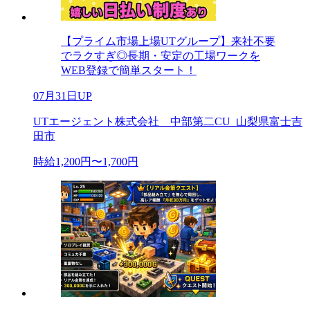
【プライム市場上場UTグループ】来社不要
でラクすぎ◎長期・安定の工場ワークを
WEB登録で簡単スタート！
07月31日UP
UTエージェント株式会社 中部第二CU_山梨県富士吉
田市
時給1,200円〜1,700円