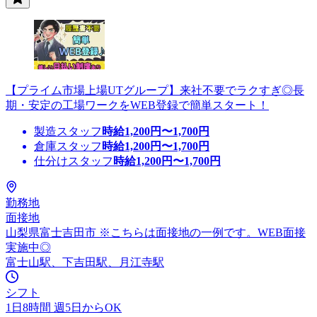
【プライム市場上場UTグループ】来社不要でラクすぎ◎長
期・安定の工場ワークをWEB登録で簡単スタート！
製造スタッフ
時給
1,200
円〜
1,700
円
倉庫スタッフ
時給
1,200
円〜
1,700
円
仕分けスタッフ
時給
1,200
円〜
1,700
円
勤務地
面接地
山梨県富士吉田市 ※こちらは面接地の一例です。WEB面接
実施中◎
富士山駅、下吉田駅、月江寺駅
シフト
1日8時間 週5日からOK