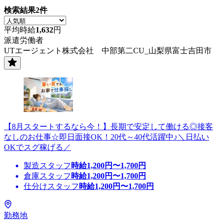
検索結果
2
件
平均時給
1,632
円
派遣労働者
UTエージェント株式会社 中部第二CU_山梨県富士吉田市
【8月スタートするなら今！】長期で安定して働ける◎接客
なしのお仕事☆即日面接OK！20代～40代活躍中♪＼日払い
OKでスグ稼げる／
製造スタッフ
時給
1,200
円〜
1,700
円
倉庫スタッフ
時給
1,200
円〜
1,700
円
仕分けスタッフ
時給
1,200
円〜
1,700
円
勤務地