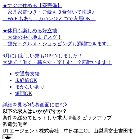
★すぐに住める【寮完備】
家具家電つき・ご飯も３食付いて快適♪
Wi-Fiもあり！カバンひとつで入居OK！
★休日も楽しめる好立地
大阪の中心地までスグ！
観光・グルメ・ショッピングも満喫できます。
6月には新しい寮もOPENしました！
大阪で「働く・暮らす・楽しむ」全部叶います！
交通費支給
未経験OK
まかないあり
短期OK
詳細を見る
応募画面に進む
以下の求人はいかがですか？
条件を緩めてヒットした求人情報をピックアップ
派遣労働者
UTエージェント株式会社 中部第二CU_山梨県富士吉田市