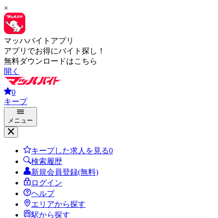
×
マッハバイトアプリ
アプリでお得にバイト探し！
無料ダウンロードはこちら
開く
0
キープ
メニュー
キープした求人を見る
0
検索履歴
新規会員登録(無料)
ログイン
ヘルプ
エリアから探す
駅から探す