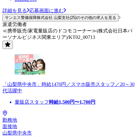
詳細を見る
応募画面に進む
サンエス警備保障株式会社 山梨支社(25)のその他の求人を見る
派遣労働者
≪携帯販売/家電量販店のドコモコーナー≫(株式会社日本パ
ーソナルビジネス関東エリア)/KT02_00713
「山梨県中央市」時給1470円／スマホ販売スタッフ／20～30
代活躍中
量販店スタッフ
時給
1,500
円〜
1,700
円
勤務地
面接地
山梨県中央市