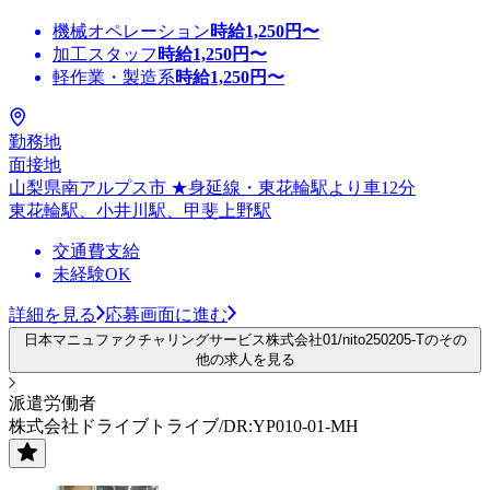
機械オペレーション
時給
1,250
円〜
加工スタッフ
時給
1,250
円〜
軽作業・製造系
時給
1,250
円〜
勤務地
面接地
山梨県南アルプス市 ★身延線・東花輪駅より車12分
東花輪駅、小井川駅、甲斐上野駅
交通費支給
未経験OK
詳細を見る
応募画面に進む
日本マニュファクチャリングサービス株式会社01/nito250205-Tのその
他の求人を見る
派遣労働者
株式会社ドライブトライブ/DR:YP010-01-MH