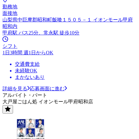
勤務地
面接地
山梨県中巨摩郡昭和町飯喰１５０５－１ イオンモール甲府
昭和内
甲府駅 バス25分、常永駅 徒歩10分
シフト
1日3時間 週1日からOK
交通費支給
未経験OK
まかないあり
詳細を見る
応募画面に進む
アルバイト・パート
大戸屋ごはん処 イオンモール甲府昭和店