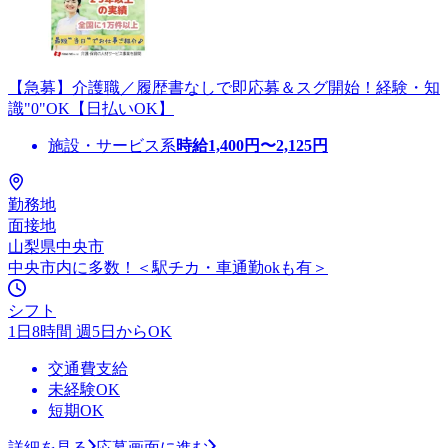
【急募】介護職／履歴書なしで即応募＆スグ開始！経験・知
識"0"OK【日払いOK】
施設・サービス系
時給
1,400
円〜
2,125
円
勤務地
面接地
山梨県中央市
中央市内に多数！＜駅チカ・車通勤okも有＞
シフト
1日8時間 週5日からOK
交通費支給
未経験OK
短期OK
詳細を見る
応募画面に進む