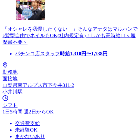
「オシャレを我慢したくない！」そんなアナタはマルハンで
♪髪型自由でネイルもOK(社内規定有)！しかも高時給↑↑＜履
歴書不要＞
パチンコ店スタッフ
時給
1,310
円〜
1,738
円
勤務地
面接地
山梨県南アルプス市下今井311-2
小井川駅
シフト
1日5時間 週2日からOK
交通費支給
未経験OK
まかないあり