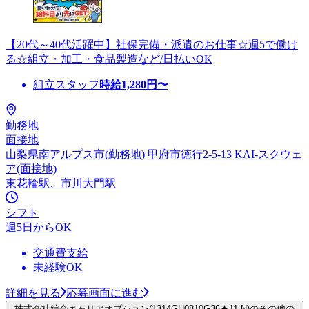
【20代～40代活躍中】社保完備・派遣のお仕事☆週5で働け
る☆組立・加工・食品製造など/日払いOK
組立スタッフ
時給
1,280
円〜
勤務地
面接地
山梨県南アルプス市(勤務地) 甲府市徳行2-5-13 KAI-スクウェ
ア(面接地)
東花輪駅、市川大門駅
シフト
週5日からOK
交通費支給
未経験OK
詳細を見る
応募画面に進む
株式会社綜合キャリアオプション(1314GH0810G36★11-N)のその他の