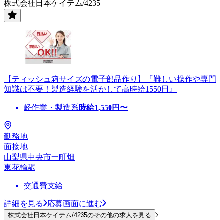
株式会社日本ケイテム/4235
【ティッシュ箱サイズの電子部品作り】『難しい操作や専門
知識は不要！製造経験を活かして高時給1550円』
軽作業・製造系
時給
1,550
円〜
勤務地
面接地
山梨県中央市一町畑
東花輪駅
交通費支給
詳細を見る
応募画面に進む
株式会社日本ケイテム/4235のその他の求人を見る