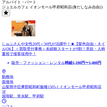
アルバイト・パート
ジュエルカフェ イオンモール甲府昭和店(身だしなみ自由2)
しゅふさんや女性20代～50代が活躍中！★【髪色自由・ネイ
ルOK】＜買取受付事務＞未経験スタートが9割！意欲・人柄
重視で接客採用中！
販売・ファッション・レンタル
時給
1,100
円〜
1,400
円
勤務地
面接地
山梨県中巨摩郡昭和町飯喰1505-1 イオンモール甲府昭和店
3F
国母駅、常永駅、甲府駅
シフト