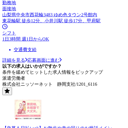
勤務地
面接地
山梨県中央市西花輪3483 ゆめ色タウン2号館内
東花輪駅 徒歩12分、小井川駅 徒歩17分、甲府駅
シフト
1日3時間 週1日からOK
交通費支給
詳細を見る
応募画面に進む
以下の求人はいかがですか？
条件を緩めてヒットした求人情報をピックアップ
派遣労働者
株式会社ニッソーネット 静岡支社/1201_6116