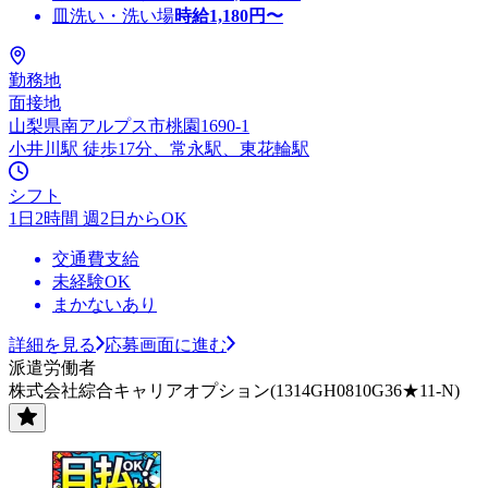
皿洗い・洗い場
時給
1,180
円〜
勤務地
面接地
山梨県南アルプス市桃園1690-1
小井川駅 徒歩17分、常永駅、東花輪駅
シフト
1日2時間 週2日からOK
交通費支給
未経験OK
まかないあり
詳細を見る
応募画面に進む
派遣労働者
株式会社綜合キャリアオプション(1314GH0810G36★11-N)