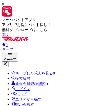
×
マッハバイトアプリ
アプリでお得にバイト探し！
無料ダウンロードはこちら
開く
0
キープ
メニュー
キープした求人を見る
0
検索履歴
新規会員登録(無料)
ログイン
ヘルプ
エリアから探す
駅から探す