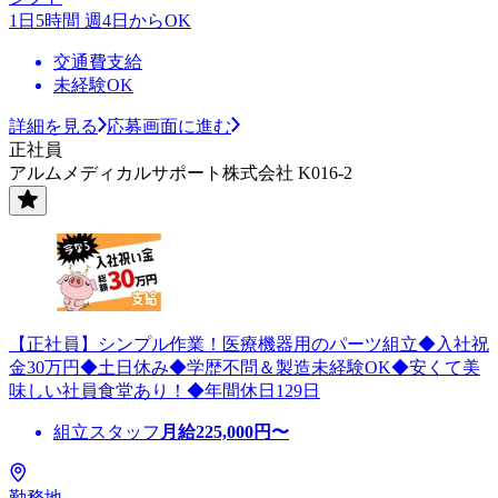
1日5時間 週4日からOK
交通費支給
未経験OK
詳細を見る
応募画面に進む
正社員
アルムメディカルサポート株式会社 K016-2
【正社員】シンプル作業！医療機器用のパーツ組立◆入社祝
金30万円◆土日休み◆学歴不問＆製造未経験OK◆安くて美
味しい社員食堂あり！◆年間休日129日
組立スタッフ
月給
225,000
円〜
勤務地