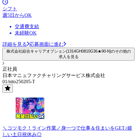
シフト
週5日からOK
交通費支給
未経験OK
詳細を見る
応募画面に進む
株式会社綜合キャリアオプション(1314GH0810G36★90-N)のその他の
求人を見る
正社員
日本マニュファクチャリングサービス株式会社
01/nito250205-T
＼コツモク！ライン作業／身一つで仕事＆住まいをGET♪嬉
しい土日祝休み◎