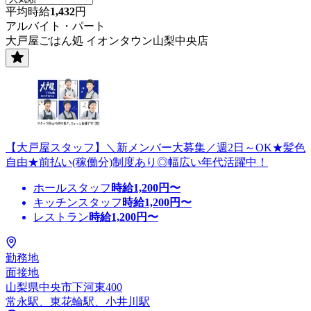
平均時給
1,432
円
アルバイト・パート
大戸屋ごはん処 イオンタウン山梨中央店
【大戸屋スタッフ】＼新メンバー大募集／週2日～OK★髪色
自由★前払い(稼働分)制度あり◎幅広い年代活躍中！
ホールスタッフ
時給
1,200
円〜
キッチンスタッフ
時給
1,200
円〜
レストラン
時給
1,200
円〜
勤務地
面接地
山梨県中央市下河東400
常永駅、東花輪駅、小井川駅