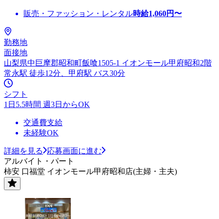
販売・ファッション・レンタル
時給
1,060
円〜
勤務地
面接地
山梨県中巨摩郡昭和町飯喰1505-1 イオンモール甲府昭和2階
常永駅 徒歩12分、甲府駅 バス30分
シフト
1日5.5時間 週3日からOK
交通費支給
未経験OK
詳細を見る
応募画面に進む
アルバイト・パート
柿安 口福堂 イオンモール甲府昭和店(主婦・主夫)