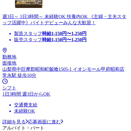
週3日～ 1日3時間～ 未経験OK 扶養内OK 《主婦・主夫スタ
ッフ活躍中》バイトデビューみんな大歓迎！
製造スタッフ
時給
1,150
円〜
1,250
円
販売スタッフ
時給
1,150
円〜
1,250
円
勤務地
面接地
山梨県中巨摩郡昭和町飯喰1505-1 イオンモール甲府昭和店
常永駅 徒歩10分
シフト
1日3時間 週3日からOK
交通費支給
未経験OK
詳細を見る
応募画面に進む
アルバイト・パート