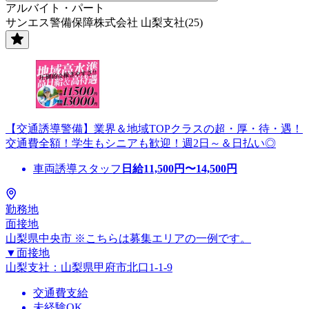
アルバイト・パート
サンエス警備保障株式会社 山梨支社(25)
【交通誘導警備】業界＆地域TOPクラスの超・厚・待・遇！
交通費全額！学生もシニアも歓迎！週2日～＆日払い◎
車両誘導スタッフ
日給
11,500
円〜
14,500
円
勤務地
面接地
山梨県中央市 ※こちらは募集エリアの一例です。
▼面接地
山梨支社：山梨県甲府市北口1-1-9
交通費支給
未経験OK