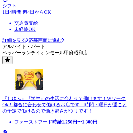
シフト
1日4時間 週4日からOK
交通費支給
未経験OK
詳細を見る
応募画面に進む
アルバイト・パート
ペッパーランチイオンモール甲府昭和店
『しゆふ』『学生』の生活に合わせて働けます！Wワーク
Ok！都合に合わせて働けるお店です！時間・曜日が週ごと
の予定で働けるので働き易さがウリです！
ファーストフード
時給
1,250
円〜
1,300
円