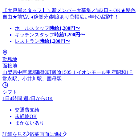
【大戸屋スタッフ】＼新メンバー大募集／週2日～OK★髪色
自由★前払い(稼働分)制度あり◎幅広い年代活躍中！
ホールスタッフ
時給
1,200
円〜
キッチンスタッフ
時給
1,200
円〜
レストラン
時給
1,200
円〜
勤務地
面接地
山梨県中巨摩郡昭和町飯喰1505-1 イオンモール甲府昭和1Ｆ
常永駅、小井川駅、国母駅
シフト
1日4時間 週2日からOK
交通費支給
未経験OK
まかないあり
詳細を見る
応募画面に進む