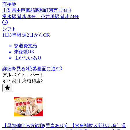
面接地
山梨県中巨摩郡昭和町河西1233-3
常永駅 徒歩20分、小井川駅 徒歩24分
シフト
1日3時間 週2日からOK
交通費支給
未経験OK
まかないあり
詳細を見る
応募画面に進む
アルバイト・パート
すき家 甲府昭和店2
【早朝働ける方歓迎(手当あり)】【食事補助＆前払い有】週