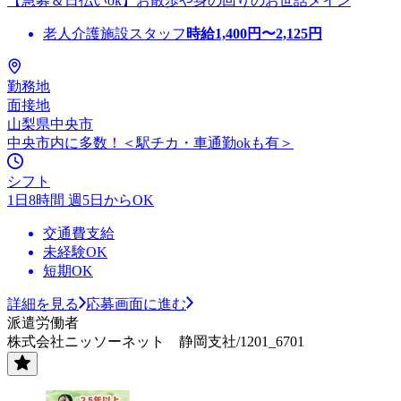
【急募＆日払いok】お散歩や身の回りのお世話メイン
老人介護施設スタッフ
時給
1,400
円〜
2,125
円
勤務地
面接地
山梨県中央市
中央市内に多数！＜駅チカ・車通勤okも有＞
シフト
1日8時間 週5日からOK
交通費支給
未経験OK
短期OK
詳細を見る
応募画面に進む
派遣労働者
株式会社ニッソーネット 静岡支社/1201_6701