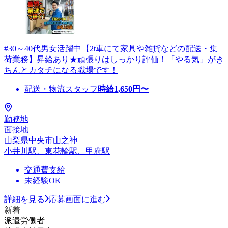
#30～40代男女活躍中【2t車にて家具や雑貨などの配送・集
荷業務】昇給あり★頑張りはしっかり評価！「やる気」がき
ちんとカタチになる職場です！
配送・物流スタッフ
時給
1,650
円〜
勤務地
面接地
山梨県中央市山之神
小井川駅、東花輪駅、甲府駅
交通費支給
未経験OK
詳細を見る
応募画面に進む
新着
派遣労働者