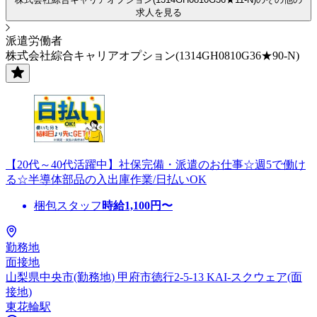
求人を見る
派遣労働者
株式会社綜合キャリアオプション(1314GH0810G36★90-N)
【20代～40代活躍中】社保完備・派遣のお仕事☆週5で働け
る☆半導体部品の入出庫作業/日払いOK
梱包スタッフ
時給
1,100
円〜
勤務地
面接地
山梨県中央市(勤務地) 甲府市徳行2-5-13 KAI-スクウェア(面
接地)
東花輪駅