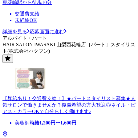
東花輪駅から徒歩10分
交通費支給
未経験OK
詳細を見る
応募画面に進む
アルバイト・パート
HAIR SALON IWASAKI 山梨西花輪店［パート］スタイリス
ト(株式会社ハクブン)
【昇給あり！交通費支給！】★パートスタイリスト募集★人
気サロンで働きませんか？復職希望の方大歓迎◎ネイル・ピ
アス・カラーOKで自分らしく働けます♪
美容師
時給
1,200
円〜
1,600
円