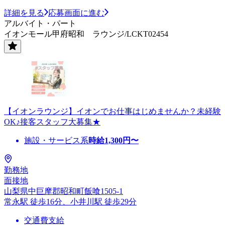
詳細を見る
応募画面に進む
アルバイト・パート
イオンモール甲府昭和 ラウンジ/LCKT02454
【イオンラウンジ】イオンでお仕事はじめませんか？未経験
OK♪接客スタッフ大募集★
施設・サービス系
時給
1,300
円〜
勤務地
面接地
山梨県中巨摩郡昭和町飯喰1505-1
常永駅 徒歩16分、小井川駅 徒歩29分
交通費支給