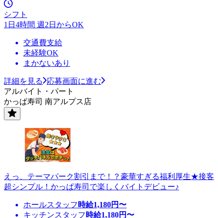
シフト
1日4時間 週2日からOK
交通費支給
未経験OK
まかないあり
詳細を見る
応募画面に進む
アルバイト・パート
かっぱ寿司 南アルプス店
えっ、テーマパーク割引まで！？豪華すぎる福利厚生★接客
超シンプル！かっぱ寿司で楽しくバイトデビュー♪
ホールスタッフ
時給
1,180
円〜
キッチンスタッフ
時給
1,180
円〜