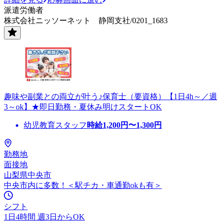
派遣労働者
株式会社ニッソーネット 静岡支社/0201_1683
趣味や副業との両立が叶う♪保育士（要資格）【1日4h～／週
3～ok】★即日勤務・夏休み明けスタートOK
幼児教育スタッフ
時給
1,200
円〜
1,300
円
勤務地
面接地
山梨県中央市
中央市内に多数！＜駅チカ・車通勤okも有＞
シフト
1日4時間 週3日からOK