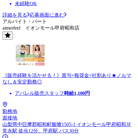
未経験OK
詳細を見る
応募画面に進む
アルバイト・パート
aimerfeel イオンモール甲府昭和店
《販売経験を活かせる！》賞与×報奨金×社割あり★ノルマ
なし＆安定勤務◎
アパレル販売スタッフ
時給
1,100
円
勤務地
面接地
山梨県中巨摩郡昭和町飯喰1505-1 イオンモール甲府昭和3F
常永駅 徒歩12分、甲府駅 バス30分