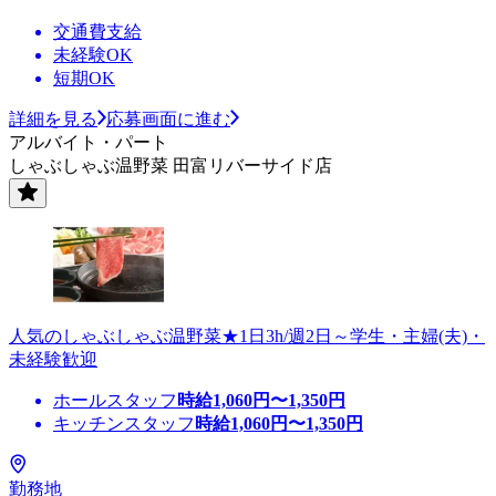
交通費支給
未経験OK
短期OK
詳細を見る
応募画面に進む
アルバイト・パート
しゃぶしゃぶ温野菜 田富リバーサイド店
人気のしゃぶしゃぶ温野菜★1日3h/週2日～学生・主婦(夫)・
未経験歓迎
ホールスタッフ
時給
1,060
円〜
1,350
円
キッチンスタッフ
時給
1,060
円〜
1,350
円
勤務地