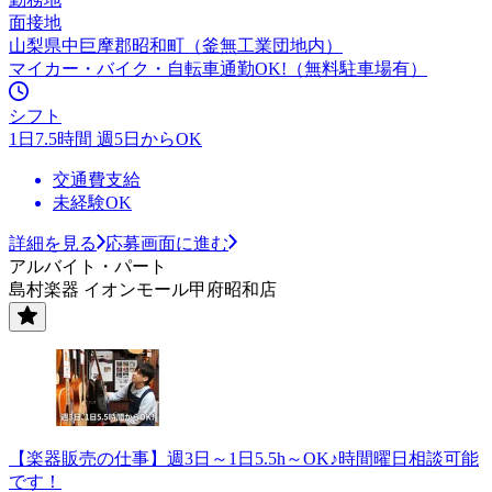
面接地
山梨県中巨摩郡昭和町（釜無工業団地内）
マイカー・バイク・自転車通勤OK!（無料駐車場有）
シフト
1日7.5時間 週5日からOK
交通費支給
未経験OK
詳細を見る
応募画面に進む
アルバイト・パート
島村楽器 イオンモール甲府昭和店
【楽器販売の仕事】週3日～1日5.5h～OK♪時間曜日相談可能
です！