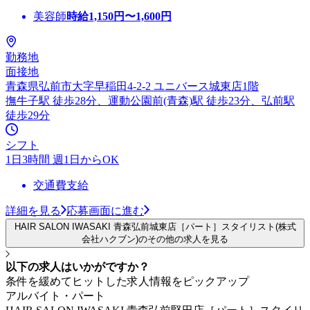
美容師
時給
1,150
円〜
1,600
円
勤務地
面接地
青森県弘前市大字早稲田4-2-2 ユニバース城東店1階
撫牛子駅 徒歩28分、運動公園前(青森)駅 徒歩23分、弘前駅
徒歩29分
シフト
1日3時間 週1日からOK
交通費支給
詳細を見る
応募画面に進む
HAIR SALON IWASAKI 青森弘前城東店［パート］スタイリスト(株式
会社ハクブン)のその他の求人を見る
以下の求人はいかがですか？
条件を緩めてヒットした求人情報をピックアップ
アルバイト・パート