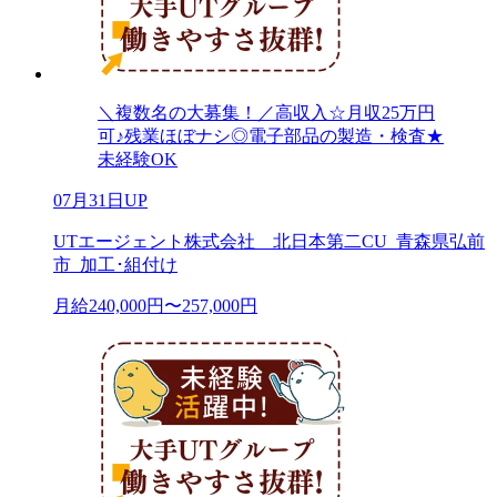
＼複数名の大募集！／高収入☆月収25万円
可♪残業ほぼナシ◎電子部品の製造・検査★
未経験OK
07月31日UP
UTエージェント株式会社 北日本第二CU_青森県弘前
市_加工･組付け
月給240,000円〜257,000円