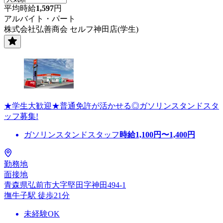
平均時給
1,597
円
アルバイト・パート
株式会社弘善商会 セルフ神田店(学生)
★学生大歓迎★普通免許が活かせる◎ガソリンスタンドスタ
ッフ募集!
ガソリンスタンドスタッフ
時給
1,100
円〜
1,400
円
勤務地
面接地
青森県弘前市大字堅田字神田494-1
撫牛子駅 徒歩21分
未経験OK