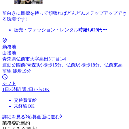
前向きに目標を持って頑張ればどんどんステップアップでき
る環境です!
販売・ファッション・レンタル
時給
1,029
円〜
勤務地
面接地
青森県弘前市大字高田3丁目1-4
運動公園前(青森)駅 徒歩15分、弘前駅 徒歩18分、弘前東高
前駅 徒歩19分
シフト
1日3時間 週2日からOK
交通費支給
未経験OK
詳細を見る
応募画面に進む
業務委託契約
りらくる 弘前店1