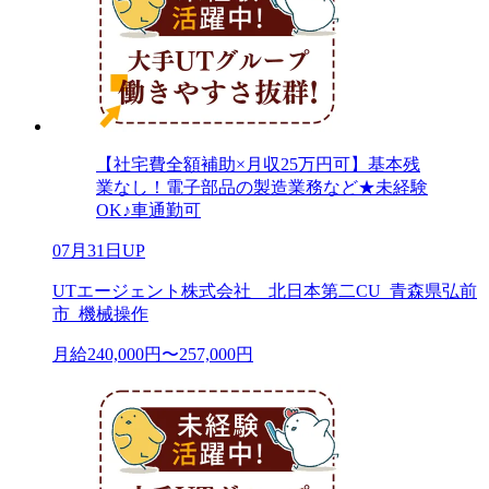
【社宅費全額補助×月収25万円可】基本残
業なし！電子部品の製造業務など★未経験
OK♪車通勤可
07月31日UP
UTエージェント株式会社 北日本第二CU_青森県弘前
市_機械操作
月給240,000円〜257,000円