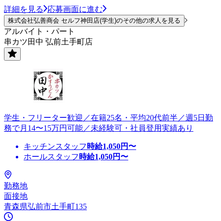
詳細を見る
応募画面に進む
株式会社弘善商会 セルフ神田店(学生)のその他の求人を見る
アルバイト・パート
串カツ田中 弘前土手町店
学生・フリーター歓迎／在籍25名・平均20代前半／週5日勤
務で月14〜15万円可能／未経験可・社員登用実績あり
キッチンスタッフ
時給
1,050
円〜
ホールスタッフ
時給
1,050
円〜
勤務地
面接地
青森県弘前市土手町135