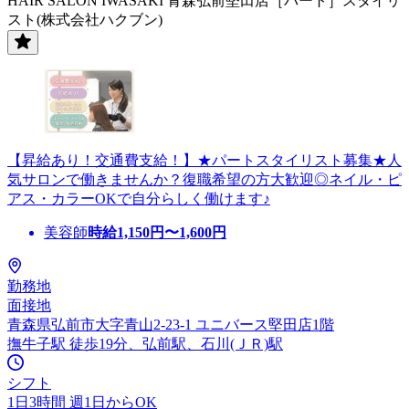
HAIR SALON IWASAKI 青森弘前堅田店［パート］スタイリ
スト(株式会社ハクブン)
【昇給あり！交通費支給！】★パートスタイリスト募集★人
気サロンで働きませんか？復職希望の方大歓迎◎ネイル・ピ
アス・カラーOKで自分らしく働けます♪
美容師
時給
1,150
円〜
1,600
円
勤務地
面接地
青森県弘前市大字青山2-23-1 ユニバース堅田店1階
撫牛子駅 徒歩19分、弘前駅、石川(ＪＲ)駅
シフト
1日3時間 週1日からOK