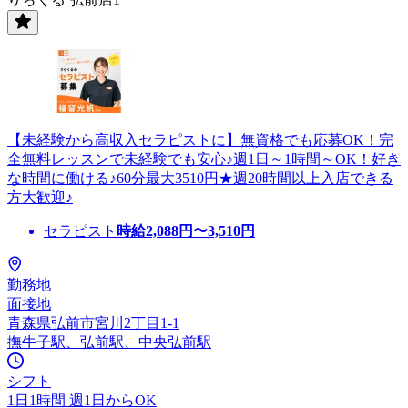
【未経験から高収入セラピストに】無資格でも応募OK！完
全無料レッスンで未経験でも安心♪週1日～1時間～OK！好き
な時間に働ける♪60分最大3510円★週20時間以上入店できる
方大歓迎♪
セラピスト
時給
2,088
円〜
3,510
円
勤務地
面接地
青森県弘前市宮川2丁目1-1
撫牛子駅、弘前駅、中央弘前駅
シフト
1日1時間 週1日からOK