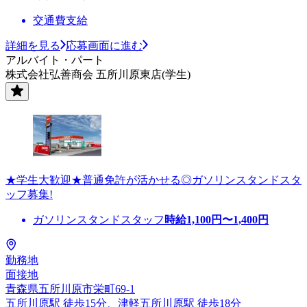
交通費支給
詳細を見る
応募画面に進む
アルバイト・パート
株式会社弘善商会 五所川原東店(学生)
★学生大歓迎★普通免許が活かせる◎ガソリンスタンドスタ
ッフ募集!
ガソリンスタンドスタッフ
時給
1,100
円〜
1,400
円
勤務地
面接地
青森県五所川原市栄町69-1
五所川原駅 徒歩15分、津軽五所川原駅 徒歩18分