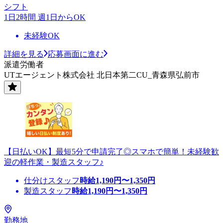
シフト
1日2時間 週1日からOK
未経験OK
詳細を見る
応募画面に進む
派遣労働者
UTエージェント株式会社 北日本第二CU_青森県弘前市
【日払いOK】最短5分で申請完了◎スマホで簡単！未経験歓
迎の軽作業・製造スタッフ♪
仕分けスタッフ
時給
1,190
円〜
1,350
円
製造スタッフ
時給
1,190
円〜
1,350
円
勤務地