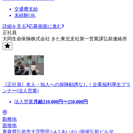
交通費支給
未経験OK
詳細を見る
応募画面に進む
正社員
大同生命保険株式会社 きた東北支社第一営業課弘前連絡所
《正社員》友人・知人への保険勧誘なし！企業福利厚生プラ
ンナー(法人営業)
法人営業
月給
210,000
円〜
250,000
円
勤務地
面接地
青森県弘前市大字堅田1-4-3 あいおい損保弘前ビル3F