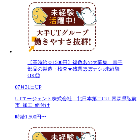
【高時給☆1500円】複数名の大募集！電子
部品の製造・検査★残業ほぼナシ♪未経験
OK◎
07月31日UP
UTエージェント株式会社 北日本第二CU_青森県弘前
市_加工･組付け
時給1,500円〜