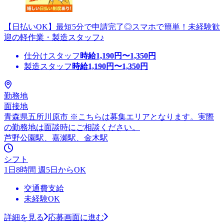
【日払いOK】最短5分で申請完了◎スマホで簡単！未経験歓
迎の軽作業・製造スタッフ♪
仕分けスタッフ
時給
1,190
円〜
1,350
円
製造スタッフ
時給
1,190
円〜
1,350
円
勤務地
面接地
青森県五所川原市 ※こちらは募集エリアとなります。実際
の勤務地は面談時にご相談ください。
芦野公園駅、嘉瀬駅、金木駅
シフト
1日8時間 週5日からOK
交通費支給
未経験OK
詳細を見る
応募画面に進む