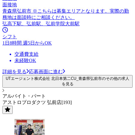
面接地
青森県弘前市 ※こちらは募集エリアとなります。実際の勤
務地は面談時にご相談ください。
弘高下駅、弘前駅、弘前学院大前駅
シフト
1日8時間 週5日からOK
交通費支給
未経験OK
詳細を見る
応募画面に進む
UTエージェント株式会社 北日本第二CU_青森県弘前市のその他の求人
を見る
アルバイト・パート
アストロプロダクツ 弘前店[193]