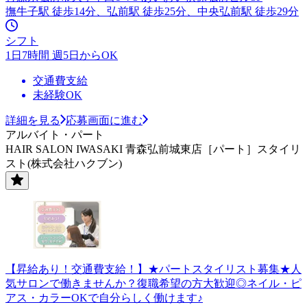
撫牛子駅 徒歩14分、弘前駅 徒歩25分、中央弘前駅 徒歩29分
シフト
1日7時間 週5日からOK
交通費支給
未経験OK
詳細を見る
応募画面に進む
アルバイト・パート
HAIR SALON IWASAKI 青森弘前城東店［パート］スタイリ
スト(株式会社ハクブン)
【昇給あり！交通費支給！】★パートスタイリスト募集★人
気サロンで働きませんか？復職希望の方大歓迎◎ネイル・ピ
アス・カラーOKで自分らしく働けます♪