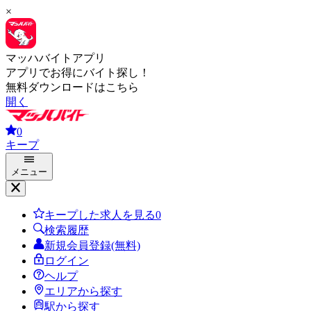
×
マッハバイトアプリ
アプリでお得にバイト探し！
無料ダウンロードはこちら
開く
0
キープ
メニュー
キープした求人を見る
0
検索履歴
新規会員登録(無料)
ログイン
ヘルプ
エリアから探す
駅から探す