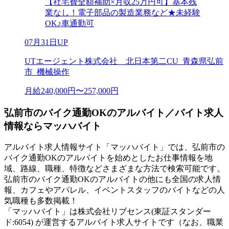
【社宅費全額補助×月収25万円可】基本残
業なし！電子部品の製造業務など★未経験
OK♪車通勤可
07月31日UP
UTエージェント株式会社 北日本第二CU_青森県弘前
市_機械操作
月給240,000円〜257,000円
弘前市のバイク通勤OKのアルバイト／バイト求人
情報ならマッハバイト
アルバイト求人情報サイト「マッハバイト」では、弘前市の
バイク通勤OKのアルバイトを始めとしたお仕事情報を地
域、路線、職種、特徴などさまざまな方法で検索可能です。
弘前市のバイク通勤OKのアルバイトの他にも全国の求人情
報、カフェやアパレル、イベントスタッフのバイトなどの人
気職種も多数掲載！
「マッハバイト」は株式会社リブセンス(東証スタンダー
ド:6054) が運営するアルバイト求人サイトです（なお、職業