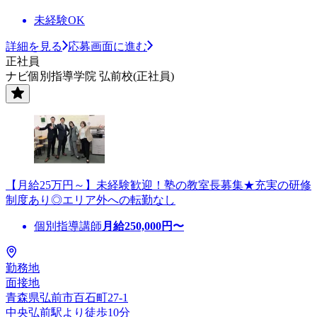
未経験OK
詳細を見る
応募画面に進む
正社員
ナビ個別指導学院 弘前校(正社員)
【月給25万円～】未経験歓迎！塾の教室長募集★充実の研修
制度あり◎エリア外への転勤なし
個別指導講師
月給
250,000
円〜
勤務地
面接地
青森県弘前市百石町27-1
中央弘前駅より徒歩10分