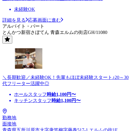
未経験OK
詳細を見る
応募画面に進む
アルバイト・パート
とんかつ新宿さぼてん 青森エルムの街店GH/11080
＼長期歓迎／未経験OK！先輩もほぼ未経験スタート♪20～30
代フリーター活躍中◎
ホールスタッフ
時給
1,100
円〜
キッチンスタッフ
時給
1,100
円〜
勤務地
面接地
青森県五所川原市大字唐笠柳字藤巻517-1 エルムの街1F