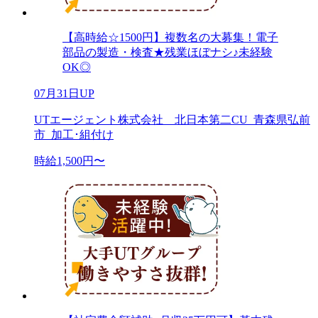
【高時給☆1500円】複数名の大募集！電子
部品の製造・検査★残業ほぼナシ♪未経験
OK◎
07月31日UP
UTエージェント株式会社 北日本第二CU_青森県弘前
市_加工･組付け
時給1,500円〜