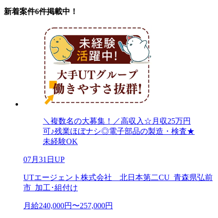
新着案件6件掲載中！
＼複数名の大募集！／高収入☆月収25万円
可♪残業ほぼナシ◎電子部品の製造・検査★
未経験OK
07月31日UP
UTエージェント株式会社 北日本第二CU_青森県弘前
市_加工･組付け
月給240,000円〜257,000円