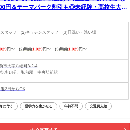
200円＆テーマパーク割引も◎未経験・高校生大歓
！
ールスタッフ (2)キッチンスタッフ (3)皿洗い・洗い場
,029
円〜
(2)時給
1,029
円〜
(3)時給
1,029
円〜
市大字八幡町3-2-4
 徒歩14分、弘前駅、中央弘前駅
 週2日からOK
身に付く
語学力を生かせる
年齢不問
交通費支給