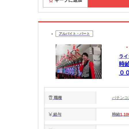
キープに追加
アルバイト・パート
ライ
時
０
職種
パチン
給与
時給
1,10