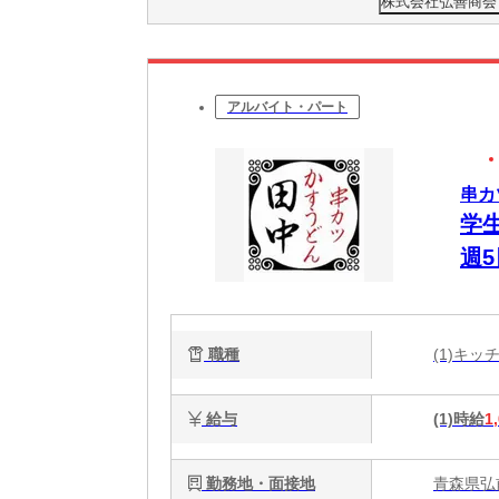
株式会社弘善商会
アルバイト・パート
串カ
学
週
実
職種
(1)キ
給与
(1)時給
1
勤務地・面接地
青森県弘