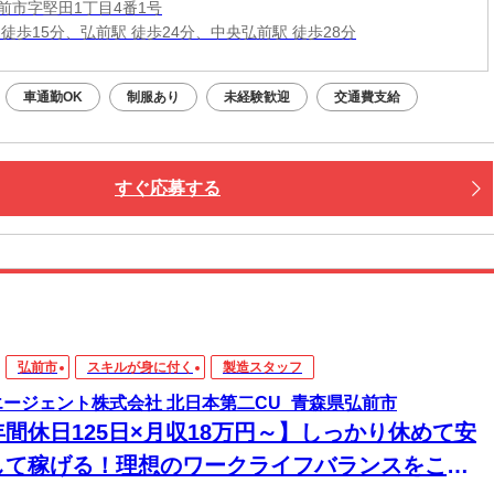
前市字堅田1丁目4番1号
 徒歩15分、弘前駅 徒歩24分、中央弘前駅 徒歩28分
車通勤OK
制服あり
未経験歓迎
交通費支給
すぐ応募する
弘前市
スキルが身に付く
製造スタッフ
エージェント株式会社 北日本第二CU_青森県弘前市
年間休日125日×月収18万円～】しっかり休めて安
して稼げる！理想のワークライフバランスをここ