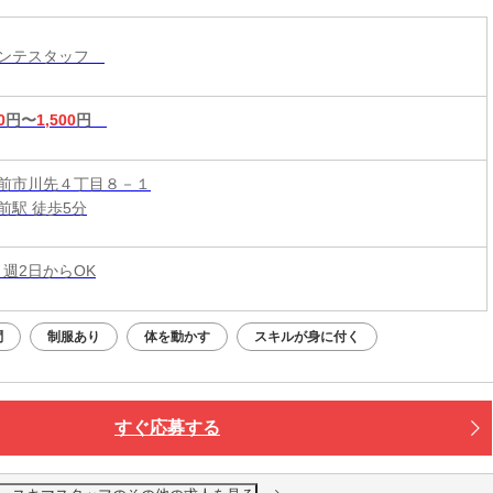
メンテスタッフ
0
円〜
1,500
円
前市川先４丁目８－１
前駅 徒歩5分
 週2日からOK
問
制服あり
体を動かす
スキルが身に付く
すぐ応募する