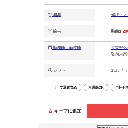
職種
修理・
給与
時給
1,20
勤務地・面接地
青森県弘
弘前東高
シフト
1日3時間
交通費支給
車通勤OK
年齢不
キープに追加