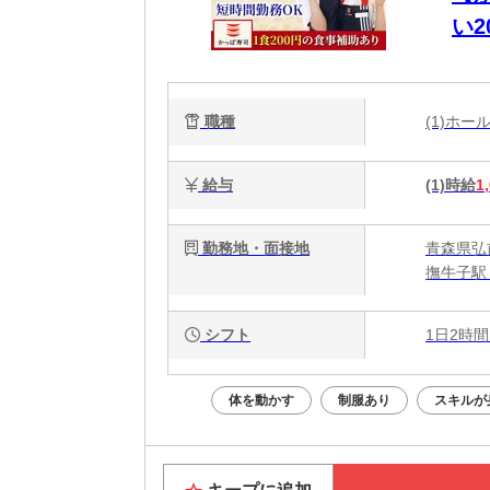
い
迎
職種
(1)ホ
給与
(1)時給
1
勤務地・面接地
青森県弘前
撫牛子駅
シフト
1日2時間
体を動かす
制服あり
スキルが