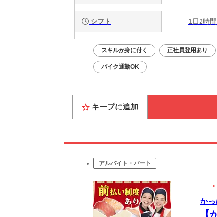
シフト
1日2時間
スキルが身に付く
正社員登用あり
バイク通勤OK
キープに追加
アルバイト・パート
かっ
【