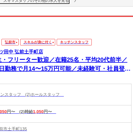
 スキマスタッフのその他の求人を見る
弘前市
スキルが身に付く
キッチンスタッフ
ツ田中 弘前土手町店
生・フリーター歓迎／在籍25名・平均20代前半／
5日勤務で月14〜15万円可能／未経験可・社員登用
績あり
ッチンスタッフ (2)ホールスタッフ
,050
円〜
(2)時給
1,050
円〜
前市土手町135