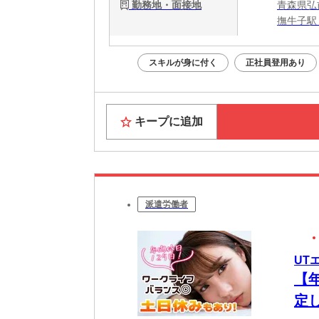
勤務地・面接地
青森県弘
撫牛子駅
スキルが身に付く
正社員登用あり
キープに追加
派遣労働者
UT
【
定