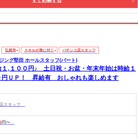
すぐ応募する
弘前市
スキルが身に付く
パチンコ店スタッフ
ジング堅田 ホールスタッフ(パート)
給１,１００円♪ 土日祝・お盆・年末年始は時給１
０円ＵＰ！ 昇給有 おしゃれも楽しめます
コ店スタッフ
0
円〜