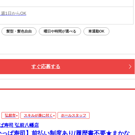
 週1日からOK
髪型・髪色自由
曜日や時間が選べる
車通勤OK
すぐ応募する
弘前市
スキルが身に付く
ホールスタッフ
ぱ寿司 弘前八幡店
かっぱ寿司】前払い制度あり/履歴書不要★まかな