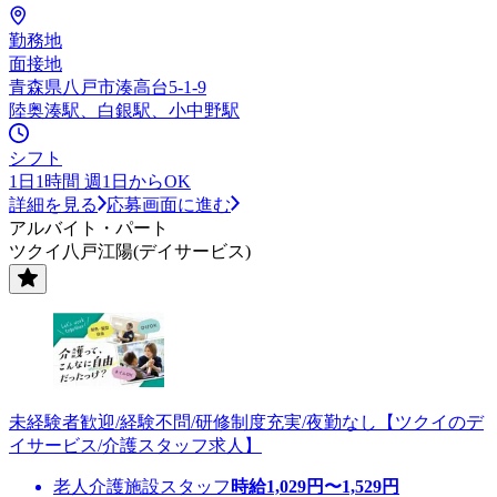
勤務地
面接地
青森県八戸市湊高台5-1-9
陸奥湊駅、白銀駅、小中野駅
シフト
1日1時間 週1日からOK
詳細を見る
応募画面に進む
アルバイト・パート
ツクイ八戸江陽(デイサービス)
未経験者歓迎/経験不問/研修制度充実/夜勤なし【ツクイのデ
イサービス/介護スタッフ求人】
老人介護施設スタッフ
時給
1,029
円〜
1,529
円