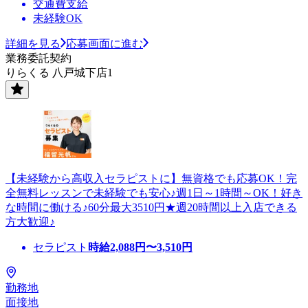
交通費支給
未経験OK
詳細を見る
応募画面に進む
業務委託契約
りらくる 八戸城下店1
【未経験から高収入セラピストに】無資格でも応募OK！完
全無料レッスンで未経験でも安心♪週1日～1時間～OK！好き
な時間に働ける♪60分最大3510円★週20時間以上入店できる
方大歓迎♪
セラピスト
時給
2,088
円〜
3,510
円
勤務地
面接地