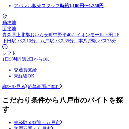
アパレル販売スタッフ
時給
1,100
円〜
1,250
円
勤務地
面接地
青森県上北郡おいらせ町中野平40-1 イオンモール下田 2F
下田駅 バス10分、八戸駅 バス35分、本八戸駅 バス35分
シフト
1日5時間 週2日からOK
交通費支給
未経験OK
詳細を見る
応募画面に進む
こだわり条件から八戸市のバイトを探
す
未経験者歓迎 × 八戸市
学歴不問 × 八戸市