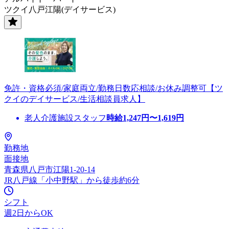
ツクイ八戸江陽(デイサービス)
免許・資格必須/家庭両立/勤務日数応相談/お休み調整可【ツ
クイのデイサービス/生活相談員求人】
老人介護施設スタッフ
時給
1,247
円〜
1,619
円
勤務地
面接地
青森県八戸市江陽1-20-14
JR八戸線「小中野駅」から徒歩約6分
シフト
週2日からOK