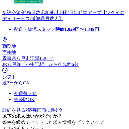
免許必須/勤務日数応相談/土日祝日は時給アップ【ツクイの
デイサービス/送迎職員求人】
配送・物流スタッフ
時給
1,029
円〜
1,349
円
勤務地
面接地
青森県八戸市江陽1-20-14
JR八戸線「小中野駅」から徒歩約6分
シフト
週2日からOK
交通費支給
未経験OK
詳細を見る
応募画面に進む
以下の求人はいかがですか？
条件を緩めてヒットした求人情報をピックアップ
アルバイト・パート