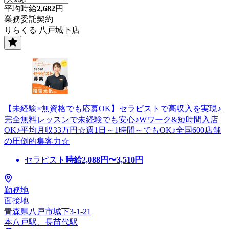
平均時給
2,682
円
業務委託契約
りらくる 八戸城下店
【未経験×無資格でも応募OK】セラピストで高収入を実現♪
完全無料レッスンで未経験でも安心♪Wワーク&短時間入店
OK♪平均月収33万円☆週1日～1時間～でもOK♪全国600店舗
の圧倒的集客力☆
セラピスト
時給
2,088
円〜
3,510
円
勤務地
面接地
青森県八戸市城下3-1-21
本八戸駅、長苗代駅