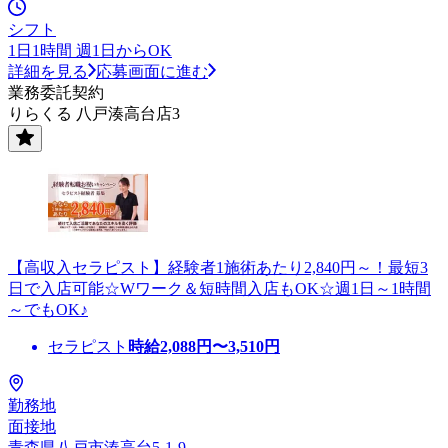
シフト
1日1時間 週1日からOK
詳細を見る
応募画面に進む
業務委託契約
りらくる 八戸湊高台店3
【高収入セラピスト】経験者1施術あたり2,840円～！最短3
日で入店可能☆Wワーク＆短時間入店もOK☆週1日～1時間
～でもOK♪
セラピスト
時給
2,088
円〜
3,510
円
勤務地
面接地
青森県八戸市湊高台5-1-9