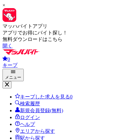
×
マッハバイトアプリ
アプリでお得にバイト探し！
無料ダウンロードはこちら
開く
0
キープ
メニュー
キープした求人を見る
0
検索履歴
新規会員登録(無料)
ログイン
ヘルプ
エリアから探す
駅から探す