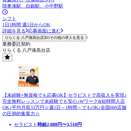
陸奥湊駅、白銀駅、小中野駅
シフト
1日1時間 週1日からOK
詳細を見る
応募画面に進む
りらくる 八戸湊高台店3のその他の求人を見る
業務委託契約
りらくる 八戸湊高台店
【未経験×無資格でも応募OK】セラピストで高収入を実現♪
完全無料レッスンで未経験でも安心♪Wワーク&短時間入店
OK♪平均月収33万円☆週1日～1時間～でもOK♪全国600店舗
の圧倒的集客力☆
セラピスト
時給
2,088
円〜
3,510
円