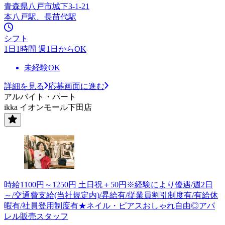
青森県八戸市城下3-1-21
本八戸駅、長苗代駅
シフト
1日1時間 週1日からOK
未経験OK
詳細を見る
応募画面に進む
アルバイト・パート
ikka イオンモール下田店
時給1100円～1250円 土日祝＋50円※経験により優遇/週2日
～/交通費支給(当社規定内)/昇給有/従業員割引制度有/有給休
暇有/社員登用制度有★ネイル・ピアスおしゃれ自由◎アパ
レル販売スタッフ