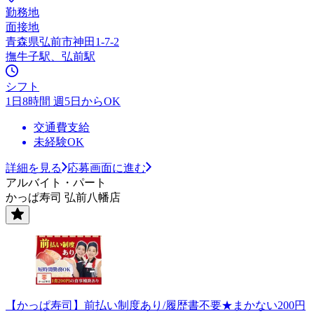
勤務地
面接地
青森県弘前市神田1-7-2
撫牛子駅、弘前駅
シフト
1日8時間 週5日からOK
交通費支給
未経験OK
詳細を見る
応募画面に進む
アルバイト・パート
かっぱ寿司 弘前八幡店
【かっぱ寿司】前払い制度あり/履歴書不要★まかない200円