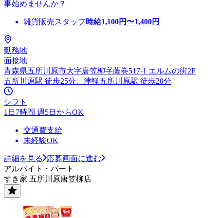
事始めませんか？
雑貨販売スタッフ
時給
1,100
円〜
1,400
円
勤務地
面接地
青森県五所川原市大字唐笠柳字藤巻517-1 エルムの街2F
五所川原駅 徒歩25分、津軽五所川原駅 徒歩20分
シフト
1日7時間 週5日からOK
交通費支給
未経験OK
詳細を見る
応募画面に進む
アルバイト・パート
すき家 五所川原唐笠柳店