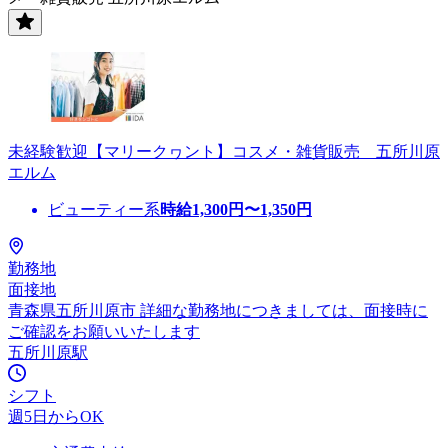
未経験歓迎【マリークヮント】コスメ・雑貨販売 五所川原
エルム
ビューティー系
時給
1,300
円〜
1,350
円
勤務地
面接地
青森県五所川原市 詳細な勤務地につきましては、面接時に
ご確認をお願いいたします
五所川原駅
シフト
週5日からOK