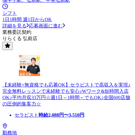
撫牛子駅、弘前駅、中央弘前駅
シフト
1日1時間 週1日からOK
詳細を見る
応募画面に進む
業務委託契約
りらくる 弘前店
【未経験×無資格でも応募OK】セラピストで高収入を実現♪
完全無料レッスンで未経験でも安心♪Wワーク&短時間入店
OK♪平均月収33万円☆週1日～1時間～でもOK♪全国600店舗
の圧倒的集客力☆
セラピスト
時給
2,088
円〜
3,510
円
勤務地