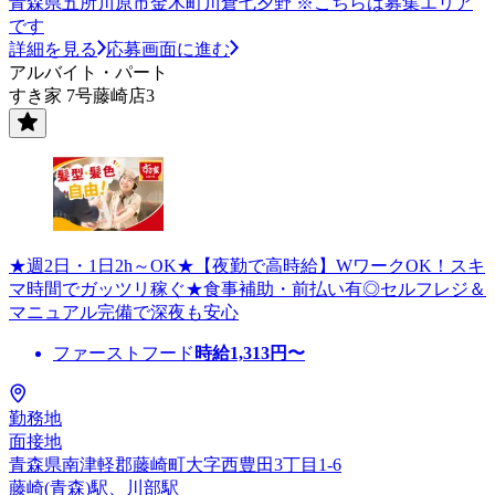
青森県五所川原市金木町川倉七夕野 ※こちらは募集エリア
です
詳細を見る
応募画面に進む
アルバイト・パート
すき家 7号藤崎店3
★週2日・1日2h～OK★【夜勤で高時給】WワークOK！スキ
マ時間でガッツリ稼ぐ★食事補助・前払い有◎セルフレジ＆
マニュアル完備で深夜も安心
ファーストフード
時給
1,313
円〜
勤務地
面接地
青森県南津軽郡藤崎町大字西豊田3丁目1-6
藤崎(青森)駅、川部駅