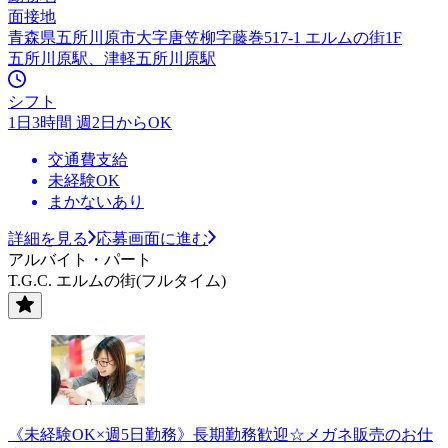
面接地
青森県五所川原市大字唐笠柳字藤巻517-1 エルムの街1F
五所川原駅、津軽五所川原駅
シフト
1日3時間 週2日からOK
交通費支給
未経験OK
まかないあり
詳細を見る
応募画面に進む
アルバイト・パート
T.G.C. エルムの街(フルタイム)
《未経験OK×週5日勤務》長期勤務歓迎☆メガネ販売のお仕