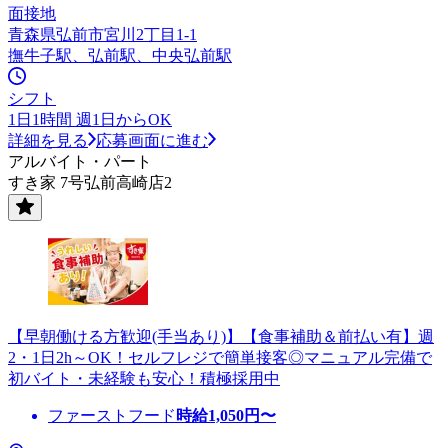
面接地
青森県弘前市宮川2丁目1-1
撫牛子駅、弘前駅、中央弘前駅
シフト
1日1時間 週1日からOK
詳細を見る
応募画面に進む
アルバイト・パート
すき家 7号弘前高崎店2
【早朝働ける方歓迎(手当あり)】【食事補助＆前払い有】週
2・1日2h～OK！セルフレジで簡単接客◎マニュアル完備で
初バイト・未経験も安心！積極採用中
ファーストフード
時給
1,050
円〜