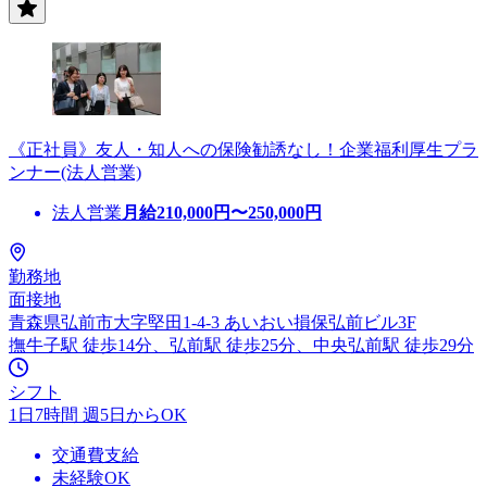
《正社員》友人・知人への保険勧誘なし！企業福利厚生プラ
ンナー(法人営業)
法人営業
月給
210,000
円〜
250,000
円
勤務地
面接地
青森県弘前市大字堅田1-4-3 あいおい損保弘前ビル3F
撫牛子駅 徒歩14分、弘前駅 徒歩25分、中央弘前駅 徒歩29分
シフト
1日7時間 週5日からOK
交通費支給
未経験OK