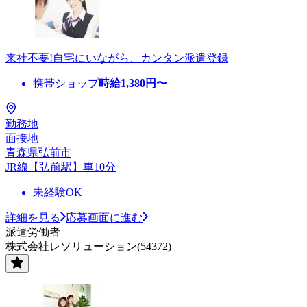
来社不要!自宅にいながら、カンタン派遣登録
携帯ショップ
時給
1,380
円〜
勤務地
面接地
青森県弘前市
JR線【弘前駅】車10分
未経験OK
詳細を見る
応募画面に進む
派遣労働者
株式会社レソリューション(54372)