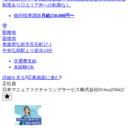
制度あり◎エリア外への転勤なし
個別指導講師
月給
250,000
円〜
勤務地
面接地
青森県弘前市百石町27-1
中央弘前駅より徒歩10分
交通費支給
未経験OK
詳細を見る
応募画面に進む
正社員
日本マニュファクチャリングサービス株式会社01/iwa250422