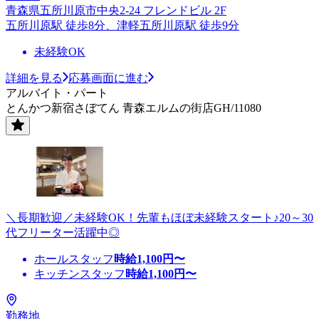
青森県五所川原市中央2-24 フレンドビル 2F
五所川原駅 徒歩8分、津軽五所川原駅 徒歩9分
未経験OK
詳細を見る
応募画面に進む
アルバイト・パート
とんかつ新宿さぼてん 青森エルムの街店GH/11080
＼長期歓迎／未経験OK！先輩もほぼ未経験スタート♪20～30
代フリーター活躍中◎
ホールスタッフ
時給
1,100
円〜
キッチンスタッフ
時給
1,100
円〜
勤務地