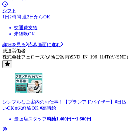
シフト
1日2時間 週2日からOK
交通費支給
未経験OK
詳細を見る
応募画面に進む
派遣労働者
株式会社フェローズ(保険ご案内)SND_IN_196_114T(A)(SND)
シンプルなご案内のお仕事！【プランアドバイザー】#日払
いOK #未経験OK #高時給
量販店スタッフ
時給
1,400
円〜
1,600
円