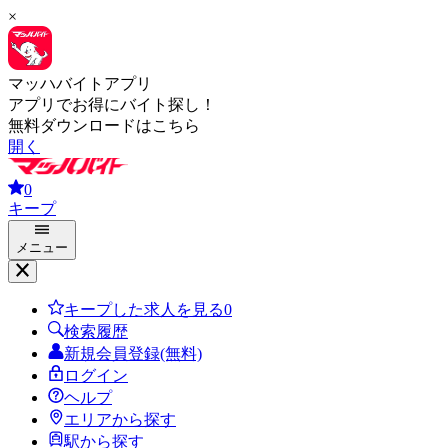
×
マッハバイトアプリ
アプリでお得にバイト探し！
無料ダウンロードはこちら
開く
0
キープ
メニュー
キープした求人を見る
0
検索履歴
新規会員登録(無料)
ログイン
ヘルプ
エリアから探す
駅から探す