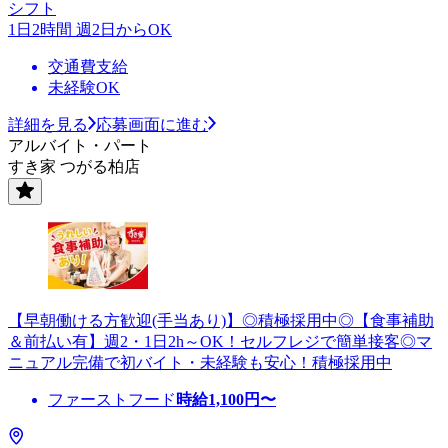
シフト
1日2時間 週2日からOK
交通費支給
未経験OK
詳細を見る
応募画面に進む
アルバイト・パート
すき家 つがる柏店
【早朝働ける方歓迎(手当あり)】◎積極採用中◎【食事補助
＆前払い有】週2・1日2h～OK！セルフレジで簡単接客◎マ
ニュアル完備で初バイト・未経験も安心！積極採用中
ファーストフード
時給
1,100
円〜