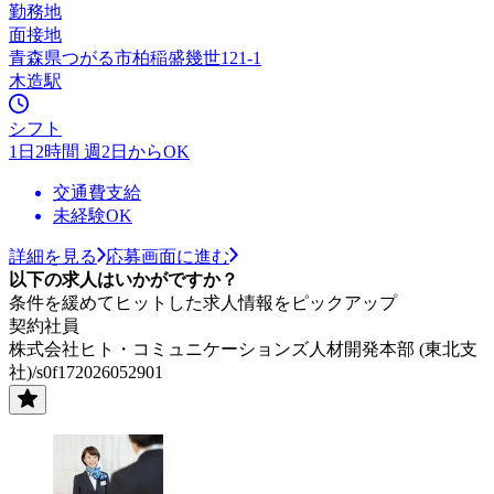
勤務地
面接地
青森県つがる市柏稲盛幾世121-1
木造駅
シフト
1日2時間 週2日からOK
交通費支給
未経験OK
詳細を見る
応募画面に進む
以下の求人はいかがですか？
条件を緩めてヒットした求人情報をピックアップ
契約社員
株式会社ヒト・コミュニケーションズ人材開発本部 (東北支
社)/s0f172026052901