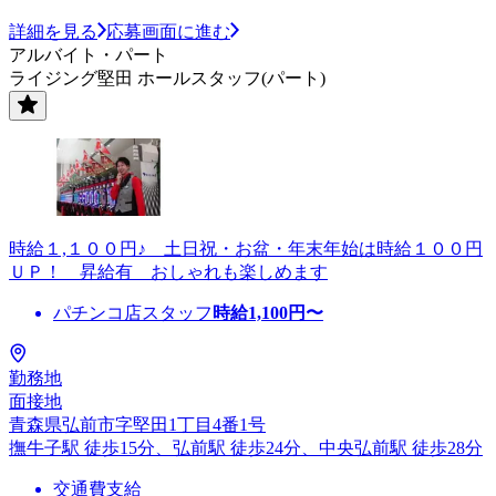
詳細を見る
応募画面に進む
アルバイト・パート
ライジング堅田 ホールスタッフ(パート)
時給１,１００円♪ 土日祝・お盆・年末年始は時給１００円
ＵＰ！ 昇給有 おしゃれも楽しめます
パチンコ店スタッフ
時給
1,100
円〜
勤務地
面接地
青森県弘前市字堅田1丁目4番1号
撫牛子駅 徒歩15分、弘前駅 徒歩24分、中央弘前駅 徒歩28分
交通費支給