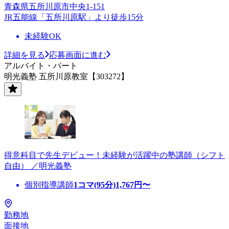
青森県五所川原市中央1-151
JR五能線「五所川原駅」より徒歩15分
未経験OK
詳細を見る
応募画面に進む
アルバイト・パート
明光義塾 五所川原教室【303272】
得意科目で先生デビュー！未経験が活躍中の塾講師（シフト
自由） ／明光義塾
個別指導講師
1コマ(95分)
1,767
円〜
勤務地
面接地