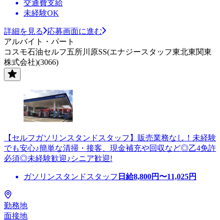
交通費支給
未経験OK
詳細を見る
応募画面に進む
アルバイト・パート
コスモ石油セルフ五所川原SS(エナジースタッフ東北東関東
株式会社)(3066)
【セルフガソリンスタンドスタッフ】販売業務なし！未経験
でも安心♪簡単な清掃・接客、現金補充や回収など◎乙4免許
必須◎未経験歓迎♪シニア歓迎!
ガソリンスタンドスタッフ
日給
8,800
円〜
11,025
円
勤務地
面接地