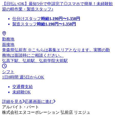
【日払いOK】最短5分で申請完了◎スマホで簡単！未経験歓
迎の軽作業・製造スタッフ♪
仕分けスタッフ
時給
1,190
円〜
1,350
円
製造スタッフ
時給
1,190
円〜
1,350
円
勤務地
面接地
青森県弘前市 ※こちらは募集エリアとなります。実際の勤
務地は面談時にご相談ください。
弘高下駅、弘前駅、弘前学院大前駅
シフト
1日8時間 週5日からOK
交通費支給
未経験OK
詳細を見る
応募画面に進む
アルバイト・パート
株式会社エヌコーポレーション 弘前店 リエジュ