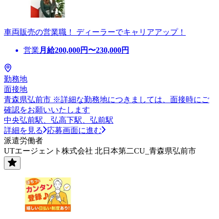
車両販売の営業職！ ディーラーでキャリアアップ！
営業
月給
200,000
円〜
230,000
円
勤務地
面接地
青森県弘前市 ※詳細な勤務地につきましては、面接時にご
確認をお願いいたします
中央弘前駅、弘高下駅、弘前駅
詳細を見る
応募画面に進む
派遣労働者
UTエージェント株式会社 北日本第二CU_青森県弘前市