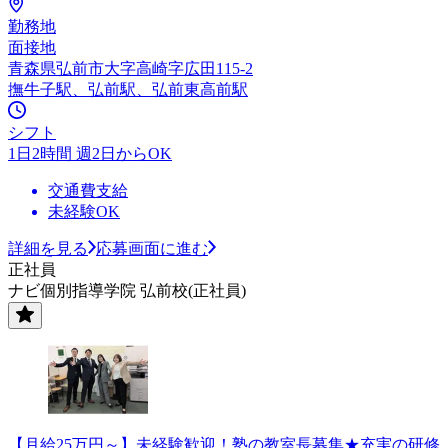
勤務地
面接地
青森県弘前市大字高崎字広田115-2
撫牛子駅、弘前駅、弘前東高前駅
シフト
1日2時間 週2日からOK
交通費支給
未経験OK
詳細を見る
応募画面に進む
正社員
ナビ個別指導学院 弘前校(正社員)
【月給25万円～】未経験歓迎！塾の教室長募集★充実の研修