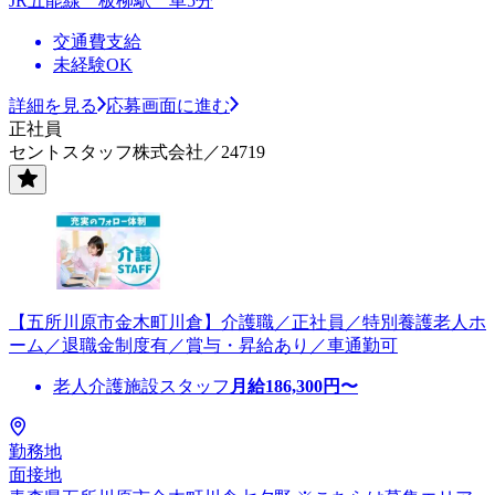
JR五能線 板柳駅 車5分
交通費支給
未経験OK
詳細を見る
応募画面に進む
正社員
セントスタッフ株式会社／24719
【五所川原市金木町川倉】介護職／正社員／特別養護老人ホ
ーム／退職金制度有／賞与・昇給あり／車通勤可
老人介護施設スタッフ
月給
186,300
円〜
勤務地
面接地