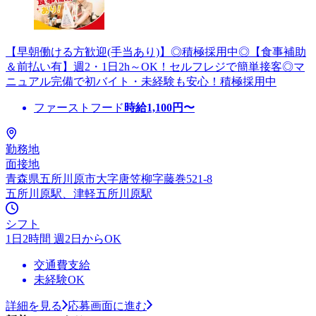
【早朝働ける方歓迎(手当あり)】◎積極採用中◎【食事補助
＆前払い有】週2・1日2h～OK！セルフレジで簡単接客◎マ
ニュアル完備で初バイト・未経験も安心！積極採用中
ファーストフード
時給
1,100
円〜
勤務地
面接地
青森県五所川原市大字唐笠柳字藤巻521-8
五所川原駅、津軽五所川原駅
シフト
1日2時間 週2日からOK
交通費支給
未経験OK
詳細を見る
応募画面に進む