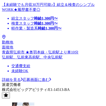
【未経験でも月収30万円可能♪】組立＆検査のシンプル
WORK★履歴書不要◎
組立スタッフ
時給
1,300
円〜
検査スタッフ
時給
1,300
円〜
軽作業・製造系
時給
1,300
円〜
勤務地
面接地
青森県弘前市 ★奥羽本線・弘前駅より車10分
弘前駅、弘前東高前駅、中央弘前駅
交通費支給
未経験OK
詳細を見る
応募画面に進む
派遣労働者
株式会社ビッグアビリティ/E1-14513-BA