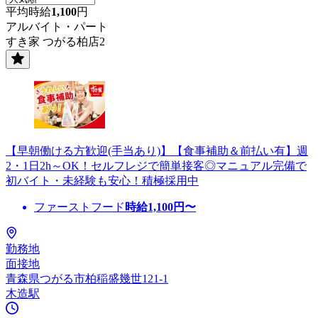
平均時給
1,100
円
アルバイト・パート
すき家 つがる柏店2
【早朝働ける方歓迎(手当あり)】【食事補助＆前払い有】週
2・1日2h～OK！セルフレジで簡単接客◎マニュアル完備で
初バイト・未経験も安心！積極採用中
ファーストフード
時給
1,100
円〜
勤務地
面接地
青森県つがる市柏稲盛幾世121-1
木造駅