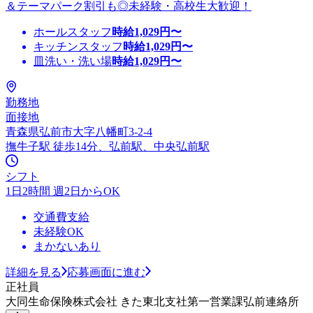
＆テーマパーク割引も◎未経験・高校生大歓迎！
ホールスタッフ
時給
1,029
円〜
キッチンスタッフ
時給
1,029
円〜
皿洗い・洗い場
時給
1,029
円〜
勤務地
面接地
青森県弘前市大字八幡町3-2-4
撫牛子駅 徒歩14分、弘前駅、中央弘前駅
シフト
1日2時間 週2日からOK
交通費支給
未経験OK
まかないあり
詳細を見る
応募画面に進む
正社員
大同生命保険株式会社 きた東北支社第一営業課弘前連絡所