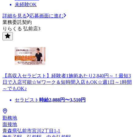
未経験OK
詳細を見る
応募画面に進む
業務委託契約
りらくる 弘前店3
【高収入セラピスト】経験者1施術あたり2,840円～！最短3
日で入店可能☆Wワーク＆短時間入店もOK☆週1日～1時間
～でもOK♪
セラピスト
時給
2,088
円〜
3,510
円
勤務地
面接地
青森県弘前市宮川2丁目1-1