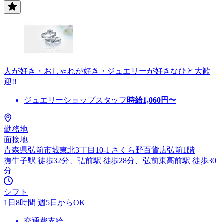
人が好き・おしゃれが好き・ジュエリーが好きなひと大歓
迎!!
ジュエリーショップスタッフ
時給
1,060
円〜
勤務地
面接地
青森県弘前市城東北3丁目10-1 さくら野百貨店弘前1階
撫牛子駅 徒歩32分、弘前駅 徒歩28分、弘前東高前駅 徒歩30
分
シフト
1日8時間 週5日からOK
交通費支給