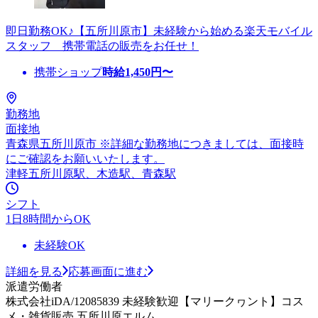
即日勤務OK♪【五所川原市】未経験から始める楽天モバイル
スタッフ 携帯電話の販売をお任せ！
携帯ショップ
時給
1,450
円〜
勤務地
面接地
青森県五所川原市 ※詳細な勤務地につきましては、面接時
にご確認をお願いいたします。
津軽五所川原駅、木造駅、青森駅
シフト
1日8時間からOK
未経験OK
詳細を見る
応募画面に進む
派遣労働者
株式会社iDA/12085839 未経験歓迎【マリークヮント】コス
メ・雑貨販売 五所川原エルム