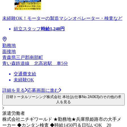
未経験OK！モーターの製造マシンオペレーター・検査など
組立スタッフ
時給
1,240
円
勤務地
面接地
青森県三戸郡南部町
青い森鉄道線 北高岩駅 車5分
交通費支給
未経験OK
詳細を見る
応募画面に進む
日研トータルソーシング株式会社 本社(お仕事No.2A063)のその他の求
人を見る
派遣労働者
株式会社ニチギワールド ★勤務地★兵庫県姫路市の大手メ
ーカー ◆カンタン検査 ◆時給1450円＆日払いOK 20