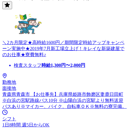
＼2カ月限定★高時給1600円／期間限定時給アップキャンペ
ーン実施中★2019年7月新工場立上げ！キレイな新築建屋で
のお仕事★寮費無料♪
検査スタッフ
時給
1,300
円〜
2,000
円
勤務地
面接地
青森県青森市 【お仕事先】兵庫県姫路市飾磨区妻鹿日田町
※白浜の宮駅路線バス10分 ※山陽白浜の宮駅より無料送迎
バスあり※マイカー、バイク、自転車ＯＫ※無料の寮完備。
シフト
1日8時間 週5日からOK