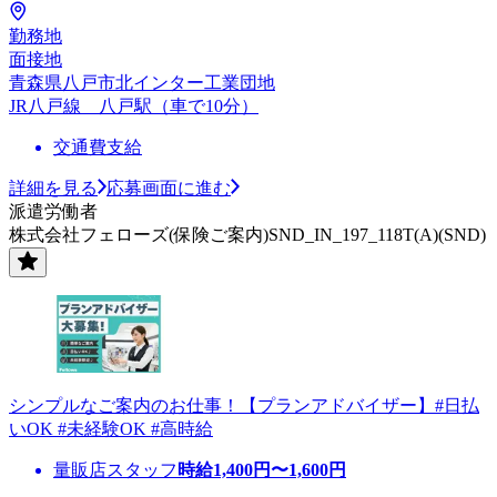
勤務地
面接地
青森県八戸市北インター工業団地
JR八戸線 八戸駅（車で10分）
交通費支給
詳細を見る
応募画面に進む
派遣労働者
株式会社フェローズ(保険ご案内)SND_IN_197_118T(A)(SND)
シンプルなご案内のお仕事！【プランアドバイザー】#日払
いOK #未経験OK #高時給
量販店スタッフ
時給
1,400
円〜
1,600
円