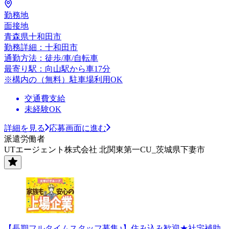
勤務地
面接地
青森県十和田市
勤務詳細：十和田市
通勤方法：徒歩/車/自転車
最寄り駅：向山駅から車17分
※構内の（無料）駐車場利用OK
交通費支給
未経験OK
詳細を見る
応募画面に進む
派遣労働者
UTエージェント株式会社 北関東第一CU_茨城県下妻市
【長期フルタイムスタッフ募集♪】住み込み歓迎★社宅補助