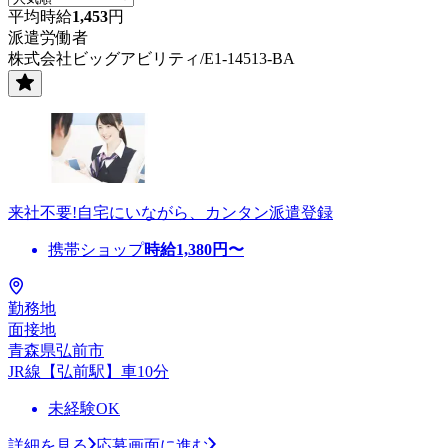
平均時給
1,453
円
派遣労働者
株式会社ビッグアビリティ/E1-14513-BA
来社不要!自宅にいながら、カンタン派遣登録
携帯ショップ
時給
1,380
円〜
勤務地
面接地
青森県弘前市
JR線【弘前駅】車10分
未経験OK
詳細を見る
応募画面に進む