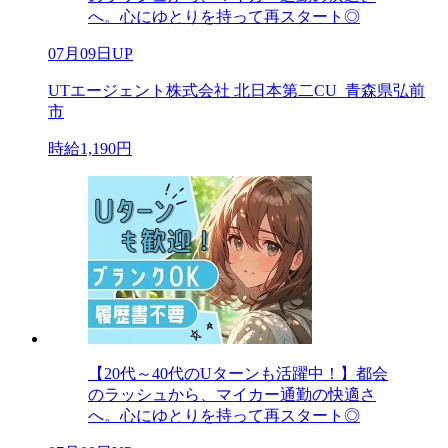
へ。心にゆとりを持って再スタート◎
07月09日UP
UTエージェント株式会社 北日本第二CU_青森県弘前
市
時給1,190円
【20代～40代のUターンも活躍中！】都会
のラッシュから、マイカー通勤の快適さ
へ。心にゆとりを持って再スタート◎