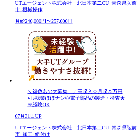
UTエージェント株式会社 北日本第二CU_青森県弘前
市_機械操作
月給240,000円〜257,000円
＼複数名の大募集！／高収入☆月収25万円
可♪残業ほぼナシ◎電子部品の製造・検査★
未経験OK
07月31日UP
UTエージェント株式会社 北日本第二CU_青森県弘前
市_加工･組付け