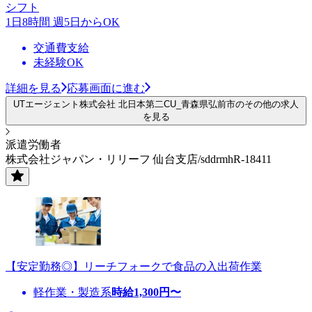
シフト
1日8時間 週5日からOK
交通費支給
未経験OK
詳細を見る
応募画面に進む
UTエージェント株式会社 北日本第二CU_青森県弘前市のその他の求人
を見る
派遣労働者
株式会社ジャパン・リリーフ 仙台支店/sddrmhR-18411
【安定勤務◎】リーチフォークで食品の入出荷作業
軽作業・製造系
時給
1,300
円〜