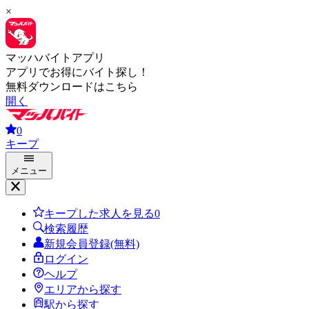
×
マッハバイトアプリ
アプリでお得にバイト探し！
無料ダウンロードはこちら
開く
0
キープ
メニュー
キープした求人を見る
0
検索履歴
新規会員登録(無料)
ログイン
ヘルプ
エリアから探す
駅から探す