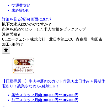
交通費支給
未経験OK
詳細を見る
応募画面に進む
以下の求人はいかがですか？
条件を緩めてヒットした求人情報をピックアップ
派遣労働者
UTエージェント株式会社 北日本第二CU_青森県十和田市_
加工･組付け
【日勤専属！】牛肉や豚肉のカット作業★土日休み＋長期休
暇あり！残業少なめ♪未経験OK！
製造スタッフ
月給
180,000
円〜
185,000
円
加工スタッフ
月給
180,000
円〜
185,000
円