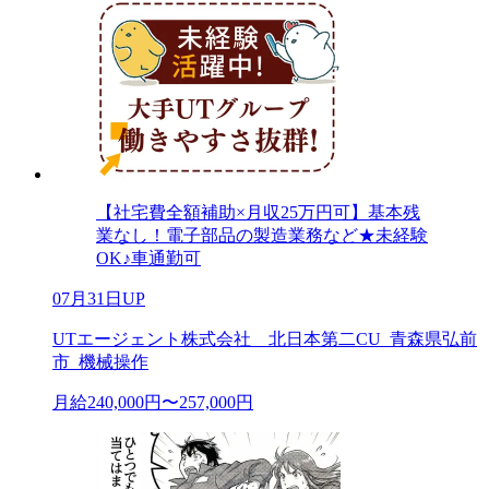
【社宅費全額補助×月収25万円可】基本残
業なし！電子部品の製造業務など★未経験
OK♪車通勤可
07月31日UP
UTエージェント株式会社 北日本第二CU_青森県弘前
市_機械操作
月給240,000円〜257,000円