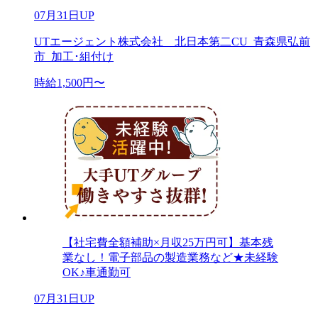
07月31日UP
UTエージェント株式会社 北日本第二CU_青森県弘前
市_加工･組付け
時給1,500円〜
【社宅費全額補助×月収25万円可】基本残
業なし！電子部品の製造業務など★未経験
OK♪車通勤可
07月31日UP