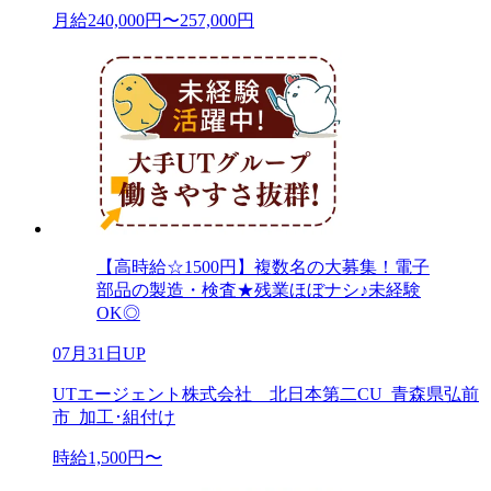
月給240,000円〜257,000円
【高時給☆1500円】複数名の大募集！電子
部品の製造・検査★残業ほぼナシ♪未経験
OK◎
07月31日UP
UTエージェント株式会社 北日本第二CU_青森県弘前
市_加工･組付け
時給1,500円〜