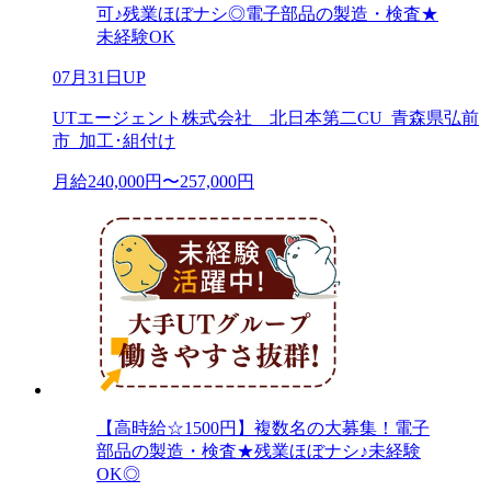
可♪残業ほぼナシ◎電子部品の製造・検査★
未経験OK
07月31日UP
UTエージェント株式会社 北日本第二CU_青森県弘前
市_加工･組付け
月給240,000円〜257,000円
【高時給☆1500円】複数名の大募集！電子
部品の製造・検査★残業ほぼナシ♪未経験
OK◎