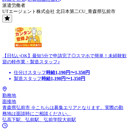
派遣労働者
UTエージェント株式会社 北日本第二CU_青森県弘前市
【日払いOK】最短5分で申請完了◎スマホで簡単！未経験歓
迎の軽作業・製造スタッフ♪
仕分けスタッフ
時給
1,190
円〜
1,350
円
製造スタッフ
時給
1,190
円〜
1,350
円
勤務地
面接地
青森県弘前市 ※こちらは募集エリアとなります。実際の勤
務地は面談時にご相談ください。
弘高下駅、弘前駅、弘前学院大前駅