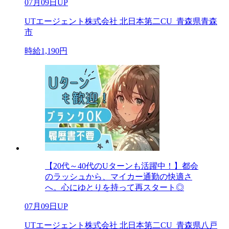
07月09日UP
UTエージェント株式会社 北日本第二CU_青森県青森
市
時給1,190円
【20代～40代のUターンも活躍中！】都会
のラッシュから、マイカー通勤の快適さ
へ。心にゆとりを持って再スタート◎
07月09日UP
UTエージェント株式会社 北日本第二CU_青森県八戸