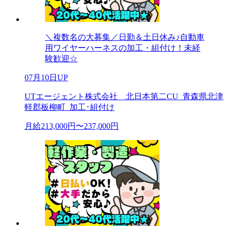
＼複数名の大募集／日勤＆土日休み♪自動車
用ワイヤーハーネスの加工・組付け！未経
験歓迎☆
07月10日UP
UTエージェント株式会社 北日本第二CU_青森県北津
軽郡板柳町_加工･組付け
月給213,000円〜237,000円