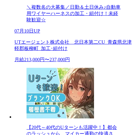
＼複数名の大募集／日勤＆土日休み♪自動車
用ワイヤーハーネスの加工・組付け！未経
験歓迎☆
07月10日UP
UTエージェント株式会社 北日本第二CU_青森県北津
軽郡板柳町_加工･組付け
月給213,000円〜237,000円
【20代～40代のUターンも活躍中！】都会
のラッシュから、マイカー通勤の快適さ