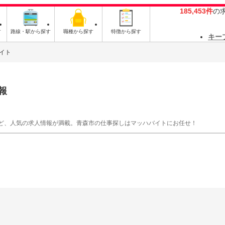
185,453件
の
す
路線・駅から探す
職種から探す
特徴から探す
キー
イト
報
ど、人気の求人情報が満載。青森市の仕事探しはマッハバイトにお任せ！