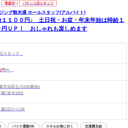
青森市
パチンコ店スタッフ
ジング観光通 ホールスタッフ(アルバイト)
給１１００円♪ 土日祝・お盆・年末年始は時給１
０円ＵＰ！ おしゃれも楽しめます
コ店スタッフ
0
円〜
森市浜田玉川235番地1
)駅 徒歩18分
 週2日からOK
迎
バイク通勤OK
スキルが身に付く
交通費支給