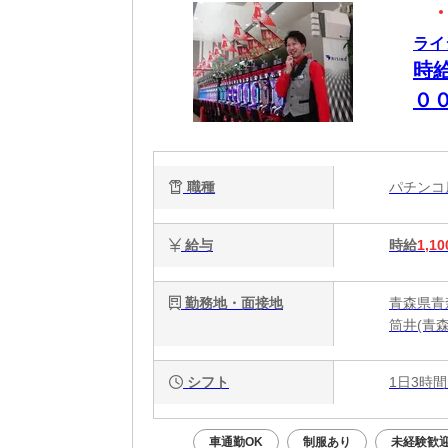
ライ
時
０
職種
パチン
給与
時給
1,10
勤務地・面接地
青森県青
筒井(青森
シフト
1日3時間
車通勤OK
制服あり
未経験歓