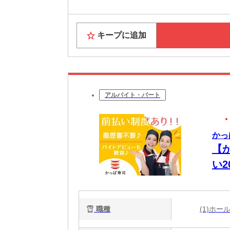
キープに追加
アルバイト・パート
かっ
【
い
迎
職種
(1)ホ