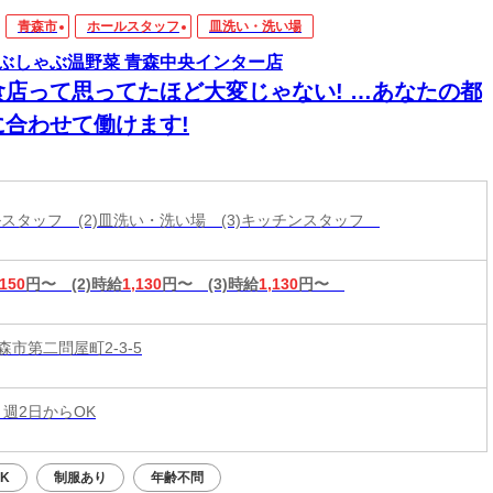
青森市
ホールスタッフ
皿洗い・洗い場
ぶしゃぶ温野菜 青森中央インター店
食店って思ってたほど大変じゃない! …あなたの都
に合わせて働けます!
ールスタッフ (2)皿洗い・洗い場 (3)キッチンスタッフ
,150
円〜
(2)時給
1,130
円〜
(3)時給
1,130
円〜
市第二問屋町2-3-5
 週2日からOK
K
制服あり
年齢不問