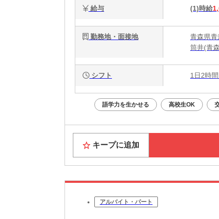
給与
(1)時給
1
勤務地・面接地
青森県青
筒井(青
シフト
1日2時間
語学力を生かせる
高校生OK
キープに追加
アルバイト・パート