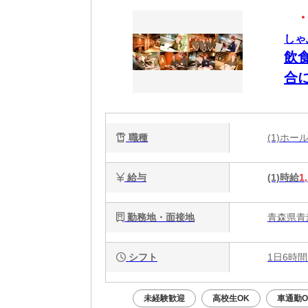
しゃ
飲
合
職種
(1)ホ
給与
(1)時給
1
勤務地・面接地
青森県青森
シフト
1日6時間
未経験歓迎
高校生OK
車通勤O