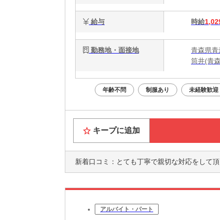
給与
時給
1,02
勤務地・面接地
青森県青森
筒井(青森
年齢不問
制服あり
未経験歓迎
キープに追加
新着口コミ：
とても丁寧で親切な対応をして頂きました。 
アルバイト・パート