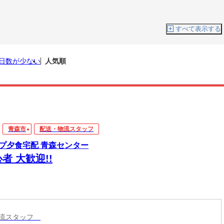
すべて表示する
日数が少ない
人気順
青森市
配送・物流スタッフ
プ夕食宅配 青森センター
者 大歓迎!!
物流スタッフ