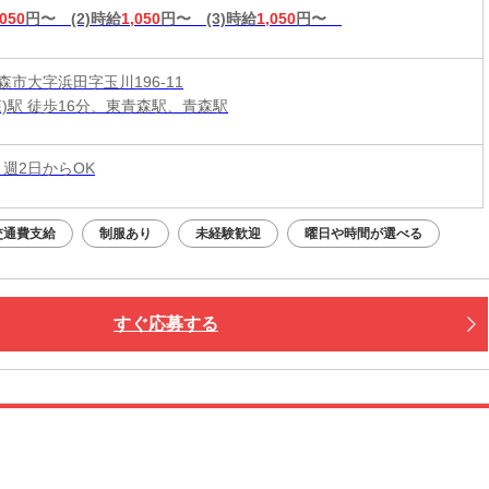
,050
円〜
(2)時給
1,050
円〜
(3)時給
1,050
円〜
森市大字浜田字玉川196-11
森)駅 徒歩16分、東青森駅、青森駅
 週2日からOK
交通費支給
制服あり
未経験歓迎
曜日や時間が選べる
すぐ応募する