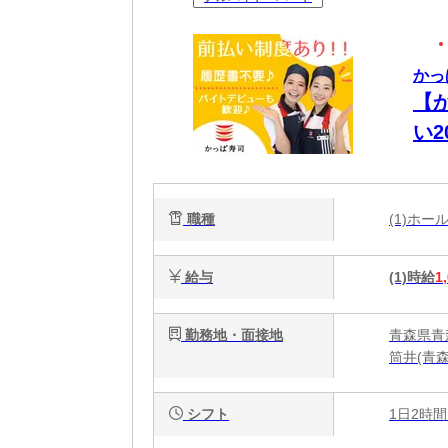
かっ
【
い
迎
職種
(1)ホ
給与
(1)時給
1
勤務地・面接地
青森県青
筒井(青
シフト
1日2時間