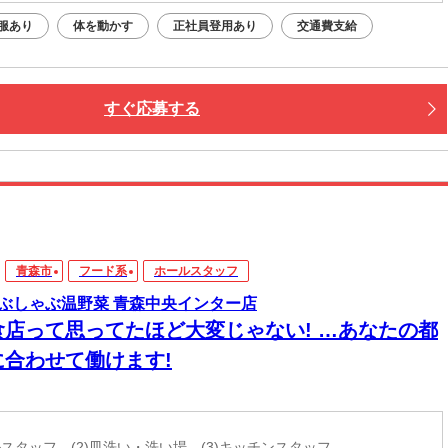
服あり
体を動かす
正社員登用あり
交通費支給
すぐ応募する
青森市
フード系
ホールスタッフ
ぶしゃぶ温野菜 青森中央インター店
食店って思ってたほど大変じゃない! …あなたの都
に合わせて働けます!
ールスタッフ (2)皿洗い・洗い場 (3)キッチンスタッフ