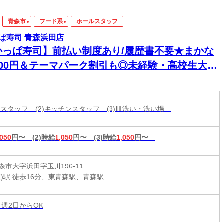
青森市
フード系
ホールスタッフ
ぱ寿司 青森浜田店
かっぱ寿司】前払い制度あり/履歴書不要★まかな
200円＆テーマパーク割引も◎未経験・高校生大歓
！
ールスタッフ (2)キッチンスタッフ (3)皿洗い・洗い場
,050
円〜
(2)時給
1,050
円〜
(3)時給
1,050
円〜
森市大字浜田字玉川196-11
森)駅 徒歩16分、東青森駅、青森駅
 週2日からOK