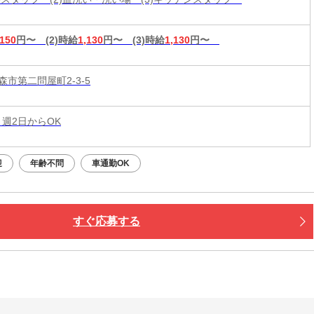
,150
円〜
(2)時給
1,130
円〜
(3)時給
1,130
円〜
市第二問屋町2-3-5
 週2日からOK
迎
年齢不問
車通勤OK
すぐ応募する