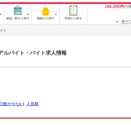
186,295件
の
す
路線・駅から探す
職種から探す
特徴から探す
キー
イト
アルバイト・バイト求人情報
日数が少ない
人気順