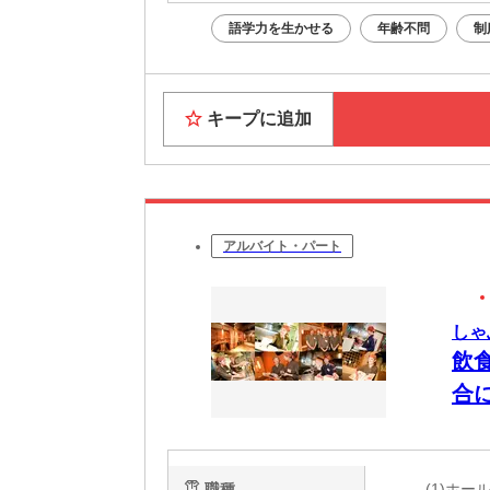
語学力を生かせる
年齢不問
制
キープに追加
アルバイト・パート
しゃ
飲
合
職種
(1)ホ