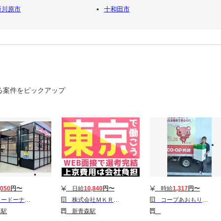
所川原市
十和田市
る案件をピックアップ
,050
円〜
日給
10,840
円〜
時給
1,317
円〜
ーラタウン青森ショップ
株式会社ＭＫＲ(124)
コープあおもり 十和田センター
駅
新青森駅