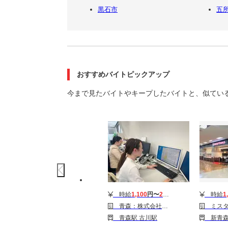
黒石市
五
おすすめバイトピックアップ
今まで見たバイトやキープしたバイトと、似てい
時給
1,100
円〜
2,000
円
時給
1
青森：株式会社スマイルハートライフ（営業）
ミスタードーナツガ
青森駅 古川駅
新青森