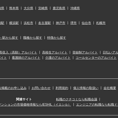
崎県
熊本県
大分県
宮崎県
鹿児島県
沖縄県
袋駅
横浜駅
浜松市
名古屋駅
神戸市
堺市
仙台市
札幌市
・駅から探す
職種から探す
特徴から探す
高収入（高額）アルバイト
高校生アルバイト
登録制アルバイト
日払いア
バイト
看護師のアルバイト
介護のアルバイト
コールセンターのアルバイト
告掲載のお申し込み
お問い合わせ
利用規約
個人情報の取扱い
会社概要
関連サイト
転職のクチコミなら転職会議
ンションの市場価格情報ならIESHIL（イエシル）
エンジニアの転職なら転職ド