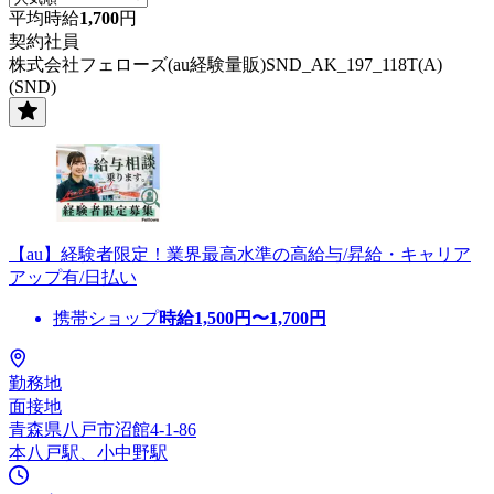
平均時給
1,700
円
契約社員
株式会社フェローズ(au経験量販)SND_AK_197_118T(A)
(SND)
【au】経験者限定！業界最高水準の高給与/昇給・キャリア
アップ有/日払い
携帯ショップ
時給
1,500
円〜
1,700
円
勤務地
面接地
青森県八戸市沼館4-1-86
本八戸駅、小中野駅