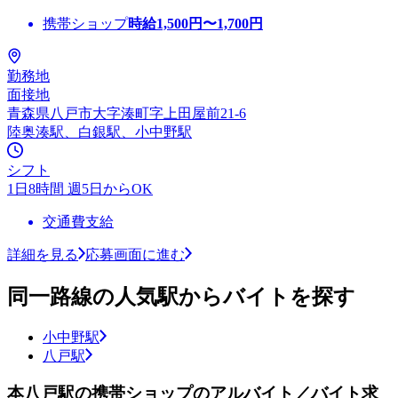
携帯ショップ
時給
1,500
円〜
1,700
円
勤務地
面接地
青森県八戸市大字湊町字上田屋前21-6
陸奥湊駅、白銀駅、小中野駅
シフト
1日8時間 週5日からOK
交通費支給
詳細を見る
応募画面に進む
同一路線の人気駅からバイトを探す
小中野駅
八戸駅
本八戸駅の携帯ショップのアルバイト／バイト求