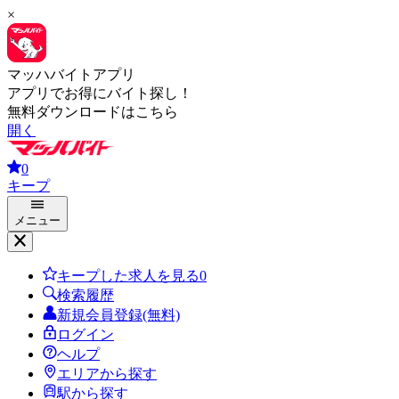
×
マッハバイトアプリ
アプリでお得にバイト探し！
無料ダウンロードはこちら
開く
0
キープ
メニュー
キープした求人を見る
0
検索履歴
新規会員登録(無料)
ログイン
ヘルプ
エリアから探す
駅から探す