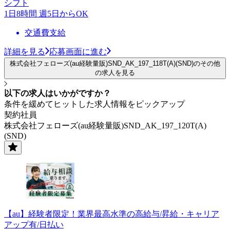
シフト
1日8時間 週5日からOK
交通費支給
詳細を見る
応募画面に進む
株式会社フェローズ(au経験量販)SND_AK_197_118T(A)(SND)のその他
の求人を見る
以下の求人はいかがですか？
条件を緩めてヒットした求人情報をピックアップ
契約社員
株式会社フェローズ(au経験量販)SND_AK_197_120T(A)
(SND)
【au】経験者限定！業界最高水準の高給与/昇給・キャリア
アップ有/日払い