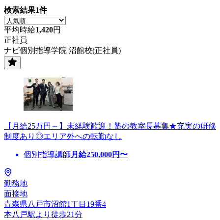
検索結果
1
件
平均時給
1,420
円
正社員
ナビ個別指導学院 沼館校(正社員)
【月給25万円～】未経験歓迎！塾の教室長募集★充実の研修
制度あり◎エリア外への転勤なし
個別指導講師
月給
250,000
円〜
勤務地
面接地
青森県八戸市沼館1丁目19番4
本八戸駅より徒歩21分