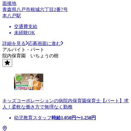
面接地
青森県八戸市根城六丁目2番7号
本八戸駅
交通費支給
未経験OK
詳細を見る
応募画面に進む
アルバイト・パート
院内保育園 いちょうの樹
キッズコーポレーションの病院内保育園保育士【パート】求
人！柔軟な働き方で無理なく勤務
幼児教育スタッフ
時給
1,050
円〜
1,250
円