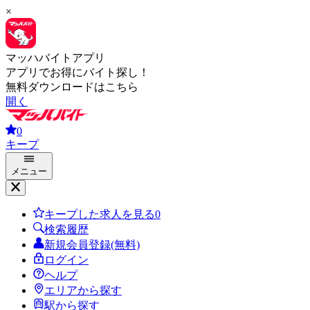
×
マッハバイトアプリ
アプリでお得にバイト探し！
無料ダウンロードはこちら
開く
0
キープ
メニュー
キープした求人を見る
0
検索履歴
新規会員登録(無料)
ログイン
ヘルプ
エリアから探す
駅から探す