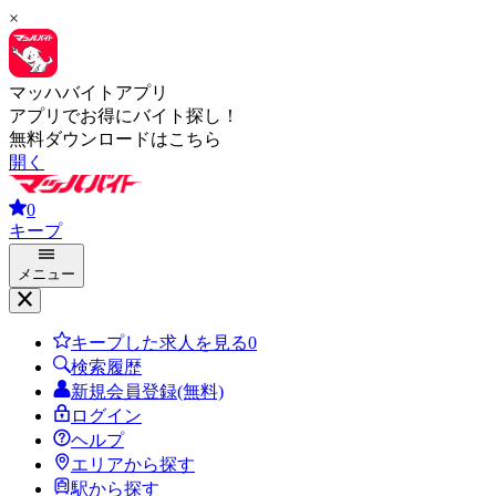
×
マッハバイトアプリ
アプリでお得にバイト探し！
無料ダウンロードはこちら
開く
0
キープ
メニュー
キープした求人を見る
0
検索履歴
新規会員登録(無料)
ログイン
ヘルプ
エリアから探す
駅から探す