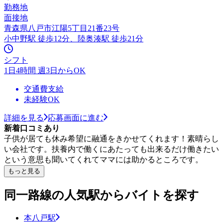
勤務地
面接地
青森県八戸市江陽5丁目21番23号
小中野駅 徒歩12分、陸奥湊駅 徒歩21分
シフト
1日4時間 週3日からOK
交通費支給
未経験OK
詳細を見る
応募画面に進む
新着口コミあり
子供が居ても休み希望に融通をきかせてくれます！素晴らし
い会社です。扶養内で働くにあたっても出来るだけ働きたい
という意思も聞いてくれてママには助かるところです。
もっと見る
同一路線の人気駅からバイトを探す
本八戸駅