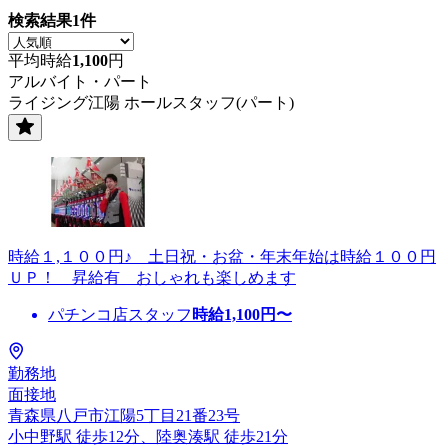
検索結果
1
件
平均時給
1,100
円
アルバイト・パート
ライジング江陽 ホールスタッフ(パート)
時給１,１００円♪ 土日祝・お盆・年末年始は時給１００円
ＵＰ！ 昇給有 おしゃれも楽しめます
パチンコ店スタッフ
時給
1,100
円〜
勤務地
面接地
青森県八戸市江陽5丁目21番23号
小中野駅 徒歩12分、陸奥湊駅 徒歩21分