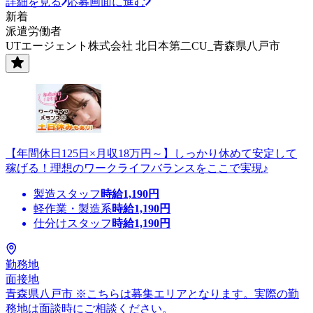
詳細を見る
応募画面に進む
新着
派遣労働者
UTエージェント株式会社 北日本第二CU_青森県八戸市
【年間休日125日×月収18万円～】しっかり休めて安定して
稼げる！理想のワークライフバランスをここで実現♪
製造スタッフ
時給
1,190
円
軽作業・製造系
時給
1,190
円
仕分けスタッフ
時給
1,190
円
勤務地
面接地
青森県八戸市 ※こちらは募集エリアとなります。実際の勤
務地は面談時にご相談ください。