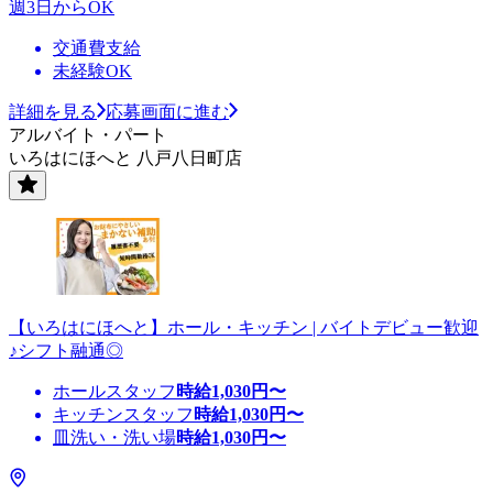
週3日からOK
交通費支給
未経験OK
詳細を見る
応募画面に進む
アルバイト・パート
いろはにほへと 八戸八日町店
【いろはにほへと】ホール・キッチン | バイトデビュー歓迎
♪シフト融通◎
ホールスタッフ
時給
1,030
円〜
キッチンスタッフ
時給
1,030
円〜
皿洗い・洗い場
時給
1,030
円〜