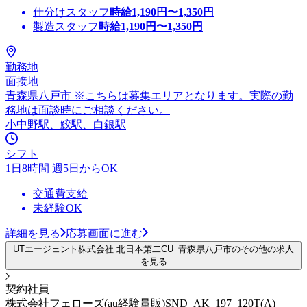
仕分けスタッフ
時給
1,190
円〜
1,350
円
製造スタッフ
時給
1,190
円〜
1,350
円
勤務地
面接地
青森県八戸市 ※こちらは募集エリアとなります。実際の勤
務地は面談時にご相談ください。
小中野駅、鮫駅、白銀駅
シフト
1日8時間 週5日からOK
交通費支給
未経験OK
詳細を見る
応募画面に進む
UTエージェント株式会社 北日本第二CU_青森県八戸市のその他の求人
を見る
契約社員
株式会社フェローズ(au経験量販)SND_AK_197_120T(A)