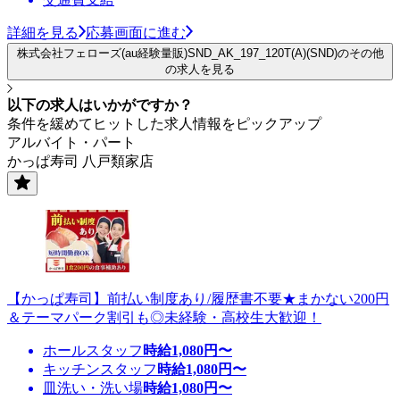
詳細を見る
応募画面に進む
株式会社フェローズ(au経験量販)SND_AK_197_120T(A)(SND)のその他
の求人を見る
以下の求人はいかがですか？
条件を緩めてヒットした求人情報をピックアップ
アルバイト・パート
かっぱ寿司 八戸類家店
【かっぱ寿司】前払い制度あり/履歴書不要★まかない200円
＆テーマパーク割引も◎未経験・高校生大歓迎！
ホールスタッフ
時給
1,080
円〜
キッチンスタッフ
時給
1,080
円〜
皿洗い・洗い場
時給
1,080
円〜