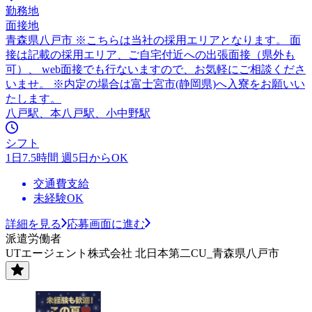
勤務地
面接地
青森県八戸市 ※こちらは当社の採用エリアとなります。 面
接は記載の採用エリア、ご自宅付近への出張面接（県外も
可）、 web面接でも行ないますので、お気軽にご相談くださ
いませ。 ※内定の場合は富士宮市(静岡県)へ入寮をお願いい
たします。
八戸駅、本八戸駅、小中野駅
シフト
1日7.5時間 週5日からOK
交通費支給
未経験OK
詳細を見る
応募画面に進む
派遣労働者
UTエージェント株式会社 北日本第二CU_青森県八戸市