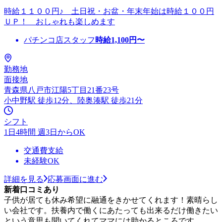
時給１１００円♪ 土日祝・お盆・年末年始は時給１００円
ＵＰ！ おしゃれも楽しめます
パチンコ店スタッフ
時給
1,100
円〜
勤務地
面接地
青森県八戸市江陽5丁目21番23号
小中野駅 徒歩12分、陸奥湊駅 徒歩21分
シフト
1日4時間 週3日からOK
交通費支給
未経験OK
詳細を見る
応募画面に進む
新着口コミあり
子供が居ても休み希望に融通をきかせてくれます！素晴らし
い会社です。扶養内で働くにあたっても出来るだけ働きたい
という意思も聞いてくれてママには助かるところです。