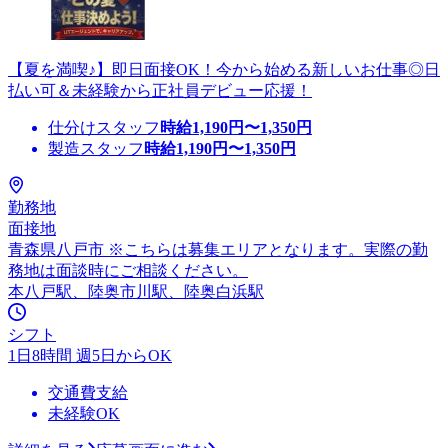
【夏を満喫♪】即日面接OK！今から始める新しいお仕事◎日
払い可＆未経験から正社員デビュー応援！
仕分けスタッフ
時給
1,190
円〜
1,350
円
製造スタッフ
時給
1,190
円〜
1,350
円
勤務地
面接地
青森県八戸市 ※こちらは募集エリアとなります。実際の勤
務地は面談時にご相談ください。
本八戸駅、陸奥市川駅、陸奥白浜駅
シフト
1日8時間 週5日からOK
交通費支給
未経験OK