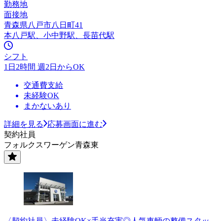
勤務地
面接地
青森県八戸市八日町41
本八戸駅、小中野駅、長苗代駅
シフト
1日2時間 週2日からOK
交通費支給
未経験OK
まかないあり
詳細を見る
応募画面に進む
契約社員
フォルクスワーゲン青森東
〈契約社員〉未経験OK×手当充実◎人気車輌の整備スタッ