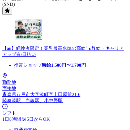
(SND)
【au】経験者限定！業界最高水準の高給与/昇給・キャリア
アップ有/日払い
携帯ショップ
時給
1,500
円〜
1,700
円
勤務地
面接地
青森県八戸市大字湊町字上田屋前21-6
陸奥湊駅、白銀駅、小中野駅
シフト
1日8時間 週5日からOK
交通費支給