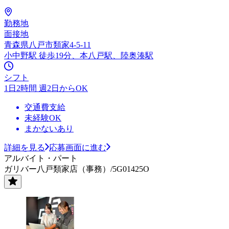
勤務地
面接地
青森県八戸市類家4-5-11
小中野駅 徒歩19分、本八戸駅、陸奥湊駅
シフト
1日2時間 週2日からOK
交通費支給
未経験OK
まかないあり
詳細を見る
応募画面に進む
アルバイト・パート
ガリバー八戸類家店（事務）/5G01425O