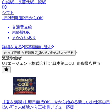
白銀駅、長苗代駅、鮫駅
シフト
1日2時間 週2日からOK
交通費支給
未経験OK
まかないあり
詳細を見る
応募画面に進む
かっぱ寿司 八戸類家店_2のその他の求人を見る
派遣労働者
UTエージェント株式会社 北日本第二CU_青森県八戸市
【夏を満喫♪】即日面接OK！今から始める新しいお仕事◎日
払い可＆未経験から正社員デビュー応援！