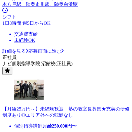
本八戸駅、陸奥市川駅、陸奥白浜駅
シフト
1日8時間 週5日からOK
交通費支給
未経験OK
詳細を見る
応募画面に進む
正社員
ナビ個別指導学院 沼館校(正社員)
【月給25万円～】未経験歓迎！塾の教室長募集★充実の研修
制度あり◎エリア外への転勤なし
個別指導講師
月給
250,000
円〜