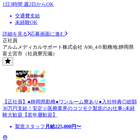
1日3時間 週2日からOK
交通費支給
未経験OK
詳細を見る
応募画面に進む
正社員
アルムメディカルサポート株式会社 A06_4※勤務地:静岡県
富士宮市（社員寮完備）
【正社員】●静岡県勤務●ワンルーム寮あり●入社特典◎総額
30万円支給！安定☆医療業界のコツモク製造のお仕事♪未経
験大歓迎【若年層歓迎】
製造スタッフ
月給
225,000
円〜