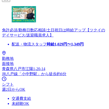
免許必須/勤務日数応相談/土日祝日は時給アップ【ツクイの
デイサービス/送迎職員求人】
配送・物流スタッフ
時給
1,029
円〜
1,349
円
勤務地
面接地
青森県八戸市江陽1-20-14
JR八戸線「小中野駅」から徒歩約6分
シフト
週2日からOK
交通費支給
未経験OK