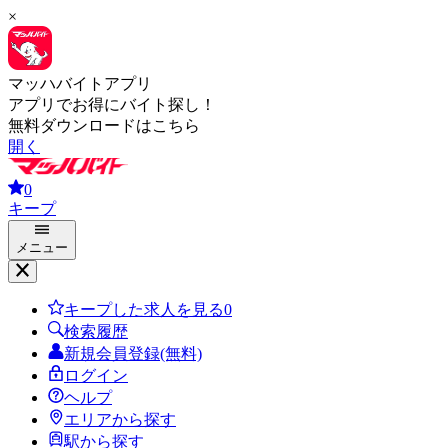
×
マッハバイトアプリ
アプリでお得にバイト探し！
無料ダウンロードはこちら
開く
0
キープ
メニュー
キープした求人を見る
0
検索履歴
新規会員登録(無料)
ログイン
ヘルプ
エリアから探す
駅から探す