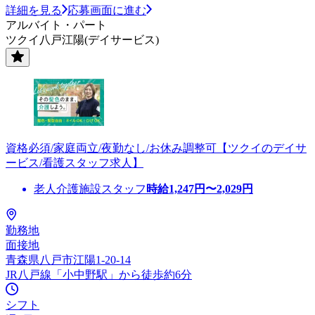
詳細を見る
応募画面に進む
アルバイト・パート
ツクイ八戸江陽(デイサービス)
資格必須/家庭両立/夜勤なし/お休み調整可【ツクイのデイサ
ービス/看護スタッフ求人】
老人介護施設スタッフ
時給
1,247
円〜
2,029
円
勤務地
面接地
青森県八戸市江陽1-20-14
JR八戸線「小中野駅」から徒歩約6分
シフト