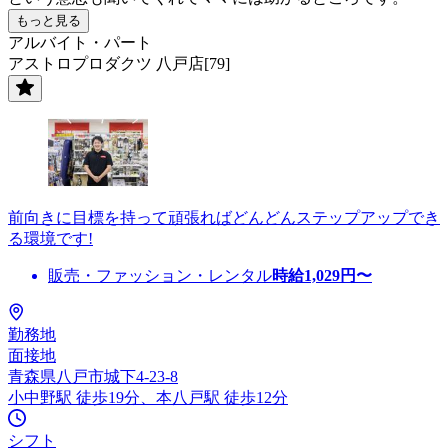
もっと見る
アルバイト・パート
アストロプロダクツ 八戸店[79]
前向きに目標を持って頑張ればどんどんステップアップでき
る環境です!
販売・ファッション・レンタル
時給
1,029
円〜
勤務地
面接地
青森県八戸市城下4-23-8
小中野駅 徒歩19分、本八戸駅 徒歩12分
シフト