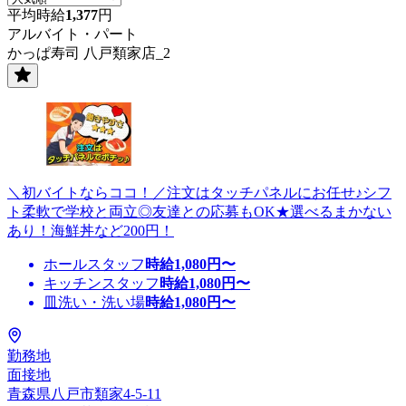
平均時給
1,377
円
アルバイト・パート
かっぱ寿司 八戸類家店_2
＼初バイトならココ！／注文はタッチパネルにお任せ♪シフ
ト柔軟で学校と両立◎友達との応募もOK★選べるまかない
あり！海鮮丼など200円！
ホールスタッフ
時給
1,080
円〜
キッチンスタッフ
時給
1,080
円〜
皿洗い・洗い場
時給
1,080
円〜
勤務地
面接地
青森県八戸市類家4-5-11