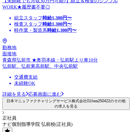
【未経験でも月収30万円可能♪】組立＆検査のシンプル
WORK★履歴書不要◎
組立スタッフ
時給
1,300
円〜
検査スタッフ
時給
1,300
円〜
軽作業・製造系
時給
1,300
円〜
勤務地
面接地
青森県弘前市 ★奥羽本線・弘前駅より車10分
弘前駅、弘前東高前駅、中央弘前駅
交通費支給
未経験OK
詳細を見る
応募画面に進む
日本マニュファクチャリングサービス株式会社01/iwa250422のその他
の求人を見る
正社員
ナビ個別指導学院 弘前校(正社員)