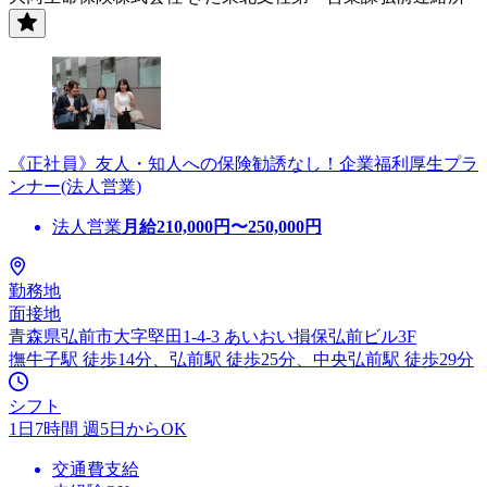
《正社員》友人・知人への保険勧誘なし！企業福利厚生プラ
ンナー(法人営業)
法人営業
月給
210,000
円〜
250,000
円
勤務地
面接地
青森県弘前市大字堅田1-4-3 あいおい損保弘前ビル3F
撫牛子駅 徒歩14分、弘前駅 徒歩25分、中央弘前駅 徒歩29分
シフト
1日7時間 週5日からOK
交通費支給