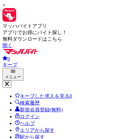
×
マッハバイトアプリ
アプリでお得にバイト探し！
無料ダウンロードはこちら
開く
0
キープ
メニュー
キープした求人を見る
0
検索履歴
新規会員登録(無料)
ログイン
ヘルプ
エリアから探す
駅から探す