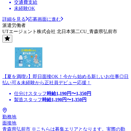
交通費支給
未経験OK
詳細を見る
応募画面に進む
派遣労働者
UTエージェント株式会社 北日本第二CU_青森県弘前市
【夏を満喫♪】即日面接OK！今から始める新しいお仕事◎日
払い可＆未経験から正社員デビュー応援！
仕分けスタッフ
時給
1,190
円〜
1,350
円
製造スタッフ
時給
1,190
円〜
1,350
円
勤務地
面接地
青森県弘前市 ※こちらは募集エリアとなります。実際の勤