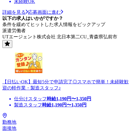
未経験OK
詳細を見る
応募画面に進む
以下の求人はいかがですか？
条件を緩めてヒットした求人情報をピックアップ
派遣労働者
UTエージェント株式会社 北日本第二CU_青森県弘前市
【日払いOK】最短5分で申請完了◎スマホで簡単！未経験歓
迎の軽作業・製造スタッフ♪
仕分けスタッフ
時給
1,190
円〜
1,350
円
製造スタッフ
時給
1,190
円〜
1,350
円
勤務地
面接地