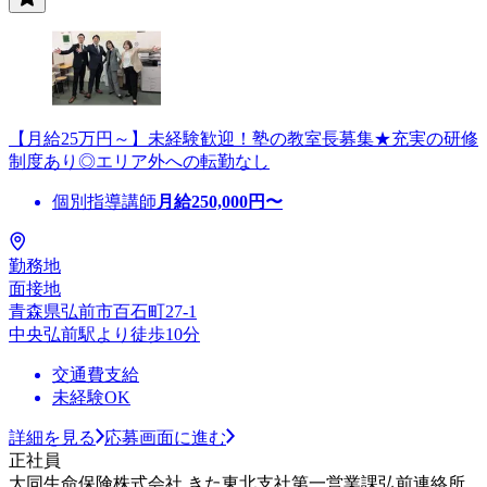
【月給25万円～】未経験歓迎！塾の教室長募集★充実の研修
制度あり◎エリア外への転勤なし
個別指導講師
月給
250,000
円〜
勤務地
面接地
青森県弘前市百石町27-1
中央弘前駅より徒歩10分
交通費支給
未経験OK
詳細を見る
応募画面に進む
正社員
大同生命保険株式会社 きた東北支社第一営業課弘前連絡所