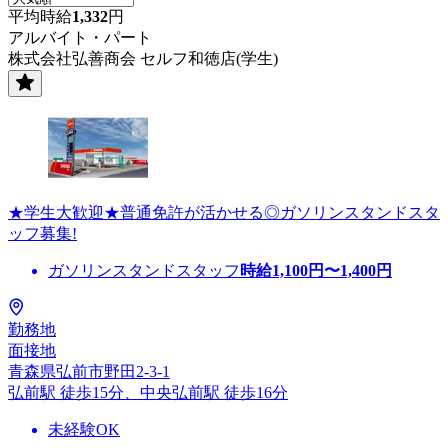
平均時給
1,332
円
アルバイト・パート
株式会社弘善商会 セルフ和徳店(学生)
★学生大歓迎★普通免許が活かせる◎ガソリンスタンドスタ
ッフ募集!
ガソリンスタンドスタッフ
時給
1,100
円〜
1,400
円
勤務地
面接地
青森県弘前市野田2-3-1
弘前駅 徒歩15分、中央弘前駅 徒歩16分
未経験OK