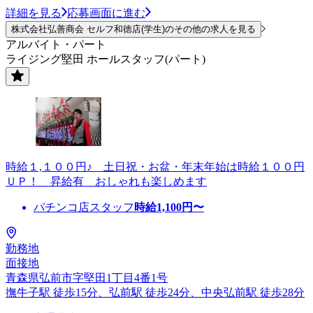
詳細を見る
応募画面に進む
株式会社弘善商会 セルフ和徳店(学生)のその他の求人を見る
アルバイト・パート
ライジング堅田 ホールスタッフ(パート)
時給１,１００円♪ 土日祝・お盆・年末年始は時給１００円
ＵＰ！ 昇給有 おしゃれも楽しめます
パチンコ店スタッフ
時給
1,100
円〜
勤務地
面接地
青森県弘前市字堅田1丁目4番1号
撫牛子駅 徒歩15分、弘前駅 徒歩24分、中央弘前駅 徒歩28分