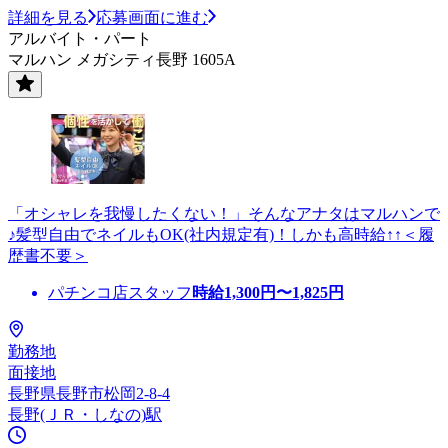
詳細を見る
応募画面に進む
アルバイト・パート
マルハン メガシティ長野 1605A
「オシャレを我慢したくない！」そんなアナタはマルハンで
♪髪型自由でネイルもOK(社内規定有)！しかも高時給↑↑＜履
歴書不要＞
パチンコ店スタッフ
時給
1,300
円〜
1,825
円
勤務地
面接地
長野県長野市松岡2-8-4
長野(ＪＲ・しなの)駅