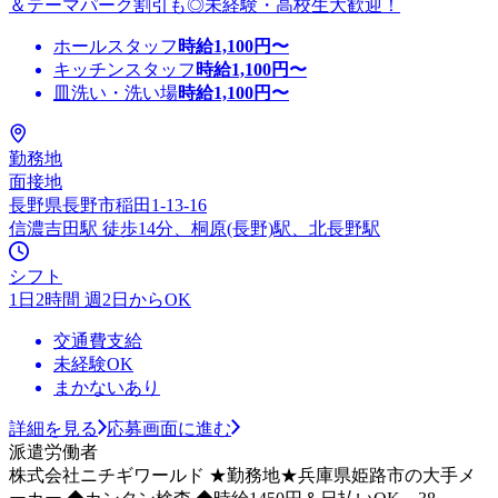
＆テーマパーク割引も◎未経験・高校生大歓迎！
ホールスタッフ
時給
1,100
円〜
キッチンスタッフ
時給
1,100
円〜
皿洗い・洗い場
時給
1,100
円〜
勤務地
面接地
長野県長野市稲田1-13-16
信濃吉田駅 徒歩14分、桐原(長野)駅、北長野駅
シフト
1日2時間 週2日からOK
交通費支給
未経験OK
まかないあり
詳細を見る
応募画面に進む
派遣労働者
株式会社ニチギワールド ★勤務地★兵庫県姫路市の大手メ