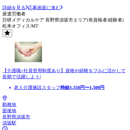
詳細を見る
応募画面に進む
派遣労働者
日研メディカルケア 長野県須坂市エリア(有資格者/経験者)
松本オフィス/MT
【介護職×社員登用制度あり】資格や経験をフルに活かして
長期で活躍しよう!
老人介護施設スタッフ
時給
1,350
円〜
1,500
円
勤務地
面接地
長野県須坂市
須坂駅