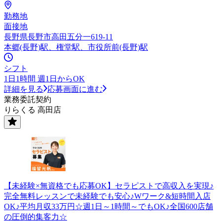
勤務地
面接地
長野県長野市高田五分一619-11
本郷(長野)駅、権堂駅、市役所前(長野)駅
シフト
1日1時間 週1日からOK
詳細を見る
応募画面に進む
業務委託契約
りらくる 高田店
【未経験×無資格でも応募OK】セラピストで高収入を実現♪
完全無料レッスンで未経験でも安心♪Wワーク&短時間入店
OK♪平均月収33万円☆週1日～1時間～でもOK♪全国600店舗
の圧倒的集客力☆