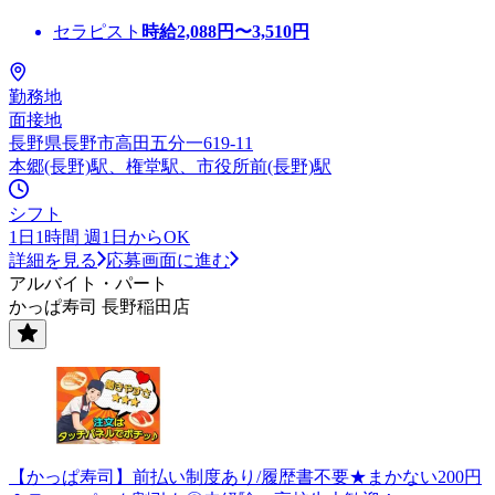
セラピスト
時給
2,088
円〜
3,510
円
勤務地
面接地
長野県長野市高田五分一619-11
本郷(長野)駅、権堂駅、市役所前(長野)駅
シフト
1日1時間 週1日からOK
詳細を見る
応募画面に進む
アルバイト・パート
かっぱ寿司 長野稲田店
【かっぱ寿司】前払い制度あり/履歴書不要★まかない200円