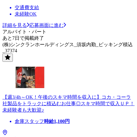
交通費支給
未経験OK
詳細を見る
応募画面に進む
アルバイト・パート
あと7日で掲載終了
(株)シンクランホールディングス_須坂内勤_ピッキング積込
_37374
【週3/4h～OK！午後のスキマ時間を収入に】コカ・コーラ
社製品をトラックに積込むお仕事◎スキマ時間で収入ＵＰ！
未経験者も大歓迎♪
倉庫スタッフ
時給
1,100
円