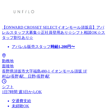
【ONWARD CROSSET SELECTイオンモール須坂店】アパ
レルスタッフ大募集☆正社員登用あり☆シフト相談OK☆ス
タッフ割引あり☆
アパレル販売スタッフ
時給
1,200
円〜
勤務地
面接地
長野県須坂市大字福島480-1 イオンモール須坂 1F
村山(長野)駅、日野(長野)駅
シフト
1日7時間 週3日からOK
交通費支給
未経験OK