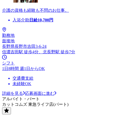
介護の資格も経験も不問のお仕事。
入浴介助
日給
10,700
円
勤務地
面接地
長野県長野市吉田3-6-24
信濃吉田駅 徒歩4分、北長野駅 徒歩7分
シフト
1日8時間 週1日からOK
交通費支給
未経験OK
詳細を見る
応募画面に進む
アルバイト・パート
カットコムズ 東急ライフ店(パート)