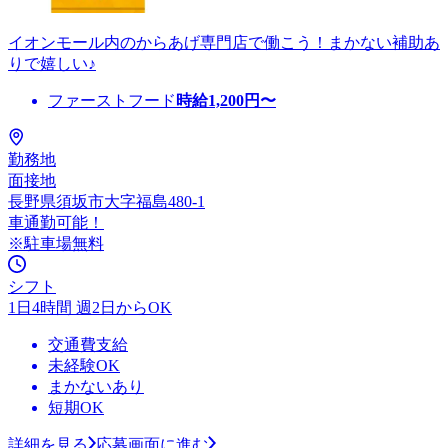
イオンモール内のからあげ専門店で働こう！まかない補助あ
りで嬉しい♪
ファーストフード
時給
1,200
円〜
勤務地
面接地
長野県須坂市大字福島480-1
車通勤可能！
※駐車場無料
シフト
1日4時間 週2日からOK
交通費支給
未経験OK
まかないあり
短期OK
詳細を見る
応募画面に進む