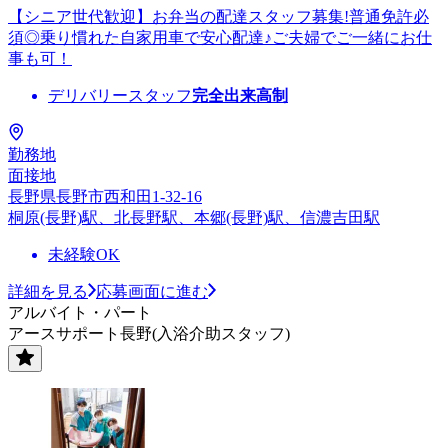
【シニア世代歓迎】お弁当の配達スタッフ募集!普通免許必
須◎乗り慣れた自家用車で安心配達♪ご夫婦でご一緒にお仕
事も可！
デリバリースタッフ
完全出来高制
勤務地
面接地
長野県長野市西和田1-32-16
桐原(長野)駅、北長野駅、本郷(長野)駅、信濃吉田駅
未経験OK
詳細を見る
応募画面に進む
アルバイト・パート
アースサポート長野(入浴介助スタッフ)