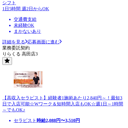
シフト
1日5時間 週2日からOK
交通費支給
未経験OK
まかないあり
詳細を見る
応募画面に進む
業務委託契約
りらくる 高田店3
【高収入セラピスト】経験者1施術あたり2,840円～！最短3
日で入店可能☆Wワーク＆短時間入店もOK☆週1日～1時間
～でもOK♪
セラピスト
時給
2,088
円〜
3,510
円