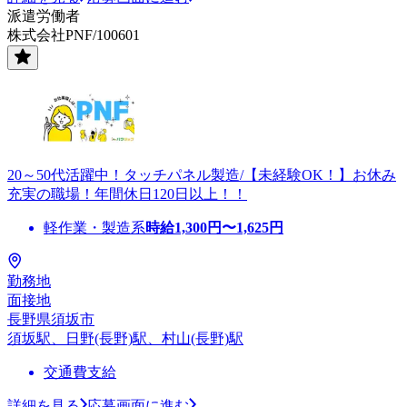
派遣労働者
株式会社PNF/100601
20～50代活躍中！タッチパネル製造/【未経験OK！】お休み
充実の職場！年間休日120日以上！！
軽作業・製造系
時給
1,300
円〜
1,625
円
勤務地
面接地
長野県須坂市
須坂駅、日野(長野)駅、村山(長野)駅
交通費支給
詳細を見る
応募画面に進む