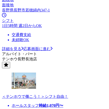
面接地
長野県長野市若穂綿内347-1
シフト
1日5時間 週2日からOK
交通費支給
未経験OK
詳細を見る
応募画面に進む
アルバイト・パート
テンホウ長野長池店
＜テンホウで働こう！＞シフト自由！
ホールスタッフ
時給
1,070
円〜