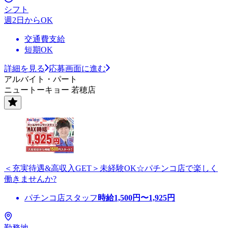
シフト
週2日からOK
交通費支給
短期OK
詳細を見る
応募画面に進む
アルバイト・パート
ニュートーキョー 若穂店
＜充実待遇&高収入GET＞未経験OK☆パチンコ店で楽しく
働きませんか?
パチンコ店スタッフ
時給
1,500
円〜
1,925
円
勤務地