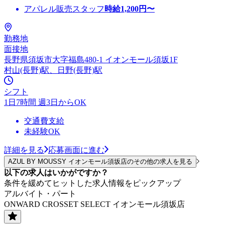
アパレル販売スタッフ
時給
1,200
円〜
勤務地
面接地
長野県須坂市大字福島480-1 イオンモール須坂1F
村山(長野)駅、日野(長野)駅
シフト
1日7時間 週3日からOK
交通費支給
未経験OK
詳細を見る
応募画面に進む
AZUL BY MOUSSY イオンモール須坂店のその他の求人を見る
以下の求人はいかがですか？
条件を緩めてヒットした求人情報をピックアップ
アルバイト・パート
ONWARD CROSSET SELECT イオンモール須坂店