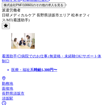
株式会社PNF/100601のその他の求人を見る
派遣労働者
日研メディカルケア 長野県須坂市エリア 松本オフィ
ス/MT(看護助手)
看護助手|◎病院でのお仕事♪無資格・未経験OK!サポート体
制◎
医療・福祉系
時給
1,300
円〜
勤務地
面接地
長野県須坂市
須坂駅