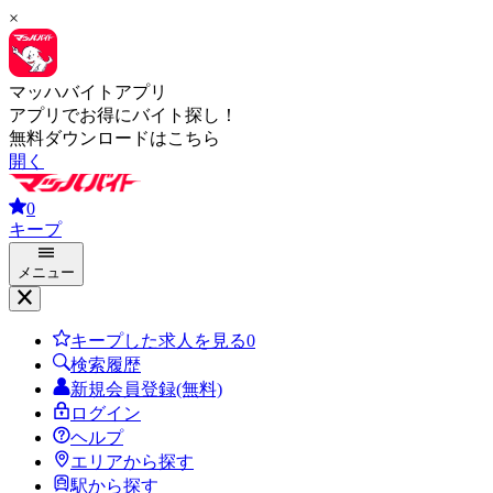
×
マッハバイトアプリ
アプリでお得にバイト探し！
無料ダウンロードはこちら
開く
0
キープ
メニュー
キープした求人を見る
0
検索履歴
新規会員登録(無料)
ログイン
ヘルプ
エリアから探す
駅から探す