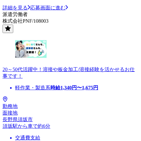
詳細を見る
応募画面に進む
派遣労働者
株式会社PNF/108003
20～50代活躍中！溶接や板金加工/溶接経験を活かせるお仕
事です！
軽作業・製造系
時給
1,340
円〜
1,675
円
勤務地
面接地
長野県須坂市
須坂駅から車で約6分
交通費支給