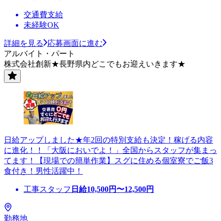
交通費支給
未経験OK
詳細を見る
応募画面に進む
アルバイト・パート
株式会社創新★長野県内どこでもお迎えいきます★
日給アップしました★年2回の特別支給も決定！稼げる内容
に進化！！「大阪においでよ！」全国からスタッフが集まっ
てます！【現場での簡単作業】スグに住める個室寮でご飯3
食付き！男性活躍中！
工事スタッフ
日給
10,500
円〜
12,500
円
勤務地