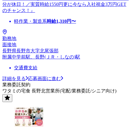
分が休日！／実質時給1550円更に今なら入社祝金3万円GET
のチャンス！』
軽作業・製造系
時給
1,310
円〜
勤務地
面接地
長野県長野市大字北尾張部
附属中学前駅、長野(ＪＲ・しなの)駅
交通費支給
詳細を見る
応募画面に進む
業務委託契約
ワタミの宅食 長野北営業所(宅配/業務委託/シニア向け)