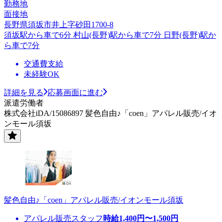
勤務地
面接地
長野県須坂市井上字砂田1700-8
須坂駅から車で6分 村山(長野)駅から車で7分 日野(長野)駅か
ら車で7分
交通費支給
未経験OK
詳細を見る
応募画面に進む
派遣労働者
株式会社iDA/15086897 髪色自由♪「coen」アパレル販売/イオ
ンモール須坂
髪色自由♪「coen」アパレル販売/イオンモール須坂
アパレル販売スタッフ
時給
1,400
円〜
1,500
円