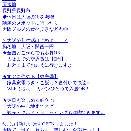
面接地
長野県長野市
◆休日は大阪の街を満喫
話題のスポットに行ったり
大阪グルメの食べ歩きなども◎
＼大阪で新生活はじめよう！／
勤務地：大阪・関西一円
★全国どこからでも応募OK！
大阪までの交通費は【0円】
お近くまでお迎えに行きますよ！
★すぐに住める【寮完備】
家具家電つき・ご飯も３食付いて快適♪
Wi-Fiもあり！カバンひとつで入居OK！
★休日も楽しめる好立地
大阪の中心地までスグ！
観光・グルメ・ショッピングも満喫できます。
6月には新しい寮もOPENしました！
大阪で「働く・暮らす・楽しむ」全部叶います！