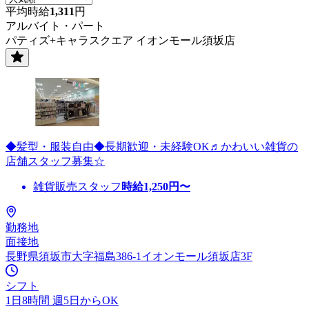
平均時給
1,311
円
アルバイト・パート
パティズ+キャラスクエア イオンモール須坂店
◆髪型・服装自由◆長期歓迎・未経験OK♬かわいい雑貨の
店舗スタッフ募集☆
雑貨販売スタッフ
時給
1,250
円〜
勤務地
面接地
長野県須坂市大字福島386-1イオンモール須坂店3F
シフト
1日8時間 週5日からOK