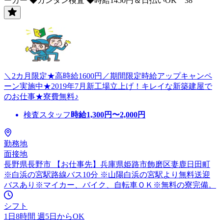
ーカー ◆カンタン検査 ◆時給1450円＆日払いOK 38
＼2カ月限定★高時給1600円／期間限定時給アップキャンペ
ーン実施中★2019年7月新工場立上げ！キレイな新築建屋で
のお仕事★寮費無料♪
検査スタッフ
時給
1,300
円〜
2,000
円
勤務地
面接地
長野県長野市 【お仕事先】兵庫県姫路市飾磨区妻鹿日田町
※白浜の宮駅路線バス10分 ※山陽白浜の宮駅より無料送迎
バスあり※マイカー、バイク、自転車ＯＫ※無料の寮完備。
シフト
1日8時間 週5日からOK