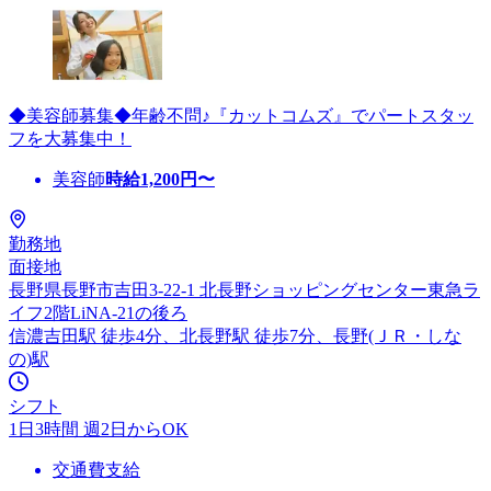
◆美容師募集◆年齢不問♪『カットコムズ』でパートスタッ
フを大募集中！
美容師
時給
1,200
円〜
勤務地
面接地
長野県長野市吉田3-22-1 北長野ショッピングセンター東急ラ
イフ2階LiNA-21の後ろ
信濃吉田駅 徒歩4分、北長野駅 徒歩7分、長野(ＪＲ・しな
の)駅
シフト
1日3時間 週2日からOK
交通費支給