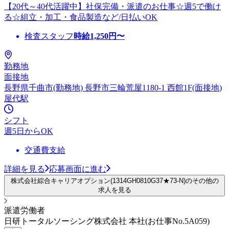
【20代～40代活躍中】社保完備・派遣のお仕事☆週5で働け
る☆組立・加工・食品製造など/日払いOK
検査スタッフ
時給
1,250
円〜
勤務地
面接地
長野県千曲市(勤務地) 長野市三輪荒屋1180-1 西館1F(面接地)
屋代駅
シフト
週5日からOK
交通費支給
詳細を見る
応募画面に進む
株式会社綜合キャリアオプション(1314GH0810G37★73-N)のその他の
求人を見る
派遣労働者
日研トータルソーシング株式会社 本社(お仕事No.5A059)