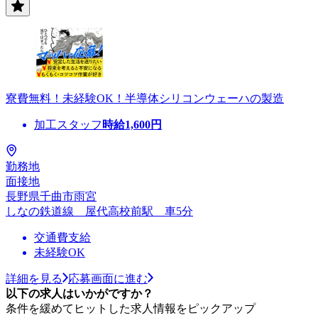
寮費無料！未経験OK！半導体シリコンウェーハの製造
加工スタッフ
時給
1,600
円
勤務地
面接地
長野県千曲市雨宮
しなの鉄道線 屋代高校前駅 車5分
交通費支給
未経験OK
詳細を見る
応募画面に進む
以下の求人はいかがですか？
条件を緩めてヒットした求人情報をピックアップ