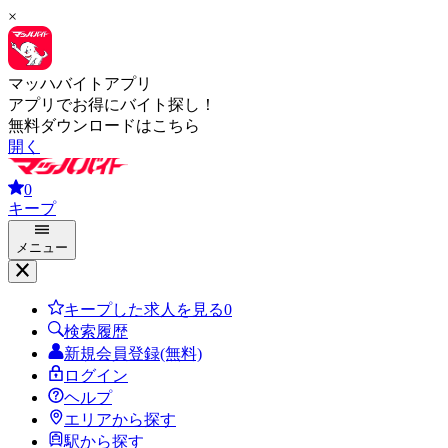
×
マッハバイトアプリ
アプリでお得にバイト探し！
無料ダウンロードはこちら
開く
0
キープ
メニュー
キープした求人を見る
0
検索履歴
新規会員登録(無料)
ログイン
ヘルプ
エリアから探す
駅から探す