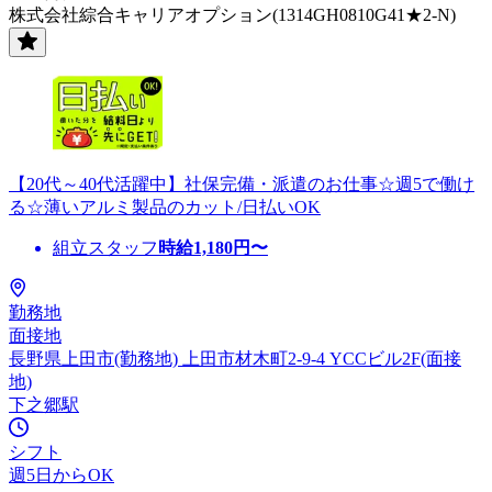
株式会社綜合キャリアオプション(1314GH0810G41★2-N)
【20代～40代活躍中】社保完備・派遣のお仕事☆週5で働け
る☆薄いアルミ製品のカット/日払いOK
組立スタッフ
時給
1,180
円〜
勤務地
面接地
長野県上田市(勤務地) 上田市材木町2-9-4 YCCビル2F(面接
地)
下之郷駅
シフト
週5日からOK