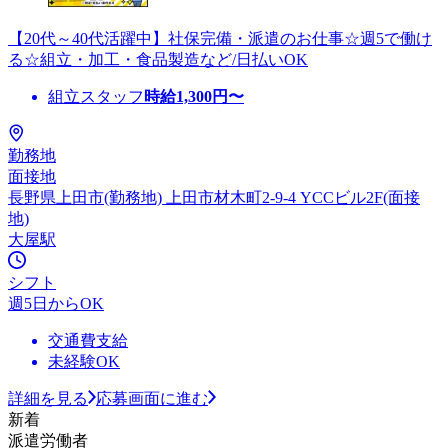
【20代～40代活躍中】社保完備・派遣のお仕事☆週5で働け
る☆組立・加工・食品製造など/日払いOK
組立スタッフ
時給
1,300
円〜
勤務地
面接地
長野県上田市(勤務地) 上田市材木町2-9-4 YCCビル2F(面接
地)
大屋駅
シフト
週5日からOK
交通費支給
未経験OK
詳細を見る
応募画面に進む
新着
派遣労働者