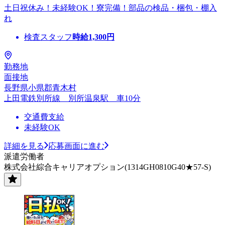
土日祝休み！未経験OK！寮完備！部品の検品・梱包・棚入
れ
検査スタッフ
時給
1,300
円
勤務地
面接地
長野県小県郡青木村
上田電鉄別所線 別所温泉駅 車10分
交通費支給
未経験OK
詳細を見る
応募画面に進む
派遣労働者
株式会社綜合キャリアオプション(1314GH0810G40★57-S)