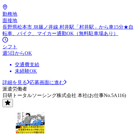
勤務地
面接地
長野県松本市 JR篠ノ井線 村井駅「村井駅」から車15分★自
転車、バイク、マイカー通勤OK（無料駐車場あり）
シフト
週5日からOK
交通費支給
未経験OK
詳細を見る
応募画面に進む
派遣労働者
日研トータルソーシング株式会社 本社(お仕事No.5A116)