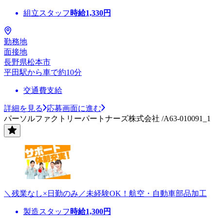
組立スタッフ
時給
1,330
円
勤務地
面接地
長野県松本市
平田駅から車で約10分
交通費支給
詳細を見る
応募画面に進む
パーソルファクトリーパートナーズ株式会社 /A63-010091_1
＼残業なし×日勤のみ／未経験OK！航空・自動車部品加工
製造スタッフ
時給
1,300
円