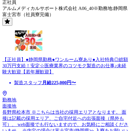
正社員
アルムメディカルサポート株式会社 A06_40※勤務地:静岡県
富士宮市（社員寮完備）
【正社員】●静岡県勤務●ワンルーム寮あり●入社特典◎総額
30万円支給！安定☆医療業界のコツモク製造のお仕事♪未経
験大歓迎【若年層歓迎】
製造スタッフ
月給
225,000
円〜
勤務地
面接地
長野県松本市 ※こちらは当社の採用エリアとなります。 面
接は記載の採用エリア、ご自宅付近への出張面接（県外も
可）、 web面接でも行ないますので、お気軽にご相談くださ
いませ。 ※内定の場合は富士宮市(静岡県)へ入寮をお願いい