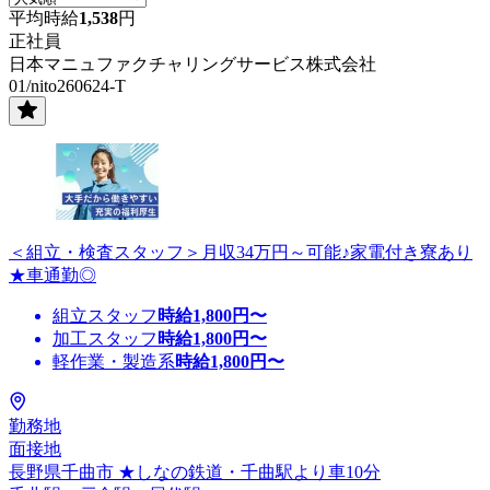
平均時給
1,538
円
正社員
日本マニュファクチャリングサービス株式会社
01/nito260624-T
＜組立・検査スタッフ＞月収34万円～可能♪家電付き寮あり
★車通勤◎
組立スタッフ
時給
1,800
円〜
加工スタッフ
時給
1,800
円〜
軽作業・製造系
時給
1,800
円〜
勤務地
面接地
長野県千曲市 ★しなの鉄道・千曲駅より車10分