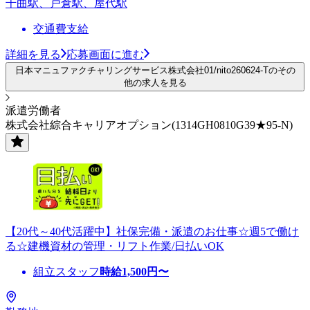
千曲駅、戸倉駅、屋代駅
交通費支給
詳細を見る
応募画面に進む
日本マニュファクチャリングサービス株式会社01/nito260624-Tのその
他の求人を見る
派遣労働者
株式会社綜合キャリアオプション(1314GH0810G39★95-N)
【20代～40代活躍中】社保完備・派遣のお仕事☆週5で働け
る☆建機資材の管理・リフト作業/日払いOK
組立スタッフ
時給
1,500
円〜