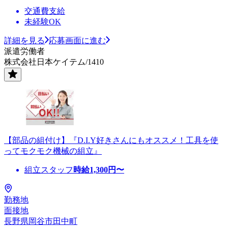
交通費支給
未経験OK
詳細を見る
応募画面に進む
派遣労働者
株式会社日本ケイテム/1410
【部品の組付け】『D.I.Y好きさんにもオススメ！工具を使
ってモクモク機械の組立』
組立スタッフ
時給
1,300
円〜
勤務地
面接地
長野県岡谷市田中町