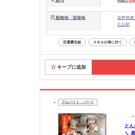
給与
時給
1,09
勤務地・面接地
長野県東
広丘駅
交通費支給
スキルが身に付く
キープに追加
アルバイト・パート
とん
＼