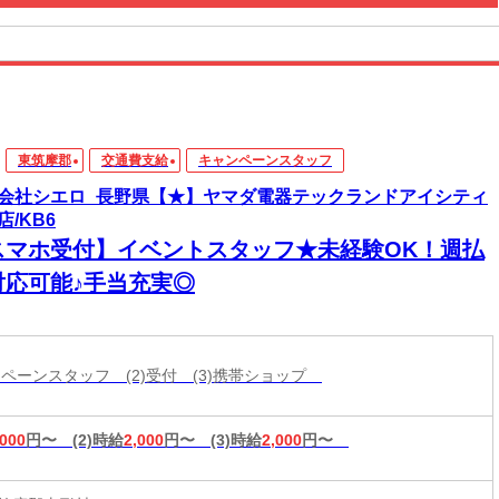
東筑摩郡
交通費支給
キャンペーンスタッフ
会社シエロ_長野県【★】ヤマダ電器テックランドアイシティ
店/KB6
スマホ受付】イベントスタッフ★未経験OK！週払
対応可能♪手当充実◎
ャンペーンスタッフ (2)受付 (3)携帯ショップ
,000
円〜
(2)時給
2,000
円〜
(3)時給
2,000
円〜