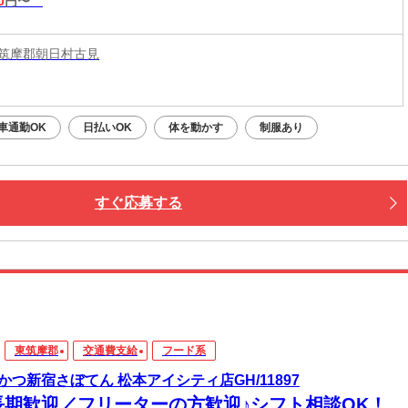
0
円〜
筑摩郡朝日村古見
車通勤OK
日払いOK
体を動かす
制服あり
すぐ応募する
東筑摩郡
交通費支給
フード系
かつ新宿さぼてん 松本アイシティ店GH/11897
長期歓迎／フリーターの方歓迎♪シフト相談OK！