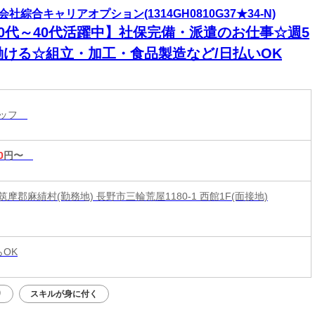
会社綜合キャリアオプション(1314GH0810G37★34-N)
20代～40代活躍中】社保完備・派遣のお仕事☆週5
働ける☆組立・加工・食品製造など/日払いOK
タッフ
0
円〜
摩郡麻績村(勤務地) 長野市三輪荒屋1180-1 西館1F(面接地)
らOK
り
スキルが身に付く