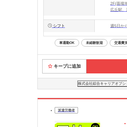
2F(面接
広丘駅、
シフト
週5日か
車通勤OK
未経験歓迎
交通費
キープに追加
株式会社綜合キャリアオプション(
派遣労働者