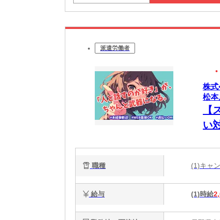
派遣労働者
株式
松本
【
い
職種
(1)キ
給与
(1)時給
2