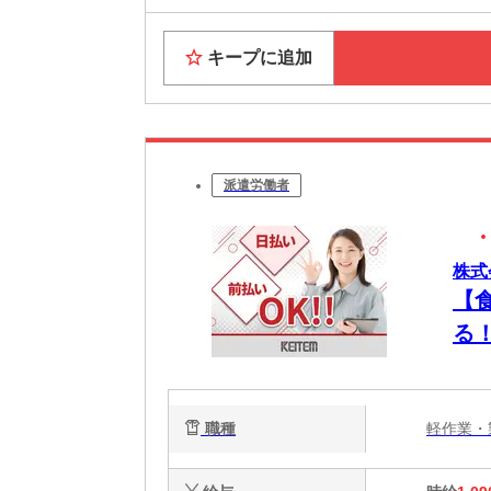
キープに追加
派遣労働者
株式
【
る
職種
軽作業