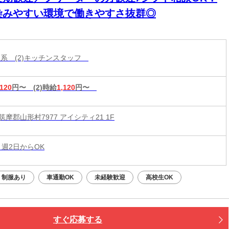
染みやすい環境で働きやすさ抜群◎
ード系 (2)キッチンスタッフ
,120
円〜
(2)時給
1,120
円〜
摩郡山形村7977 アイシティ21 1F
 週2日からOK
制服あり
車通勤OK
未経験歓迎
高校生OK
すぐ応募する