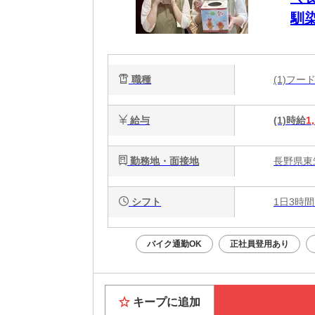
馴
職種
(1)フ
給与
(1)時給
1
勤務地・面接地
長野県東筑
シフト
1日3時間
バイク通勤OK
正社員登用あり
キープに追加