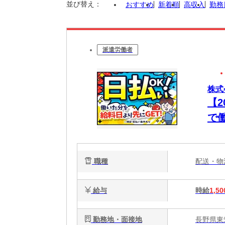
並び替え：
おすすめ
新着順
高収入
勤務
派遣労働者
株式
【
で
職種
配送・
給与
時給
1,50
勤務地・面接地
長野県東