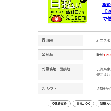
株式
【
で
職種
組立ス
給与
時給
1,50
勤務地・面接地
長野県東筑
聖高原駅
シフト
週5日か
交通費支給
日払いOK
制服あ