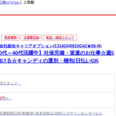
日数が少ない
人気順
東筑摩郡
交通費支給
配送・物流スタッフ
会社綜合キャリアオプション(1314GH0810G42★56-N)
20代～40代活躍中】社保完備・派遣のお仕事☆週5
働ける☆キャンディの選別・梱包/日払いOK
物流スタッフ
0
円〜
筑摩郡朝日村(勤務地) 松本市島立1095-1 デザインセンタービル