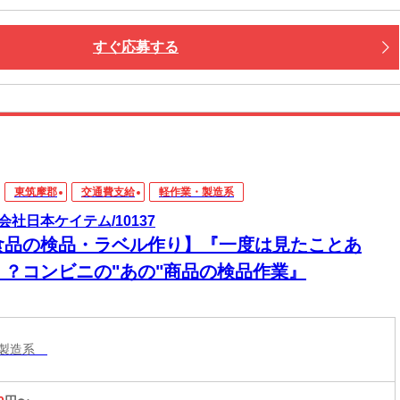
すぐ応募する
東筑摩郡
交通費支給
軽作業・製造系
会社日本ケイテム/10137
食品の検品・ラベル作り】『一度は見たことあ
！？コンビニの"あの"商品の検品作業』
・製造系