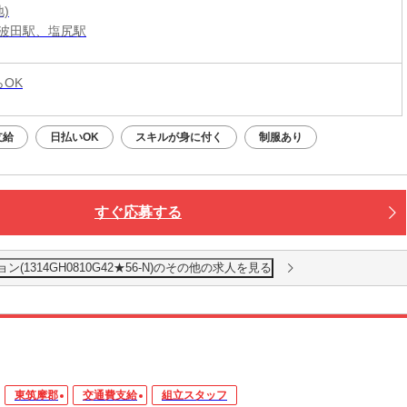
地)
波田駅、塩尻駅
らOK
支給
日払いOK
スキルが身に付く
制服あり
すぐ応募する
1314GH0810G42★56-N)のその他の求人を見る
東筑摩郡
交通費支給
組立スタッフ