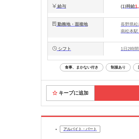
給与
(1)時給
1
勤務地・面接地
長野県松本
南松本駅
シフト
1日2時間
食事、まかない付き
制服あり
キープに追加
アルバイト・パート