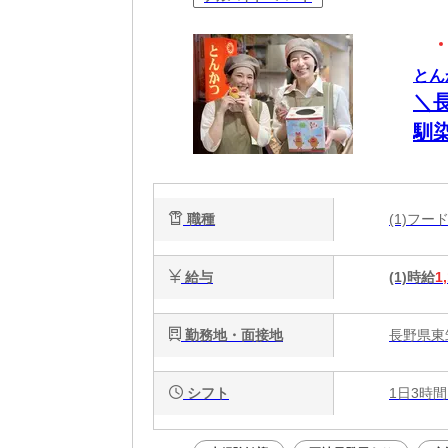
とん
＼
馴
職種
(1)フ
給与
(1)時給
1
勤務地・面接地
長野県東筑
シフト
1日3時間