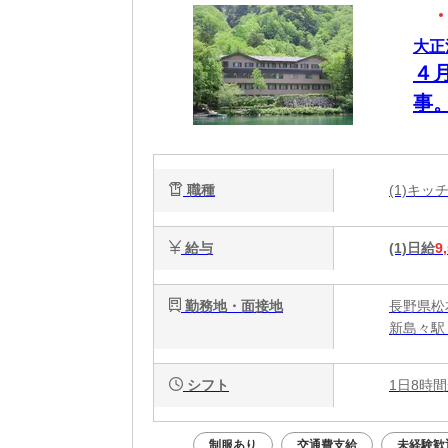
大正
４
事
希
職種
(1)キ
給与
(1)日給
9
勤務地・面接地
長野県松
新島々駅 
シフト
1日8時間
制服あり
交通費支給
未経験歓