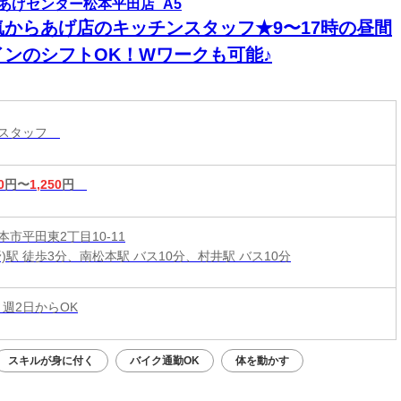
あげセンター松本平田店_A5
気からあげ店のキッチンスタッフ★9〜17時の昼間
インのシフトOK！Wワークも可能♪
ンスタッフ
0
円〜
1,250
円
市平田東2丁目10-11
)駅 徒歩3分、南松本駅 バス10分、村井駅 バス10分
 週2日からOK
スキルが身に付く
バイク通勤OK
体を動かす