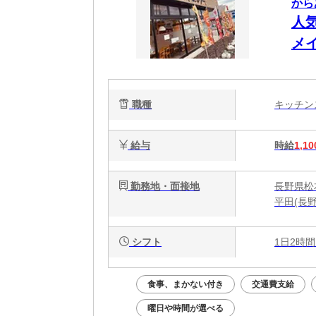
から
人
メ
職種
キッチ
給与
時給
1,10
勤務地・面接地
長野県松本
平田(長野
シフト
1日2時間
食事、まかない付き
交通費支給
曜日や時間が選べる