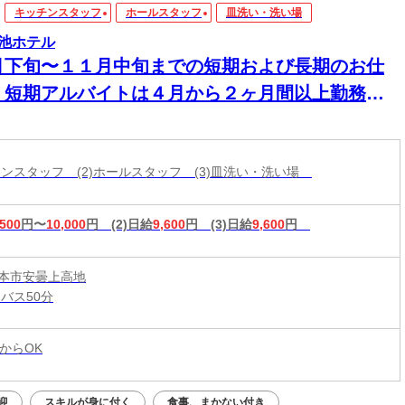
キッチンスタッフ
ホールスタッフ
皿洗い・洗い場
池ホテル
月下旬〜１１月中旬までの短期および長期のお仕
。短期アルバイトは４月から２ヶ月間以上勤務を
望。期間はご相談。
ッチンスタッフ (2)ホールスタッフ (3)皿洗い・洗い場
,500
円〜
10,000
円
(2)日給
9,600
円
(3)日給
9,600
円
本市安曇上高地
バス50分
からOK
迎
スキルが身に付く
食事、まかない付き