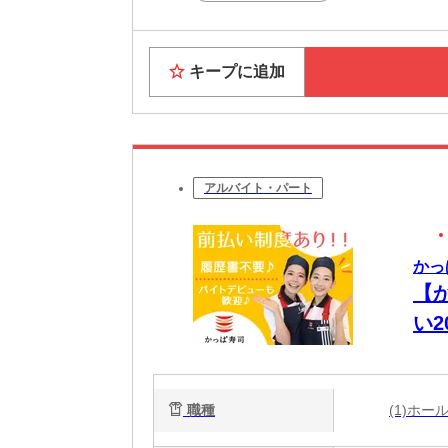
キープに追加
アルバイト・パート
かっ
【
い
迎
職種
(1)ホ