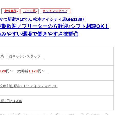
東筑摩郡
フード系
キッチンスタッフ
かつ新宿さぼてん 松本アイシティ店GH/11897
長期歓迎／フリーターの方歓迎♪シフト相談OK！
染みやすい環境で働きやすさ抜群◎
ード系 (2)キッチンスタッフ
,120
円〜
(2)時給
1,120
円〜
摩郡山形村7977 アイシティ21 1F
 週2日からOK