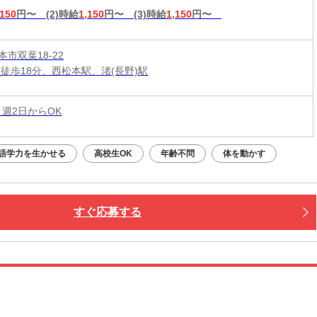
,150
円〜
(2)時給
1,150
円〜
(3)時給
1,150
円〜
市双葉18-22
 徒歩18分、西松本駅、渚(長野)駅
 週2日からOK
語学力を生かせる
高校生OK
年齢不問
体を動かす
すぐ応募する