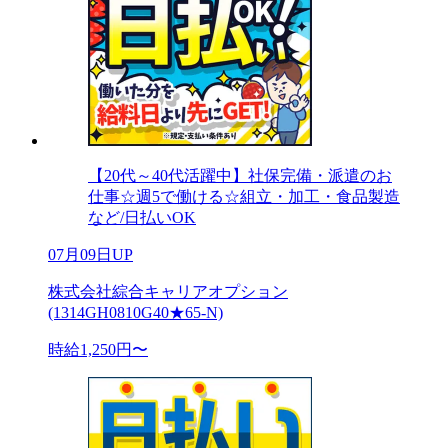
【20代～40代活躍中】社保完備・派遣のお
仕事☆週5で働ける☆組立・加工・食品製造
など/日払いOK
07月09日UP
株式会社綜合キャリアオプション
(1314GH0810G40★65-N)
時給1,250円〜