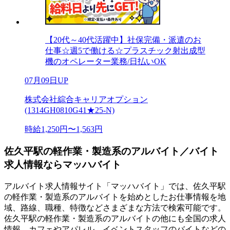
【20代～40代活躍中】社保完備・派遣のお
仕事☆週5で働ける☆プラスチック射出成型
機のオペレーター業務/日払いOK
07月09日UP
株式会社綜合キャリアオプション
(1314GH0810G41★25-N)
時給1,250円〜1,563円
佐久平駅の軽作業・製造系のアルバイト／バイト
求人情報ならマッハバイト
アルバイト求人情報サイト「マッハバイト」では、佐久平駅
の軽作業・製造系のアルバイトを始めとしたお仕事情報を地
域、路線、職種、特徴などさまざまな方法で検索可能です。
佐久平駅の軽作業・製造系のアルバイトの他にも全国の求人
情報、カフェやアパレル、イベントスタッフのバイトなどの