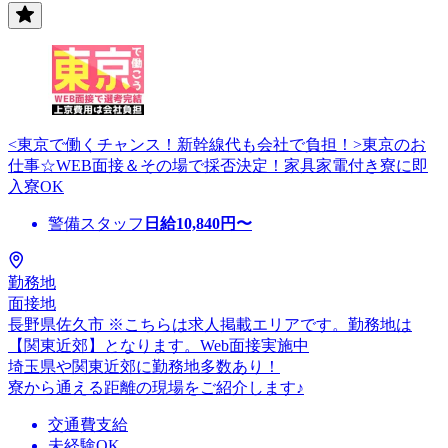
<東京で働くチャンス！新幹線代も会社で負担！>東京のお
仕事☆WEB面接＆その場で採否決定！家具家電付き寮に即
入寮OK
警備スタッフ
日給
10,840
円〜
勤務地
面接地
長野県佐久市 ※こちらは求人掲載エリアです。勤務地は
【関東近郊】となります。Web面接実施中
埼玉県や関東近郊に勤務地多数あり！
寮から通える距離の現場をご紹介します♪
交通費支給
未経験OK