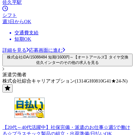
佐久平駅
シフト
週3日からOK
交通費支給
短期OK
詳細を見る
応募画面に進む
株式会社iDA/15088484 短期/1600円～【オートアールズ】タイヤ交換
佐久インターのその他の求人を見る
派遣労働者
株式会社綜合キャリアオプション(1314GH0810G41★24-N)
【20代～40代活躍中】社保完備・派遣のお仕事☆週5で働け
る☆プラスチック製品の組立・出荷準備/日払いOK