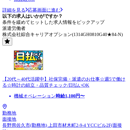
詳細を見る
応募画面に進む
以下の求人はいかがですか？
条件を緩めてヒットした求人情報をピックアップ
派遣労働者
株式会社綜合キャリアオプション(1314GH0810G40★84-N)
【20代～40代活躍中】社保完備・派遣のお仕事☆週5で働け
る☆時計の組立・品質チェック/日払いOK
機械オペレーション
時給
1,100
円〜
勤務地
面接地
長野県佐久市(勤務地) 上田市材木町2-9-4 YCCビル2F(面接