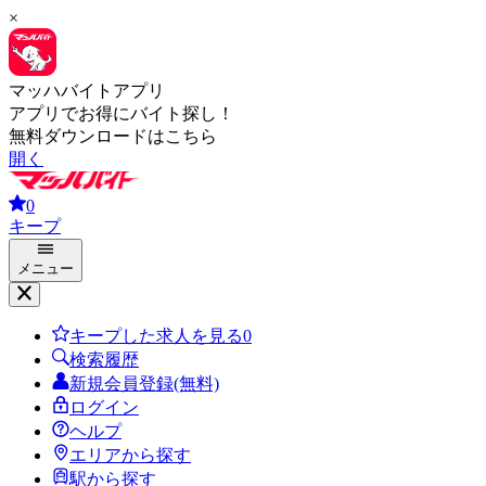
×
マッハバイトアプリ
アプリでお得にバイト探し！
無料ダウンロードはこちら
開く
0
キープ
メニュー
キープした求人を見る
0
検索履歴
新規会員登録(無料)
ログイン
ヘルプ
エリアから探す
駅から探す