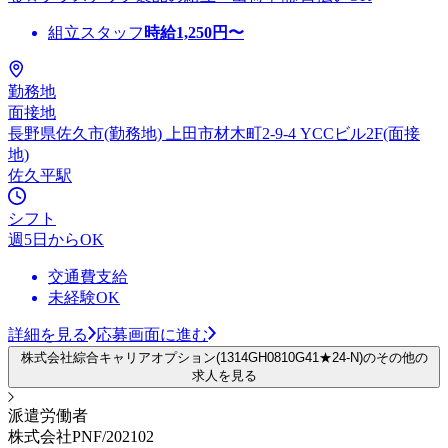
組立スタッフ
時給
1,250
円〜
勤務地
面接地
長野県佐久市(勤務地) 上田市材木町2-9-4 YCCビル2F(面接
地)
佐久平駅
シフト
週5日からOK
交通費支給
未経験OK
詳細を見る
応募画面に進む
株式会社綜合キャリアオプション(1314GH0810G41★24-N)のその他の
求人を見る
派遣労働者
株式会社PNF/202102