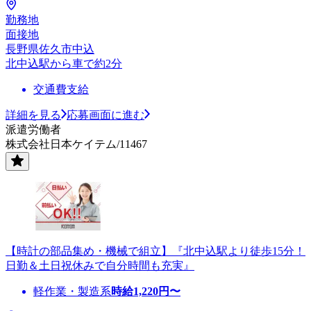
勤務地
面接地
長野県佐久市中込
北中込駅から車で約2分
交通費支給
詳細を見る
応募画面に進む
派遣労働者
株式会社日本ケイテム/11467
【時計の部品集め・機械で組立】『北中込駅より徒歩15分！
日勤＆土日祝休みで自分時間も充実』
軽作業・製造系
時給
1,220
円〜