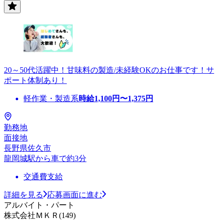
20～50代活躍中！甘味料の製造/未経験OKのお仕事です！サ
ポート体制あり！
軽作業・製造系
時給
1,100
円〜
1,375
円
勤務地
面接地
長野県佐久市
龍岡城駅から車で約3分
交通費支給
詳細を見る
応募画面に進む
アルバイト・パート
株式会社ＭＫＲ(149)