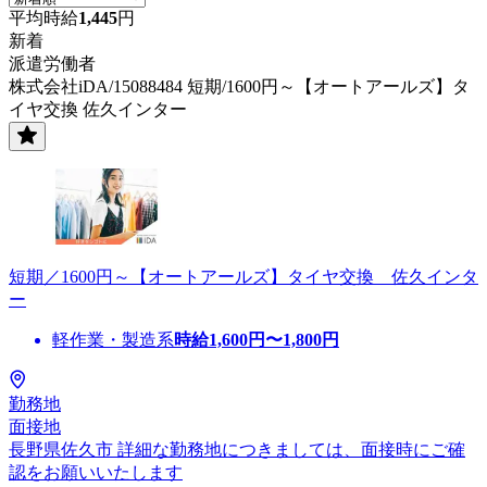
平均時給
1,445
円
新着
派遣労働者
株式会社iDA/15088484 短期/1600円～【オートアールズ】タ
イヤ交換 佐久インター
短期／1600円～【オートアールズ】タイヤ交換 佐久インタ
ー
軽作業・製造系
時給
1,600
円〜
1,800
円
勤務地
面接地
長野県佐久市 詳細な勤務地につきましては、面接時にご確
認をお願いいたします