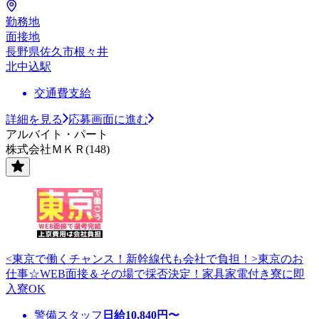
勤務地
面接地
長野県佐久市根々井
北中込駅
交通費支給
詳細を見る
応募画面に進む
アルバイト・パート
株式会社ＭＫＲ(148)
<東京で働くチャンス！新幹線代も会社で負担！>東京のお
仕事☆WEB面接＆その場で採否決定！家具家電付き寮に即
入寮OK
警備スタッフ
日給
10,840
円〜