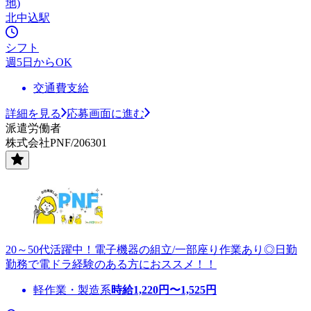
地)
北中込駅
シフト
週5日からOK
交通費支給
詳細を見る
応募画面に進む
派遣労働者
株式会社PNF/206301
20～50代活躍中！電子機器の組立/一部座り作業あり◎日勤
勤務で電ドラ経験のある方におススメ！！
軽作業・製造系
時給
1,220
円〜
1,525
円