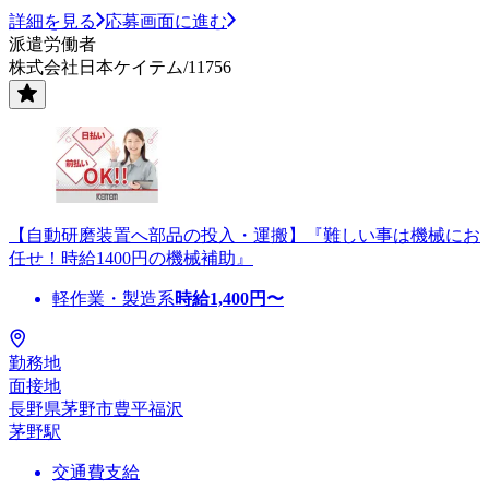
詳細を見る
応募画面に進む
派遣労働者
株式会社日本ケイテム/11756
【自動研磨装置へ部品の投入・運搬】『難しい事は機械にお
任せ！時給1400円の機械補助』
軽作業・製造系
時給
1,400
円〜
勤務地
面接地
長野県茅野市豊平福沢
茅野駅
交通費支給