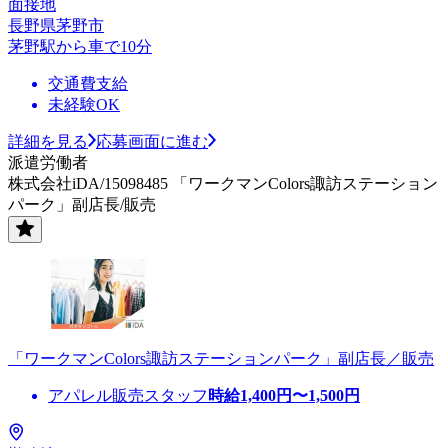
面接地
長野県茅野市
茅野駅から車で10分
交通費支給
未経験OK
詳細を見る
応募画面に進む
派遣労働者
株式会社iDA/15098485 「ワークマンColors諏訪ステーション
パーク」副店長/販売
「ワークマンColors諏訪ステーションパーク」副店長／販売
アパレル販売スタッフ
時給
1,400
円〜
1,500
円