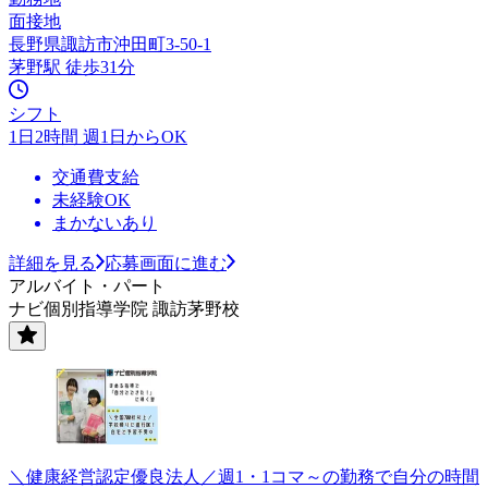
面接地
長野県諏訪市沖田町3-50-1
茅野駅 徒歩31分
シフト
1日2時間 週1日からOK
交通費支給
未経験OK
まかないあり
詳細を見る
応募画面に進む
アルバイト・パート
ナビ個別指導学院 諏訪茅野校
＼健康経営認定優良法人／週1・1コマ～の勤務で自分の時間