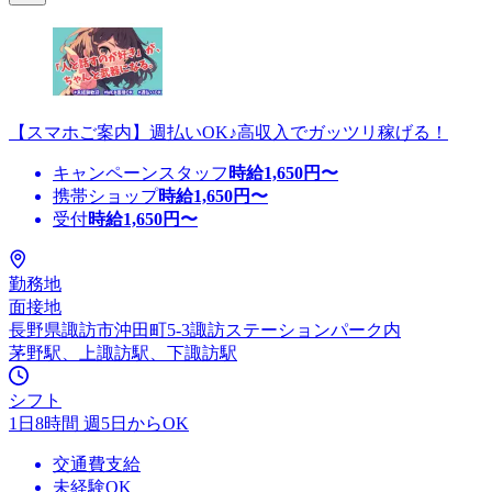
【スマホご案内】週払いOK♪高収入でガッツリ稼げる！
キャンペーンスタッフ
時給
1,650
円〜
携帯ショップ
時給
1,650
円〜
受付
時給
1,650
円〜
勤務地
面接地
長野県諏訪市沖田町5-3諏訪ステーションパーク内
茅野駅、上諏訪駅、下諏訪駅
シフト
1日8時間 週5日からOK
交通費支給
未経験OK