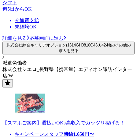
シフト
週5日からOK
交通費支給
未経験OK
詳細を見る
応募画面に進む
株式会社綜合キャリアオプション(1314GH0810G43★42-N)のその他の
求人を見る
派遣労働者
株式会社シエロ_長野県【携帯量】エディオン諏訪インター
店/W
【スマホご案内】週払いOK♪高収入でガッツリ稼げる！
キャンペーンスタッフ
時給
1,650
円〜