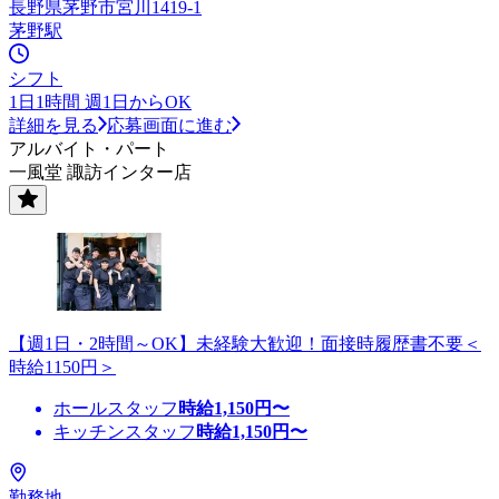
長野県茅野市宮川1419-1
茅野駅
シフト
1日1時間 週1日からOK
詳細を見る
応募画面に進む
アルバイト・パート
一風堂 諏訪インター店
【週1日・2時間～OK】未経験大歓迎！面接時履歴書不要＜
時給1150円＞
ホールスタッフ
時給
1,150
円〜
キッチンスタッフ
時給
1,150
円〜
勤務地