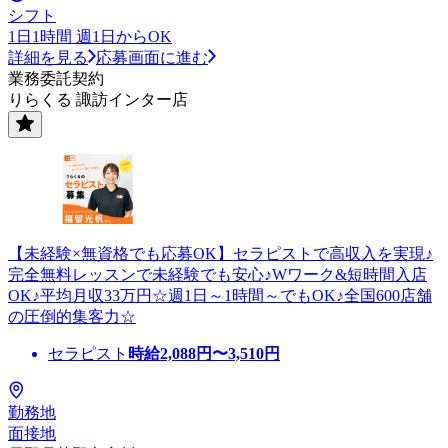
シフト
1日1時間 週1日からOK
詳細を見る
応募画面に進む
業務委託契約
りらくる 諏訪インター店
【未経験×無資格でも応募OK】セラピストで高収入を実現♪
完全無料レッスンで未経験でも安心♪Wワーク&短時間入店
OK♪平均月収33万円☆週1日～1時間～でもOK♪全国600店舗
の圧倒的集客力☆
セラピスト
時給
2,088
円〜
3,510
円
勤務地
面接地