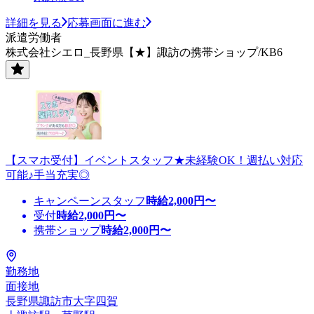
詳細を見る
応募画面に進む
派遣労働者
株式会社シエロ_長野県【★】諏訪の携帯ショップ/KB6
【スマホ受付】イベントスタッフ★未経験OK！週払い対応
可能♪手当充実◎
キャンペーンスタッフ
時給
2,000
円〜
受付
時給
2,000
円〜
携帯ショップ
時給
2,000
円〜
勤務地
面接地
長野県諏訪市大字四賀