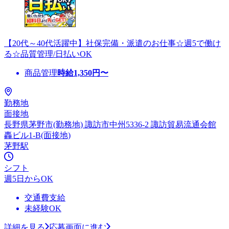
【20代～40代活躍中】社保完備・派遣のお仕事☆週5で働け
る☆品質管理/日払いOK
商品管理
時給
1,350
円〜
勤務地
面接地
長野県茅野市(勤務地) 諏訪市中州5336-2 諏訪貿易流通会館
轟ビル1-B(面接地)
茅野駅
シフト
週5日からOK
交通費支給
未経験OK
詳細を見る
応募画面に進む