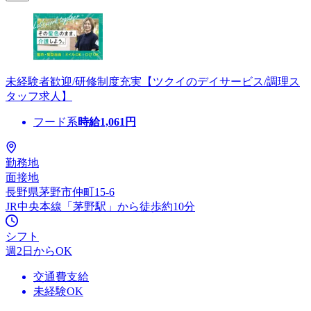
未経験者歓迎/研修制度充実【ツクイのデイサービス/調理ス
タッフ求人】
フード系
時給
1,061
円
勤務地
面接地
長野県茅野市仲町15-6
JR中央本線「茅野駅」から徒歩約10分
シフト
週2日からOK
交通費支給
未経験OK