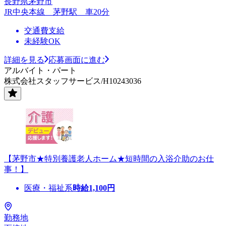
長野県茅野市
JR中央本線 茅野駅 車20分
交通費支給
未経験OK
詳細を見る
応募画面に進む
アルバイト・パート
株式会社スタッフサービス/H10243036
【茅野市★特別養護老人ホーム★短時間の入浴介助のお仕
事！】
医療・福祉系
時給
1,100
円
勤務地