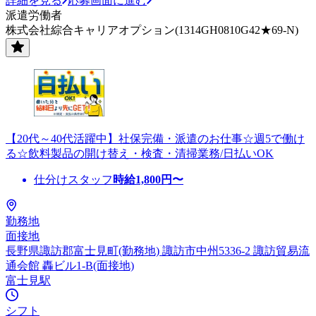
詳細を見る
応募画面に進む
派遣労働者
株式会社綜合キャリアオプション(1314GH0810G42★69-N)
【20代～40代活躍中】社保完備・派遣のお仕事☆週5で働け
る☆飲料製品の開け替え・検査・清掃業務/日払いOK
仕分けスタッフ
時給
1,800
円〜
勤務地
面接地
長野県諏訪郡富士見町(勤務地) 諏訪市中州5336-2 諏訪貿易流
通会館 轟ビル1-B(面接地)
富士見駅
シフト