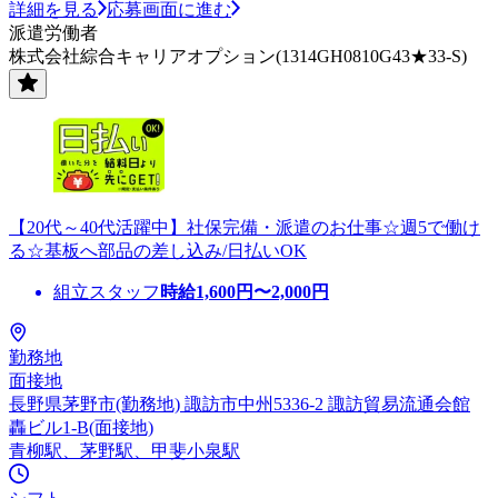
詳細を見る
応募画面に進む
派遣労働者
株式会社綜合キャリアオプション(1314GH0810G43★33-S)
【20代～40代活躍中】社保完備・派遣のお仕事☆週5で働け
る☆基板へ部品の差し込み/日払いOK
組立スタッフ
時給
1,600
円〜
2,000
円
勤務地
面接地
長野県茅野市(勤務地) 諏訪市中州5336-2 諏訪貿易流通会館
轟ビル1-B(面接地)
青柳駅、茅野駅、甲斐小泉駅