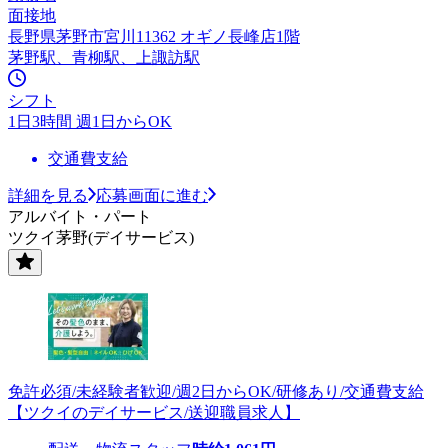
面接地
長野県茅野市宮川11362 オギノ長峰店1階
茅野駅、青柳駅、上諏訪駅
シフト
1日3時間 週1日からOK
交通費支給
詳細を見る
応募画面に進む
アルバイト・パート
ツクイ茅野(デイサービス)
免許必須/未経験者歓迎/週2日からOK/研修あり/交通費支給
【ツクイのデイサービス/送迎職員求人】