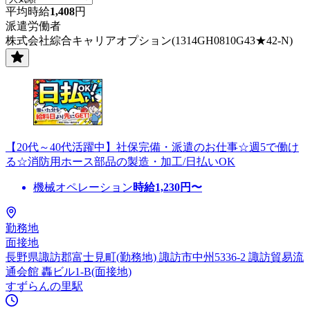
平均時給
1,408
円
派遣労働者
株式会社綜合キャリアオプション(1314GH0810G43★42-N)
【20代～40代活躍中】社保完備・派遣のお仕事☆週5で働け
る☆消防用ホース部品の製造・加工/日払いOK
機械オペレーション
時給
1,230
円〜
勤務地
面接地
長野県諏訪郡富士見町(勤務地) 諏訪市中州5336-2 諏訪貿易流
通会館 轟ビル1-B(面接地)
すずらんの里駅