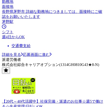
勤務地
面接地
長野県茅野市 詳細な勤務地につきましては、面接時にご確
認をお願いいたします
茅野駅
シフト
週4日からOK
交通費支給
詳細を見る
応募画面に進む
派遣労働者
株式会社綜合キャリアオプション(1314GH0810G43★8-N)
【20代～40代活躍中】社保完備・派遣のお仕事☆週5で働け
る☆生産管理/日払いOK