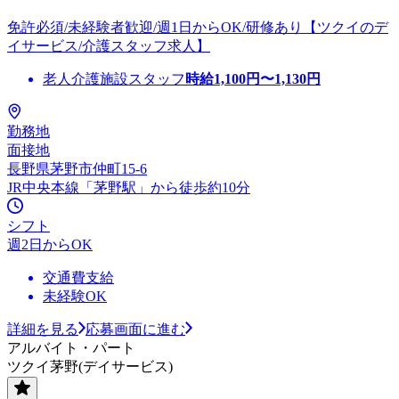
免許必須/未経験者歓迎/週1日からOK/研修あり【ツクイのデ
イサービス/介護スタッフ求人】
老人介護施設スタッフ
時給
1,100
円〜
1,130
円
勤務地
面接地
長野県茅野市仲町15-6
JR中央本線「茅野駅」から徒歩約10分
シフト
週2日からOK
交通費支給
未経験OK
詳細を見る
応募画面に進む
アルバイト・パート
ツクイ茅野(デイサービス)