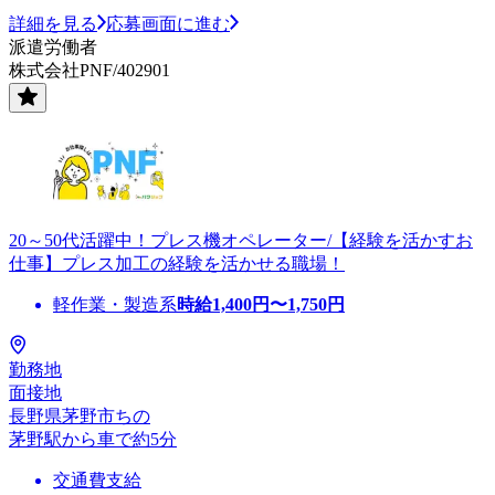
詳細を見る
応募画面に進む
派遣労働者
株式会社PNF/402901
20～50代活躍中！プレス機オペレーター/【経験を活かすお
仕事】プレス加工の経験を活かせる職場！
軽作業・製造系
時給
1,400
円〜
1,750
円
勤務地
面接地
長野県茅野市ちの
茅野駅から車で約5分
交通費支給