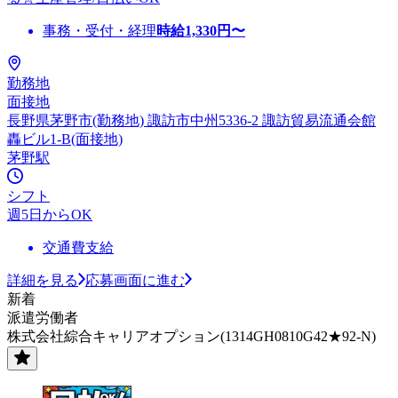
事務・受付・経理
時給
1,330
円〜
勤務地
面接地
長野県茅野市(勤務地) 諏訪市中州5336-2 諏訪貿易流通会館
轟ビル1-B(面接地)
茅野駅
シフト
週5日からOK
交通費支給
詳細を見る
応募画面に進む
新着
派遣労働者
株式会社綜合キャリアオプション(1314GH0810G42★92-N)