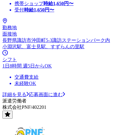
携帯ショップ
時給
1,650
円〜
受付
時給
1,650
円〜
勤務地
面接地
長野県諏訪市沖田町5-3諏訪ステーションパーク内
小淵沢駅、富士見駅、すずらんの里駅
シフト
1日8時間 週5日からOK
交通費支給
未経験OK
詳細を見る
応募画面に進む
派遣労働者
株式会社PNF/402201