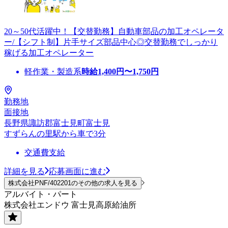
20～50代活躍中！【交替勤務】自動車部品の加工オペレータ
ー/【シフト制】片手サイズ部品中心◎交替勤務でしっかり
稼げる加工オペレーター
軽作業・製造系
時給
1,400
円〜
1,750
円
勤務地
面接地
長野県諏訪郡富士見町富士見
すずらんの里駅から車で3分
交通費支給
詳細を見る
応募画面に進む
株式会社PNF/402201のその他の求人を見る
アルバイト・パート
株式会社エンドウ 富士見高原給油所