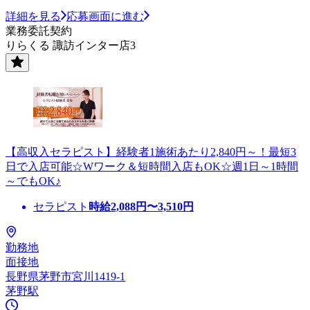
詳細を見る
応募画面に進む
業務委託契約
りらくる 諏訪インター店3
【高収入セラピスト】経験者1施術あたり2,840円～！最短3
日で入店可能☆Wワーク＆短時間入店もOK☆週1日～1時間
～でもOK♪
セラピスト
時給
2,088
円〜
3,510
円
勤務地
面接地
長野県茅野市宮川1419-1
茅野駅