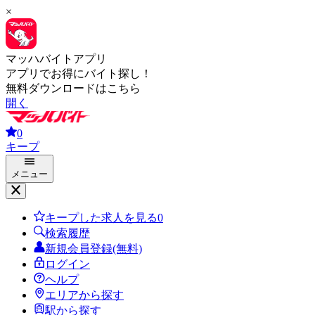
×
マッハバイトアプリ
アプリでお得にバイト探し！
無料ダウンロードはこちら
開く
0
キープ
メニュー
キープした求人を見る
0
検索履歴
新規会員登録(無料)
ログイン
ヘルプ
エリアから探す
駅から探す