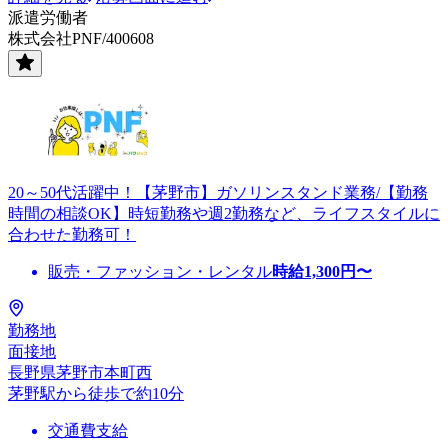
派遣労働者
株式会社PNF/400608
20～50代活躍中！【茅野市】ガソリンスタンド業務/【勤務
時間の相談OK】時短勤務や週2勤務など、ライフスタイルに
合わせた勤務可！
販売・ファッション・レンタル
時給
1,300
円〜
勤務地
面接地
長野県茅野市本町西
茅野駅から徒歩で約10分
交通費支給