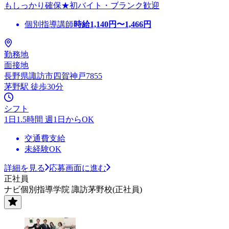
もしっかり確保★初バイト・ブランク歓迎
個別指導講師
時給
1,140
円〜
1,466
円
勤務地
面接地
長野県諏訪市四賀神戸7855
茅野駅 徒歩30分
シフト
1日1.5時間 週1日からOK
交通費支給
未経験OK
詳細を見る
応募画面に進む
正社員
ナビ個別指導学院 諏訪茅野校(正社員)