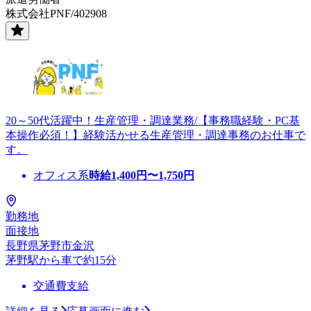
株式会社PNF/402908
20～50代活躍中！生産管理・調達業務/【事務職経験・PC基
本操作必須！】経験活かせる生産管理・調達事務のお仕事で
す。
オフィス系
時給
1,400
円〜
1,750
円
勤務地
面接地
長野県茅野市金沢
茅野駅から車で約15分
交通費支給