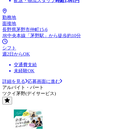
配送・物流スタッフ
時給
1,061
円
勤務地
面接地
長野県茅野市仲町15-6
JR中央本線「茅野駅」から徒歩約10分
シフト
週2日からOK
交通費支給
未経験OK
詳細を見る
応募画面に進む
アルバイト・パート
ツクイ茅野(デイサービス)