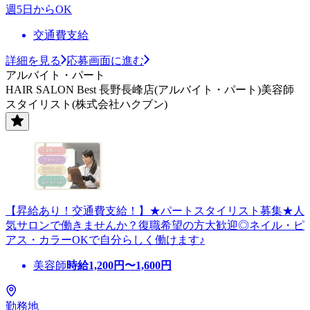
週5日からOK
交通費支給
詳細を見る
応募画面に進む
アルバイト・パート
HAIR SALON Best 長野長峰店(アルバイト・パート)美容師
スタイリスト(株式会社ハクブン)
【昇給あり！交通費支給！】★パートスタイリスト募集★人
気サロンで働きませんか？復職希望の方大歓迎◎ネイル・ピ
アス・カラーOKで自分らしく働けます♪
美容師
時給
1,200
円〜
1,600
円
勤務地