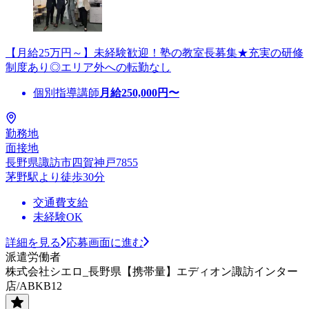
【月給25万円～】未経験歓迎！塾の教室長募集★充実の研修
制度あり◎エリア外への転勤なし
個別指導講師
月給
250,000
円〜
勤務地
面接地
長野県諏訪市四賀神戸7855
茅野駅より徒歩30分
交通費支給
未経験OK
詳細を見る
応募画面に進む
派遣労働者
株式会社シエロ_長野県【携帯量】エディオン諏訪インター
店/ABKB12