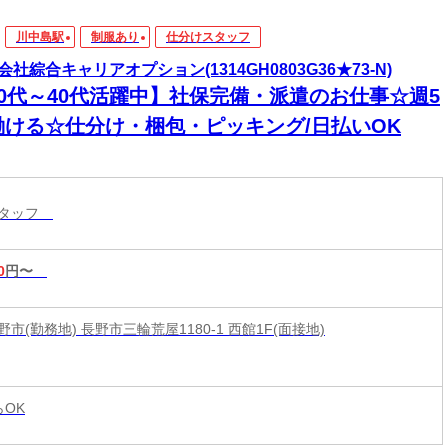
川中島駅
制服あり
仕分けスタッフ
会社綜合キャリアオプション(1314GH0803G36★73-N)
20代～40代活躍中】社保完備・派遣のお仕事☆週5
働ける☆仕分け・梱包・ピッキング/日払いOK
スタッフ
0
円〜
市(勤務地) 長野市三輪荒屋1180-1 西館1F(面接地)
らOK