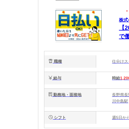
株式
【
で
職種
仕分け
給与
時給
1,20
勤務地・面接地
長野県長野
川中島駅
シフト
週5日か