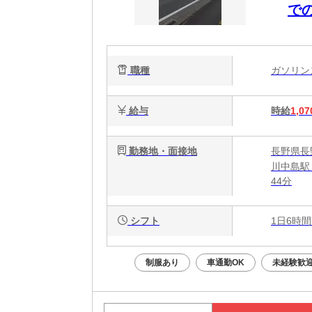
で
職種
ガソリ
給与
時給
1,07
勤務地・面接地
長野県長野
川中島駅
44分
シフト
1日6時間
制服あり
車通勤OK
未経験歓