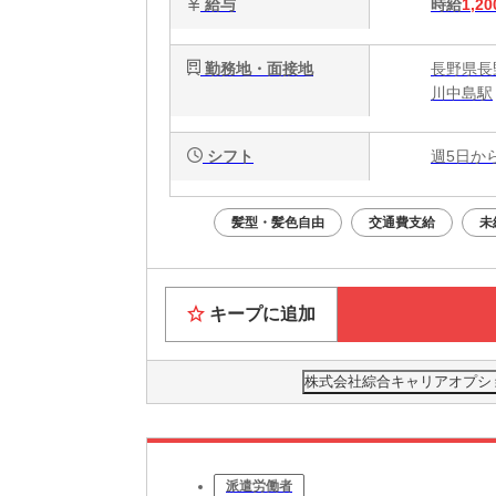
給与
時給
1,20
勤務地・面接地
長野県長野
川中島駅
シフト
週5日か
髪型・髪色自由
交通費支給
未
キープに追加
株式会社綜合キャリアオプション(
派遣労働者