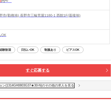
0
円〜
市(勤務地) 長野市三輪荒屋1180-1 西館1F(面接地)
らOK
経験歓迎
日払いOK
制服あり
ピアスOK
すぐ応募する
1314GH0803G37★30-N)のその他の求人を見る