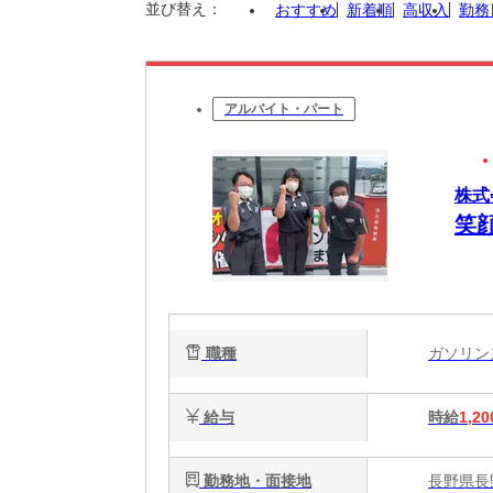
並び替え：
おすすめ
新着順
高収入
勤務
アルバイト・パート
株式
笑
職種
ガソリ
給与
時給
1,20
勤務地・面接地
長野県長