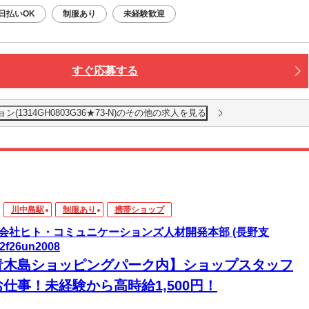
日払いOK
制服あり
未経験歓迎
すぐ応募する
1314GH0803G36★73-N)のその他の求人を見る
川中島駅
制服あり
携帯ショップ
会社ヒト・コミュニケーションズ人材開発本部 (長野支
2f26un2008
青木島ショッピングパーク内】ショップスタッフ
仕事！未経験から高時給1,500円！