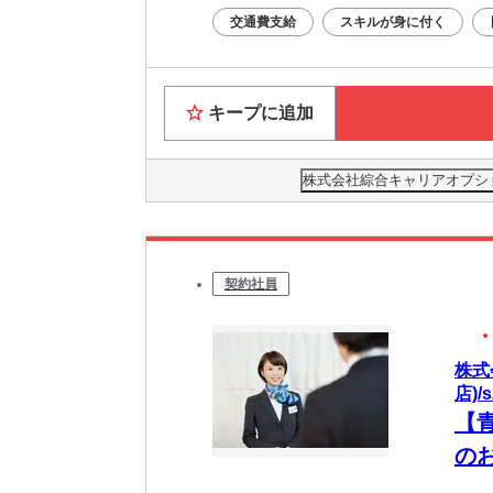
交通費支給
スキルが身に付く
キープに追加
株式会社綜合キャリアオプション(
契約社員
株式
店)/s
【
のお