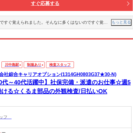
すぐ応募する
覚えられました。そんなに多くはないのですぐ覚えられると思います。
もっと見る
川中島駅
制服あり
検査スタッフ
会社綜合キャリアオプション(1314GH0803G37★30-N)
20代～40代活躍中】社保完備・派遣のお仕事☆週5
働ける☆くるま部品の外観検査/日払いOK
タッフ