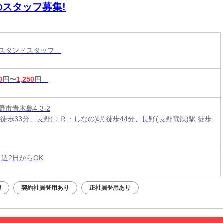
のスタッフ募集!
ンスタンドスタッフ
0
円〜
1,250
円
市青木島4-3-2
 徒歩33分、長野(ＪＲ・しなの)駅 徒歩44分、長野(長野電鉄)駅 徒歩
 週2日からOK
迎
契約社員登用あり
正社員登用あり