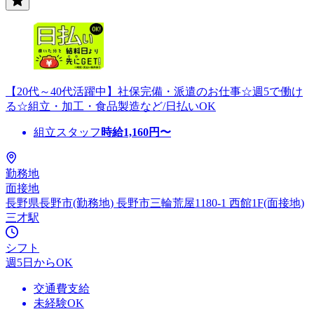
【20代～40代活躍中】社保完備・派遣のお仕事☆週5で働け
る☆組立・加工・食品製造など/日払いOK
組立スタッフ
時給
1,160
円〜
勤務地
面接地
長野県長野市(勤務地) 長野市三輪荒屋1180-1 西館1F(面接地)
三才駅
シフト
週5日からOK
交通費支給
未経験OK