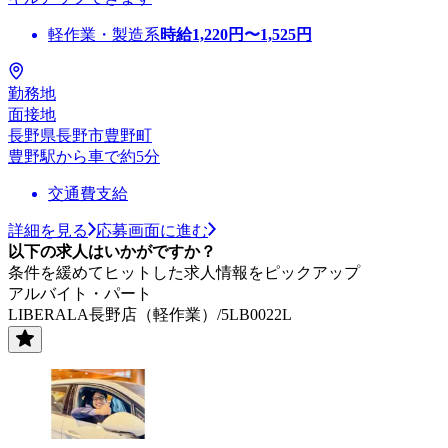
軽作業・製造系
時給
1,220
円〜
1,525
円
勤務地
面接地
長野県長野市豊野町
豊野駅から車で約5分
交通費支給
詳細を見る
応募画面に進む
以下の求人はいかがですか？
条件を緩めてヒットした求人情報をピックアップ
アルバイト・パート
LIBERALA長野店（軽作業）/5LB0022L