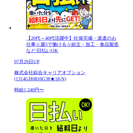
【20代～40代活躍中】社保完備・派遣のお
仕事☆週5で働ける☆組立・加工・食品製造
など/日払いOK
07月29日UP
株式会社綜合キャリアオプション
(1314GH0810G38★18-N)
時給1,240円〜