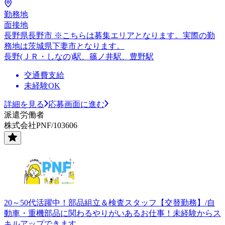
勤務地
面接地
長野県長野市 ※こちらは募集エリアとなります。実際の勤
務地は茨城県下妻市となります。
長野(ＪＲ・しなの)駅、篠ノ井駅、豊野駅
交通費支給
未経験OK
詳細を見る
応募画面に進む
派遣労働者
株式会社PNF/103606
20～50代活躍中！部品組立＆検査スタッフ【交替勤務】/自
動車・重機部品に関わるやりがいあるお仕事！未経験からス
キルアップできます