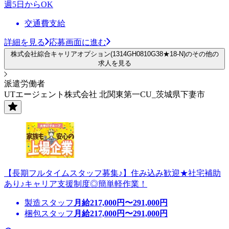
週5日からOK
交通費支給
詳細を見る
応募画面に進む
株式会社綜合キャリアオプション(1314GH0810G38★18-N)のその他の
求人を見る
派遣労働者
UTエージェント株式会社 北関東第一CU_茨城県下妻市
【長期フルタイムスタッフ募集♪】住み込み歓迎★社宅補助
あり♪キャリア支援制度◎簡単軽作業！
製造スタッフ
月給
217,000
円〜
291,000
円
梱包スタッフ
月給
217,000
円〜
291,000
円