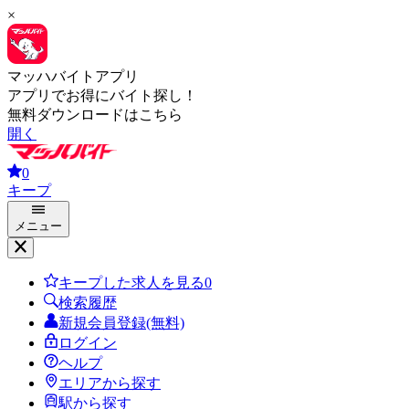
×
マッハバイトアプリ
アプリでお得にバイト探し！
無料ダウンロードはこちら
開く
0
キープ
メニュー
キープした求人を見る
0
検索履歴
新規会員登録(無料)
ログイン
ヘルプ
エリアから探す
駅から探す