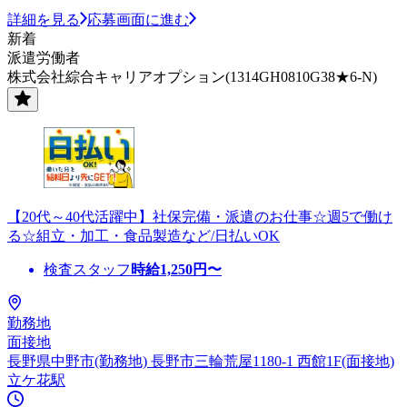
詳細を見る
応募画面に進む
新着
派遣労働者
株式会社綜合キャリアオプション(1314GH0810G38★6-N)
【20代～40代活躍中】社保完備・派遣のお仕事☆週5で働け
る☆組立・加工・食品製造など/日払いOK
検査スタッフ
時給
1,250
円〜
勤務地
面接地
長野県中野市(勤務地) 長野市三輪荒屋1180-1 西館1F(面接地)
立ケ花駅