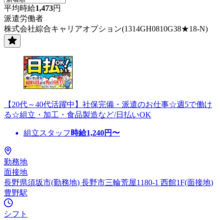
平均時給
1,473
円
派遣労働者
株式会社綜合キャリアオプション(1314GH0810G38★18-N)
【20代～40代活躍中】社保完備・派遣のお仕事☆週5で働け
る☆組立・加工・食品製造など/日払いOK
組立スタッフ
時給
1,240
円〜
勤務地
面接地
長野県須坂市(勤務地) 長野市三輪荒屋1180-1 西館1F(面接地)
豊野駅
シフト