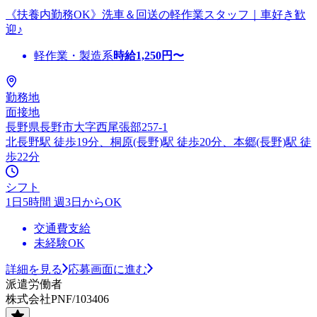
《扶養内勤務OK》洗車＆回送の軽作業スタッフ｜車好き歓
迎♪
軽作業・製造系
時給
1,250
円〜
勤務地
面接地
長野県長野市大字西尾張部257-1
北長野駅 徒歩19分、桐原(長野)駅 徒歩20分、本郷(長野)駅 徒
歩22分
シフト
1日5時間 週3日からOK
交通費支給
未経験OK
詳細を見る
応募画面に進む
派遣労働者
株式会社PNF/103406