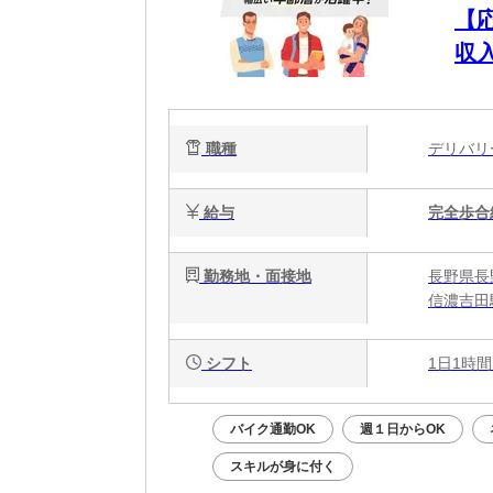
【
収
職種
デリバ
給与
完全歩合
勤務地・面接地
長野県長
信濃吉田
シフト
1日1時間
バイク通勤OK
週１日からOK
スキルが身に付く