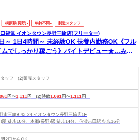
桐原駅(長野)
年齢不問
製造スタッフ
 口福堂 イオンタウン長野三輪店(フリーター)
日～ 1日4時間～ 未経験OK 扶養内勤務OK《フル
イムでしっかり稼ごう》バイトデビュー★…みん
歓迎!!
造スタッフ (2)販売スタッフ
,061
円〜
1,111
円
(2)時給
1,061
円〜
1,111
円
市三輪9-43-24 イオンタウン長野三輪店1F
)駅 徒歩10分、本郷(長野)駅 徒歩14分、信濃吉田駅 徒歩16分
 週2日からOK