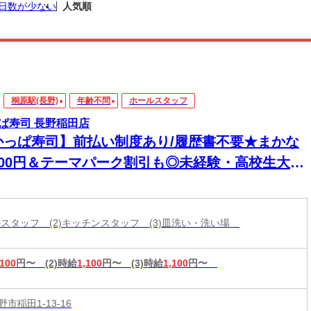
日数が少ない
人気順
桐原駅(長野)
年齢不問
ホールスタッフ
ぱ寿司 長野稲田店
かっぱ寿司】前払い制度あり/履歴書不要★まかな
200円＆テーマパーク割引も◎未経験・高校生大歓
！
ールスタッフ (2)キッチンスタッフ (3)皿洗い・洗い場
,100
円〜
(2)時給
1,100
円〜
(3)時給
1,100
円〜
市稲田1-13-16