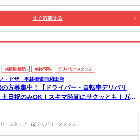
すぐ応募する
桐原駅(長野)
年齢不問
デリバリースタッフ
ノ・ピザ 平林街道西和田店
婦の方募集中！【ドライバー・自転車デリバリ
】土日祝のみOK！スキマ時間にサクッとも！ガッ
リも◎
リバリースタッフ (2)デリバリースタッフ