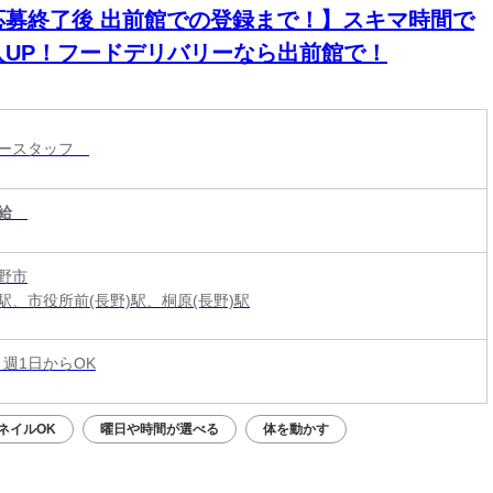
応募終了後 出前館での登録まで！】スキマ時間で
入UP！フードデリバリーなら出前館で！
リースタッフ
給
野市
駅、市役所前(長野)駅、桐原(長野)駅
 週1日からOK
ネイルOK
曜日や時間が選べる
体を動かす