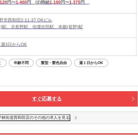
,120
円〜
1,400
円
(2)時給
1,100
円〜
1,375
円
市西和田2-11-37 OKビル
野)駅、北長野駅、信濃吉田駅、本郷(長野)駅
 週3日からOK
く
年齢不問
髪型・髪色自由
週１日からOK
すぐ応募する
平林街道西和田店のその他の求人を見る