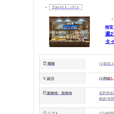
アルバイト・パート
柿安
週2
タ
な大
職種
(1)製
給与
(1)時給
1
勤務地・面接地
長野県長野
桐原(長野
シフト
1日4時間