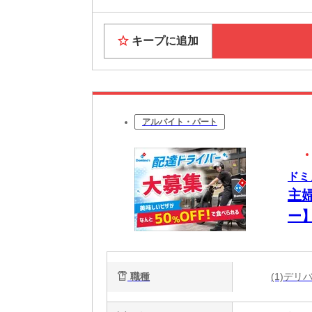
キープに追加
アルバイト・パート
ドミ
主
ー
ツ
職種
(1)デ