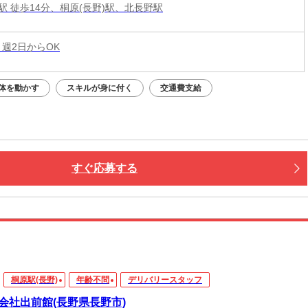
駅 徒歩14分、桐原(長野)駅、北長野駅
 週2日からOK
体を動かす
スキルが身に付く
交通費支給
すぐ応募する
桐原駅(長野)
年齢不問
デリバリースタッフ
会社出前館(長野県長野市)