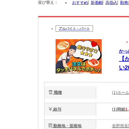
並び替え：
おすすめ
新着順
高収入
勤務
アルバイト・パート
かっ
【
い
迎
職種
(1)ホ
給与
(1)時給
1
勤務地・面接地
長野県長野