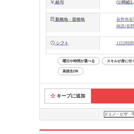
給与
(1)時給
1
勤務地・面接地
長野県長野
桐原(長
シフト
1日2時間
曜日や時間が選べる
スキルが身に付
高校生OK
キープに追加
ドミノ・ピザ 