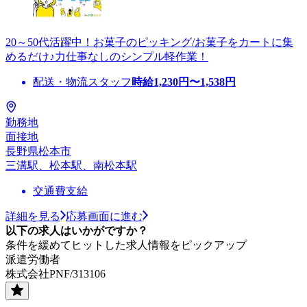
20～50代活躍中！お菓子のピッキング/お菓子をカートに集
めるだけ♪力仕事なしのシンプル軽作業！
配送・物流スタッフ
時給
1,230
円〜
1,538
円
勤務地
面接地
長野県松本市
三溝駅、松本駅、南松本駅
交通費支給
詳細を見る
応募画面に進む
以下の求人はいかがですか？
条件を緩めてヒットした求人情報をピックアップ
派遣労働者
株式会社PNF/313106