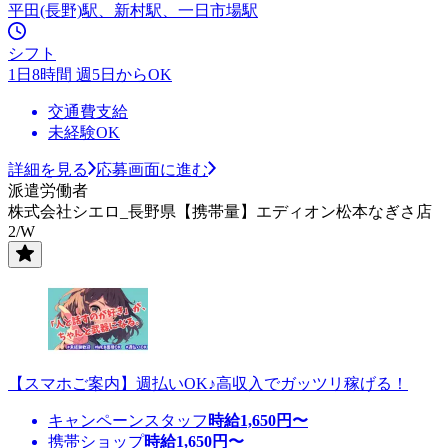
平田(長野)駅、新村駅、一日市場駅
シフト
1日8時間 週5日からOK
交通費支給
未経験OK
詳細を見る
応募画面に進む
派遣労働者
株式会社シエロ_長野県【携帯量】エディオン松本なぎさ店
2/W
【スマホご案内】週払いOK♪高収入でガッツリ稼げる！
キャンペーンスタッフ
時給
1,650
円〜
携帯ショップ
時給
1,650
円〜