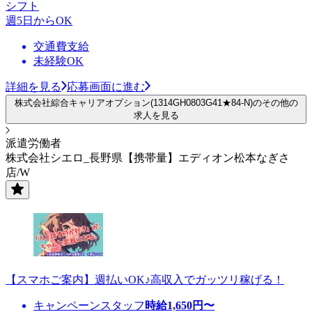
シフト
週5日からOK
交通費支給
未経験OK
詳細を見る
応募画面に進む
株式会社綜合キャリアオプション(1314GH0803G41★84-N)のその他の
求人を見る
派遣労働者
株式会社シエロ_長野県【携帯量】エディオン松本なぎさ
店/W
【スマホご案内】週払いOK♪高収入でガッツリ稼げる！
キャンペーンスタッフ
時給
1,650
円〜