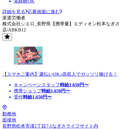
未経験OK
詳細を見る
応募画面に進む
派遣労働者
株式会社シエロ_長野県【携帯量】エディオン松本なぎさ
店/ABKB12
【スマホご案内】週払いOK♪高収入でガッツリ稼げる！
キャンペーンスタッフ
時給
1,650
円〜
携帯ショップ
時給
1,650
円〜
受付
時給
1,650
円〜
勤務地
面接地
長野県松本市渚1丁目7-1なぎさライフサイト内