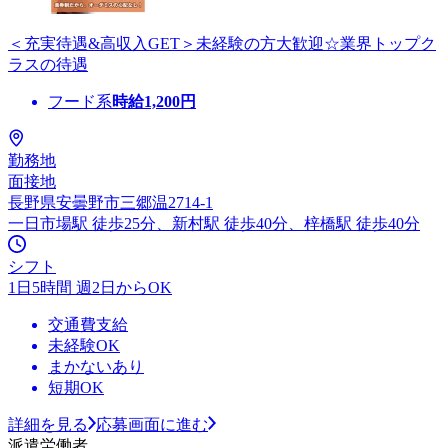
＜充実待遇&高収入GET＞未経験の方大歓迎☆業界トップク
ラスの待遇
フード系
時給
1,200
円
勤務地
面接地
長野県安曇野市三郷温2714-1
一日市場駅 徒歩25分、新村駅 徒歩40分、梓橋駅 徒歩40分
シフト
1日5時間 週2日からOK
交通費支給
未経験OK
まかないあり
短期OK
詳細を見る
応募画面に進む
派遣労働者