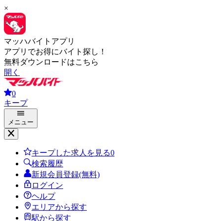
×
マッハバイトアプリ
アプリでお得にバイト探し！
無料ダウンロードはこちら
開く
0
キープ
メニュー
キープした求人を見る
0
検索履歴
新規会員登録(無料)
ログイン
ヘルプ
エリアから探す
駅から探す