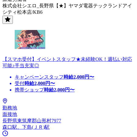
株式会社シエロ_長野県【★】ヤマダ電器テックランドアイ
シティ松本店/KB6
【スマホ受付】イベントスタッフ★未経験OK！週払い対応
可能♪手当充実◎
キャンペーンスタッフ
時給
2,000
円〜
受付
時給
2,000
円〜
携帯ショップ
時給
2,000
円〜
勤務地
面接地
長野県東筑摩郡山形村7977
森口駅、下島(ＪＲ)駅