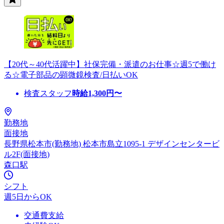
【20代～40代活躍中】社保完備・派遣のお仕事☆週5で働け
る☆電子部品の顕微鏡検査/日払いOK
検査スタッフ
時給
1,300
円〜
勤務地
面接地
長野県松本市(勤務地) 松本市島立1095-1 デザインセンタービ
ル2F(面接地)
森口駅
シフト
週5日からOK
交通費支給