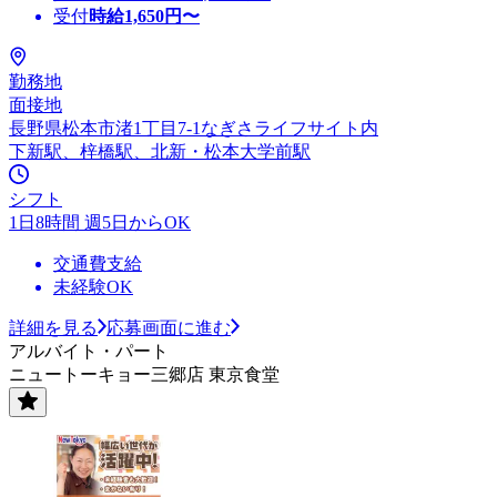
受付
時給
1,650
円〜
勤務地
面接地
長野県松本市渚1丁目7-1なぎさライフサイト内
下新駅、梓橋駅、北新・松本大学前駅
シフト
1日8時間 週5日からOK
交通費支給
未経験OK
詳細を見る
応募画面に進む
アルバイト・パート
ニュートーキョー三郷店 東京食堂