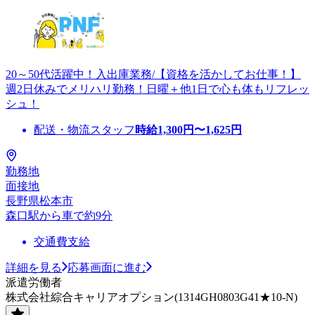
20～50代活躍中！入出庫業務/【資格を活かしてお仕事！】
週2日休みでメリハリ勤務！日曜＋他1日で心も体もリフレッ
シュ！
配送・物流スタッフ
時給
1,300
円〜
1,625
円
勤務地
面接地
長野県松本市
森口駅から車で約9分
交通費支給
詳細を見る
応募画面に進む
派遣労働者
株式会社綜合キャリアオプション(1314GH0803G41★10-N)