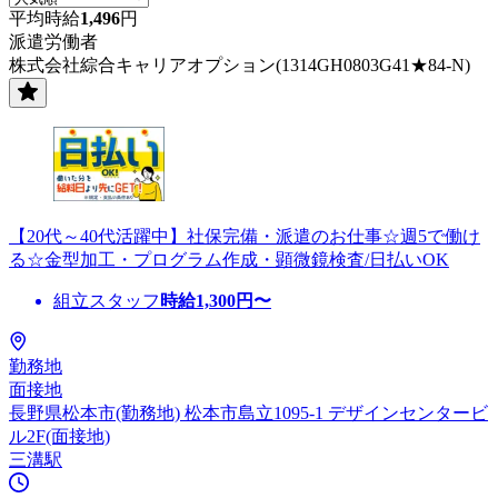
平均時給
1,496
円
派遣労働者
株式会社綜合キャリアオプション(1314GH0803G41★84-N)
【20代～40代活躍中】社保完備・派遣のお仕事☆週5で働け
る☆金型加工・プログラム作成・顕微鏡検査/日払いOK
組立スタッフ
時給
1,300
円〜
勤務地
面接地
長野県松本市(勤務地) 松本市島立1095-1 デザインセンタービ
ル2F(面接地)
三溝駅