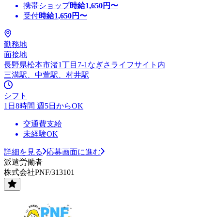
携帯ショップ
時給
1,650
円〜
受付
時給
1,650
円〜
勤務地
面接地
長野県松本市渚1丁目7-1なぎさライフサイト内
三溝駅、中萱駅、村井駅
シフト
1日8時間 週5日からOK
交通費支給
未経験OK
詳細を見る
応募画面に進む
派遣労働者
株式会社PNF/313101